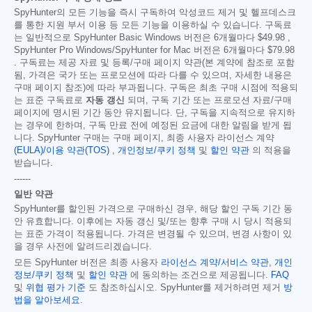
SpyHunter의 모든 기능을 즉시 구독하여 악성코드 제거 및 헬프데스크
를 통한 지원 부서 이용 등 모든 기능을 이용하실 수 있습니다. 구독료
는 일반적으로 SpyHunter Basic Windows 버전은 6개월마다
$49.98
,
SpyHunter Pro Windows/SpyHunter for Mac 버전은 6개월마다
$79.98
. 구독료는 제공 자료 및 등록/구매 페이지 약관(본 계약에 참조로 포함
됨, 가격은 국가 또는 프로모션에 따라 다를 수 있으며, 자세한 내용은
구매 페이지 참조)에 따라 부과됩니다. 구독은 최초 구매 시점에 적용되
는 표준 구독료로
자동 갱신
되며, 구독 기간 또는 프로모션 자료/구매
페이지에 명시된 기간 동안 유지됩니다. 단, 구독을 지속적으로 유지하
는 경우에 한하며, 구독 만료 전에 예정된 요금에 대한 알림을 받게 됩
니다. SpyHunter 구매는 구매 페이지, 최종 사용자 라이선스 계약
(EULA)/이용 약관(TOS)
,
개인정보/쿠키 정책
및
할인 약관
의 적용을
받습니다.
------
일반 약관
SpyHunter를 할인된 가격으로 구매하신 경우, 해당 할인 구독 기간 동
안 유효합니다. 이후에는 자동 갱신 및/또는 향후 구매 시 당시 적용되
는 표준 가격이 적용됩니다. 가격은 변경될 수 있으며, 변경 사항이 있
을 경우 사전에 알려드리겠습니다.
모든 SpyHunter 버전은 최종 사용자
라이선스 계약/서비스 약관
,
개인
정보/쿠키 정책
및
할인 약관
에 동의하는 조건으로 제공됩니다.
FAQ
및
위협 평가 기준
도 참조하십시오. SpyHunter를 제거하려면 제거
방
법을 알아보세요
.