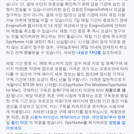
습니다. 단, 결제 수단의 유효성을 확인하기 위해 금융 기관에 승인 요
청이 전송될 수 있습니다(이러한 승인 요청은 EnigmaSoft에서 요금을
청구하는 것이 아니며, 결제 수단 및/또는 금융 기관에 따라 계정 사용
가능 여부에 영향을 미칠 수 있습니다). 7일 체험 기간이 종료되기 전에
EnigmaSoft 웹사이트의 '내 계정' 섹션에서 또는 EnigmaSoft에 연락하
여 체험을 취소할 수 있습니다. 체험 기간 종료 후 즉시 요금이 청구되
는 것을 방지하려면 취소하는 것이 좋습니다. 체험 기간 중에 취소하면
SpyHunter 이용 권한이 즉시 상실됩니다. 시스템 관리 등의 이유로 원
치 않는 요금이 청구된 경우, 구매일로부터 30일 이내에 언제든지 취소
하고 전액 환불받을 수 있습니다. 자세한
내용은 FAQ를
참조하세요.
체험 기간 종료 시, 제때 취소하지 않은 경우 제공 자료 및 등록/구매 페
이지 약관(본 약관에 참조로 포함됨, 가격은 국가 또는 프로모션에 따라
다를 수 있으며 구매 페이지 세부 정보는 별도 참조)에 명시된 가격과
구독 기간에 대한 요금이 즉시 선불 청구됩니다. 가격은 일반적으로 6
개월마다
$79.98
부터 시작합니다(SpyHunter Pro Windows/SpyHunter
for Mac). 구매하신 구독은 등록/구매 페이지 약관에 따라
자동으로 갱
신
됩니다. 해당 약관은 최초 구매 시점에 적용되는 표준 구독료로 동일
한 구독 기간 또는 프로모션 자료/구매 페이지에 명시된 기간 동안 자동
갱신을 규정하고 있으며, 이는 구독을 지속적으로 유지하는 사용자에
게 적용됩니다. 자세한 내용은 구매 페이지를 참조하십시오. 체험판은
본 약관, 최종
사용자 라이선스 계약/서비스 약관
,
개인정보/쿠키 정책
및
할인 약관
의 적용을 받습니다. SpyHunter를 제거하려면
방법을 알
아보세요
.