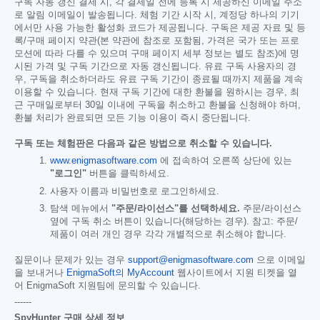
구독 자동 갱신 결제 시, 각 결제일 전에 등록 시 제공하신 이메일 주소
로 알림 이메일이 발송됩니다. 체험 기간 시작 시, 계정당 하나의 기기
에서만 사용 가능한 활성화 코드가 제공됩니다. 구독은 제공 자료 및 등
록/구매 페이지 약관(본 약관에 참조로 포함됨, 가격은 국가 또는 프로
모션에 따라 다를 수 있으며 구매 페이지 세부 정보는 별도 참조)에 명
시된 가격 및 구독 기간으로 자동 갱신됩니다. 유료 구독 사용자의 경
우, 구독을 취소하더라도 유료 구독 기간이 종료될 때까지 제품을 계속
이용할 수 있습니다. 현재 구독 기간에 대한 환불을 원하시는 경우, 최
근 구매일로부터 30일 이내에 구독을 취소하고 환불을 신청해야 하며,
환불 처리가 완료되면 모든 기능 이용이 즉시 중단됩니다.
구독 또는 체험판은 다음과 같은 방법으로 취소할 수 있습니다.
www.enigmasoftware.com
에 접속하여 오른쪽 상단에 있는
"로그인"
버튼을 클릭하세요.
사용자 이름과 비밀번호로 로그인하세요.
탐색 메뉴에서
"주문/라이선스"를 선택하세요.
주문/라이선스
옆에 구독 취소 버튼이 있습니다(해당하는 경우). 참고: 주문/
제품이 여러 개인 경우 각각 개별적으로 취소해야 합니다.
질문이나 문제가 있는 경우
support@enigmasoftware.com
으로 이메일
을 보내거나
EnigmaSoft의 MyAccount
웹사이트에서 지원 티켓을 열
어 EnigmaSoft 지원팀에 문의할 수 있습니다.
------
SpyHunter 구매 상세 정보