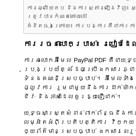
ការឆ្លើយតប និងការស្តារឡើងវិញ៖ អ្
ត្រូវបានកំណត់គោលដៅ
គំនិតចុងក្រោយ៖ ការបង្ការគឺជាការកា
ការរចនាបោកប្រាស់៖ របៀបដែល
ការឆបោកអ៊ីមែល PayPal PDF គឺជាយុ
ប្រុងប្រយ័ត្ន ដែលប្រើឯកសារភ្ជាប់
ទំនងគណនីស្របច្បាប់។ អ៊ីមែលទាំង
ផ្លូវការ រួមជាមួយនឹងការដាក់ម៉ាកយ
ជីវៈ និងភាសាដែលគួរឱ្យជឿជាក់។
យុទ្ធសាស្ត្រ​សំខាន់​ពាក់ព័ន្ធ​នឹង​ក
លម្អិត​អំពី​ប្រតិបត្តិការ វិក្ក
ឲ្យ​ព័ត៌មាន​ស្របច្បាប់ ឯកសារ​នេះ​រួ