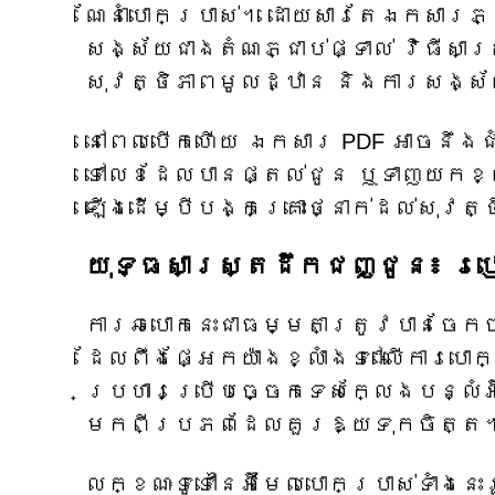
ណែនាំ​បោកប្រាស់។ ដោយសារ​តែ​ឯកសារ​ភ្ជា
សង្ស័យ​ជាង​តំណ​ភ្ជាប់​ផ្ទាល់ វិធីសា
សុវត្ថិភាព​មូលដ្ឋាន និង​ការ​សង្ស័
នៅពេលបើកហើយ ឯកសារ PDF អាចនឹងជ
ទៅលេខដែលបានផ្តល់ជូន ឬទាញយកខ្ល
ឡើងដើម្បីបង្កគ្រោះថ្នាក់ដល់សុវត្
យុទ្ធសាស្ត្រដឹកជញ្ជូន៖ រ
ការឆបោកនេះជាធម្មតាត្រូវបានចែកច
ដែលពឹងផ្អែកយ៉ាងខ្លាំងទៅលើការបោ
ប្រហារប្រើបច្ចេកទេសក្លែងបន្លំអ
មកពីប្រភពដែលគួរឱ្យទុកចិត្ត
លក្ខណៈទូទៅនៃអ៊ីមែលបោកប្រាស់ទាំងនេ