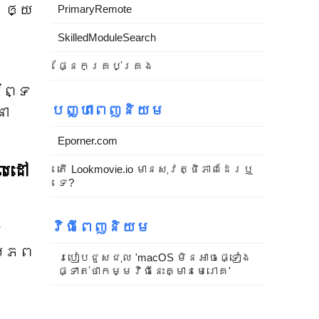
​ឲ្យ​
PrimaryRemote
SkilledModuleSearch
ផ្នែកគ្រប់គ្រង
័ព្ទ
បញ្ហាពេញនិយម
នា
Eporner.com
លដៅ
តើ Lookmovie.io មានសុវត្ថិភាពដែរឬ
ទេ?
វិធីពេញនិយម
យ
្រភព
របៀបជួសជុល 'macOS មិនអាចផ្ទៀង
ផ្ទាត់ថាកម្មវិធីនេះគ្មានមេរោគ'