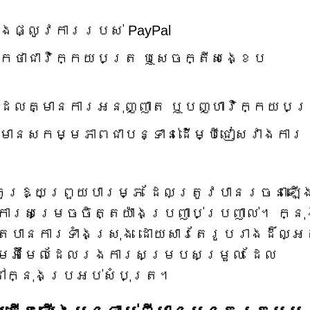
នងផ្លូវការរបស់ PayPal
លាកថាជាវិក្កយបត្រ ឬសេចក្តីសង្ខេប
ដែលគ្មានការអនុញ្ញាត ឬបញ្ហាវិក្កយបត
មានសកម្មភាពជាបន្ទាន់ដើម្បីជៀសវាងការ
ទគួរឱ្យព្រួយបារម្ភ ដែលត្រូវបានរចនាឡើ
ការសម្រេចចិត្តយ៉ាងប្រញាប់ប្រញាល់។ ក្ន
បានការទាំងស្រុង ដោយសារតែរូបរាងដ៏ល្
ស៊ីនមេអ៊ីមែលដែលរងការសម្របសម្រួល ដែល
នៅក្នុងប្រអប់សំបុត្រ។