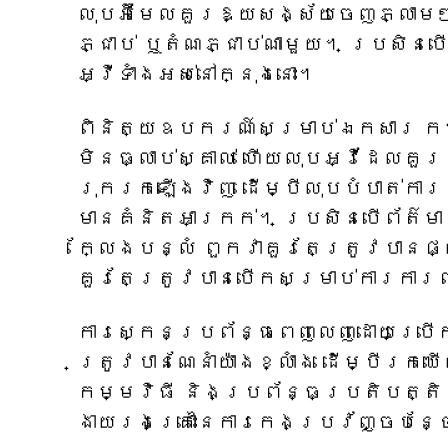
លុបអ៊ីមែលគួរឱ្យសង្ស័យចេញភ្លាម
ភ្ជាប់ ឬតំណភ្ជាប់ណាមួយ។ ប្រសិនប
អ្វីទាំងអស់នៅក្នុងនោះ។
ពិនិត្យឧបករណ៍សម្រាប់ឯកសារ កម
មិនធ្លាប់ស្គាល់ ហើយលុបអ្វីដែលគ
រុករកឡើងវិញ ដើម្បីលុបបំបាត់ក
មានគំនិតអាក្រក់។ ប្រសិនបើព័ត៌ម
ក្លែងបន្លំ ពួកវាគួរតែត្រូវបានផ្
គួរតែត្រូវបានបើកសម្រាប់ការកា
ការស្កេនប្រព័ន្ធពេញលេញដោយប្រើកម
ត្រូវបានណែនាំយ៉ាងខ្លាំង ដើម្បីរក
កម្មវិធី និងប្រព័ន្ធប្រតិបត្ត
ងាយរងគ្រោះនៃការកេងប្រវ័ញ្ចបន្