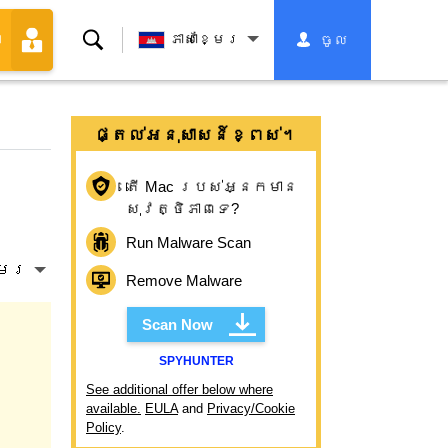
ស្វែងរក
ភាសាខ្មែរ
ចូល
ា
ផ្តល់អនុសាសន៍ខ្ពស់។
តើ Mac របស់អ្នកមាន
សុវត្ថិភាពទេ?
Run Malware Scan
្មែរ
Remove Malware
Scan Now
SPYHUNTER
See additional offer below where
available.
EULA
and
Privacy/Cookie
Policy
.