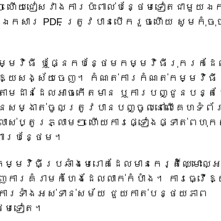
ៗ ហើយជៀសវាងការប៉ះពាល់បន្ថែមទៀតជាមួយឯ
ើឯកសារ PDF ត្រូវបានបើករួចហើយ សូមកុំចុ
្មវិធី ឬផ្នែកបន្ថែមកម្មវិធីរុករកដែ
ួរឱ្យសង្ស័យចេញ។ កំណត់ការកំណត់កម្មវិធី
ារតាមដានដែលអាចកើតមាន ឬការបញ្ជូនបន្ត
ានសម្ងាត់ចូលត្រូវបានបញ្ចូលនៅលើគេហទំព័
លាស់ប្តូរភ្លាមៗ ហើយការផ្ទៀងផ្ទាត់ពហុកត
រពារបន្ថែម។
្មវិធីប្រឆាំងមេរោគដែលមានកេរ្តិ៍ឈ្មោះល្
ឃើញការគំរាមកំហែងដែលលាក់កំបាំង។ ការធ្វើឱ
ិការទាំងអស់ទាន់សម័យ ជួយកាត់បន្ថយភាព
ថែមទៀត។