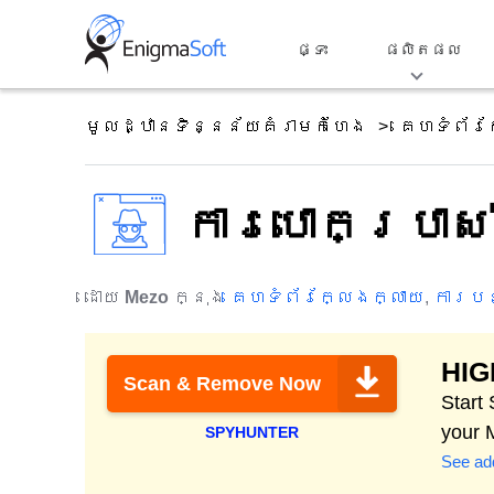
Skip
to
ផ្ទះ
ផលិតផល
content
មូលដ្ឋានទិន្នន័យគំរាមកំហែង
គេហទំព័រ
ការបោកប្រាស់
ដោយ
Mezo
ក្នុង
គេហទំព័រក្លែងក្លាយ
,
ការបន
HI
Scan & Remove Now
Start
your 
SPYHUNTER
See add