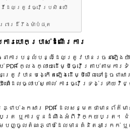
វីដែលត្រូវធ្វើប្រសិនបើ
រពារដ៏រឹងមាំបំផុត
ការបោកប្រាស់ដំណើរការ
ទ្ធនាការបន្លំបន្លំដែលត្រូវបានរចនាឡើងយ៉
 PDF ក្លែងក្លាយដើម្បីធ្វើត្រាប់តាមការទំ
នេះត្រូវបានបង្កើតឡើងដើម្បីមើលទៅដូចជាសា
ីហោដែលធ្លាប់ស្គាល់ ការធ្វើទ្រង់ទ្រាយវិជ្
ារភ្ជាប់​ឯកសារ PDF ដែល​សន្មត​ថា​មាន​ព័ត៌មា
យបត្រ ឬ​ការជូនដំណឹង​អំពី​វិក្កយបត្រ។ ជំ
ម​បញ្ចូល​តំណ​ភ្ជាប់​ដែល​មាន​គំនិត​អាក្រក់ ឬ