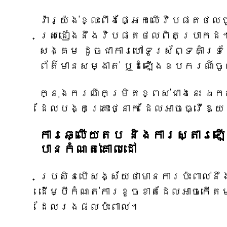
វ៉ារ្យ៉ង់ខ្លះពឹងផ្អែកលើវិបផតថល
ស្រដៀងនឹងវិបផតថលពិតប្រាកដ។ វ៉
សង្គម ដូចជាការហៅទូរស័ព្ទគាំទ្រ
ព័ត៌មានសម្ងាត់ ឬដំឡើងឧបករណ៍ចូ
ក្នុងករណីកម្រិតខ្ពស់ជាងនេះ ឯ
ដែលបង្កគ្រោះថ្នាក់ ដែលអាចធ្វើឱ្
ការឆ្លើយតប និងការស្តារឡើង
បានកំណត់គោលដៅ
ប្រសិនបើសង្ស័យថាមានការប៉ះពាល់នឹ
ដើម្បីកំណត់ការខូចខាតដែលអាចកើតម
ដែលរងផលប៉ះពាល់។