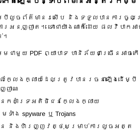
ីដែលកើតឡើងបន្ទាប់ពីមានអន្តរកម្ម
្បីលួចព័ត៌មានរសើប និងទទួលបានការចូលប
ារអនុញ្ញាត។ ទោះជាយ៉ាងណាក៏ដោយ ផលវិបាកអ
ត់។
ជាមួយ PDF ព្យាបាទ ហានិភ័យជាច្រើនអាចក
ូលក្លែងក្លាយដែលត្រូវបានរចនាឡើងដើម្បី
ញ្ញាណ
ផ្នែកគាំទ្រអតិថិជនក្លែងក្លាយ
ទាំង spyware ឬ Trojans
លួន និងហិរញ្ញវត្ថុសម្រាប់ការលួចអត្ត