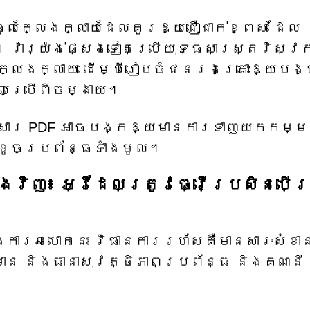
ចូលក្លែងក្លាយដែលគួរឱ្យជឿជាក់ខ្ពស់ ដែល
ារ្យ៉ង់ផ្សេងទៀតប្រើយុទ្ធសាស្ត្រវិស្វ
ក្លែងក្លាយ ដើម្បីរៀបចំជនរងគ្រោះឱ្យបង្
លប្រើពីចម្ងាយ។
កសារ PDF អាចបង្កឱ្យមានការទាញយកកម្មវ
យខូចប្រព័ន្ធទាំងមូល។
វិញ៖ អ្វីដែលត្រូវធ្វើប្រសិនបើត
ងការឆបោកនេះ វិធានការរហ័សគឺមានសារៈសំខាន
ាន និងធានាសុវត្ថិភាពប្រព័ន្ធ និងគណនី