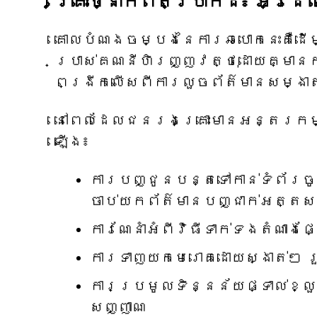
គ្រោះថ្នាក់ពិតប្រាកដ៖ អ្វ
គោលបំណងចម្បងនៃការឆបោកនេះគឺដើម
ប្រាស់គណនីហិរញ្ញវត្ថុដោយគ្មានក
ពង្រីកលើសពីការលួចព័ត៌មានសម្ងា
នៅពេលដែលជនរងគ្រោះមានអន្តរកម្ម
ឡើង៖
ការបញ្ជូនបន្តទៅកាន់ទំព័រច
ចាប់យកព័ត៌មានបញ្ជាក់អត្តស
ការណែនាំអំពីវិធីទាក់ទងតំណាង
ការទាញយកមេរោគដោយស្ងាត់ៗ រួម
ការប្រមូលទិន្នន័យផ្ទាល់ខ្
សញ្ញាណ