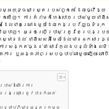
ម្អយុទ្ធសាស្ត្ររបស់ពួកគេ ដែលធ្វើឱ្យ
ករកឃើញ។ ការគំរាមកំហែងបោកប្រាស់មួយជាពិស
Pal ដែលជាគម្រោងមួយដែលកេងប្រវ័ញ្ចទំនុក
ីល្បាញ។ អ្នកប្រើប្រាស់ត្រូវតែប្រុងប្រយ
ឹកស្មានដល់ ជាពិសេសអ៊ីមែលដែលមានឯកសារភ្ជ
ការសង្កត់ធ្ងន់ថា សារក្លែងបន្លំទាំងនេះម
គការ ឬអង្គភាពស្របច្បាប់ណាមួយឡើយ ទោះបី
។
្រាស់ដំណើរការ
នរងគ្រោះត្រូវបានកំណត់
ើងបន្ទាប់ពីមានអន្តរកម្ម