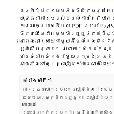
ឧក្រិដ្ឋជនតាមអ៊ីនធឺណិតបន្តកែល
យុទ្ធនាការបន្លំបន្លំកាន់តែពិបា
ការបោកប្រាស់អ៊ីមែល PDF របស់ Pay
ចិត្តលើសេវាកម្មហិរញ្ញវត្ថុដ៏ល្ប
នៅពេលដោះស្រាយជាមួយអ៊ីមែលដែលមិនន
ឬសំណើបន្ទាន់។ វាជាការសំខាន់ក្នុង
មានទំនាក់ទំនងជាមួយក្រុមហ៊ុន អង្
អាចមើលទៅគួរឱ្យជឿជាក់យ៉ាងណាក៏ដោយ
តារាង​មាតិកា
ការរចនាបោកប្រាស់៖ របៀបដែលការបោកប
យុទ្ធសាស្ត្រដឹកជញ្ជូន៖ របៀបដែលជ
គោលដៅ
គ្រោះថ្នាក់ពិតប្រាកដ៖ អ្វីដែលកើតឡ