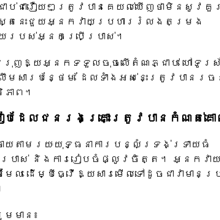
ប់​ជារឿយៗ​ត្រូវ​បាន​គេ​យល់​ឃើញ​ថា​មិន​សូវ​គួរ
ស្ត្រ​នេះ​ជួយ​អ្នក​វាយប្រហារ​រំលង​តម្រង​
យ​របស់​អ្នក​ប្រើប្រាស់។
ំរុញឱ្យអ្នកទទួលចុចលើតំណភ្ជាប់ ហៅទូរស
ឹមសារបន្ថែម ដែលទាំងអស់នេះត្រូវបានរច
ថិភាព។
បៀបដែលជនរងគ្រោះត្រូវបានកំណត់គោ
ាយតាមរយៈយុទ្ធនាការបន្លំទ្រង់ទ្រាយធំ
កប្រាស់ និងការរៀបចំផ្លូវចិត្ត។ អ្នកវា
៊ីមែល ដើម្បីធ្វើឱ្យសារមើលទៅដូចជាវាមានប
។
ះរួមមាន៖