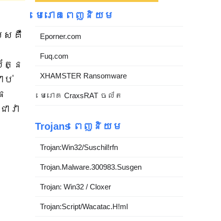
មេរោគពេញនិយម
េសគឺ
Eporner.com
Fuq.com
័ត្ន
XHAMSTER Ransomware
ាប់
ិន
មេរោគ CraxsRAT ចល័ត
ជាវា
Trojans ពេញនិយម
Trojan:Win32/Suschil!rfn
Trojan.Malware.300983.Susgen
Trojan: Win32 / Cloxer
Trojan:Script/Wacatac.H!ml