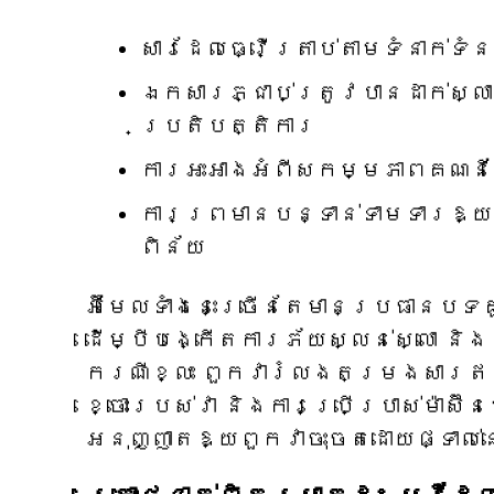
សារដែលធ្វើត្រាប់តាមទំនាក់ទំ
ឯកសារភ្ជាប់ត្រូវបានដាក់ស្
ប្រតិបត្តិការ
ការអះអាងអំពីសកម្មភាពគណនី
ការព្រមានបន្ទាន់ទាមទារឱ្យ
ពិន័យ
អ៊ីមែលទាំងនេះច្រើនតែមានប្រធានប
ដើម្បីបង្កើតការភ័យស្លន់ស្លោ និង
ករណីខ្លះ ពួកវារំលងតម្រងសារឥត
ខ្ចោះរបស់វា និងការប្រើប្រាស់ម៉ា
អនុញ្ញាតឱ្យពួកវាចុះចតដោយផ្ទាល់