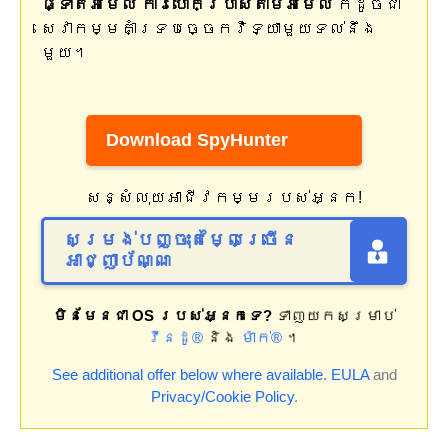
ផ្ទាត់អ៊ីមែល ការបោកប្រាស់តាមអ៊ីមែល
ក៏ដូចជា
សេវាកម្មគាំទ្របច្ចេកវិទ្យាមួយទល់នឹង
មួយ។
Download SpyHunter
សន្សំលុយអាជីវកម្មរបស់អ្នក!
សម្រង់បញ្ចុះតម្លៃច្រើន
អាជ្ញាប័ណ្ណ
មិនមែនជា OS របស់អ្នកទេ?
ទាញយកសម្រាប់
វីនដូ®
និង
ម៉ាក់®
។
See additional offer below where available.
EULA
and
Privacy/Cookie Policy
.