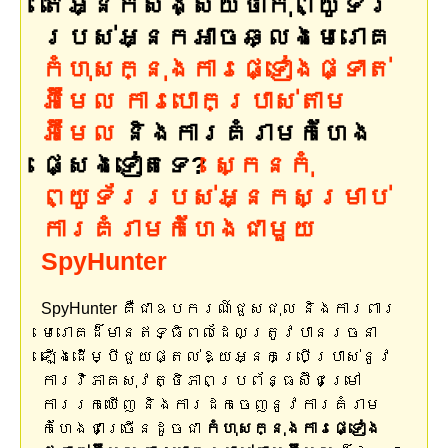
តើអ្នកសង្ស័យថាកុំព្យូទ័រ
របស់អ្នកអាចឆ្លងមេរោគ
កំហុសក្នុងការផ្ទៀងផ្ទាត់
អ៊ីមែល ការបោកប្រាស់តាម
អ៊ីមែល
និងការគំរាមកំហែង
ផ្សេងទៀតទេ?
ស្កេនកុំ
ព្យូទ័ររបស់អ្នកសម្រាប់
ការគំរាមកំហែងជាមួយ
SpyHunter
SpyHunter គឺជាឧបករណ៍ជួសជុល និងការពារ
មេរោគដ៏មានឥទ្ធិពលដែលត្រូវបានរចនា
ឡើងដើម្បីជួយផ្តល់ឱ្យអ្នកប្រើប្រាស់នូវ
ការវិភាគសុវត្ថិភាពប្រព័ន្ធស៊ីជម្រៅ
ការរកឃើញ និងការដកចេញនូវការគំរាម
កំហែងជាច្រើនដូចជា
កំហុសក្នុងការផ្ទៀង