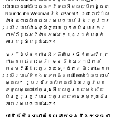
ដោយយោងទៅលើបច្ចេកវិទ្យាអ៊ីមែលល្បីៗដូចជា
Roundcube Webmail និង cPanel។ ខណៈពេលដែល
ទាំងនេះជាផលិតផលស្របច្បាប់ និងត្រូវបាន
ប្រើប្រាស់យ៉ាងទូលំទូលាយ ពួកគេមិនមានការ
ពាក់ព័ន្ធអ្វីទាំងអស់នៅក្នុងប្រតិបត្តិ
ការបន្លំបន្លំនោះទេ។
ឧក្រិដ្ឋជនតាមអ៊ីនធឺណិតច្រើនតែធ្វើពុត
ជាអ្នកផ្តល់សេវាកម្ម និងអ្នកផ្តល់
កម្មវិធីដែលគួរឱ្យទុកចិត្ត ពីព្រោះអ្នក
ប្រើប្រាស់ទំនងជាទុកចិត្តលើឈ្មោះដែលធ្លាប់
ស្គាល់។ រូបរាងនៃផលិតផលដែលត្រូវបាន
ទទួលស្គាល់នៅក្នុងអ៊ីមែលគួរឱ្យសង្ស័យ
មិនគួរត្រូវបានបកស្រាយថាជាភស្តុតាងនៃ
ភាពស្របច្បាប់នោះទេ។
ហានិភ័យនៃមេរោគដែលទាក់ទងនឹងយុទ្ធនា