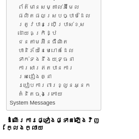
ព័ត៌មានសម្គាល់អ៊ីមែល
ផលិតផលស្របច្បាប់ដែល
ត្រូវបានប្រើប្រាស់ខុស
ដោយឧក្រិដ្ឋ
ជនតាមអ៊ីនធឺណិត
ហានិភ័យនៃមេរោគដែល
ទាក់ទងនឹងយុទ្ធនា
ការសារឥតបានការ
ស្រដៀងគ្នា
របៀបការពារខ្លួនអ្នក
គំនិតចុងក្រោយ
System Messages
ដំណើរការផ្ទៀងផ្ទាត់ឡើងវិញ
ក្លែងក្លាយ