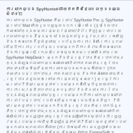
ការសាកល្បង SpyHunter ដោយឥតគិតថ្លៃ៖ លក្ខខណ្ឌ
សំខាន់ៗ
ការសាកល្បង SpyHunter គឺសម្រាប់ SpyHunter Pro ឬ SpyHunter
សម្រាប់ Mac ហើយរួមបញ្ចូលឧបករណ៍ច្រើន (ដូចដែលបាន
កំណត់នៅក្នុងសម្ភារៈផ្សព្វផ្សាយ/ទំព័រទិញ) សម្រាប់រយៈ
ពេលសាកល្បង 7 ថ្ងៃម្តង ដែលផ្តល់ជូននូវមុខងាររកឃើញ
និងដកមេរោគដ៏ទូលំទូលាយ ប្រព័ន្ធការពារដំណើរការខ្ពស់
ដើម្បីការពារប្រព័ន្ធរបស់អ្នកពីការគំរាមកំហែងមេរោគ
និងការចូលប្រើក្រុមគាំទ្របច្ចេកទេសរបស់យើងតាមរយៈ
SpyHunter HelpDesk។ អ្នកនឹងមិនត្រូវបានគិតប្រាក់ជាមុន
ក្នុងអំឡុងពេលសាកល្បងនោះទេ ទោះបីជាកាតឥណទានត្រូវបាន
ទាមទារដើម្បីធ្វើឱ្យការសាកល្បងសកម្មក៏ដោយ។ (កាត
ឥណទានបង់ប្រាក់ជាមុន កាតឥណពន្ធ និងកាតអំណោយអាចមិន
ត្រូវបានទទួលយកក្រោមការផ្តល់ជូននេះទេ។) តម្រូវការ
សម្រាប់វិធីសាស្ត្រទូទាត់របស់អ្នកគឺដើម្បីជួយធានាការ
ការពារសុវត្ថិភាពជាបន្តបន្ទាប់ និងមិនមានការរំខាន
ក្នុងអំឡុងពេលផ្លាស់ប្តូររបស់អ្នកពីការសាកល្បងទៅជា
ការជាវបង់ប្រាក់ ប្រសិនបើអ្នកសម្រេចចិត្តទិញ។ វិធី
សាស្ត្រទូទាត់របស់អ្នកនឹងមិនត្រូវបានគិតប្រាក់ចំនួន
ទឹកប្រាក់ទូទាត់ជាមុនក្នុងអំឡុងពេលសាកល្បងនោះទេ ទោះបីជា
សំណើសុំការអនុញ្ញាតអាចត្រូវបានផ្ញើទៅកាន់ស្ថាប័នហិរញ្ញ
វត្ថុរបស់អ្នក ដើម្បីផ្ទៀងផ្ទាត់ថាវិធីសាស្ត្រទូទាត់របស់
អ្នកមានសុពលភាពក៏ដោយ (ការដាក់ស្នើការអនុញ្ញាតបែបនេះ
មិនមែនជាសំណើសុំការគិតថ្លៃ ឬថ្លៃសេវាដោយ EnigmaSoft ទេ