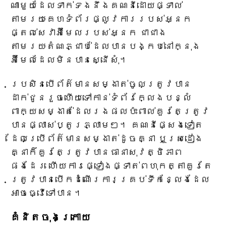
ណាមួយដែលទាក់ទងនឹងគណនីដោយផ្ទាល់
តាមរយៈគេហទំព័រផ្លូវការរបស់អ្នក
ផ្តល់សេវាអ៊ីមែលរបស់អ្នក ជាជាង
តាមរយៈតំណភ្ជាប់ដែលបានបង្កប់នៅក្នុង
អ៊ីមែលដែលមិនបានស្នើសុំ។
ប្រសិនបើព័ត៌មានសម្ងាត់ចូលត្រូវបាន
ដាក់ជូនរួចហើយទៅកាន់ទំព័រក្លែងបន្លំ
ពាក្យសម្ងាត់ដែលរងផលប៉ះពាល់គួរតែត្រូវ
បានផ្លាស់ប្តូរភ្លាមៗ។ គណនីផ្សេងទៀត
ដែលប្រើព័ត៌មានសម្ងាត់ដូចគ្នា ឬស្រដៀង
គ្នាក៏គួរតែត្រូវបានធានាសុវត្ថិភាព
ផងដែរ ហើយការផ្ទៀងផ្ទាត់ពហុកត្តាគួរតែ
ត្រូវបានបើកដំណើរការគ្រប់ទីកន្លែងដែល
អាចធ្វើទៅបាន។
គំនិតចុងក្រោយ