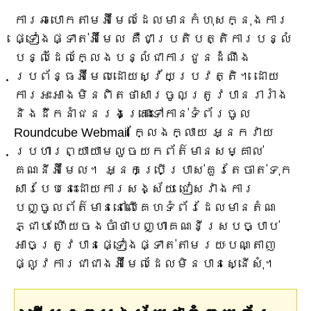
ការឆបោកតាមអ៊ីមែលដែលមានកំហុសក្នុងការ
ផ្ទៀងផ្ទាត់អ៊ីមែល គឺជាប្រតិបត្តិការបន្លំ
បន្លំដែលក្លែងបន្លំជាការជូនដំណឹង
ប្រព័ន្ធអ៊ីមែលដោយស្វ័យប្រវត្តិ។ ដោយ
ការអះអាងមិនពិតថាសារចូលត្រូវបានរារាំង
និងដឹកនាំជនរងគ្រោះទៅកាន់ទំព័រចូល
Roundcube Webmail ក្លែងក្លាយ អ្នកវាយ
ប្រហារព្យាយាមលួចយកព័ត៌មានសម្គាល់
គណនីអ៊ីមែល។ អ្នកប្រើប្រាស់គួរតែចាត់ទុក
សារបែបនេះដោយការសង្ស័យ ជៀសវាងការ
បញ្ចូលព័ត៌មាននៅលើគេហទំព័រដែលមានតំណ
ភ្ជាប់ ហើយចងចាំថាបញ្ហាគណនីស្របច្បាប់
អាចត្រូវបានផ្ទៀងផ្ទាត់តាមរយៈបណ្តាញ
ផ្លូវការជាជាងអ៊ីមែលដែលមិនបានស្នើសុំ។