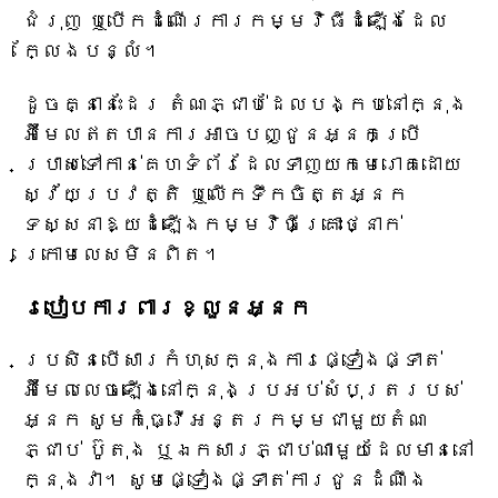
ជំរុញ ឬបើកដំណើរការកម្មវិធីដំឡើងដែល
ក្លែងបន្លំ។
ដូចគ្នានេះដែរ តំណភ្ជាប់ដែលបង្កប់នៅក្នុង
អ៊ីមែលឥតបានការអាចបញ្ជូនអ្នកប្រើ
ប្រាស់ទៅកាន់គេហទំព័រដែលទាញយកមេរោគដោយ
ស្វ័យប្រវត្តិ ឬលើកទឹកចិត្តអ្នក
ទស្សនាឱ្យដំឡើងកម្មវិធីគ្រោះថ្នាក់
ក្រោមលេសមិនពិត។
របៀបការពារខ្លួនអ្នក
ប្រសិនបើសារកំហុសក្នុងការផ្ទៀងផ្ទាត់
អ៊ីមែលលេចឡើងនៅក្នុងប្រអប់សំបុត្ររបស់
អ្នក សូមកុំធ្វើអន្តរកម្មជាមួយតំណ
ភ្ជាប់ ប៊ូតុង ឬឯកសារភ្ជាប់ណាមួយដែលមាននៅ
ក្នុងវា។ សូមផ្ទៀងផ្ទាត់ការជូនដំណឹង