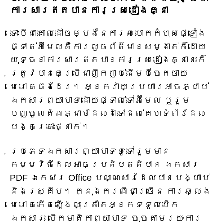
ការសារឥតបានការស្រដៀងគ្នា
ទោះបីជាគោលដៅចម្បងនៃការឆបោកកំហុសផ្ទៀង
ផ្ទាត់អ៊ីមែលគឺការលួចព័ត៌មានសម្ងាត់ក៏ដោយ
យុទ្ធនាការសារឥតបានការស្រដៀងគ្នានេះក៏
ត្រូវបានគេប្រើជាញឹកញាប់ដើម្បីចែកចាយ
មេរោគផងដែរ។ អ្នកវាយប្រហារអាចភ្ជាប់
ឯកសារព្យាបាទដោយផ្ទាល់ទៅអ៊ីមែល ឬរួម
បញ្ចូលតំណភ្ជាប់ដែលនាំទៅដល់គេហទំព័រដែល
បង្កគ្រោះថ្នាក់។
ប្រភេទឯកសារព្យាបាទទូទៅរួមមាន
កម្មវិធីដែលអាចប្រតិបត្តិបាន ឯកសារ
PDF ឯកសារ Office បណ្ណសារដែលបានបង្ហាប់
និងស្គ្រីប។ ក្នុងករណីជាច្រើន ការឆ្លង
មេរោគកើតឡើងលុះត្រាតែអ្នកទទួលបើក
ឯកសារ បើកមាតិកាព្យាបាទ ចុចតាមរយៈការ