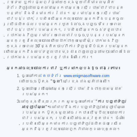
ប្រទេស ឬការផ្សព្វផ្សាយក្នុងមួយព័ត៌មានលម្អិត
ទំព័រទិញ) ដោយផ្តល់ថាអ្នកជាអ្នកប្រើប្រាស់ជាវជាបន្ត
បន្ទាប់ និងមិនមានការរំខាន។ សម្រាប់អ្នកប្រើប្រាស់
ជាវបង់ប្រាក់ ប្រសិនបើអ្នកលុបចោល អ្នកនឹងបន្តចូល
ប្រើផលិតផលរបស់អ្នករហូតដល់ចុងបញ្ចប់នៃរយៈពេល
ជាវបង់ប្រាក់របស់អ្នក។ ប្រសិនបើអ្នកចង់ទទួលបាន
ប្រាក់សងវិញសម្រាប់រយៈពេលជាវបច្ចុប្បន្នរបស់អ្នក
អ្នកត្រូវតែលុបចោល ហើយដាក់ពាក្យស្នើសុំប្រាក់សងវិញ
ក្នុងរយៈពេល 30 ថ្ងៃគិតចាប់ពីការទិញថ្មីបំផុតរបស់អ្នក
ហើយអ្នកនឹងឈប់ទទួលបានមុខងារពេញលេញភ្លាមៗ នៅពេលដែល
ប្រាក់សងរបស់អ្នកត្រូវបានដំណើរការ។
អ្នកអាចលុបចោលការជាវ ឬការសាកល្បងដូចខាងក្រោម៖
ចូលទៅកាន់
គេហទំព័រ www.enigmasoftware.com
ហើយចុចប៊ូតុង
"ចូល"
នៅជ្រុងខាងស្តាំខាងលើ។
ចូលដោយប្រើឈ្មោះអ្នកប្រើប្រាស់ និងពាក្យសម្ងាត់
របស់អ្នក។
នៅក្នុងម៉ឺនុយរុករក សូមចូលទៅកាន់
"ការបញ្ជាទិញ/
អាជ្ញាប័ណ្ណ"។
នៅជាប់នឹងការបញ្ជាទិញ/អាជ្ញាប័ណ្ណ
របស់អ្នក ប៊ូតុងមួយអាចរកបានដើម្បីលុបចោលការ
ជាវរបស់អ្នក ប្រសិនបើអាចអនុវត្តបាន។ ចំណាំ៖
ប្រសិនបើអ្នកមានការបញ្ជាទិញ/ផលិតផលច្រើន
អ្នកនឹងត្រូវលុបចោលពួកវាជាលក្ខណៈបុគ្គល។