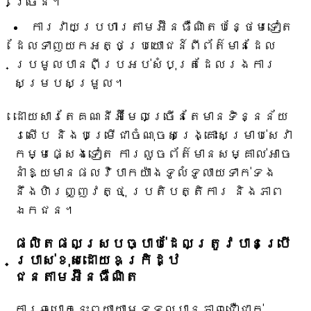
ច្រើន។
ការវាយប្រហារតាមអ៊ីនធឺណិតបន្ថែមទៀត
ដែលទាញយកអត្ថប្រយោជន៍ពីព័ត៌មានដែល
ប្រមូលបានពីប្រអប់សំបុត្រដែលរងការ
សម្របសម្រួល។
ដោយសារតែគណនីអ៊ីមែលច្រើនតែមានទិន្នន័យ
រសើប និងបម្រើជាចំណុចសង្គ្រោះសម្រាប់សេវា
កម្មផ្សេងទៀត ការលួចព័ត៌មានសម្គាល់អាច
នាំឱ្យមានផលវិបាកយ៉ាងទូលំទូលាយទាក់ទង
នឹងហិរញ្ញវត្ថុ ប្រតិបត្តិការ និងភាព
ឯកជន។
ផលិតផលស្របច្បាប់ដែលត្រូវបានប្រើ
ប្រាស់ខុសដោយឧក្រិដ្ឋ
ជនតាមអ៊ីនធឺណិត
ការឆបោកនេះព្យាយាមទទួលបានភាពជឿជាក់