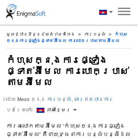
Skip
to
ភាសាខ្មែរ
content
មូលដ្ឋានទិន្នន័យគំរាមកំហែង
ការបន្លំ
កំហុស
ក្នុងការផ្ទៀងផ្ទាត់អ៊ីមែល ការបោកប្រាស់តាមអ៊ីមែល
កំហុសក្នុងការផ្ទៀង
ផ្ទាត់អ៊ីមែល ការបោកប្រាស់
តាមអ៊ីមែល
ដោយ
Mezo
ក្នុង
ការបន្លំ
,
សារឥតបានការ
បកប្រែទៅ៖
ភាសាខ្មែរ
ការឆបោកតាមអ៊ីមែល 'កំហុសក្នុងការផ្ទៀង
ផ្ទាត់អ៊ីមែល' គឺជាយុទ្ធនាការបន្លំបន្លំដែល