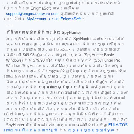
ប្រសិនបើអ្នកមានសំណួរ ឬបញ្ហាណាមួយ អ្នកអាចទាក់ទង
ផ្នែកជំនួយ EnigmaSoft តាមរយៈអ៊ីមែល
support@enigmasoftware.com
ឬដោយបើកសំបុត្រជំនួយនៅលើ
គេហទំព័រ
MyAccount របស់ EnigmaSoft
។
------
ព័ត៌មានលម្អិតអំពីការទិញ SpyHunter
អ្នកក៏មានជម្រើសក្នុងការជាវ SpyHunter ភ្លាមៗសម្រាប់
មុខងារពេញលេញ រួមទាំងការលុបមេរោគ និងការចូលប្រើផ្នែក
ជំនួយរបស់យើងតាមរយៈ HelpDesk របស់យើង ជាធម្មតាចាប់
ផ្តើមពី
$49.98
រៀងរាល់ប្រាំមួយខែម្តង (SpyHunter Basic
Windows) និង
$79.98
រៀងរាល់ប្រាំមួយខែម្តង (SpyHunter Pro
Windows/SpyHunter សម្រាប់ Mac) ស្របតាមសម្ភារៈផ្តល់ជូន
និងលក្ខខណ្ឌទំព័រចុះឈ្មោះ/ទិញ (ដែលត្រូវបានបញ្ចូលនៅទីនេះ
ដោយឯកសារយោង; តម្លៃអាចប្រែប្រួលតាមប្រទេស ឬការ
ផ្សព្វផ្សាយក្នុងមួយព័ត៌មានលម្អិតទំព័រទិញ)។ ការជាវ
របស់អ្នកនឹង
បន្តដោយស្វ័យប្រវត្តិ
តាមថ្លៃជាវស្តង់
ដារដែលអាចអនុវត្តបាននៅពេលនោះ នៅពេលជាវការទិញដើមរបស់
អ្នក និងសម្រាប់រយៈពេលជាវដូចគ្នា ឬដូចដែលបានកំណត់នៅ
ក្នុងទំព័រសម្ភារៈផ្សព្វផ្សាយ/ទិញ ដោយផ្តល់ថាអ្នកជា
អ្នកប្រើប្រាស់ជាវជាបន្តបន្ទាប់ និងមិនមានការរំខាន
ហើយដែលអ្នកនឹងទទួលបានការជូនដំណឹងអំពីការគិតថ្លៃនា
ពេលខាងមុខមុនពេលផុតកំណត់នៃការជាវរបស់អ្នក។ ការទិញ
SpyHunter គឺស្ថិតនៅក្រោមលក្ខខណ្ឌនៅលើទំព័រទិញ
EULA/TOS
គោលការណ៍ឯកជនភាព/ខូឃី
និង
លក្ខខណ្ឌបញ្ចុះតម្លៃ
។