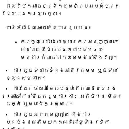
ផលវិបាកអាចពង្រីកហួសពីប្រអប់សំបុត្រ
ដែលរងការលួចចូល។
ហានិភ័យដែលអាចកើតមានរួមមាន៖
ការចូលប្រើដោយគ្មានការអនុញ្ញាតទៅ
កាន់គណនីដែលបានភ្ជាប់តាមរយៈ
មុខងារកំណត់ពាក្យសម្ងាត់ឡើងវិញ។
ការលួចទំនាក់ទំនងអាជីវកម្ម ឬផ្ទាល់
ខ្លួនសម្ងាត់។
ការចែកចាយអ៊ីមែលបន្លំពីគណនីជនរង
គ្រោះទៅកាន់មិត្តរួមការងារ អតិថិជន មិត្ត
ភក្តិ ឬសមាជិកគ្រួសារ។
ការលួចអត្តសញ្ញាណ និងការ
ប៉ុនប៉ងដណ្តើមយកគណនីនៅទូទាំងវេទិកា