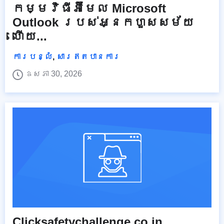
កម្មវិធីអ៊ីមែល Microsoft
Outlook របស់អ្នកហួសសម័យ
ហើយ...
ការបន្លំ
,
សារឥតបានការ
ឧសភា 30, 2026
Clicksafetychallenge.co.in