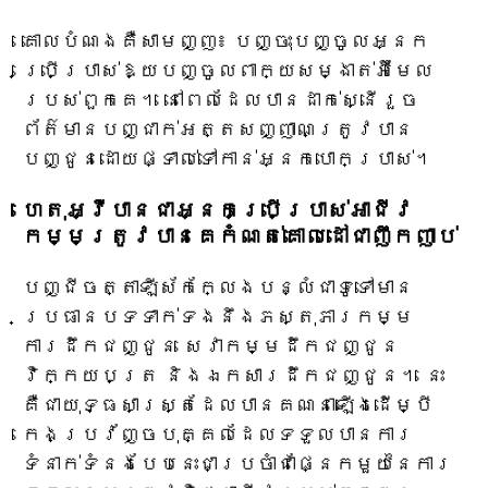
គោលបំណងគឺសាមញ្ញ៖ បញ្ចុះបញ្ចូលអ្នក
ប្រើប្រាស់ឱ្យបញ្ចូលពាក្យសម្ងាត់អ៊ីមែល
របស់ពួកគេ។ នៅពេលដែលបានដាក់ស្នើរួច
ព័ត៌មានបញ្ជាក់អត្តសញ្ញាណត្រូវបាន
បញ្ជូនដោយផ្ទាល់ទៅកាន់អ្នកបោកប្រាស់។
ហេតុអ្វីបានជាអ្នកប្រើប្រាស់អាជីវ
កម្មត្រូវបានគេកំណត់គោលដៅជាញឹកញាប់
បញ្ជី​ចត្តាឡីស័ក​ក្លែងបន្លំ​ជាទូទៅ​មាន​
ប្រធានបទ​ទាក់ទង​នឹង​ភស្តុភារកម្ម
ការដឹកជញ្ជូន សេវាកម្ម​ដឹកជញ្ជូន
វិក្កយបត្រ និង​ឯកសារ​ដឹកជញ្ជូន។ នេះ​
គឺជា​យុទ្ធសាស្ត្រ​ដែល​បាន​គណនា​ឡើង​ដើម្បី​
កេងប្រវ័ញ្ច​បុគ្គល​ដែល​ទទួល​បាន​ការ​
ទំនាក់ទំនង​បែបនេះ​ជា​ប្រចាំ​ជា​ផ្នែក​មួយ​នៃ​ការ