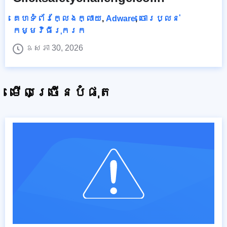
គេហទំព័រក្លែងក្លាយ
,
Adware
,
ចោរប្លន់
កម្មវិធីរុករក
ឧសភា 30, 2026
មើលច្រើនបំផុត