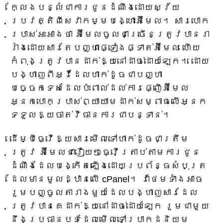
ក្លែងបន្លំជាការជូនដំណឹងដោយស្វ័យ
ប្រវត្តិពីសេវាកម្មបង្ហោះអ៊ីមែល។ សារបោក
ប្រាស់អះអាងថា អ៊ីមែលចូលជាច្រើនត្រូវបានរា
រាំងដោយសារតែបញ្ហាផ្ទៀងផ្ទាត់អ៊ីមែល ហើយ
កំពុងត្រូវបានដាក់ឱ្យនៅដាច់ដោយឡែក។ ដោយ
បង្ហាញពីអ្វីដែលហាក់ដូចជាបញ្ហា
បច្ចេកទេសដែលប៉ះពាល់ដល់ការផ្ញើអ៊ីមែល
អ្នកបោកប្រាស់ព្យាយាមដាក់សម្ពាធលើអ្នក
ទទួលឱ្យចាត់វិធានការជាបន្ទាន់។
ដើម្បីធ្វើឱ្យសារមើលទៅហាក់ដូចជាត្រឹម
ត្រូវ អ៊ីមែលជារឿយៗធ្វើត្រាប់តាមការជូន
ដំណឹងដែលបង្កើតឡើងដោយប្រព័ន្ធសំបុត្រ
ដែលមានមូលដ្ឋានលើ cPanel។ វាថែមទាំងអាច
រួមបញ្ចូលតារាងមួយដែលបង្ហាញសារដែល
ត្រូវបានគេដាក់ឱ្យនៅដាច់ដោយឡែក រួមជាមួយ
នឹងប្រធានបទដែលមើលទៅប្រាកដនិយម