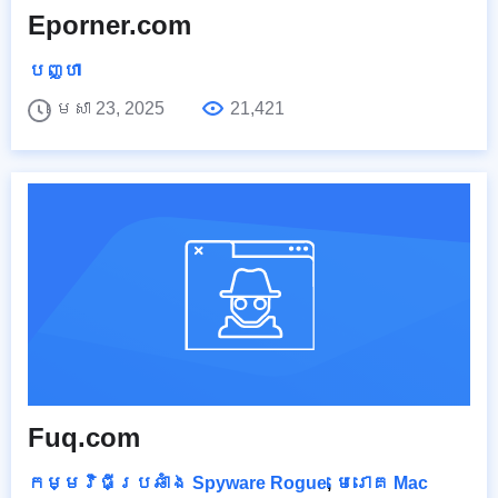
Eporner.com
បញ្ហា
មេសា 23, 2025
21,421
Fuq.com
កម្មវិធីប្រឆាំង Spyware Rogue
,
មេរោគ Mac