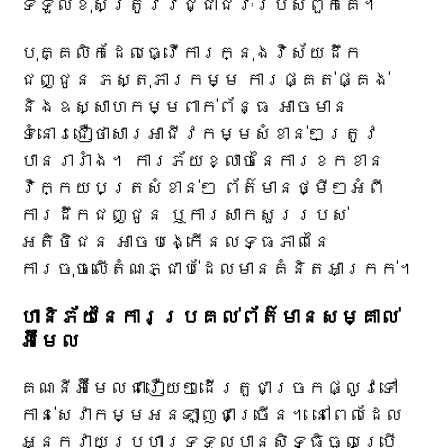
ទទួលខុសត្រូវ​វិជ្ជាជីវៈ​របស់​ពួកគេ។
បុគ្គលិកដែលធ្វើការក្នុងវិស័យដឹក
ជញ្ជូន ភស្តុភារកម្ម ការផ្គត់ផ្គង់
និងឧស្សាហកម្មពាក់ព័ន្ធ អាចមាន
ទំនោរជឿថាសារអាជីវកម្មសំខាន់ៗត្រូវ
បានរារាំង។ ការភ័យខ្លាចនៃការខកខាន
វិក្កយបត្រសំខាន់ៗ ព័ត៌មានថ្មីៗអំពី
ការដឹកជញ្ជូន ឬការសាកសួររបស់
អតិថិជន អាចបង្កើនលទ្ធភាពនៃ
ការចុចលើតំណភ្ជាប់ដែលមានគំនិតអាក្រក់។
ហានិភ័យនៃការប្រគល់ព័ត៌មានសម្គាល់
អ៊ីមែល
គណនីអ៊ីមែលជារឿយៗដើរតួជាច្រកផ្លូវទៅ
កាន់សេវាកម្មអនឡាញជាច្រើន។ នៅពេលដែល
អ្នកវាយប្រហារទទួលបានសិទ្ធិចូលប្រើ