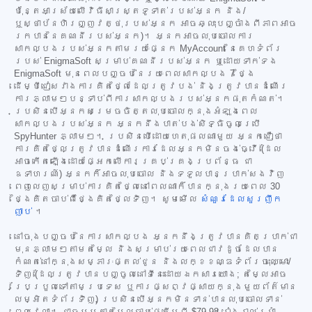
ប៉ុន្តែអាស្រ័យលើវិធីសាស្ត្រទូទាត់របស់អ្នក និង/
ឬស្ថាប័នហិរញ្ញវត្ថុរបស់អ្នក អាចឆ្លុះបញ្ចាំងពីភាពអាច
រកបាននៃគណនីរបស់អ្នក)។ អ្នកអាចលុបចោលការ
សាកល្បងរបស់អ្នកតាមរយៈផ្នែក MyAccount នៃគេហទំព័រ
របស់ EnigmaSoft សម្រាប់គណនីរបស់អ្នក ឬដោយទាក់ទង
EnigmaSoft មុនពេលបញ្ចប់នៃរយៈពេលសាកល្បង 7 ថ្ងៃ
ដើម្បីជៀសវាងការគិតថ្លៃដែលត្រូវបង់ និងត្រូវបានដំណើរ
ការភ្លាមៗបន្ទាប់ពីការសាកល្បងរបស់អ្នកផុតកំណត់។
ប្រសិនបើអ្នកសម្រេចចិត្តលុបចោលក្នុងអំឡុងពេល
សាកល្បងរបស់អ្នក អ្នកនឹងបាត់បង់សិទ្ធិចូលប្រើ
SpyHunter ភ្លាមៗ។ ប្រសិនបើដោយហេតុផលណាមួយ អ្នកជឿថា
ការគិតថ្លៃត្រូវបានដំណើរការដែលអ្នកមិនចង់ធ្វើ (ដែល
អាចកើតឡើងដោយផ្អែកលើការគ្រប់គ្រងប្រព័ន្ធ ជា
ឧទាហរណ៍) អ្នកក៏អាចលុបចោល និងទទួលបានប្រាក់សងវិញ
ពេញលេញសម្រាប់ការគិតថ្លៃនៅពេលណាក៏បានក្នុងរយៈពេល 30
ថ្ងៃគិតចាប់ពីថ្ងៃគិតថ្លៃទិញ។ សូមមើល
សំណួរដែលសួរញឹក
ញាប់
។
នៅចុងបញ្ចប់នៃការសាកល្បង អ្នកនឹងត្រូវបានគិតប្រាក់ជា
មុនភ្លាមៗតាមតម្លៃ និងសម្រាប់រយៈពេលជាវដូចដែលបាន
កំណត់នៅក្នុងសម្ភារៈផ្តល់ជូន និងលក្ខខណ្ឌទំព័រចុះឈ្មោះ/
ទិញ (ដែលត្រូវបានបញ្ចូលនៅទីនេះដោយឯកសារយោង; តម្លៃអាច
ប្រែប្រួលទៅតាមប្រទេស ឬការផ្សព្វផ្សាយក្នុងមួយព័ត៌មាន
លម្អិតទំព័រទិញ) ប្រសិនបើអ្នកមិនទាន់បានលុបចោលទាន់