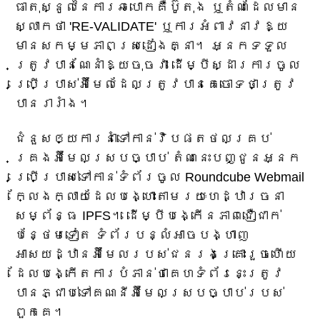
ធាតុ​ស្នូល​នៃ​ការ​ឆបោក​គឺ​ប៊ូតុង ឬ​តំណ​ដែល​មាន​
ស្លាក​ថា 'RE-VALIDATE' ឬ​ការ​អំពាវនាវ​ឱ្យ​
មាន​សកម្មភាព​ស្រដៀង​គ្នា។ អ្នក​ទទួល​
ត្រូវ​បាន​ណែនាំ​ឱ្យ​ចុច​វា ដើម្បី​ស្ដារ​ការ​ចូល​
ប្រើប្រាស់​អ៊ីមែល​ដែល​ត្រូវ​បាន​គេ​ចោទ​ថា​ត្រូវ​
បាន​រារាំង។
ជំនួស​ឲ្យ​ការ​នាំ​ទៅ​កាន់​វិបផតថល​គ្រប់
គ្រង​អ៊ីមែល​ស្របច្បាប់ តំណ​នេះ​បញ្ជូន​អ្នក​
ប្រើប្រាស់​ទៅ​កាន់​ទំព័រ​ចូល Roundcube Webmail
ក្លែងក្លាយ​ដែល​បង្ហោះ​តាមរយៈ​ហេដ្ឋារចនា
សម្ព័ន្ធ IPFS។ ដើម្បី​បង្កើន​ភាពជឿជាក់​
បន្ថែម​ទៀត ទំព័រ​បន្លំ​អាច​បង្ហាញ​
អាសយដ្ឋាន​អ៊ីមែល​របស់​ជនរងគ្រោះ​រួច​ហើយ
ដែល​បង្កើត​ការ​បំភាន់​ថា​គេហទំព័រ​នេះ​ត្រូវ​
បាន​ភ្ជាប់​ទៅ​គណនី​អ៊ីមែល​ស្របច្បាប់​របស់​
ពួកគេ។