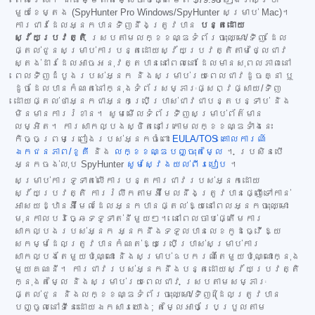
ពេលវេលា។ ជាធម្មតាតម្លៃចាប់ផ្តើមពី
$79.98
រៀងរាល់ប្រាំ
មួយខែម្តង (SpyHunter Pro Windows/SpyHunter សម្រាប់ Mac)។
ការជាវដែលអ្នកបានទិញនឹងត្រូវបាន
បន្តដោយ
ស្វ័យប្រវត្តិ
ស្របតាមលក្ខខណ្ឌទំព័រចុះឈ្មោះ/ទិញ ដែល
ផ្តល់ជូនសម្រាប់ការបន្តដោយស្វ័យប្រវត្តិតាមថ្លៃជាវ
ស្តង់ដារដែលអាចអនុវត្តបាននៅពេលនោះ ដែលមានសុពលភាពនៅ
ពេលទិញដំបូងរបស់អ្នក និងសម្រាប់រយៈពេលជាវដូចគ្នា ឬ
ដូចដែលបានកំណត់នៅក្នុងទំព័រសម្ភារៈផ្សព្វផ្សាយ/ទិញ
ដោយផ្តល់ថាអ្នកជាអ្នកប្រើប្រាស់ជាវជាបន្តបន្ទាប់ និង
មិនមានការរំខាន។ សូមមើលទំព័រទិញសម្រាប់ព័ត៌មាន
លម្អិត។ ការសាកល្បងស្ថិតនៅក្រោមលក្ខខណ្ឌទាំងនេះ
កិច្ចព្រមព្រៀងរបស់អ្នកចំពោះ
EULA/TOS
គោលការណ៍
ឯកជនភាព/ខូគី
និង
លក្ខខណ្ឌបញ្ចុះតម្លៃ
។ ប្រសិនបើ
អ្នកចង់លុប SpyHunter
សូមស្វែងយល់ពីរបៀប
។
សម្រាប់ការទូទាត់លើការបន្តការជាវរបស់អ្នកដោយ
ស្វ័យប្រវត្តិ ការរំលឹកតាមអ៊ីមែលនឹងត្រូវបានផ្ញើទៅកាន់
អាសយដ្ឋានអ៊ីមែលដែលអ្នកបានផ្តល់ឱ្យនៅពេលអ្នកចុះឈ្មោះ
មុនកាលបរិច្ឆេទទូទាត់នីមួយៗ។ នៅពេលចាប់ផ្តើមការ
សាកល្បងរបស់អ្នក អ្នកនឹងទទួលបានលេខកូដធ្វើឱ្យ
សកម្មដែលត្រូវបានកំណត់ឱ្យប្រើប្រាស់សម្រាប់ការ
សាកល្បងតែមួយប៉ុណ្ណោះ និងសម្រាប់ឧបករណ៍តែមួយប៉ុណ្ណោះក្នុង
មួយគណនី។ ការជាវរបស់អ្នកនឹងបន្តដោយស្វ័យប្រវត្តិ
ក្នុងតម្លៃ និងសម្រាប់រយៈពេលជាវ ស្របតាមសម្ភារៈ
ផ្តល់ជូន និងលក្ខខណ្ឌទំព័រចុះឈ្មោះ/ទិញ (ដែលត្រូវបាន
បញ្ចូលនៅទីនេះដោយឯកសារយោង; តម្លៃអាចប្រែប្រួលតាម