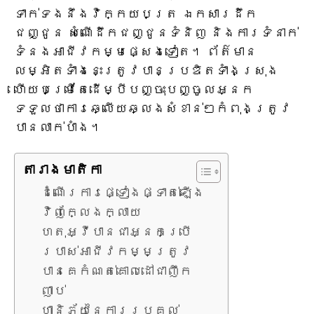
ទាក់ទងនឹងវិក្កយបត្រ ឯកសារដឹក
ជញ្ជូន សំណើដឹកជញ្ជូនទំនិញ និងការទំនាក់
ទំនងអាជីវកម្មផ្សេងទៀត។ ព័ត៌មាន
លម្អិតទាំងនេះត្រូវបានប្រឌិតទាំងស្រុង
ហើយបម្រើតែដើម្បីបញ្ចុះបញ្ចូលអ្នក
ទទួលថាការឆ្លើយឆ្លងសំខាន់ៗកំពុងត្រូវ
បានលាក់បាំង។
តារាង​មាតិកា
ដំណើរការផ្ទៀងផ្ទាត់ឡើង
វិញក្លែងក្លាយ
ហេតុអ្វីបានជាអ្នកប្រើ
ប្រាស់អាជីវកម្មត្រូវ
បានគេកំណត់គោលដៅជាញឹក
ញាប់
ហានិភ័យនៃការប្រគល់