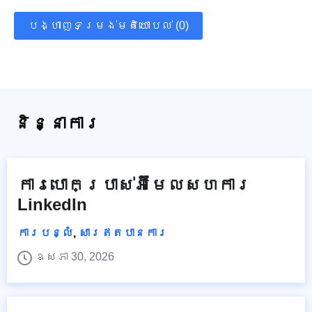
បង្ហាញទម្រង់មតិយោបល់ (0)
និន្នាការ
ការបោកប្រាស់អ៊ីមែលសហការ
LinkedIn
ការបន្លំ
,
សារឥតបានការ
ឧសភា 30, 2026