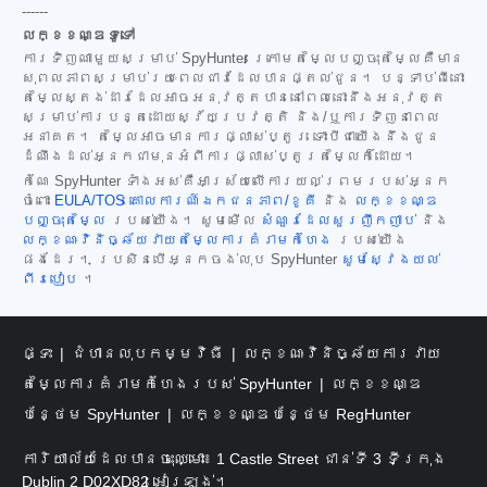
------
លក្ខខណ្ឌទូទៅ
ការទិញណាមួយសម្រាប់ SpyHunter ក្រោមតម្លៃបញ្ចុះតម្លៃគឺមាន
សុពលភាពសម្រាប់រយៈពេលជាវដែលបានផ្តល់ជូន។ បន្ទាប់ពីនោះ
តម្លៃស្តង់ដារដែលអាចអនុវត្តបាននៅពេលនោះនឹងអនុវត្ត
សម្រាប់ការបន្តដោយស្វ័យប្រវត្តិ និង/ឬការទិញនាពេល
អនាគត។ តម្លៃអាចមានការផ្លាស់ប្តូរ ទោះបីជាយើងនឹងជូន
ដំណឹងដល់អ្នកជាមុនអំពីការផ្លាស់ប្តូរតម្លៃក៏ដោយ។
កំណែ SpyHunter ទាំងអស់គឺអាស្រ័យលើការយល់ព្រមរបស់អ្នក
ចំពោះ
EULA/TOS
គោលការណ៍ឯកជនភាព/ខូគី
និង
លក្ខខណ្ឌ
បញ្ចុះតម្លៃ
របស់យើង។ សូមមើល
សំណួរដែលសួរញឹកញាប់
និង
លក្ខណៈវិនិច្ឆ័យវាយតម្លៃការគំរាមកំហែង
របស់យើង
ផងដែរ។ ប្រសិនបើអ្នកចង់លុប SpyHunter
សូមស្វែងយល់
ពីរបៀប
។
ផ្ទះ
ជំហានលុបកម្មវិធី
លក្ខណៈវិនិច្ឆ័យការវាយ
តម្លៃការគំរាមកំហែងរបស់ SpyHunter
លក្ខខណ្ឌ
បន្ថែម SpyHunter
លក្ខខណ្ឌបន្ថែម RegHunter
ការិយាល័យដែលបានចុះឈ្មោះ៖ 1 Castle Street ជាន់ទី 3 ទីក្រុង
Dublin 2 D02XD82 អៀរឡង់។