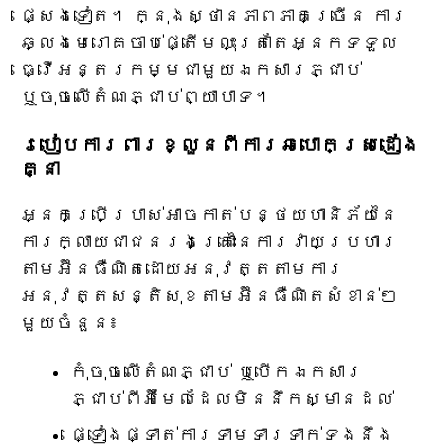
ផ្សេងទៀត។ ក្នុងស្ថានភាពភាគច្រើន ការ
ឆ្លងមេរោគចាប់ផ្តើមលុះត្រាតែអ្នកទទួល
ធ្វើអន្តរកម្មជាមួយឯកសារភ្ជាប់
ឬចុចលើតំណភ្ជាប់ព្យាបាទ។
របៀបការពារខ្លួនពីការឆបោកស្រដៀង
គ្នា
អ្នកប្រើប្រាស់អាចកាត់បន្ថយហានិភ័យនៃ
ការក្លាយជាជនរងគ្រោះនៃការវាយប្រហារ
តាមអ៊ីនធឺណិតដោយអនុវត្តតាមការ
អនុវត្តសន្តិសុខតាមអ៊ីនធឺណិតសំខាន់ៗ
មួយចំនួន៖
កុំចុចលើតំណភ្ជាប់ ឬបើកឯកសារ
ភ្ជាប់ពីអ៊ីមែលដែលមិននឹកស្មានដល់
ផ្ទៀងផ្ទាត់ការទាមទារទាក់ទងនឹង