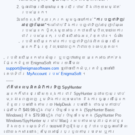
ចូលដោយប្រើឈ្មោះអ្នកប្រើប្រាស់ និងពាក្យសម្ងាត់
របស់អ្នក។
នៅក្នុងម៉ឺនុយរុករក សូមចូលទៅកាន់
"ការបញ្ជាទិញ/
អាជ្ញាប័ណ្ណ"។
នៅជាប់នឹងការបញ្ជាទិញ/អាជ្ញាប័ណ្ណ
របស់អ្នក ប៊ូតុងមួយអាចរកបានដើម្បីលុបចោលការ
ជាវរបស់អ្នក ប្រសិនបើអាចអនុវត្តបាន។ ចំណាំ៖
ប្រសិនបើអ្នកមានការបញ្ជាទិញ/ផលិតផលច្រើន
អ្នកនឹងត្រូវលុបចោលពួកវាជាលក្ខណៈបុគ្គល។
ប្រសិនបើអ្នកមានសំណួរ ឬបញ្ហាណាមួយ អ្នកអាចទាក់ទង
ផ្នែកជំនួយ EnigmaSoft តាមរយៈអ៊ីមែល
support@enigmasoftware.com
ឬដោយបើកសំបុត្រជំនួយនៅលើ
គេហទំព័រ
MyAccount របស់ EnigmaSoft
។
------
ព័ត៌មានលម្អិតអំពីការទិញ SpyHunter
អ្នកក៏មានជម្រើសក្នុងការជាវ SpyHunter ភ្លាមៗសម្រាប់
មុខងារពេញលេញ រួមទាំងការលុបមេរោគ និងការចូលប្រើផ្នែក
ជំនួយរបស់យើងតាមរយៈ HelpDesk របស់យើង ជាធម្មតាចាប់
ផ្តើមពី
$49.98
រៀងរាល់ប្រាំមួយខែម្តង (SpyHunter Basic
Windows) និង
$79.98
រៀងរាល់ប្រាំមួយខែម្តង (SpyHunter Pro
Windows/SpyHunter សម្រាប់ Mac) ស្របតាមសម្ភារៈផ្តល់ជូន
និងលក្ខខណ្ឌទំព័រចុះឈ្មោះ/ទិញ (ដែលត្រូវបានបញ្ចូលនៅទីនេះ
ដោយឯកសារយោង; តម្លៃអាចប្រែប្រួលតាមប្រទេស ឬការ