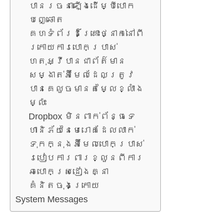
បានរចនាឡើងដើម្បីបោក
បញ្ឆោត
គេហទំព័រដ៏គ្រោះថ្នាក់នៅពី
ក្រោយការបោកប្រាស់
ហេតុអ្វីបានជាព័ត៌មាន
សម្ងាត់អ៊ីមែលដែលត្រូវ
បានគេលួចមានតម្លៃខ្លាំង
ម្ល៉េះ
Dropbox មិនពាក់ព័ន្ធទេ
ហានិភ័យនៃមេរោគដែលលាក់
ទុកក្នុងអ៊ីមែលបោកប្រាស់
របៀបការពារខ្លួនពីការ
ឆបោកស្រដៀងគ្នា
គំនិតចុងក្រោយ
System Messages