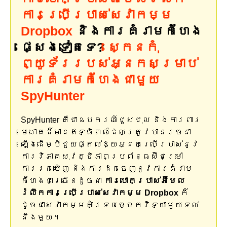
ការប្រើប្រាស់សេវាកម្ម
Dropbox
និងការគំរាមកំហែង
ផ្សេងទៀតទេ?
ស្កេនកុំ
ព្យូទ័ររបស់អ្នកសម្រាប់
ការគំរាមកំហែងជាមួយ
SpyHunter
SpyHunter គឺជាឧបករណ៍ជួសជុល និងការពារ
មេរោគដ៏មានឥទ្ធិពលដែលត្រូវបានរចនា
ឡើងដើម្បីជួយផ្តល់ឱ្យអ្នកប្រើប្រាស់នូវ
ការវិភាគសុវត្ថិភាពប្រព័ន្ធស៊ីជម្រៅ
ការរកឃើញ និងការដកចេញនូវការគំរាម
កំហែងជាច្រើនដូចជា
ការបោកប្រាស់អ៊ីមែល
រំលឹកការប្រើប្រាស់សេវាកម្ម Dropbox
ក៏
ដូចជាសេវាកម្មគាំទ្របច្ចេកវិទ្យាមួយទល់
នឹងមួយ។