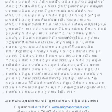
ស្វ័យប្រវត្តិ ការរំលឹកតាមអ៊ីមែលនឹងត្រូវបានផ្ញើទៅកាន់
អាសយដ្ឋានអ៊ីមែលដែលអ្នកបានផ្តល់ឱ្យនៅពេលអ្នកចុះឈ្មោះ
មុនកាលបរិច្ឆេទទូទាត់នីមួយៗ។ នៅពេលចាប់ផ្តើមការ
សាកល្បងរបស់អ្នក អ្នកនឹងទទួលបានលេខកូដធ្វើឱ្យ
សកម្មដែលត្រូវបានកំណត់ឱ្យប្រើប្រាស់សម្រាប់ការ
សាកល្បងតែមួយប៉ុណ្ណោះ និងសម្រាប់ឧបករណ៍តែមួយប៉ុណ្ណោះក្នុង
មួយគណនី។ ការជាវរបស់អ្នកនឹងបន្តដោយស្វ័យប្រវត្តិ
ក្នុងតម្លៃ និងសម្រាប់រយៈពេលជាវ ស្របតាមសម្ភារៈ
ផ្តល់ជូន និងលក្ខខណ្ឌទំព័រចុះឈ្មោះ/ទិញ (ដែលត្រូវបាន
បញ្ចូលនៅទីនេះដោយឯកសារយោង; តម្លៃអាចប្រែប្រួលតាម
ប្រទេស ឬការផ្សព្វផ្សាយក្នុងមួយព័ត៌មានលម្អិត
ទំព័រទិញ) ដោយផ្តល់ថាអ្នកជាអ្នកប្រើប្រាស់ជាវជាបន្ត
បន្ទាប់ និងមិនមានការរំខាន។ សម្រាប់អ្នកប្រើប្រាស់
ជាវបង់ប្រាក់ ប្រសិនបើអ្នកលុបចោល អ្នកនឹងបន្តចូល
ប្រើផលិតផលរបស់អ្នករហូតដល់ចុងបញ្ចប់នៃរយៈពេល
ជាវបង់ប្រាក់របស់អ្នក។ ប្រសិនបើអ្នកចង់ទទួលបាន
ប្រាក់សងវិញសម្រាប់រយៈពេលជាវបច្ចុប្បន្នរបស់អ្នក
អ្នកត្រូវតែលុបចោល ហើយដាក់ពាក្យស្នើសុំប្រាក់សងវិញ
ក្នុងរយៈពេល 30 ថ្ងៃគិតចាប់ពីការទិញថ្មីបំផុតរបស់អ្នក
ហើយអ្នកនឹងឈប់ទទួលបានមុខងារពេញលេញភ្លាមៗ នៅពេលដែល
ប្រាក់សងរបស់អ្នកត្រូវបានដំណើរការ។
អ្នកអាចលុបចោលការជាវ ឬការសាកល្បងដូចខាងក្រោម៖
ចូលទៅកាន់
គេហទំព័រ www.enigmasoftware.com
ហើយចុចប៊ូតុង
"ចូល"
នៅជ្រុងខាងស្តាំខាងលើ។