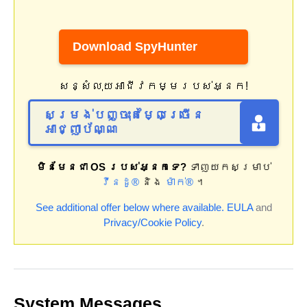
Download SpyHunter
សន្សំលុយអាជីវកម្មរបស់អ្នក!
សម្រង់បញ្ចុះតម្លៃច្រើន
អាជ្ញាប័ណ្ណ
មិនមែនជា OS របស់អ្នកទេ?
ទាញយកសម្រាប់
វីនដូ®
និង
ម៉ាក់®
។
See additional offer below where available.
EULA
and
Privacy/Cookie Policy
.
System Messages