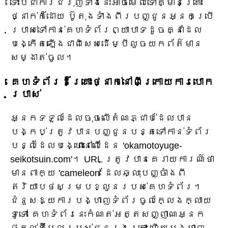
ទោះបីជាការជំរុញទាំងនេះអាចមើលទៅគ្មានគ្រោះ
ថ្នាក់ក៏ដោយ ប៊ូតុងទាំងពីរបញ្ជូនអ្នកប្រើ
ប្រាស់ទៅកាន់គេហទំព័រព្យាបាទដូចគ្នាដែល
បង្កើតឡើងជាពិសេសដើម្បីលួចយកព័ត៌មាន
សម្ងាត់ចូល។
គេហទំព័រដ៏គ្រោះថ្នាក់នៅពីក្រោយការបោក
ប្រាស់
អ្នកទទួលដែលចុចលើតំណភ្ជាប់ដែលបាន
បង្កប់ត្រូវបានបញ្ជូនបន្តទៅកាន់ទំព័រ
បន្លំដែលបង្ហោះនៅលើដែន 'okamotoyuge-
seikotsuin.com'។ URL ត្រូវបានគេរាយការណ៍ថា
មានពាក្យ 'cameleon' ដែលឆ្លុះបញ្ចាំងពី
ឥរិយាបថសម្របខ្លួនរបស់គេហទំព័រ។
ជំនួសឱ្យការបង្ហាញទំព័រចូលក្លែងក្លាយ
ទូទៅ គេហទំព័រនេះកំណត់អត្តសញ្ញាណអ្នក
ផ្តល់អ៊ីមែលរបស់ជនរងគ្រោះ ហើយបង្ហាញ