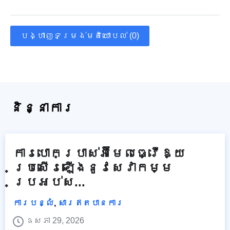
បង្ហាញទម្រង់មតិយោបល់ (0)
និន្នាការ
ការបោកប្រាស់អ៊ីមែលធ្វើឱ្យ
ប្រសើរឡើងនូវសេវាកម្ម
ប្រអប់ស...
ការបន្លំ
,
សារឥតបានការ
ឧសភា 29, 2026