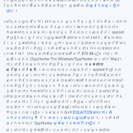
ពេញលេញសម្រាប់ការគិតថ្លៃនៅពេលណាក៏បានក្នុងរយៈពេល 30
ថ្ងៃគិតចាប់ពីថ្ងៃគិតថ្លៃទិញ។ សូមមើល
សំណួរដែលសួរញឹក
ញាប់
។
នៅចុងបញ្ចប់នៃការសាកល្បង អ្នកនឹងត្រូវបានគិតប្រាក់ជា
មុនភ្លាមៗតាមតម្លៃ និងសម្រាប់រយៈពេលជាវដូចដែលបាន
កំណត់នៅក្នុងសម្ភារៈផ្តល់ជូន និងលក្ខខណ្ឌទំព័រចុះឈ្មោះ/
ទិញ (ដែលត្រូវបានបញ្ចូលនៅទីនេះដោយឯកសារយោង; តម្លៃអាច
ប្រែប្រួលទៅតាមប្រទេស ឬការផ្សព្វផ្សាយក្នុងមួយព័ត៌មាន
លម្អិតទំព័រទិញ) ប្រសិនបើអ្នកមិនទាន់បានលុបចោលទាន់
ពេលវេលា។ ជាធម្មតាតម្លៃចាប់ផ្តើមពី
$79.98
រៀងរាល់ប្រាំ
មួយខែម្តង (SpyHunter Pro Windows/SpyHunter សម្រាប់ Mac)។
ការជាវដែលអ្នកបានទិញនឹងត្រូវបាន
បន្តដោយ
ស្វ័យប្រវត្តិ
ស្របតាមលក្ខខណ្ឌទំព័រចុះឈ្មោះ/ទិញ ដែល
ផ្តល់ជូនសម្រាប់ការបន្តដោយស្វ័យប្រវត្តិតាមថ្លៃជាវ
ស្តង់ដារដែលអាចអនុវត្តបាននៅពេលនោះ ដែលមានសុពលភាពនៅ
ពេលទិញដំបូងរបស់អ្នក និងសម្រាប់រយៈពេលជាវដូចគ្នា ឬ
ដូចដែលបានកំណត់នៅក្នុងទំព័រសម្ភារៈផ្សព្វផ្សាយ/ទិញ
ដោយផ្តល់ថាអ្នកជាអ្នកប្រើប្រាស់ជាវជាបន្តបន្ទាប់ និង
មិនមានការរំខាន។ សូមមើលទំព័រទិញសម្រាប់ព័ត៌មាន
លម្អិត។ ការសាកល្បងស្ថិតនៅក្រោមលក្ខខណ្ឌទាំងនេះ
កិច្ចព្រមព្រៀងរបស់អ្នកចំពោះ
EULA/TOS
គោលការណ៍
ឯកជនភាព/ខូគី
និង
លក្ខខណ្ឌបញ្ចុះតម្លៃ
។ ប្រសិនបើ
អ្នកចង់លុប SpyHunter
សូមស្វែងយល់ពីរបៀប
។
សម្រាប់ការទូទាត់លើការបន្តការជាវរបស់អ្នកដោយ