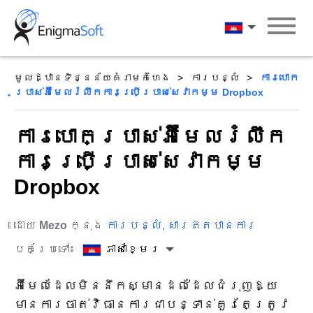
Skip
to
ភាសាខ្មែរ
content
មូលដ្ឋានទិន្នន័យគំរាមកំហែង
ការបន្លំ
ការបោក
ប្រាស់អ៊ីមែលរំលឹកការប្រើប្រាស់សេវាកម្ម Dropbox
ការបោកប្រាស់អ៊ីមែលរំលឹក
ការប្រើប្រាស់សេវាកម្ម
Dropbox
ដោយ
Mezo
ក្នុង
ការបន្លំ
,
សារឥតបានការ
បកប្រែទៅ៖
ភាសាខ្មែរ
អ៊ីមែលដែលមិននឹកស្មានដល់ដែលជំរុញឱ្យ
មានការចាត់វិធានការជាបន្ទាន់គួរតែត្រូវ