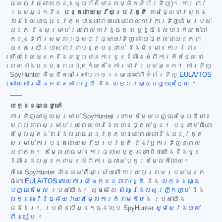
ផ្សព្វផ្សាយក្នុងមួយព័ត៌មានលម្អិតទំព័រទិញ)។ ការជាវ
របស់អ្នកនឹង
បន្តដោយស្វ័យប្រវត្តិ
តាមថ្លៃជាវស្តង់
ដារដែលអាចអនុវត្តបាននៅពេលនោះ នៅពេលជាវការទិញដើមរបស់
អ្នក និងសម្រាប់រយៈពេលជាវដូចគ្នា ឬដូចដែលបានកំណត់នៅ
ក្នុងទំព័រសម្ភារៈផ្សព្វផ្សាយ/ទិញ ដោយផ្តល់ថាអ្នកជា
អ្នកប្រើប្រាស់ជាវជាបន្តបន្ទាប់ និងមិនមានការរំខាន
ហើយដែលអ្នកនឹងទទួលបានការជូនដំណឹងអំពីការគិតថ្លៃនា
ពេលខាងមុខមុនពេលផុតកំណត់នៃការជាវរបស់អ្នក។ ការទិញ
SpyHunter គឺស្ថិតនៅក្រោមលក្ខខណ្ឌនៅលើទំព័រទិញ
EULA/TOS
គោលការណ៍ឯកជនភាព/ខូឃី
និង
លក្ខខណ្ឌបញ្ចុះតម្លៃ
។
------
លក្ខខណ្ឌទូទៅ
ការទិញណាមួយសម្រាប់ SpyHunter ក្រោមតម្លៃបញ្ចុះតម្លៃគឺមាន
សុពលភាពសម្រាប់រយៈពេលជាវដែលបានផ្តល់ជូន។ បន្ទាប់ពីនោះ
តម្លៃស្តង់ដារដែលអាចអនុវត្តបាននៅពេលនោះនឹងអនុវត្ត
សម្រាប់ការបន្តដោយស្វ័យប្រវត្តិ និង/ឬការទិញនាពេល
អនាគត។ តម្លៃអាចមានការផ្លាស់ប្តូរ ទោះបីជាយើងនឹងជូន
ដំណឹងដល់អ្នកជាមុនអំពីការផ្លាស់ប្តូរតម្លៃក៏ដោយ។
កំណែ SpyHunter ទាំងអស់គឺអាស្រ័យលើការយល់ព្រមរបស់អ្នក
ចំពោះ
EULA/TOS
គោលការណ៍ឯកជនភាព/ខូគី
និង
លក្ខខណ្ឌ
បញ្ចុះតម្លៃ
របស់យើង។ សូមមើល
សំណួរដែលសួរញឹកញាប់
និង
លក្ខណៈវិនិច្ឆ័យវាយតម្លៃការគំរាមកំហែង
របស់យើង
ផងដែរ។ ប្រសិនបើអ្នកចង់លុប SpyHunter
សូមស្វែងយល់
ពីរបៀប
។