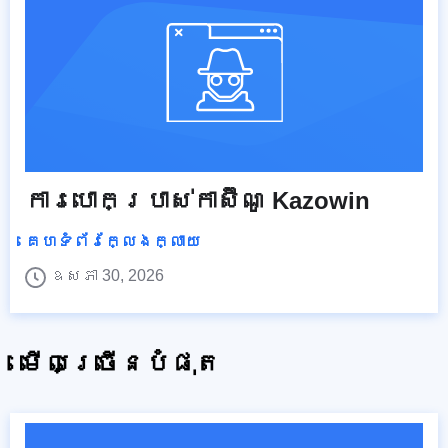
ការបោកប្រាស់កាស៊ីណូ Kazowin
គេហទំព័រក្លែងក្លាយ
ឧសភា 30, 2026
មើលច្រើនបំផុត