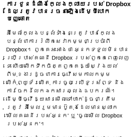
ការជូនដំណឹងក្លែងក្លាយរបស់ Dropbox
ដែលត្រូវបានរចនាឡើងដើម្បីបោក
បញ្ឆោត
អ៊ីមែលក្លែងបន្លំទាំងនេះត្រូវបានក្លែង
បន្លំជាការរំលឹកសេវាកម្មជាប្រចាំពី
Dropbox។ ពួកគេអះអាងថា អ្នកទទួលមិនបាន
ប្រើប្រាស់គណនី Dropbox របស់ពួកគេពេញលេញ
ទេ ហើយលើកទឹកចិត្តពួកគេឱ្យស្វែងយល់
ពីមុខងារដូចជាការធ្វើសមកាលកម្ម
លើកុំព្យូទ័រលើតុ ការចូលប្រើទូរស័ព្ទ និង
ការចែករំលែកឯកសារឆ្លងឧបករណ៍។
ដើម្បីធ្វើឱ្យសារមើលទៅហាក់ដូចជាត្រឹម
ត្រូវ អ៊ីមែលរួមមានប៊ូតុងដែលមានស្លាក
'មើលគណនីរបស់អ្នក' ឬ 'ចូលមើល Dropbox
របស់អ្នក'។