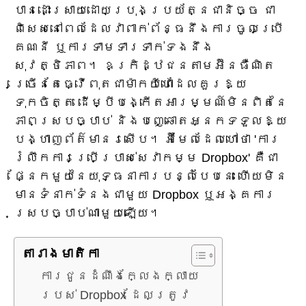
បានដោះស្រាយដោយប្រុងប្រយ័ត្នជានិច្ច ជា
ពិសេសនៅពេលដែលវាពាក់ព័ន្ធនឹងការចូលប្រើ
គណនី ឬការទាមទារទាក់ទងនឹង
សុវត្ថិភាព។ ឧក្រិដ្ឋជនតាមអ៊ីនធឺណិត
ច្រើនតែធ្វើពុតជាម៉ាកយីហោដែលគួរឱ្យ
ទុកចិត្ត ដើម្បីបង្កើតអារម្មណ៍មិនពិតនៃ
ភាពស្របច្បាប់ និងបញ្ឆោតអ្នកទទួលឱ្យ
បង្ហាញព័ត៌មានរសើប។ អ៊ីមែលដែលហៅថា 'ការ
រំលឹកការប្រើប្រាស់សេវាកម្ម Dropbox' គឺជា
ផ្នែកមួយនៃយុទ្ធនាការបន្លំបែបនេះ ហើយមិន
មានទំនាក់ទំនងជាមួយ Dropbox ឬអង្គការ
ស្របច្បាប់ណាមួយឡើយ។
តារាង​មាតិកា
ការជូនដំណឹងក្លែងក្លាយ
របស់ Dropbox ដែលត្រូវ