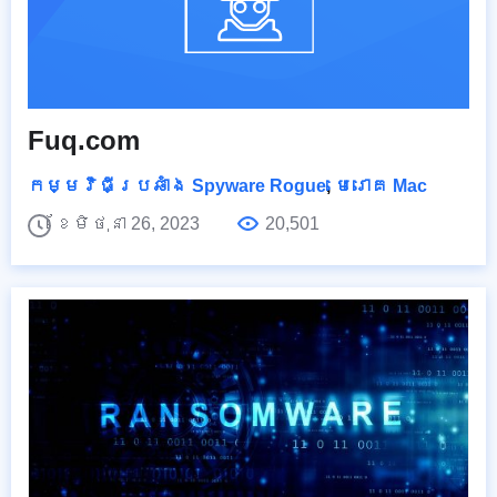
Fuq.com
កម្មវិធីប្រឆាំង Spyware Rogue
,
មេរោគ Mac
ខែមិថុនា 26, 2023
20,501