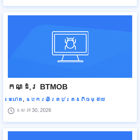
កណ្ដុរ BTMOB
មេរោគ
,
ឧបករណ៍គ្រប់គ្រងពីចម្ងាយ
ឧសភា 30, 2026