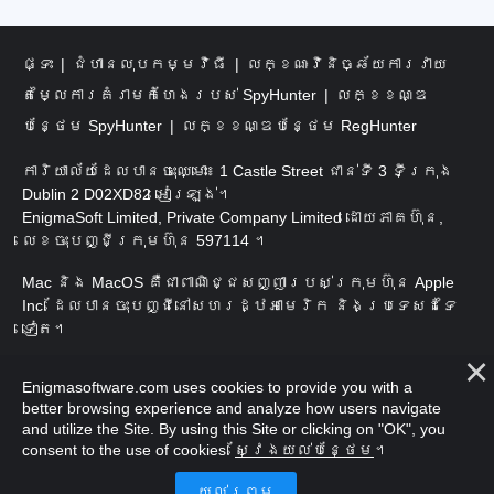
ផ្ទះ
ជំហានលុបកម្មវិធី
លក្ខណៈវិនិច្ឆ័យការវាយ
តម្លៃការគំរាមកំហែងរបស់ SpyHunter
លក្ខខណ្ឌ
បន្ថែម SpyHunter
លក្ខខណ្ឌបន្ថែម RegHunter
ការិយាល័យដែលបានចុះឈ្មោះ៖ 1 Castle Street ជាន់ទី 3 ទីក្រុង
Dublin 2 D02XD82 អៀរឡង់។
EnigmaSoft Limited, Private Company Limited ដោយភាគហ៊ុន,
លេខចុះបញ្ជីក្រុមហ៊ុន 597114 ។
Mac និង MacOS គឺជាពាណិជ្ជសញ្ញារបស់ក្រុមហ៊ុន Apple
Inc. ដែលបានចុះបញ្ជីនៅសហរដ្ឋអាមេរិក និងប្រទេសដទៃ
ទៀត។
រក្សាសិទ្ធិ 2016-
2026
។ EnigmaSoft Ltd. រក្សាសិទ្ធិ
Enigmasoftware.com uses cookies to provide you with a
គ្រប់យ៉ាង។
better browsing experience and analyze how users navigate
and utilize the Site. By using this Site or clicking on "OK", you
consent to the use of cookies.
ស្វែងយល់បន្ថែម
។