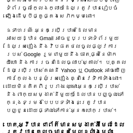
ទំព័រចូលក្លែងក្លាយដែលត្រូវបានរៀបចំ
ឡើងដើម្បីផ្គូផ្គងសេវាកម្មនោះ។
ឧទាហរណ៍ អ្នកប្រើប្រាស់ដែលមាន
អាសយដ្ឋាន Gmail អាចជួបប្រទះទំព័រមួយ
ដែលស្រដៀងនឹងវិបផតថលចូលផ្លូវការ
របស់ Google រួមជាមួយនឹងធាតុផ្សំនៃម៉ាក
យីហោ និងការរចនាដែលធ្លាប់ស្គាល់។ បុគ្គល
ដែលប្រើប្រាស់គណនី Yahoo ឬ Outlook អាចឃើញ
ការក្លែងបន្លំស្រដៀងគ្នានៃវេទិកាទាំងនោះ។
ដោយមិនគិតពីរូបរាង ឈ្មោះអ្នកប្រើប្រាស់
និងពាក្យសម្ងាត់នីមួយៗដែលបានបញ្ចូលទៅ
ក្នុងទម្រង់បែបបទទាំងនេះត្រូវបាន
បញ្ជូនដោយផ្ទាល់ទៅកាន់អ្នកបោកប្រាស់។
ហេតុអ្វីបានជាព័ត៌មានសម្ងាត់អ៊ីមែលដែល
ត្រូវបានគេលួចមានតម្លៃខ្លាំងម្ល៉េះ