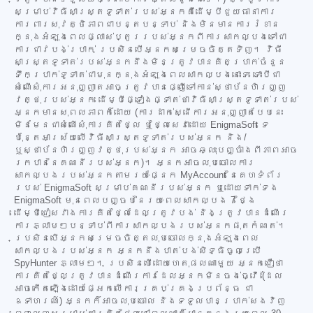
សម្រាប់វិធីសាស្ត្រទូទាត់របស់អ្នកគឺដើម្បីជួយធានាការ
ការពារសុវត្ថិភាពជាបន្តបន្ទាប់ និងមិនមានការរំខាន
ក្នុងអំឡុងពេលផ្លាស់ប្តូររបស់អ្នកពីការសាកល្បងទៅជា
ការជាវបង់ប្រាក់ ប្រសិនបើអ្នកសម្រេចចិត្តទិញ។ វិធី
សាស្ត្រទូទាត់របស់អ្នកនឹងមិនត្រូវបានគិតប្រាក់ចំនួន
ទឹកប្រាក់ទូទាត់ជាមុនក្នុងអំឡុងពេលសាកល្បងនោះទេ ទោះបីជា
សំណើសុំការអនុញ្ញាតអាចត្រូវបានផ្ញើទៅកាន់ស្ថាប័នហិរញ្ញ
វត្ថុរបស់អ្នក ដើម្បីផ្ទៀងផ្ទាត់ថាវិធីសាស្ត្រទូទាត់របស់
អ្នកមានសុពលភាពក៏ដោយ (ការដាក់ស្នើការអនុញ្ញាតបែបនេះ
មិនមែនជាសំណើសុំការគិតថ្លៃ ឬថ្លៃសេវាដោយ EnigmaSoft ទេ
ប៉ុន្តែអាស្រ័យលើវិធីសាស្ត្រទូទាត់របស់អ្នក និង/
ឬស្ថាប័នហិរញ្ញវត្ថុរបស់អ្នក អាចឆ្លុះបញ្ចាំងពីភាពអាច
រកបាននៃគណនីរបស់អ្នក)។ អ្នកអាចលុបចោលការ
សាកល្បងរបស់អ្នកតាមរយៈផ្នែក MyAccount នៃគេហទំព័រ
របស់ EnigmaSoft សម្រាប់គណនីរបស់អ្នក ឬដោយទាក់ទង
EnigmaSoft មុនពេលបញ្ចប់នៃរយៈពេលសាកល្បង 7 ថ្ងៃ
ដើម្បីជៀសវាងការគិតថ្លៃដែលត្រូវបង់ និងត្រូវបានដំណើរ
ការភ្លាមៗបន្ទាប់ពីការសាកល្បងរបស់អ្នកផុតកំណត់។
ប្រសិនបើអ្នកសម្រេចចិត្តលុបចោលក្នុងអំឡុងពេល
សាកល្បងរបស់អ្នក អ្នកនឹងបាត់បង់សិទ្ធិចូលប្រើ
SpyHunter ភ្លាមៗ។ ប្រសិនបើដោយហេតុផលណាមួយ អ្នកជឿថា
ការគិតថ្លៃត្រូវបានដំណើរការដែលអ្នកមិនចង់ធ្វើ (ដែល
អាចកើតឡើងដោយផ្អែកលើការគ្រប់គ្រងប្រព័ន្ធ ជា
ឧទាហរណ៍) អ្នកក៏អាចលុបចោល និងទទួលបានប្រាក់សងវិញ