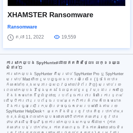
XHAMSTER Ransomware
Ransomware
តុលា 11, 2022
19,559
ការសាកល្បង SpyHunter ដោយឥតគិតថ្លៃ៖ លក្ខខណ្ឌ
សំខាន់ៗ
ការសាកល្បង SpyHunter គឺសម្រាប់ SpyHunter Pro ឬ SpyHunter
សម្រាប់ Mac ហើយរួមបញ្ចូលឧបករណ៍ច្រើន (ដូចដែលបាន
កំណត់នៅក្នុងសម្ភារៈផ្សព្វផ្សាយ/ទំព័រទិញ) សម្រាប់រយៈ
ពេលសាកល្បង 7 ថ្ងៃម្តង ដែលផ្តល់ជូននូវមុខងាររកឃើញ
និងដកមេរោគដ៏ទូលំទូលាយ ប្រព័ន្ធការពារដំណើរការខ្ពស់
ដើម្បីការពារប្រព័ន្ធរបស់អ្នកពីការគំរាមកំហែងមេរោគ
និងការចូលប្រើក្រុមគាំទ្របច្ចេកទេសរបស់យើងតាមរយៈ
SpyHunter HelpDesk។ អ្នកនឹងមិនត្រូវបានគិតប្រាក់ជាមុន
ក្នុងអំឡុងពេលសាកល្បងនោះទេ ទោះបីជាកាតឥណទានត្រូវបាន
ទាមទារដើម្បីធ្វើឱ្យការសាកល្បងសកម្មក៏ដោយ។ (កាត
ឥណទានបង់ប្រាក់ជាមុន កាតឥណពន្ធ និងកាតអំណោយអាចមិន
ត្រូវបានទទួលយកក្រោមការផ្តល់ជូននេះទេ។) តម្រូវការ