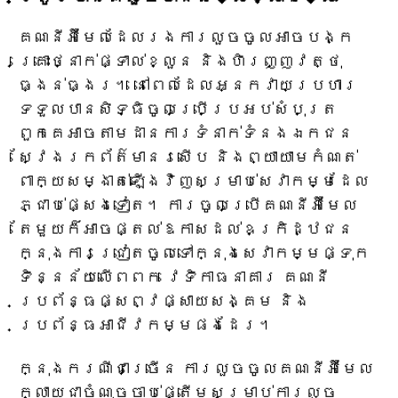
គណនីអ៊ីមែលដែលរងការលួចចូលអាចបង្ក
គ្រោះថ្នាក់ផ្ទាល់ខ្លួន និងហិរញ្ញវត្ថុ
ធ្ងន់ធ្ងរ។ នៅពេលដែលអ្នកវាយប្រហារ
ទទួលបានសិទ្ធិចូលប្រើប្រអប់សំបុត្រ
ពួកគេអាចតាមដានការទំនាក់ទំនងឯកជន
ស្វែងរកព័ត៌មានរសើប និងព្យាយាមកំណត់
ពាក្យសម្ងាត់ឡើងវិញសម្រាប់សេវាកម្មដែល
ភ្ជាប់ផ្សេងទៀត។ ការចូលប្រើគណនីអ៊ីមែល
តែមួយក៏អាចផ្តល់ឱកាសដល់ឧក្រិដ្ឋជន
ក្នុងការជ្រៀតចូលទៅក្នុងសេវាកម្មផ្ទុក
ទិន្នន័យលើពពក វេទិកាធនាគារ គណនី
ប្រព័ន្ធផ្សព្វផ្សាយសង្គម និង
ប្រព័ន្ធអាជីវកម្មផងដែរ។
ក្នុងករណីជាច្រើន ការលួចចូលគណនីអ៊ីមែល
ក្លាយជាចំណុចចាប់ផ្តើមសម្រាប់ការលួច