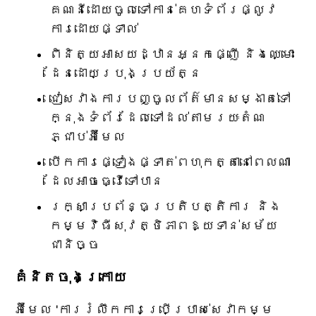
គណនីដោយចូលទៅកាន់គេហទំព័រផ្លូវ
ការដោយផ្ទាល់
ពិនិត្យអាសយដ្ឋានអ្នកផ្ញើ និងឈ្មោះ
ដែនដោយប្រុងប្រយ័ត្ន
ជៀសវាងការបញ្ចូលព័ត៌មានសម្ងាត់ទៅ
ក្នុងទំព័រដែលទៅដល់តាមរយៈតំណ
ភ្ជាប់អ៊ីមែល
បើកការផ្ទៀងផ្ទាត់ពហុកត្តានៅពេលណា
ដែលអាចធ្វើទៅបាន
រក្សាប្រព័ន្ធប្រតិបត្តិការ និង
កម្មវិធីសុវត្ថិភាពឱ្យទាន់សម័យ
ជានិច្ច
គំនិតចុងក្រោយ
អ៊ីមែល 'ការរំលឹកការប្រើប្រាស់សេវាកម្ម