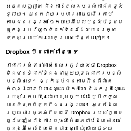
អត្តសញ្ញាណ និងការក្លែងបន្លំកាន់តែទូលំ
ទូលាយ។ អ្នកវាយប្រហារអាចធ្វើត្រាប់
តាមជនរងគ្រោះ ចែកចាយអ៊ីមែលបន្លំបន្ថែម
ឬកេងប្រវ័ញ្ចទំនាក់ទំនងដែលបានរក្សា
ទុកសម្រាប់ការបោកប្រាស់បន្ថែមទៀត។
Dropbox មិនពាក់ព័ន្ធទេ
វាជាការសំខាន់ណាស់ដែលត្រូវយល់ថា Dropbox
មិនមានទំនាក់ទំនងជាមួយយុទ្ធនាការបន្លំ
បន្លំនេះទេ។ ឧក្រិដ្ឋជនតាមអ៊ីនធឺណិត
កំពុងរំលោភបំពានឈ្មោះ ម៉ាកយីហោ និងកេរ្តិ៍ឈ្មោះ
របស់ក្រុមហ៊ុនដោយខុសច្បាប់ ដើម្បីទទួល
បានទំនុកចិត្តពីជនរងគ្រោះ។ អ្នកដែល
ព្រួយបារម្ភអំពីគណនី Dropbox របស់ពួកគេ
គួរតែជៀសវាងការចុចលើតំណភ្ជាប់ដែលមាននៅ
ក្នុងអ៊ីមែលដែលមិនបានស្នើសុំ ហើយផ្ទុយ