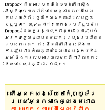
Dropbox' គឺជាសារបន្លំដែលបង្កើតឡើង
ដើម្បីលួចយកព័ត៌មានសម្ងាត់ចូលអ៊ីមែល
តាមរយៈទំព័រចូលក្លែងក្លាយដែលបញ្ចុះ
បញ្ចូល។ យុទ្ធនាការនេះកេងប្រវ័ញ្ចម៉ាក
Dropbox ដែលគួរឱ្យទុកចិត្តដើម្បីរៀបចំ
អ្នកទទួលឱ្យបន្ថយការប្រុងប្រយ័ត្ន
របស់ពួកគេ។ ការមិនអើពើអ៊ីមែលទាំងនេះ
ការជៀសវាងតំណភ្ជាប់ដែលបានបង្កប់ទាំង
អស់ និងការលុបសារភ្លាមៗគឺជាវិធានការ
ដែលមានសុវត្ថិភាពបំផុត។
តើអ្នកសង្ស័យថាកុំព្យូទ័រ
របស់អ្នកអាចឆ្លងមេរោគ
ការបោកប្រាស់អ៊ីមែលរំលឹក