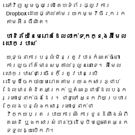
ទៅវិញ សូមចូលប្រើគេហទំព័រផ្លូវការ
Dropbox ដោយផ្ទាល់តាមរយៈកម្មវិធីរុករក
តាមអ៊ីនធឺណិត។
ហានិភ័យនៃមេរោគដែលលាក់ទុកក្នុងអ៊ីមែល
បោកប្រាស់
យុទ្ធនាការបន្លំមិនត្រូវបានកំណត់ចំពោះ
ការលួចព័ត៌មានសម្គាល់ខ្លួននោះទេ។ អ៊ីមែល
បោកប្រាស់ជាច្រើនក៏ត្រូវបានប្រើ
ដើម្បីចែកចាយមេរោគតាមរយៈឯកសារភ្ជាប់
ដែលមានគំនិតអាក្រក់ ឬតំណភ្ជាប់ដែលបង្ក
គ្រោះថ្នាក់ផងដែរ។ ជាទូទៅ អ្នកវាយប្រហារ
ក្លែងបន្លំឯកសារគ្រោះថ្នាក់ជា
វិក្កយបត្រ របាយការណ៍ ការជូនដំណឹងអំពី
គណនី ឬឯកសារសំខាន់ៗ ដើម្បីបញ្ឆោតអ្នក
ទទួលឱ្យបើកវា។