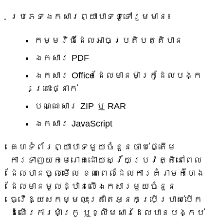
ប្រភេទឯកសារព្យាបាទទូទៅរួមមាន៖
កម្មវិធីដែលអាចប្រតិបត្តិបាន
ឯកសារ PDF
ឯកសារ Office ដែលមានម៉ាក្រូដែលបង្ក
គ្រោះថ្នាក់
បណ្ណសារ ZIP ឬ RAR
ឯកសារ JavaScript
គេហទំព័រព្យាបាទមួយចំនួនចាប់ផ្តើម
ការទាញយកមេរោគដោយស្វ័យប្រវត្តិនៅពេល
ដែលបានចូលមើល ខណៈពេលដែលការគំរាមកំហែង
ដែលមានមូលដ្ឋានលើឯកសារមួយចំនួន
ធ្វើឱ្យសកម្មលុះត្រាតែអ្នកប្រើប្រាស់បើក
ដំណើរការម៉ាក្រូ ឬខ្លឹមសារដែលបានបង្កប់