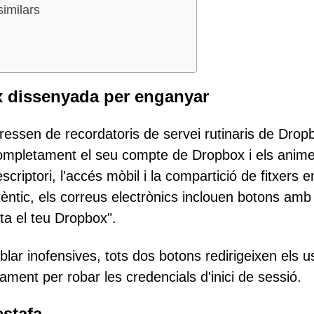
similars
x dissenyada per enganyar
fressen de recordatoris de servei rutinaris de Drop
 completament el seu compte de Dropbox i els anim
criptori, l'accés mòbil i la compartició de fitxers e
tèntic, els correus electrònics inclouen botons amb
ita el teu Dropbox".
lar inofensives, tots dos botons redirigeixen els u
ament per robar les credencials d'inici de sessió.
estafa