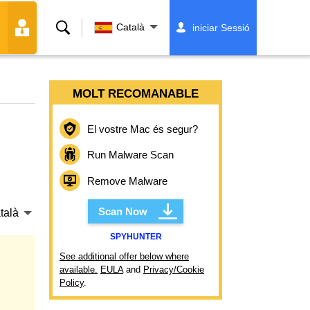
Cerca
Català
iniciar Sessió
MOLT RECOMANABLE
El vostre Mac és segur?
Run Malware Scan
Remove Malware
Scan Now
talà
SPYHUNTER
See additional offer below where
available.
EULA
and
Privacy/Cookie
Policy
.