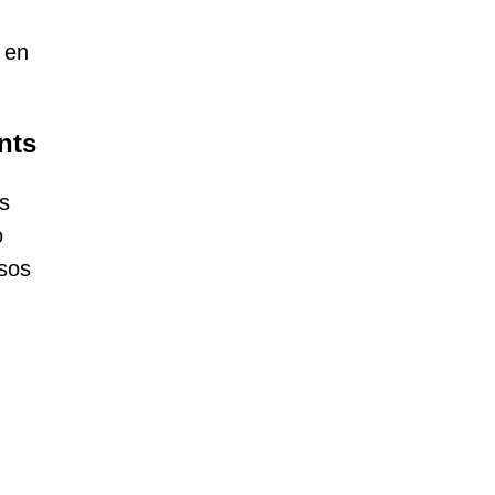
, en
nts
cs
o
isos