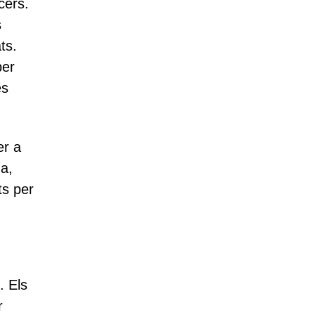
cers.
s
ts.
per
es
er a
ma,
ts per
. Els
r