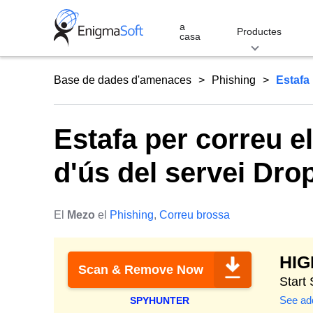
Skip
to
a
Productes
casa
content
Base de dades d'amenaces
Phishing
Estafa 
Estafa per correu e
d'ús del servei Dro
El
Mezo
el
Phishing
,
Correu brossa
HI
Scan & Remove Now
Start
See add
SPYHUNTER