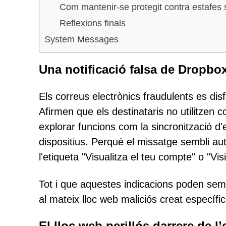
Com mantenir-se protegit contra estafes 
Reflexions finals
System Messages
Una notificació falsa de Dropbo
Els correus electrònics fraudulents es dis
Afirmen que els destinataris no utilitzen
explorar funcions com la sincronització d'es
dispositius. Perquè el missatge sembli au
l'etiqueta "Visualitza el teu compte" o "Vis
Tot i que aquestes indicacions poden semb
al mateix lloc web maliciós creat específic
El lloc web perillós darrere de l’