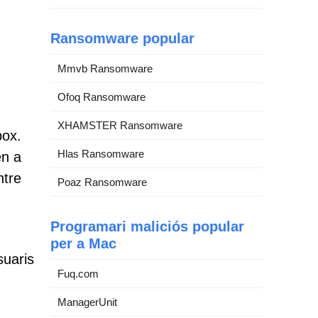
Ransomware popular
Mmvb Ransomware
Ofoq Ransomware
XHAMSTER Ransomware
box.
Hlas Ransomware
en a
ntre
Poaz Ransomware
Programari maliciós popular
per a Mac
suaris
Fuq.com
ManagerUnit