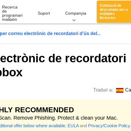
Cotització de
Recerca
descompte per a
de
Suport
Companyia
múltiples
programari
llicències
maliciós
per correu electrònic de recordatori d'ús del...
lectrònic de recordatori
pbox
Traduir a:
Ca
GHLY RECOMMENDED
 Scan. Remove Phishing. Protect & clean your Mac.
itional offer below where available.
EULA
and
Privacy/Cookie Policy
.