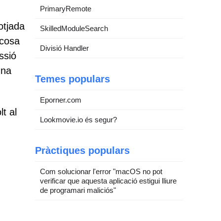
PrimaryRemote
otjada
SkilledModuleSearch
 cosa
Divisió Handler
ssió
una
Temes populars
Eporner.com
t al
Lookmovie.io és segur?
Pràctiques populars
Com solucionar l'error "macOS no pot
verificar que aquesta aplicació estigui lliure
de programari maliciós"