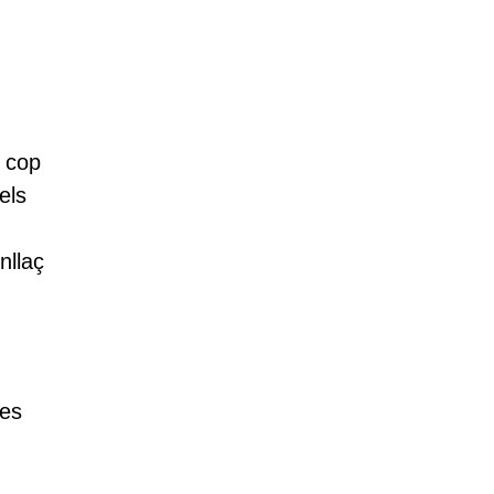
n cop
els
nllaç
ues