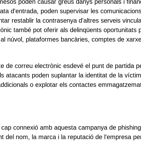
mesos poden causar greus danys personals i finan
ata d'entrada, poden supervisar les comunicacion
tar restablir la contrasenya d'altres serveis vincula
ònic també pot oferir als delinqüents oportunitats 
 al núvol, plataformes bancàries, comptes de xarx
 de correu electrònic esdevé el punt de partida p
Els atacants poden suplantar la identitat de la vícti
g addicionals o explotar els contactes emmagatzema
é cap connexió amb aquesta campanya de phishing
nt del nom, la marca i la reputació de l'empresa pe