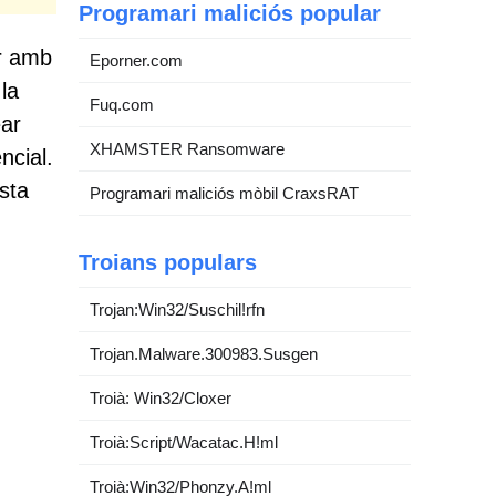
Programari maliciós popular
ar amb
Eporner.com
la
Fuq.com
ear
XHAMSTER Ransomware
ncial.
sta
Programari maliciós mòbil CraxsRAT
Troians populars
Trojan:Win32/Suschil!rfn
Trojan.Malware.300983.Susgen
Troià: Win32/Cloxer
Troià:Script/Wacatac.H!ml
Troià:Win32/Phonzy.A!ml