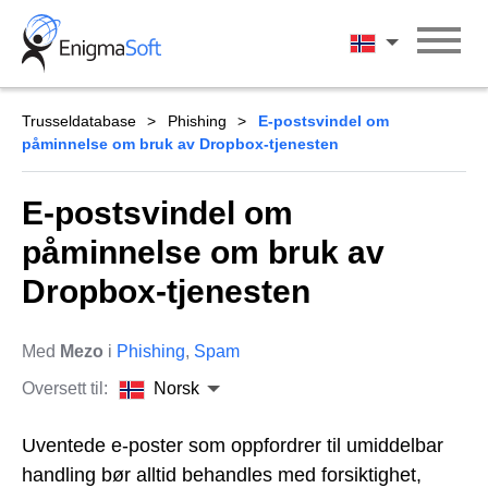
Skip
to
Norsk
content
Trusseldatabase
Phishing
E-postsvindel om
påminnelse om bruk av Dropbox-tjenesten
E-postsvindel om
påminnelse om bruk av
Dropbox-tjenesten
Med
Mezo
i
Phishing
,
Spam
Oversett til:
Norsk
Uventede e-poster som oppfordrer til umiddelbar
handling bør alltid behandles med forsiktighet,