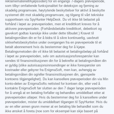
reklamemateriell/kjøpssiden) for en engangs 7-dagers prøveperiode,
som tilbyr omfattende funksjonalitet for deteksjon og fjerning av
skadelig programvare, høytytende beskyttelser for aktivt å beskytte
systemet ditt mot skadelig programvare, og tilgang til vårt tekniske
supportteam via SpyHunter HelpDesk. Du vil ikke bli belastet på
forhånd i løpet av prøveperioden, men et kredittkort kreves for å
aktivere prøveperioden. (Forhåndsbetalte kredittkort, debetkort og
gavekort godtas kanskje ikke under dette tilbudet.) Kravet til
betalingsmåten din er for å bidra til å sikre kontinuerlig, uavbrutt
sikkerhetsbeskyttelse under overgangen fra en prøveperiode til et
betalt abonnement hvis du bestemmer deg for å kjøpe.
Betalingsmetoden din vil ikke bli belastet et betalingsbeløp på forhånd
i løpet av prøveperioden, selv om autorisasjonsforespørsler kan
sendes til finansinstitusjonen din for å bekrefte at betalingsmåten din
er gyldig (slike autorisasjonsinnsendinger er ikke forespørsler om
kostnader eller gebyrer fra EnigmaSoft, men kan, avhengig av
betalingsmåten din og/eller finansinstitusjonen din, gjenspeile
kontoens tilgjengelighet). Du kan kansellere prøveperioden din via Min
konto-delen av EnigmaSofts nettsted for kontoen din, eller ved å
kontakte EnigmaSoft før slutten av den 7 dager lange prøveperioden
for å unngå at en betaling forfaller og behandles umiddelbart etter at
prøveperioden utløper. Hvis du bestemmer deg for å kansellere under
prøveperioden, mister du umiddelbart tilgangen til SpyHunter. Hvis du
av en eller annen grunn mener at en betaling ble behandlet som du
ikke ønsket å foreta (noe som for eksempel kan skje basert på