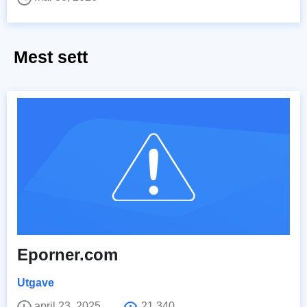
Mest sett
Eporner.com
Utgave
april 23, 2025
21,340