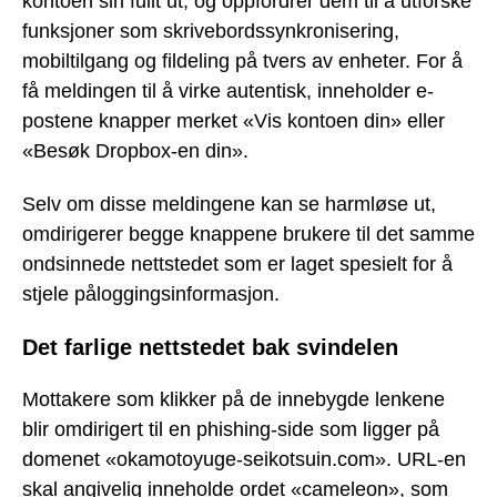
kontoen sin fullt ut, og oppfordrer dem til å utforske
funksjoner som skrivebordssynkronisering,
mobiltilgang og fildeling på tvers av enheter. For å
få meldingen til å virke autentisk, inneholder e-
postene knapper merket «Vis kontoen din» eller
«Besøk Dropbox-en din».
Selv om disse meldingene kan se harmløse ut,
omdirigerer begge knappene brukere til det samme
ondsinnede nettstedet som er laget spesielt for å
stjele påloggingsinformasjon.
Det farlige nettstedet bak svindelen
Mottakere som klikker på de innebygde lenkene
blir omdirigert til en phishing-side som ligger på
domenet «okamotoyuge-seikotsuin.com». URL-en
skal angivelig inneholde ordet «cameleon», som