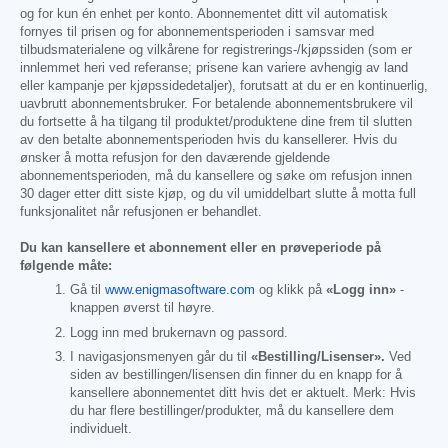
og for kun én enhet per konto. Abonnementet ditt vil automatisk
fornyes til prisen og for abonnementsperioden i samsvar med
tilbudsmaterialene og vilkårene for registrerings-/kjøpssiden (som er
innlemmet heri ved referanse; prisene kan variere avhengig av land
eller kampanje per kjøpssidedetaljer), forutsatt at du er en kontinuerlig,
uavbrutt abonnementsbruker. For betalende abonnementsbrukere vil
du fortsette å ha tilgang til produktet/produktene dine frem til slutten
av den betalte abonnementsperioden hvis du kansellerer. Hvis du
ønsker å motta refusjon for den daværende gjeldende
abonnementsperioden, må du kansellere og søke om refusjon innen
30 dager etter ditt siste kjøp, og du vil umiddelbart slutte å motta full
funksjonalitet når refusjonen er behandlet.
Du kan kansellere et abonnement eller en prøveperiode på
følgende måte:
Gå til
www.enigmasoftware.com
og klikk på
«Logg inn»
-
knappen øverst til høyre.
Logg inn med brukernavn og passord.
I navigasjonsmenyen går du til
«Bestilling/Lisenser».
Ved
siden av bestillingen/lisensen din finner du en knapp for å
kansellere abonnementet ditt hvis det er aktuelt. Merk: Hvis
du har flere bestillinger/produkter, må du kansellere dem
individuelt.