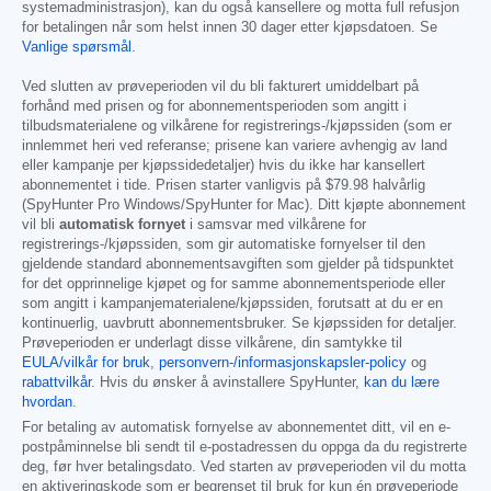
systemadministrasjon), kan du også kansellere og motta full refusjon
for betalingen når som helst innen 30 dager etter kjøpsdatoen. Se
Vanlige spørsmål
.
Ved slutten av prøveperioden vil du bli fakturert umiddelbart på
forhånd med prisen og for abonnementsperioden som angitt i
tilbudsmaterialene og vilkårene for registrerings-/kjøpssiden (som er
innlemmet heri ved referanse; prisene kan variere avhengig av land
eller kampanje per kjøpssidedetaljer) hvis du ikke har kansellert
abonnementet i tide. Prisen starter vanligvis på
$79.98
halvårlig
(SpyHunter Pro Windows/SpyHunter for Mac). Ditt kjøpte abonnement
vil bli
automatisk fornyet
i samsvar med vilkårene for
registrerings-/kjøpssiden, som gir automatiske fornyelser til den
gjeldende standard abonnementsavgiften som gjelder på tidspunktet
for det opprinnelige kjøpet og for samme abonnementsperiode eller
som angitt i kampanjematerialene/kjøpssiden, forutsatt at du er en
kontinuerlig, uavbrutt abonnementsbruker. Se kjøpssiden for detaljer.
Prøveperioden er underlagt disse vilkårene, din samtykke til
EULA/vilkår for bruk
,
personvern-/informasjonskapsler-policy
og
rabattvilkår
. Hvis du ønsker å avinstallere SpyHunter,
kan du lære
hvordan
.
For betaling av automatisk fornyelse av abonnementet ditt, vil en e-
postpåminnelse bli sendt til e-postadressen du oppga da du registrerte
deg, før hver betalingsdato. Ved starten av prøveperioden vil du motta
en aktiveringskode som er begrenset til bruk for kun én prøveperiode