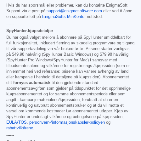
Hvis du har spørsmål eller problemer, kan du kontakte EnigmaSoft
Support via e-post på
support@enigmasoftware.com
eller ved å åpne
en supportbillett på
EnigmaSofts MinKonto
-nettsted.
------
SpyHunter-kjøpsdetaljer
Du har også valget mellom å abonnere på SpyHunter umiddelbart for
full funksjonalitet, inkludert fjerning av skadelig programvare og tilgang
til vår supportavdeling via vår brukerstøtte. Prisene starter vanligvis
på
$49.98
halvårlig (SpyHunter Basic Windows) og
$79.98
halvårlig
(SpyHunter Pro Windows/SpyHunter for Mac) i samsvar med
tilbudsmaterialene og vilkårene for registrerings-/kjøpssiden (som er
innlemmet heri ved referanse; prisene kan variere avhengig av land
eller kampanje i henhold til detaljene på kjøpssiden). Abonnementet
ditt
fornyes automatisk
til den gjeldende standard
abonnementsavgiften som gjelder på tidspunktet for det opprinnelige
kjøpsabonnementet og for samme abonnementsperiode eller som
angitt i kampanjematerialene/kjøpssiden, forutsatt at du er en
kontinuerlig og uavbrutt abonnementsbruker og at du vil motta et
varsel om kommende kostnader før abonnementet utløper. Kjøp av
SpyHunter er underlagt vilkårene og betingelsene på kjøpssiden,
EULA/TOS
,
personvern-/informasjonskapsler-policyen
og
rabattvilkårene
.
------