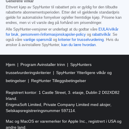
Generelle vilkår
Ethvert kjøp av SpyHunter til rabattert pris er gyldig for den tilbudte
rabatterte abonnementsperioden. Etter det vil gjeldende standardpris
gjelde for automatiske fornyelser og/eller fremtidige kjøp. Prisene kan
endres, men vi vil varsle deg på forhånd om prisendringer.
Alle SpyHunter-versjoner er underlagt at du godtar våre
EULA/vilkår
for bruk
,
personvern-/informasjonskapsler-policy
og
rabattvilkår
. Se
også våre
vanlige spørsmål
og
kriterier for trusselvurdering
. Hvis du
ønsker å avinstallere SpyHunter,
kan du lære hvordan
.
Hjem
Program Avinstaller trinn
SpyHunters
trusselvurderingskriterier
SpyHunter Ytterligere vilkår og
betingelser
RegHunter Tilleggsbetingelser
Registrert kontor: 1 Castle Street, 3. etasje, Dublin 2 D02XD82
Irland.
EnigmaSoft Limited, Private Company Limited med aksjer,
Selskapsregistreringsnummer 597114.
Mac og MacOS er varemerker for Apple Inc., registrert i USA og
andre land.