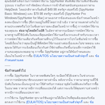
คุณยังมีตัวเลือกในการสมัครใช้งาน SpyHunter ทันทีเพื่อใช้งานฟังก์ชันเต็ม
รูปแบบ รวมถึงการกำจัดมัลแวร์และการเข้าถึงฝ่ายสนับสนุนของเราผ่าน
HelpDesk โดยปกติราคาเริ่มต้นที่
$49.98
สหรัฐฯ ต่อครึ่งปี (SpyHunter
Basic Windows) และ
$79.98
สหรัฐฯ ต่อครึ่งปี (SpyHunter Pro
Windows/SpyHunter for Mac) ตามเอกสารข้อเสนอและข้อกำหนดในหน้า
ลงทะเบียน/การซื้อ (ซึ่งรวมอยู่ในที่นี้โดยการอ้างอิง ราคาอาจแตกต่างกันไป
ตามประเทศหรือโปรโมชั่นตามรายละเอียดในหน้าการซื้อ) การสมัครใช้งาน
ของคุณจะ
ต่ออายุโดยอัตโนมัติ
ในอัตราค่าธรรมเนียมการสมัครใช้งาน
มาตรฐานที่ใช้บังคับในขณะที่คุณสมัครใช้งานครั้งแรกและสำหรับระยะเวลา
การสมัครใช้งานเดียวกันหรือตามที่ระบุไว้ในเอกสารโปรโมชั่น/หน้าการซื้อ
โดยมีเงื่อนไขว่าคุณเป็นผู้ใช้ที่สมัครใช้งานอย่างต่อเนื่องและไม่ขาดตอน และ
คุณจะได้รับการแจ้งเตือนเกี่ยวกับค่าใช้จ่ายที่จะเกิดขึ้นก่อนที่การสมัครใช้
งานของคุณจะหมดอายุ การซื้อ SpyHunter อยู่ภายใต้ข้อกำหนดและ
เงื่อนไขในหน้าการซื้อ
EULA/TOS
นโยบายความเป็นส่วนตัว/คุกกี้
และ
ข้อ
กำหนดส่วนลด
------
ข้อกำหนดทั่วไป
การซื้อ SpyHunter ในราคาลดพิเศษใดๆ จะมีผลใช้ได้เฉพาะในช่วงระยะ
เวลาการสมัครสมาชิกแบบลดราคาเท่านั้น หลังจากนั้น ราคามาตรฐานที่ใช้
บังคับในขณะนั้นจะถูกนำมาใช้สำหรับการต่ออายุอัตโนมัติและ/หรือการซื้อ
ในอนาคต ราคาอาจมีการเปลี่ยนแปลงได้ แต่เราจะแจ้งให้คุณทราบล่วงหน้า
หากมีการเปลี่ยนแปลงราคา
การใช้งาน SpyHunter ทุกเวอร์ชันอยู่ภายใต้เงื่อนไขที่คุณต้องยอมรับข้อ
ตกลงการใช้งาน
(EULA/TOS)
นโยบายความเป็นส่วนตัว/คุกกี้
และ
ข้อ