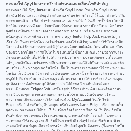
ทดลองใช้ SpyHunter ฟรี: ข้อกำหนดและเงื่อนไขที่สำคัญ
การทดลองใช้ SpyHunter นั้นสำหรับ SpyHunter Pro หรือ SpyHunter
สำหรับ Mac และรวมถึงอุปกรณ์หลายเครื่อง (ตามที่ระบุไว้ในเอกสารส่งเสริม
การขาย/หน้าการซื้อ) สำหรับระยะเวลาทดลองใช้ 7 วันเพียงครั้งเดียว โดยมี
ฟังก์ชันการตรวจจับและกำจัดมัลแวร์ที่ครอบคลุม ระบบป้องกันประสิทธิภาพ
สูงเพื่อปกป้องระบบของคุณจากภัยคุกคามจากมัลแวร์ และการเข้าถึงทีม
สนับสนุนด้านเทคนิคของเราผ่านทาง SpyHunter HelpDesk คุณจะไม่ถูก
เรียกเก็บเงินล่วงหน้าในระหว่างช่วงทดลองใช้ แม้ว่าคุณจะต้องใช้บัตรเครดิต
ในการเปิดใช้งานการทดลองใช้ (บัตรเครดิตแบบเติมเงิน บัตรเดบิต และบัตร
ของขวัญอาจไม่สามารถใช้ได้ในข้อเสนอนี้) ข้อกำหนดเกี่ยวกับวิธีการชำระ
เงินของคุณมีขึ้นเพื่อให้มั่นใจได้ว่าการป้องกันความปลอดภัยจะต่อเนื่องและ
ไม่หยุดชะงักในระหว่างการเปลี่ยนจากการทดลองใช้ไปเป็นการสมัครสมาชิก
แบบชำระเงิน หากคุณตัดสินใจที่จะซื้อ ในระหว่างช่วงทดลองใช้งาน ระบบจะ
ไม่เรียกเก็บเงินจากวิธีการชำระเงินของคุณล่วงหน้า แม้ว่าอาจมีการส่งคำขอ
อนุมัติไปยังสถาบันการเงินของคุณเพื่อตรวจสอบว่าวิธีการชำระเงินของคุณ
ถูกต้อง (การส่งคำขออนุมัติดังกล่าวไม่ใช่คำขอเรียกเก็บเงินหรือค่า
ธรรมเนียมจาก EnigmaSoft แต่ขึ้นอยู่กับวิธีการชำระเงินและ/หรือสถาบัน
การเงินของคุณ อาจส่งผลต่อความพร้อมใช้งานของบัญชีของคุณ) คุณ
สามารถยกเลิกช่วงทดลองใช้งานผ่านส่วน MyAccount ในเว็บไซต์
EnigmaSoft สำหรับบัญชีของคุณ หรือโดยการติดต่อ EnigmaSoft ก่อนสิ้น
สุดระยะเวลาทดลองใช้งาน 7 วัน เพื่อหลีกเลี่ยงการเรียกเก็บเงินที่จะเกิดขึ้น
ทันทีหลังจากช่วงทดลองใช้งานหมดอายุ หากคุณตัดสินใจยกเลิกในระหว่าง
ช่วงทดลองใช้งาน คุณจะเสียสิทธิ์ในการเข้าถึง SpyHunter ทันที หากด้วย
เหตุผลใดก็ตามที่คุณเชื่อว่ามีการเรียกเก็บเงินที่คุณไม่ต้องการ (ซึ่งอาจเกิดขึ้น