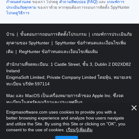
กำหนดส่วนลด
ของเรา โปรดดู
คำถามที่พบบ่อย (FAQ)
และ
เกณฑ์การ
ประเมินภัยคุกคาม
ของเราด้วย หากคุณต้องการถอนการติดตั้ง SpyHunter
โปรดดูวิธีการ
บ้าน
ขั้นตอนการถอนการติดตั้งโปรแกรม
เกณฑ์การประเมินภัย
คุกคามของ SpyHunter
SpyHunter ข้อกำหนดและเงื่อนไขเพิ่ม
เติม
RegHunter ข้อกำหนดและเงื่อนไขเพิ่มเติม
สำนักงานที่จดทะเบียน: 1 Castle Street, ชั้น 3, Dublin 2 D02XD82
Ireland
EnigmaSoft Limited, Private Company Limited โดยหุ้น, หมายเลข
ทะเบียน บริษัท 597114
Mac และ MacOS เป็นเครื่องหมายการค้าของ Apple Inc. ซึ่งจด
ทะเบียนในสหรัฐอเมริกาและประเทศอื่นๆ
Enigmasoftware.com uses cookies to provide you with a
ลิขสิทธิ์ 2016-
2026
EnigmaSoft Ltd. สงวนลิขสิทธิ์
better browsing experience and analyze how users navigate
and utilize the Site. By using this Site or clicking on "OK", you
consent to the use of cookies.
เรียนรู้เพิ่มเติม