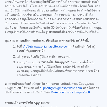
ลงทะเบียน/การซื้อ (ซึ่งรวมอยู่ในที่นี้โดยการอ้างอิง ราคาอาจแตกต่างกันไป
ตามประเทศหรือโปรโมชั่นตามรายละเอียดในหน้าการซื้อ) โดยมีเงื่อนไขว่า
คุณเป็นผู้ใช้การสมัครสมาชิกอย่างต่อเนื่องและไม่หยุดชะงัก สำหรับผู้ใช้การ
สมัครสมาชิกแบบชำระเงิน หากคุณยกเลิก คุณจะยังคงสามารถเข้าถึง
ผลิตภัณฑ์ของคุณได้จนกว่าจะสิ้นสุดระยะเวลาการสมัครสมาชิกแบบชำระ
เงิน หากคุณต้องการขอรับเงินคืนสำหรับระยะเวลาการสมัครสมาชิกปัจจุบัน
คุณต้องยกเลิกและขอเงินคืนภายใน 30 วันนับจากวันที่ซื้อครั้งล่าสุด และคุณ
จะหยุดรับฟังก์ชันการทำงานเต็มรูปแบบทันทีเมื่อดำเนินการคืนเงินเสร็จสิ้น
คุณสามารถยกเลิกการสมัครสมาชิกหรือการทดลองใช้งานได้ดังนี้:
ไปที่
เว็บไซต์ www.enigmasoftware.com
แล้วคลิกปุ่ม
"เข้าสู่
ระบบ"
ที่มุมบนขวามือ
เข้าสู่ระบบด้วยชื่อผู้ใช้และรหัสผ่านของคุณ
ในเมนูนำทาง ไปที่
"คำสั่งซื้อ/ใบอนุญาต"
ถัดจากคำสั่งซื้อ/ใบ
อนุญาตของคุณ จะมีปุ่มให้ยกเลิกการสมัครใช้งาน (ถ้ามี)
หมายเหตุ: หากคุณมีคำสั่งซื้อ/ผลิตภัณฑ์หลายรายการ คุณจะต้อง
ยกเลิกทีละรายการ
หากคุณมีข้อสงสัยหรือปัญหาใด ๆ คุณสามารถติดต่อฝ่ายสนับสนุนของ
EnigmaSoft ได้ทางอีเมลที่
support@enigmasoftware.com
หรือโดยการ
เปิดตั๋วขอความช่วยเหลือในเว็บไซต์
MyAccount ของ EnigmaSoft
------
รายละเอียดการสั่งซื้อ SpyHunter