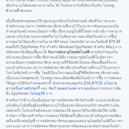
จากการบริหารจัดการระบบ เป็นต้น) คุณสามารถยกเลิกและขอรับเงินคืน
เต็มจำนวนได้ตลอดเวลาภายใน 30 วันนับจากวันที่เรียกเก็บเงิน โปรดดู
คำถามที่
พบบ่อย
เมื่อสิ้นสุดช่วงทดลองใช้ คุณจะถูกเรียกเก็บเงินล่วงหน้าทันทีในราคาและ
สำหรับระยะเวลาการสมัครสมาชิกตามที่ระบุไว้ในเอกสารข้อเสนอและข้อ
กำหนดในหน้าลงทะเบียน/การซื้อ (ซึ่งรวมอยู่ในที่นี้โดยการอ้างอิง ราคาอาจ
แตกต่างกันไปตามประเทศหรือโปรโมชั่นตามรายละเอียดในหน้าการซื้อ)
หากคุณไม่ได้ยกเลิกภายในเวลาที่กำหนด โดยปกติราคาจะเริ่มต้นที่
$79.98
ต่อครึ่งปี (SpyHunter Pro สำหรับ Windows/SpyHunter สำหรับ Mac) การ
สมัครสมาชิกที่คุณซื้อจะได้
รับการต่ออายุโดยอัตโนมัติ
ตามข้อกำหนดใน
หน้าลงทะเบียน/การซื้อ ซึ่งกำหนดให้มีการต่ออายุอัตโนมัติในอัตราค่า
ธรรมเนียมการสมัครสมาชิกมาตรฐานที่ใช้บังคับในขณะที่คุณซื้อครั้งแรก
และสำหรับระยะเวลาการสมัครสมาชิกเดียวกันหรือตามที่ระบุไว้ในเอกสาร
โปรโมชั่น/หน้าการซื้อ โดยมีเงื่อนไขว่าคุณเป็นผู้ใช้ที่สมัครสมาชิกอย่างต่อ
เนื่องและไม่หยุดชะงัก โปรดดูรายละเอียดเพิ่มเติมในหน้าการซื้อ การทดลอง
ใช้อยู่ภายใต้ข้อกำหนดเหล่านี้ ข้อตกลงของคุณกับ
EULA/TOS
นโยบาย
ความเป็นส่วนตัว/คุกกี้
และ
ข้อกำหนดส่วนลด
หากคุณต้องการถอนการติด
ตั้ง SpyHunter
โปรดดูวิธี
การ
สำหรับการชำระเงินเมื่อต่ออายุการสมัครสมาชิกอัตโนมัติ ระบบจะส่งอีเมล
แจ้งเตือนไปยังที่อยู่อีเมลที่คุณระบุไว้เมื่อลงทะเบียนก่อนถึงกำหนดชำระเงิน
แต่ละครั้ง ในช่วงเริ่มต้นของการทดลองใช้ คุณจะได้รับรหัสเปิดใช้งานซึ่ง
จำกัดการใช้งานสำหรับการทดลองใช้เพียงครั้งเดียวและสำหรับอุปกรณ์เพียง
เครื่องเดียวต่อบัญชี การสมัครสมาชิกของคุณจะต่ออายุโดยอัตโนมัติในราคา
และระยะเวลาการสมัครสมาชิกตามเอกสารข้อเสนอและข้อกำหนดในหน้า