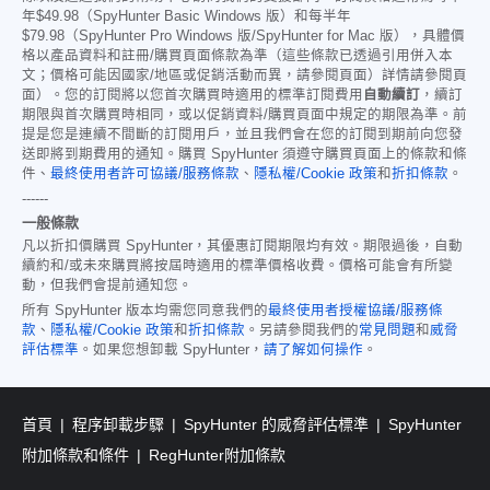
年
$49.98
（SpyHunter Basic Windows 版）和每半年
$79.98
（SpyHunter Pro Windows 版/SpyHunter for Mac 版），具體價
格以產品資料和註冊/購買頁面條款為準（這些條款已透過引用併入本
文；價格可能因國家/地區或促銷活動而異，請參閱頁面）詳情請參閱頁
面）。您的訂閱將以您首次購買時適用的標準訂閱費用
自動續訂
，續訂
期限與首次購買時相同，或以促銷資料/購買頁面中規定的期限為準。前
提是您是連續不間斷的訂閱用戶，並且我們會在您的訂閱到期前向您發
送即將到期費用的通知。購買 SpyHunter 須遵守購買頁面上的條款和條
件、
最終使用者許可協議/服務條款
、
隱私權/Cookie 政策
和
折扣條款
。
------
一般條款
凡以折扣價購買 SpyHunter，其優惠訂閱期限均有效。期限過後，自動
續約和/或未來購買將按屆時適用的標準價格收費。價格可能會有所變
動，但我們會提前通知您。
所有 SpyHunter 版本均需您同意我們的
最終使用者授權協議/服務條
款
、
隱私權/Cookie 政策
和
折扣條款
。另請參閱我們的
常見問題
和
威脅
評估標準
。如果您想卸載 SpyHunter，
請了解如何操作
。
首頁
程序卸載步驟
SpyHunter 的威脅評估標準
SpyHunter
附加條款和條件
RegHunter附加條款