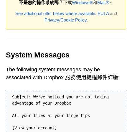
不是您的操作系統嗎？
下載
Windows®
和
Mac®
。
See additional offer below where available.
EULA
and
Privacy/Cookie Policy
.
System Messages
The following system messages may be
associated with Dropbox 服務使用提醒郵件詐騙:
Subject: We've noticed you are not taking
advantage of your Dropbox
All your files at your fingertips
[View your account]