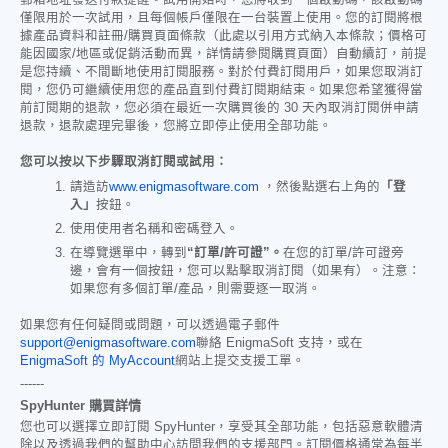
郵箱地址發送付款提醒。試用開始時，您將收到一個啟動碼，該啟動碼
僅限用於一次試用，且每個帳戶僅限在一台裝置上使用。您的訂閱將根
據產品資料和註冊/購買頁面條款（此處以引用方式納入本條款；價格可
能因國家/地區或促銷活動而異，詳情請參閱購買頁面）自動續訂，前提
是您持續、不間斷地使用訂閱服務。對於付費訂閱用戶，如果您取消訂
閱，您仍可繼續使用您的產品直到付費訂閱期結束。如果您希望獲得當
前訂閱期的退款，您必須在最近一次購買後的 30 天內取消訂閱併申請
退款，退款處理完畢後，您將立即停止使用全部功能。
您可以按以下步驟取消訂閱或試用：
請造訪
www.enigmasoftware.com
，然後點選右上角的
「登
入」
按鈕。
使用使用者名稱和密碼登入。
在導覽選單中，轉到
“訂單/許可證”。
在您的訂單/許可證旁
邊，會有一個按鈕，您可以點擊取消訂閱（如果有）。注意：
如果您有多個訂單/產品，則需要逐一取消。
如果您有任何疑問或問題，可以透過電子郵件
support@enigmasoftware.com
聯絡 EnigmaSoft 支持，或在
EnigmaSoft 的 MyAccount
網站上提交支援工單。
------
SpyHunter 購買詳情
您也可以選擇立即訂閱 SpyHunter，享受其全部功能，包括惡意軟體清
除以及透過我們的幫助中心訪問我們的支援部門。訂閱價格通常為每半