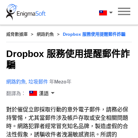
Skip
to
漢語
content
威脅數據庫
網路釣魚
Dropbox 服務使用提醒郵件詐騙
Dropbox 服務使用提醒郵件詐
騙
網路釣魚
,
垃圾郵件
年
Mezo
年
翻譯為：
漢語
對於催促立即採取行動的意外電子郵件，請務必保
持警惕，尤其當郵件涉及帳戶存取或安全相關問題
時。網路犯罪者經常冒充知名品牌，製造虛假的合
法性假象，誘騙收件者洩漏敏感資訊。所謂的