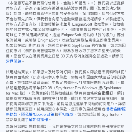
（本優惠可能不接受預付信用卡、金融卡和禮品卡。）我們要求您提供
付款方式，是為了確保您在從試用版過渡到付費訂閱（如果您決定購
買）期間，能夠持續獲得不間斷的安全保護。試用期間，您的付款方式
不會被預先扣款，但我們會向您的金融機構發送授權請求，以驗證您的
付款方式是否有效（此類授權請求並非 EnigmaSoft 收取費用，但根據
您的付款方式和/或金融機構的不同，可能會影響您的帳戶可用性）。您
可以在 7 天試用期結束前，透過 EnigmaSoft 網站的「我的帳戶」部分
取消試用，或聯絡 EnigmaSoft，以避免試用期結束後立即產生費用。
如果您在試用期內取消，您將立即失去 SpyHunter 的存取權。如果您因
任何原因（例如係統管理等原因）認為系統收取了您不希望支付的費
用，您也可以在購買費用之日起 30 天內取消並獲得全額退款。請參閱
常見問題
。
試用期結束後，如果您未及時取消訂閱，我們將立即按產品資料和註冊/
購買頁面條款（此處引用併入本條款；價格可能因國家/地區或促銷活動
而異，詳情請見購買頁面）中規定的價格和訂閱期限向您收取費用。價
格通常起價為每半年
$79.98
（SpyHunter Pro Windows 版/SpyHunter
for Mac 版）。您購買的訂閱將根據註冊/購買頁面條款
自動續訂
，續訂
價格為首次購買時適用的標準訂閱費，續訂期限與首次購買時相同，或
如促銷資料/購買頁面中所述，前提是您是連續不間斷的訂閱用戶。詳情
請參閱購買頁面。試用須遵守本條款、您同意的最終使用者
授權協議/服
務條款
、
隱私權/Cookie 政策
和
折扣條款
。如果您想卸載 SpyHunter，
請點擊此處
了解如何操作
。
為確保您的訂閱自動續訂，我們會在每次付款日期前向您註冊時提供的