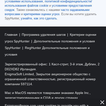
условиями использования
,
политикой конфиденциальности/
использования файлов cookie
и
условиями предоставления
скидок
. Также ознакомьтесь с нашими
часто задаваемыми
вопросами
и
критериями оценки угроз
. Если вы хотите удалить
SpyHunter,
узнайте, как это сделать
.
Главная
Программа удаления шагов
Критерии оценки
угроз SpyHunter
Дополнительные положения и условия
SpyHunter
RegHunter Дополнительные положения и
условия
Зарегистрированный офис: 1 Касл-стрит, 3-й этаж, Дублин, 2
D02XD82 Ирландия.
EnigmaSoft Limited, Закрытое акционерное общество с
ограниченной ответственностью, регистрационный номер
компании 597114.
Mac и MacOS являются товарными знаками Apple Inc.,
зарегистрированными в США и других странах.
Enigmasoftware.com uses cookies to provide you with a