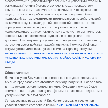
в соответствии с условиями предложения и условиями страницы
регистрации/покупки (которые включены сюда посредством
ссылки; цены могут различаться в зависимости от страны или
акции, согласно подробностям на странице покупки). Ваша
подписка будет
автоматически продлеваться
по действующей
на момент покупки стандартной абонентской плате на тот же
период или на тот же период, что и указано в рекламных
материалах/на странице покупки, при условии, что вы являетесь
постоянным пользователем подписки и не прерываете ее
действие. Вы получите уведомление о предстоящих платежах до
истечения срока действия вашей подписки. Покупка SpyHunter
регулируется условиями, указанными на странице покупки,
лицензионным соглашением/условиями использования
,
политикой
конфиденциальности/использования файлов cookie
и
условиями
скидки
.
------
Общие условия
Любая покупка SpyHunter по сниженной цене действительна в
течение предлагаемого льготного периода подписки. После этого
для автоматического продления и/или будущих покупок будет
применяться стандартная цена. Цены могут меняться, однако мы
уведомим вас об этом заранее.
Использование всех версий SpyHunter возможно только при
условии вашего согласия с нашим
лицензионным соглашением/