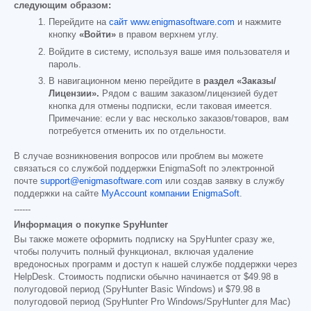
следующим образом:
Перейдите на
сайт www.enigmasoftware.com
и нажмите
кнопку
«Войти»
в правом верхнем углу.
Войдите в систему, используя ваше имя пользователя и
пароль.
В навигационном меню перейдите в
раздел «Заказы/
Лицензии».
Рядом с вашим заказом/лицензией будет
кнопка для отмены подписки, если таковая имеется.
Примечание: если у вас несколько заказов/товаров, вам
потребуется отменить их по отдельности.
В случае возникновения вопросов или проблем вы можете
связаться со службой поддержки EnigmaSoft по электронной
почте
support@enigmasoftware.com
или создав заявку в службу
поддержки на сайте
MyAccount компании EnigmaSoft
.
------
Информация о покупке SpyHunter
Вы также можете оформить подписку на SpyHunter сразу же,
чтобы получить полный функционал, включая удаление
вредоносных программ и доступ к нашей службе поддержки через
HelpDesk. Стоимость подписки обычно начинается от
$49.98
в
полугодовой период (SpyHunter Basic Windows) и
$79.98
в
полугодовой период (SpyHunter Pro Windows/SpyHunter для Mac)