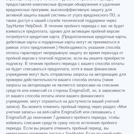
предоставляя комплексные функции обнаружения и удаления
вредоносных программ, высокоэффективную защиту для
активной защиты вашей системы от угроз вредоносного ПО, а
также доступ к нашей службе технической поддержки через
SpyHunter HelpDesk. В течение пробного периода с вас не будет
взиматься предоплата, однако для активации пробной версии
потребуется кредитная карта. (Предоплаченные кредитные карты,
дебетовые карты и подарочные карты могут не приниматься в
рамках этого предложения.) Необходимость указания способа
оплаты гарантирует непрерывную защиту во время перехода от
пробной версии к платной подписке, если вы решите приобрести
подписку. В течение пробного периода с вашего способа оплаты
не будет списываться предоплата, хотя в ваше финансовое
учреждение могут быть отправлены запросы на авторизацию для
проверки действительности вашего способа оплаты (такие
запросы на авторизацию не являются запросами на списание
средств или комиссий со стороны EnigmaSoft, но, в зависимости
от вашего способа оплаты и/или вашего финансового
учреждения, могут отразиться на доступности вашей учетной
записи). Вы можете отменить пробный период через раздел «Моя
учетная запись» на веб-сайте EnigmaSoft или связавшись с
EnigmaSoft до окончания 7-дневного пробного периода, чтобы
избежать списания средств сразу после истечения пробного
периода. Если вы решите отменить пробный период, вы
немедленно потеряете доступ к SpyHunter. Если по какой-либо