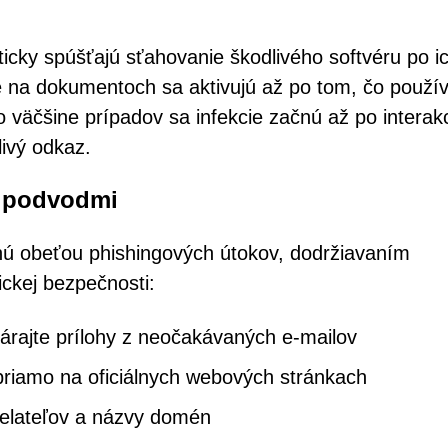
icky spúšťajú sťahovanie škodlivého softvéru po i
é na dokumentoch sa aktivujú až po tom, čo použív
 väčšine prípadov sa infekcie začnú až po interakc
livý odkaz.
i podvodmi
tanú obeťou phishingových útokov, dodržiavaním
ckej bezpečnosti:
várajte prílohy z neočakávaných e-mailov
 priamo na oficiálnych webových stránkach
sielateľov a názvy domén