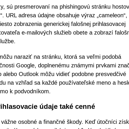
azy, sú presmerovaní na phishingovú stránku hosto
. URL adresa údajne obsahuje výraz „cameleon“,
esto zobrazenia generickej falošnej prihlasovacej
tovateľa e-mailových služieb obete a zobrazí faloš
službe.
môžu naraziť na stránku, ktorá sa veľmi podobá
ločnosti Google, doplnenému známymi prvkami zna
hoo alebo Outlook môžu vidieť podobne presvedčivé
adu na vzhľad sa každé používateľské meno a hesl
iamo k podvodníkom.
ihlasovacie údaje také cenné
vážne osobné a finančné škody. Keď útočníci získ