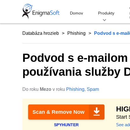
Skip
to
Domov
Produkty
content
Databáza hrozieb
Phishing
Podvod s e-mai
Podvod s e-mailom
používania služby 
Do roku
Mezo
v roku
Phishing
,
Spam
HI
Scan & Remove Now
Start
See add
SPYHUNTER