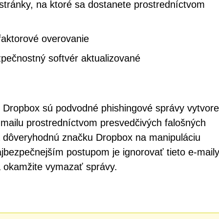
stránky, na ktoré sa dostanete prostredníctvom
faktorové overovanie
pečnostný softvér aktualizované
y Dropbox sú podvodné phishingové správy vytvor
-mailu prostredníctvom presvedčivých falošných
a dôveryhodnú značku Dropbox na manipuláciu
Najbezpečnejším postupom je ignorovať tieto e-maily
 okamžite vymazať správy.