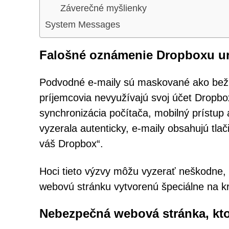
Záverečné myšlienky
System Messages
Falošné oznámenie Dropboxu ur
Podvodné e-maily sú maskované ako bežn
príjemcovia nevyužívajú svoj účet Dropbox
synchronizácia počítača, mobilný prístup
vyzerala autenticky, e-maily obsahujú tlač
váš Dropbox“.
Hoci tieto výzvy môžu vyzerať neškodne, o
webovú stránku vytvorenú špeciálne na kr
Nebezpečná webová stránka, kto