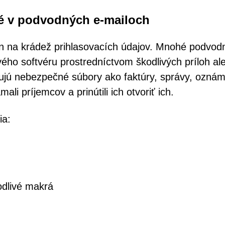
té v podvodných e-mailoch
 na krádež prihlasovacích údajov. Mnohé podvod
ivého softvéru prostredníctvom škodlivých príloh al
ujú nebezpečné súbory ako faktúry, správy, ozná
li príjemcov a prinútili ich otvoriť ich.
ia:
odlivé makrá