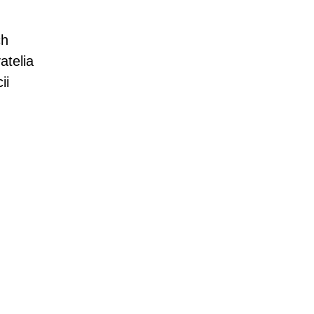
ch
atelia
ii