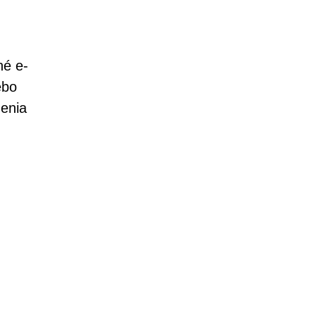
né e-
ebo
menia