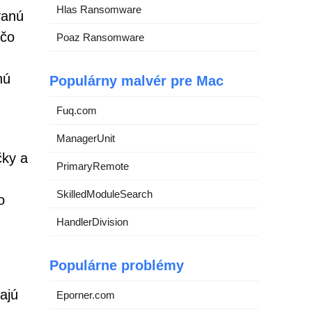
Hlas Ransomware
vanú
 čo
Poaz Ransomware
nú
Populárny malvér pre Mac
Fuq.com
ManagerUnit
čky a
PrimaryRemote
SkilledModuleSearch
o
HandlerDivision
Populárne problémy
ajú
Eporner.com