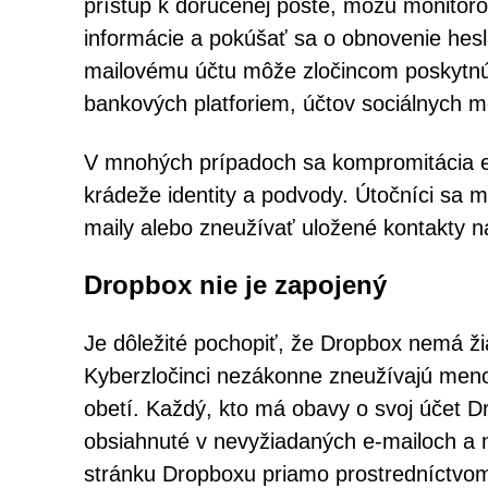
prístup k doručenej pošte, môžu monitoro
informácie a pokúšať sa o obnovenie hesl
mailovému účtu môže zločincom poskytnúť aj
bankových platforiem, účtov sociálnych 
V mnohých prípadoch sa kompromitácia e
krádeže identity a podvody. Útočníci sa m
maily alebo zneužívať uložené kontakty n
Dropbox nie je zapojený
Je dôležité pochopiť, že Dropbox nemá ž
Kyberzločinci nezákonne zneužívajú meno,
obetí. Každý, kto má obavy o svoj účet D
obsiahnuté v nevyžiadaných e-mailoch a n
stránku Dropboxu priamo prostredníctvo