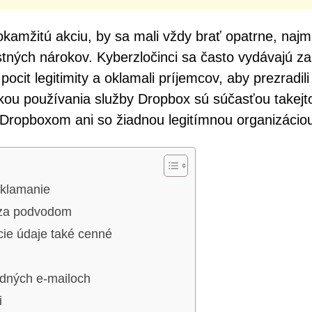
okamžitú akciu, by sa mali vždy brať opatrne, naj
stných nárokov. Kyberzločinci sa často vydávajú za
ocit legitimity a oklamali príjemcov, aby prezradili 
kou používania služby Dropbox sú súčasťou takejt
 Dropboxom ani so žiadnou legitímnou organizácio
 klamanie
 za podvodom
cie údaje také cenné
odných e-mailoch
i