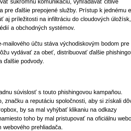
vať súkromnú komunikáciu, vyhľadávať citlivé
a pre ďalšie prepojené služby. Prístup k jednému e
 príležitosti na infiltráciu do cloudových úložísk,
médií a obchodných systémov.
-mailového účtu stáva východiskovým bodom pre š
ôžu vydávať za obeť, distribuovať ďalšie phishingo
a ďalšie podvody.
iadnu súvislosť s touto phishingovou kampaňou.
 značku a reputáciu spoločnosti, aby si získali dô
ropbox, by sa mal vyhýbať klikaniu na odkazy
amiesto toho by mal pristupovať na oficiálnu web
m webového prehliadača.