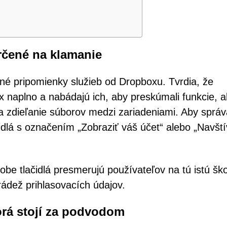
čené na klamanie
é pripomienky služieb od Dropboxu. Tvrdia, že
 naplno a nabádajú ich, aby preskúmali funkcie, a
 a zdieľanie súborov medzi zariadeniami. Aby správ
idlá s označením „Zobraziť váš účet“ alebo „Navští
be tlačidlá presmerujú používateľov na tú istú ško
ádež prihlasovacích údajov.
rá stojí za podvodom