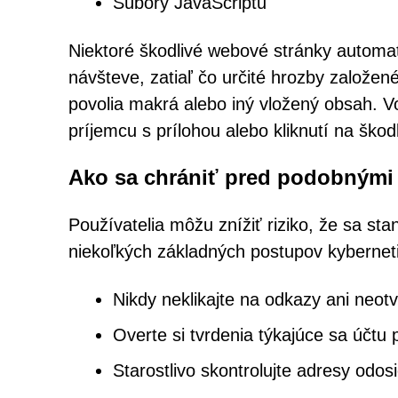
Súbory JavaScriptu
Niektoré škodlivé webové stránky automat
návšteve, zatiaľ čo určité hrozby založen
povolia makrá alebo iný vložený obsah. Vo
príjemcu s prílohou alebo kliknutí na škod
Ako sa chrániť pred podobným
Používatelia môžu znížiť riziko, že sa s
niekoľkých základných postupov kyberneti
Nikdy neklikajte na odkazy ani neot
Overte si tvrdenia týkajúce sa účtu
Starostlivo skontrolujte adresy odo