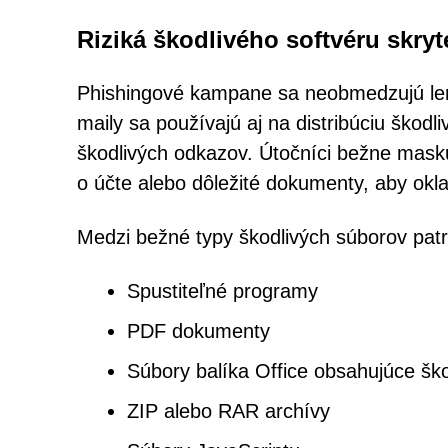
Riziká škodlivého softvéru skry
Phishingové kampane sa neobmedzujú len
maily sa používajú aj na distribúciu škodl
škodlivých odkazov. Útočníci bežne mask
o účte alebo dôležité dokumenty, aby oklama
Medzi bežné typy škodlivých súborov patr
Spustiteľné programy
PDF dokumenty
Súbory balíka Office obsahujúce šk
ZIP alebo RAR archívy