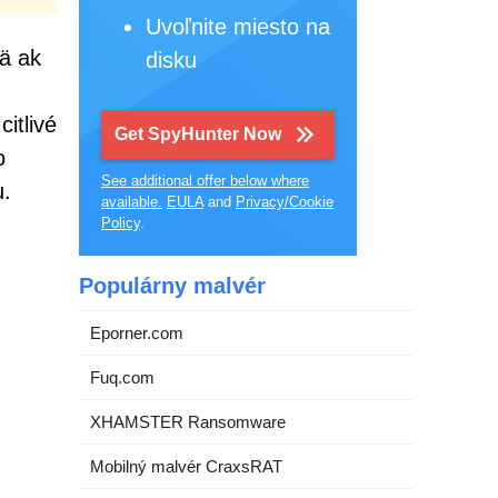
Uvoľnite miesto na
mä ak
disku
citlivé
Get SpyHunter Now
o
See additional offer below where
u.
available.
EULA
and
Privacy/Cookie
Policy
.
Populárny malvér
Eporner.com
Fuq.com
XHAMSTER Ransomware
Mobilný malvér CraxsRAT