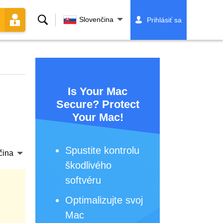
Vyhľadávanie
Slovenčina
Prihlásiť sa
Is Your Mac
Secure? Protect
Your Mac!
Spustite kontrolu
čina
škodlivého
softvéru
Optimalizujte svoj
Mac