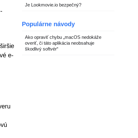
Je Lookmovie.io bezpečný?
-
Populárne návody
Ako opraviť chybu „macOS nedokáže
overiť, či táto aplikácia neobsahuje
iršie
škodlivý softvér“
vé e-
veru
ovú