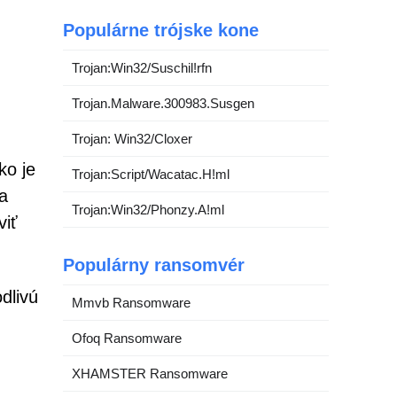
Populárne trójske kone
Trojan:Win32/Suschil!rfn
Trojan.Malware.300983.Susgen
Trojan: Win32/Cloxer
ko je
Trojan:Script/Wacatac.H!ml
a
Trojan:Win32/Phonzy.A!ml
viť
Populárny ransomvér
dlivú
Mmvb Ransomware
Ofoq Ransomware
XHAMSTER Ransomware