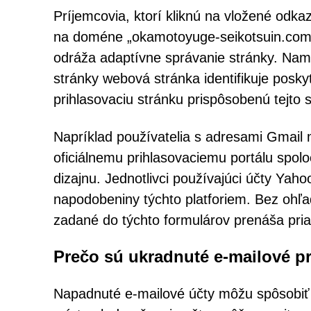
Príjemcovia, ktorí kliknú na vložené odk
na doméne „okamotoyuge-seikotsuin.com“
odráža adaptívne správanie stránky. Nami
stránky webová stránka identifikuje posky
prihlasovaciu stránku prispôsobenú tejto 
Napríklad používatelia s adresami Gmail 
oficiálnemu prihlasovaciemu portálu spo
dizajnu. Jednotlivci používajúci účty Ya
napodobeniny týchto platforiem. Bez ohľ
zadané do týchto formulárov prenáša pr
Prečo sú ukradnuté e-mailové pr
Napadnuté e-mailové účty môžu spôsobiť 