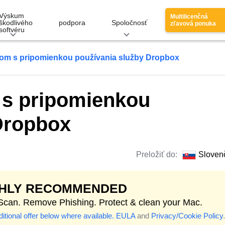
Výskum
Multilicenčná
škodlivého
podpora
Spoločnosť
zľavová ponuka
softvéru
lom s pripomienkou používania služby Dropbox
 s pripomienkou
Dropbox
Preložiť do:
Sloven
GHLY RECOMMENDED
 Scan. Remove Phishing. Protect & clean your Mac.
itional offer below where available.
EULA
and
Privacy/Cookie Policy
.