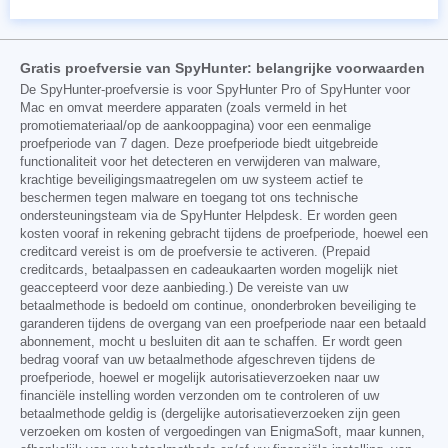
Gratis proefversie van SpyHunter: belangrijke voorwaarden
De SpyHunter-proefversie is voor SpyHunter Pro of SpyHunter voor
Mac en omvat meerdere apparaten (zoals vermeld in het
promotiemateriaal/op de aankooppagina) voor een eenmalige
proefperiode van 7 dagen. Deze proefperiode biedt uitgebreide
functionaliteit voor het detecteren en verwijderen van malware,
krachtige beveiligingsmaatregelen om uw systeem actief te
beschermen tegen malware en toegang tot ons technische
ondersteuningsteam via de SpyHunter Helpdesk. Er worden geen
kosten vooraf in rekening gebracht tijdens de proefperiode, hoewel een
creditcard vereist is om de proefversie te activeren. (Prepaid
creditcards, betaalpassen en cadeaukaarten worden mogelijk niet
geaccepteerd voor deze aanbieding.) De vereiste van uw
betaalmethode is bedoeld om continue, ononderbroken beveiliging te
garanderen tijdens de overgang van een proefperiode naar een betaald
abonnement, mocht u besluiten dit aan te schaffen. Er wordt geen
bedrag vooraf van uw betaalmethode afgeschreven tijdens de
proefperiode, hoewel er mogelijk autorisatieverzoeken naar uw
financiële instelling worden verzonden om te controleren of uw
betaalmethode geldig is (dergelijke autorisatieverzoeken zijn geen
verzoeken om kosten of vergoedingen van EnigmaSoft, maar kunnen,