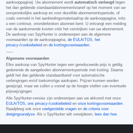
aankooppagina). Uw abonnement wordt
automatisch verlengd
tegen
het dan geldende standaardabonnementstarief op het moment van uw
oorspronkelijke aankoop en voor dezelfde abonnementsperiode, of
zoals vermeld in het aanbiedingsmateriaal/op de aankooppagina, mits
u een continue, ononderbroken abonnee bent. U ontvangt een melding
van de aankomende kosten vóór het verstrijken van uw abonnement.
De aankoop van SpyHunter is onderworpen aan de algemene
voorwaarden op de aankooppagina,
de EULA/TOS
,
het
privacy-/cookiebeleid
en
de kortingsvoorwaarden
.
------
Algemene voorwaarden
Elke aankoop van SpyHunter tegen een gereduceerde prijs is geldig
gedurende de aangeboden abonnementsperiode met korting. Daarna
geldt het dan geldende standaardtarief voor automatische
verlengingen en/of toekomstige aankopen. Prijzen kunnen worden
gewijzigd, maar we zullen u vooraf op de hoogte stellen van eventuele
prijswijzigingen.
Alle SpyHunter-versies zijn onderworpen aan uw akkoord met onze
EULA/TOS
,
ons privacy-/cookiebeleid
en
onze kortingsvoorwaarden
.
Raadpleeg ook onze
veelgestelde vragen
en
de criteria voor
dreigingsanalyse
. Als u SpyHunter wilt verwijderen,
lees dan hoe
.