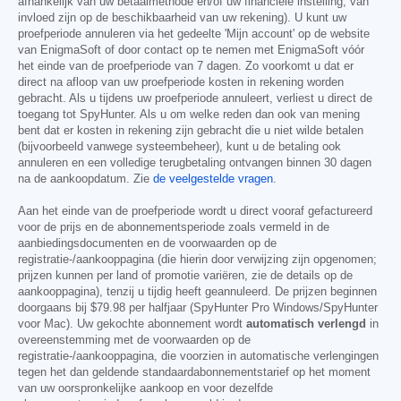
afhankelijk van uw betaalmethode en/of uw financiële instelling, van
invloed zijn op de beschikbaarheid van uw rekening). U kunt uw
proefperiode annuleren via het gedeelte 'Mijn account' op de website
van EnigmaSoft of door contact op te nemen met EnigmaSoft vóór
het einde van de proefperiode van 7 dagen. Zo voorkomt u dat er
direct na afloop van uw proefperiode kosten in rekening worden
gebracht. Als u tijdens uw proefperiode annuleert, verliest u direct de
toegang tot SpyHunter. Als u om welke reden dan ook van mening
bent dat er kosten in rekening zijn gebracht die u niet wilde betalen
(bijvoorbeeld vanwege systeembeheer), kunt u de betaling ook
annuleren en een volledige terugbetaling ontvangen binnen 30 dagen
na de aankoopdatum. Zie
de veelgestelde vragen
.
Aan het einde van de proefperiode wordt u direct vooraf gefactureerd
voor de prijs en de abonnementsperiode zoals vermeld in de
aanbiedingsdocumenten en de voorwaarden op de
registratie-/aankooppagina (die hierin door verwijzing zijn opgenomen;
prijzen kunnen per land of promotie variëren, zie de details op de
aankooppagina), tenzij u tijdig heeft geannuleerd. De prijzen beginnen
doorgaans bij
$79.98
per halfjaar (SpyHunter Pro Windows/SpyHunter
voor Mac). Uw gekochte abonnement wordt
automatisch verlengd
in
overeenstemming met de voorwaarden op de
registratie-/aankooppagina, die voorzien in automatische verlengingen
tegen het dan geldende standaardabonnementstarief op het moment
van uw oorspronkelijke aankoop en voor dezelfde