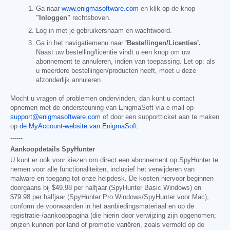
Ga naar
www.enigmasoftware.com
en klik op de knop
"Inloggen"
rechtsboven.
Log in met je gebruikersnaam en wachtwoord.
Ga in het navigatiemenu naar
'Bestellingen/Licenties'.
Naast uw bestelling/licentie vindt u een knop om uw
abonnement te annuleren, indien van toepassing. Let op: als
u meerdere bestellingen/producten heeft, moet u deze
afzonderlijk annuleren.
Mocht u vragen of problemen ondervinden, dan kunt u contact
opnemen met de ondersteuning van EnigmaSoft via e-mail op
support@enigmasoftware.com
of door een supportticket aan te maken
op
de MyAccount-website van EnigmaSoft
.
------
Aankoopdetails SpyHunter
U kunt er ook voor kiezen om direct een abonnement op SpyHunter te
nemen voor alle functionaliteiten, inclusief het verwijderen van
malware en toegang tot onze helpdesk. De kosten hiervoor beginnen
doorgaans bij
$49.98
per halfjaar (SpyHunter Basic Windows) en
$79.98
per halfjaar (SpyHunter Pro Windows/SpyHunter voor Mac),
conform de voorwaarden in het aanbiedingsmateriaal en op de
registratie-/aankooppagina (die hierin door verwijzing zijn opgenomen;
prijzen kunnen per land of promotie variëren, zoals vermeld op de