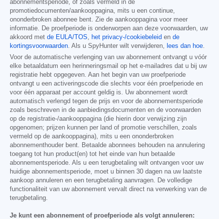
abonnementsperiode, of zoals vermeld in de
promotiedocumenten/aankooppagina, mits u een continue,
ononderbroken abonnee bent. Zie de aankooppagina voor meer
informatie. De proefperiode is onderworpen aan deze voorwaarden, uw
akkoord met
de EULA/TOS
,
het privacy-/cookiebeleid
en
de
kortingsvoorwaarden
. Als u SpyHunter wilt verwijderen,
lees dan hoe
.
Voor de automatische verlenging van uw abonnement ontvangt u vóór
elke betaaldatum een herinneringsmail op het e-mailadres dat u bij uw
registratie hebt opgegeven. Aan het begin van uw proefperiode
ontvangt u een activeringscode die slechts voor één proefperiode en
voor één apparaat per account geldig is. Uw abonnement wordt
automatisch verlengd tegen de prijs en voor de abonnementsperiode
zoals beschreven in de aanbiedingsdocumenten en de voorwaarden
op de registratie-/aankooppagina (die hierin door verwijzing zijn
opgenomen; prijzen kunnen per land of promotie verschillen, zoals
vermeld op de aankooppagina), mits u een ononderbroken
abonnementhouder bent. Betaalde abonnees behouden na annulering
toegang tot hun product(en) tot het einde van hun betaalde
abonnementsperiode. Als u een terugbetaling wilt ontvangen voor uw
huidige abonnementsperiode, moet u binnen 30 dagen na uw laatste
aankoop annuleren en een terugbetaling aanvragen. De volledige
functionaliteit van uw abonnement vervalt direct na verwerking van de
terugbetaling.
Je kunt een abonnement of proefperiode als volgt annuleren: