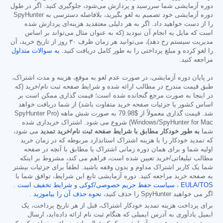
دوره آزمایشی شما سررسید و پردازش می‌شود، جلوگیری کنید. اگر در طول
دوره آزمایشی خود تصمیم به لغو بگیرید، بلافاصله دسترسی به SpyHunter
را از دست خواهید داد. اگر به هر دلیلی معتقدید هزینه‌ای پردازش شده
است که مایل به انجام آن نبودید (که به عنوان مثال می‌تواند بر اساس
مدیریت سیستم رخ دهد)، می‌توانید هر زمان ظرف ۳۰ روز از تاریخ خرید، آن
را لغو کرده و مبلغ پرداختی را به طور کامل دریافت کنید.
به سوالات متداول
مراجعه کنید.
در پایان دوره آزمایشی، در صورت عدم لغو به موقع، هزینه و مدت اشتراک،
طبق قیمت مندرج در مطالب ارائه شده و شرایط صفحه ثبت نام/خرید (که
در اینجا به صورت مرجع گنجانده شده است؛ قیمت گذاری ممکن است بر
اساس کشور یا جزئیات صفحه خرید متفاوت باشد) از شما دریافت خواهد
شد. قیمت گذاری معمولاً از
$79.98
به صورت شش ماهه (SpyHunter Pro
Windows/SpyHunter for Mac) شروع می شود. اشتراک خریداری شده
شما
به طور خودکار مطابق با شرایط صفحه ثبت نام/خرید تمدید
می شود،
که تمدید خودکار را با هزینه اشتراک استاندارد مربوطه که در زمان خرید
اولیه شما و برای همان دوره زمانی اشتراک یا مطابق با آنچه در صفحه
مطالب تبلیغاتی/خرید تعیین شده است، فراهم می کند، مشروط بر اینکه
شما یک کاربر اشتراک مداوم و بدون وقفه باشید. لطفاً برای جزئیات بیشتر
به صفحه خرید مراجعه کنید. دوره آزمایشی تابع این شرایط، توافق شما با
EULA/TOS
،
سیاست حفظ حریم خصوصی/کوکی
و
شرایط تخفیف است
.
اگر می خواهید SpyHunter را حذف کنید،
نحوه حذف آن را بیاموزید
.
برای پرداخت هزینه تمدید خودکار اشتراک، قبل از هر تاریخ پرداخت، یک
ایمیل یادآوری به آدرس ایمیلی که هنگام ثبت نام ارائه داده‌اید، ارسال