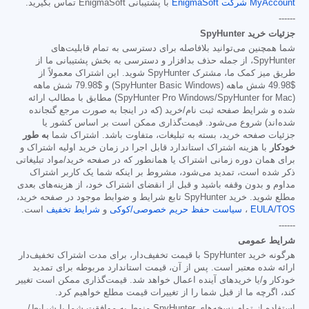
MyAccount شرکت EnigmaSoft
با پشتیبانی EnigmaSoft تماس بگیرید.
------
جزئیات خرید SpyHunter
شما همچنین می‌توانید بلافاصله برای دسترسی به تمام قابلیت‌های
SpyHunter، از جمله حذف بدافزار و دسترسی به بخش پشتیبانی ما از
طریق میز کمک ما، مشترک SpyHunter شوید. این اشتراک معمولاً از
$49.98
شش ماهه (SpyHunter Basic Windows) و
$79.98
شش ماهه
(SpyHunter Pro Windows/SpyHunter for Mac) مطابق با مطالب ارائه
شده و شرایط صفحه ثبت نام/خرید (که در اینجا به صورت مرجع گنجانده
شده‌اند) شروع می‌شود. قیمت‌گذاری ممکن است بر اساس کشور یا
جزئیات صفحه خرید، بسته به تبلیغات، متفاوت باشد. اشتراک شما
به طور
خودکار
با هزینه اشتراک استاندارد قابل اجرا در زمان خرید اولیه اشتراک و
برای همان دوره زمانی اشتراک یا همانطور که در صفحه خرید/مواد تبلیغاتی
ذکر شده است، تمدید می‌شود، مشروط بر اینکه شما یک کاربر اشتراک
مداوم و بدون وقفه باشید و قبل از انقضای اشتراک خود، از هزینه‌های بعدی
مطلع شوید. خرید SpyHunter تابع شرایط و ضوابط موجود در صفحه خرید،
EULA/TOS
،
سیاست حفظ حریم خصوصی/کوکی
و
شرایط تخفیف
است.
------
شرایط عمومی
هرگونه خرید SpyHunter با قیمت تخفیف‌دار، برای مدت اشتراک تخفیف‌دار
ارائه شده معتبر است. پس از آن، قیمت استاندارد مربوطه برای تمدید
خودکار و/یا خریدهای آینده اعمال خواهد شد. قیمت‌گذاری ممکن است تغییر
کند، اگرچه ما از قبل شما را از تغییرات قیمت مطلع خواهیم کرد.
استفاده از تمام نسخه‌های SpyHunter منوط به موافقت شما با شرایط/