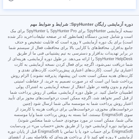
دوره آزمایشی رایگان SpyHunter: شرایط و ضوابط مهم
نسخه آزمایشی SpyHunter برای SpyHunter Pro یا SpyHunter برای مک
است و شامل چندین دستگاه (همانطور که در صفحه تبلیغات/خرید ذکر شده
است) برای یک دوره آزمایشی ۷ روزه است که قابلیت تشخیص و حذف
جامع بدافزار، محافظ‌های با کارایی بالا برای محافظت فعال از سیستم شما
در برابر تهدیدات بدافزار و دسترسی به تیم پشتیبانی فنی ما از طریق
SpyHunter HelpDesk را ارائه می‌دهد. در طول دوره آزمایشی، هزینه‌ای از
شما دریافت نمی‌شود، اگرچه برای فعال کردن نسخه آزمایشی به کارت
اعتباری نیاز است. (کارت‌های اعتباری پیش‌پرداخت، کارت‌های نقدی و
کارت‌های هدیه ممکن است تحت این پیشنهاد پذیرفته نشوند.) الزام روش
پرداخت شما این است که در صورت تصمیم به خرید، از حفاظت امنیتی
مداوم و بدون وقفه در طول انتقال از نسخه آزمایشی به اشتراک پولی
اطمینان حاصل کنید. در طول دوره آزمایشی، مبلغی از روش پرداخت شما
از قبل کسر نخواهد شد، اگرچه ممکن است درخواست‌های مجوز برای تأیید
اعتبار روش پرداخت شما به موسسه مالی شما ارسال شود (چنین
درخواست‌های مجوزی، درخواست‌هایی برای دریافت هزینه یا کارمزد از
سوی EnigmaSoft نیستند، اما بسته به روش پرداخت شما و/یا موسسه
مالی شما، ممکن است در مورد موجودی حساب شما منعکس شوند).
می‌توانید دوره آزمایشی خود را از طریق بخش «حساب من» در وب‌سایت
EnigmaSoft برای حساب خود یا با تماس با EnigmaSoft قبل از پایان دوره
آزمایشی ۷ روزه لغو کنید تا از پرداخت هزینه‌ای که بلافاصله پس از انقضای