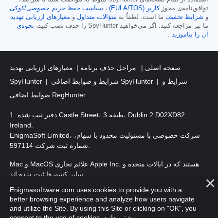
توافق‌نامه‌ی مجوز
کاربر (EULA/TOS)
،
سیاست حفظ حریم خصوصی/کوکی
و
شرایط تخفیف
ما است. لطفاً به
سؤالات متداول
و
معیارهای ارزیابی تهدید
ما نیز مراجعه کنید. اگر می‌خواهید SpyHunter را حذف نصب کنید،
نحوه‌ی
آن را بیاموزید
.
صفحه اصلی
مراحل حذف برنامه
معیارهای ارزیابی تهدید
شرایط و
شرایط و ضوابط اضافی SpyHunter
SpyHunter
ضوابط اضافی RegHunter
دفتر ثبت شده: 1 Castle Street، طبقه 3، Dublin 2 D02XD82
Ireland.
EnigmaSoft Limited، شرکت خصوصی با مسئولیت محدود با سهام،
شماره ثبت شرکت 597114.
Mac و MacOS علائم تجاری Apple Inc. هستند که در ایالات متحده و
سایر کشورها ثبت شده اند.
Enigmasoftware.com uses cookies to provide you with a
. EnigmaSoft Ltd. کلیه حقوق محفوظ است.
حق چاپ 2016-
2026
better browsing experience and analyze how users navigate
and utilize the Site. By using this Site or clicking on "OK", you
.
بیشتر بدانید
consent to the use of cookies.