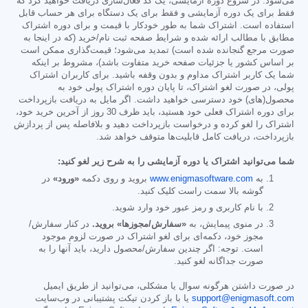
می‌شود. در شروع دوره آزمایشی، یک کد فعال‌سازی دریافت خواهید کرد که
فقط برای یک دوره آزمایشی و فقط برای یک دستگاه برای هر حساب قابل
استفاده است. اشتراک شما به طور خودکار با قیمت و برای دوره اشتراک
مطابق با مطالب ارائه شده و شرایط صفحه ثبت نام/خرید (که در اینجا به
صورت مرجع گنجانده شده است) تمدید می‌شود؛ قیمت‌گذاری ممکن است
بر اساس کشور یا جزئیات صفحه خرید متفاوت باشد)، مشروط بر اینکه
شما یک کاربر اشتراک مداوم و بدون وقفه باشید. برای کاربران اشتراک
پولی، در صورت لغو اشتراک، تا پایان دوره اشتراک پولی خود به
محصول(های) خود دسترسی خواهید داشت. اگر مایل به دریافت بازپرداخت
برای دوره اشتراک فعلی خود هستید، باید ظرف 30 روز از آخرین خرید خود،
اشتراک را لغو کرده و درخواست بازپرداخت دهید و بلافاصله پس از پردازش
بازپرداخت، دریافت کامل قابلیت‌ها متوقف خواهد شد.
شما می‌توانید اشتراک یا دوره آزمایشی را به شرح زیر لغو کنید:
به
www.enigmasoftware.com
بروید و روی دکمه
«ورود»
در
گوشه بالا سمت راست کلیک کنید.
با نام کاربری و رمز عبور خود وارد شوید.
در منوی پیمایش، به
«سفارش/مجوزها» بروید.
در کنار سفارش/
مجوز خود، دکمه‌ای برای لغو اشتراک در صورت لزوم موجود
است. توجه: اگر چندین سفارش/محصول دارید، باید آنها را به
صورت جداگانه لغو کنید.
در صورت داشتن هرگونه سوال یا مشکلی، می‌توانید از طریق ایمیل
support@enigmasoft.com
یا با باز کردن تیکت پشتیبانی در وب‌سایت