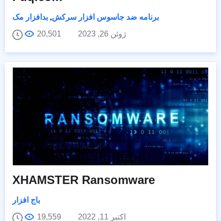
برنامه ضد جاسوس افزار سرکش
,
بدافزار مک
ژوئن 26, 2023
20,501
XHAMSTER Ransomware
باج افزار
اکتبر 11, 2022
19,559