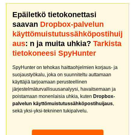
Epäiletkö tietokonettasi
saavan
Dropbox-palvelun
käyttömuistutussähköpostihuij
aus
: n ja muita uhkia?
Tarkista
tietokoneesi SpyHunter
SpyHunter on tehokas haittaohjelmien korjaus- ja
suojaustyökalu, joka on suunniteltu auttamaan
käyttäjiä tarjoamaan perusteellinen
järjestelmäturvallisuusanalyysi, havaitsemaan ja
poistamaan monenlaisia uhkia, kuten
Dropbox-
palvelun käyttömuistutussähköpostihuijaus
,
sekä yksi-yksi-tekninen tukipalvelu.