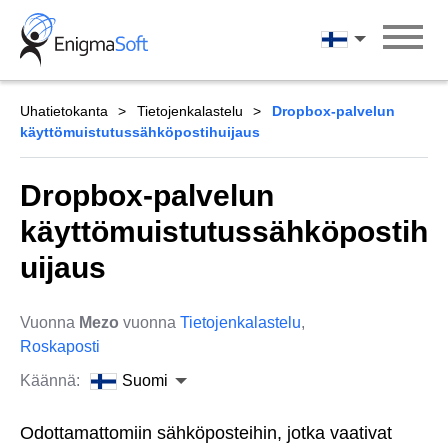
Skip
to
Suomi
content
Uhatietokanta
Tietojenkalastelu
Dropbox-palvelun
käyttömuistutussähköpostihuijaus
Dropbox-palvelun
käyttömuistutussähköpostih
uijaus
Vuonna
Mezo
vuonna
Tietojenkalastelu
,
Roskaposti
Käännä:
Suomi
Odottamattomiin sähköposteihin, jotka vaativat