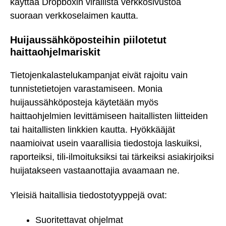
käyttää Dropboxin virallista verkkosivustoa
suoraan verkkoselaimen kautta.
Huijaussähköposteihin piilotetut
haittaohjelmariskit
Tietojenkalastelukampanjat eivät rajoitu vain
tunnistetietojen varastamiseen. Monia
huijaussähköposteja käytetään myös
haittaohjelmien levittämiseen haitallisten liitteiden
tai haitallisten linkkien kautta. Hyökkääjät
naamioivat usein vaarallisia tiedostoja laskuiksi,
raporteiksi, tili-ilmoituksiksi tai tärkeiksi asiakirjoiksi
huijatakseen vastaanottajia avaamaan ne.
Yleisiä haitallisia tiedostotyyppejä ovat:
Suoritettavat ohjelmat