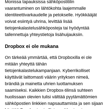
Monissa tapauksissa sähköpostitilin
vaarantuminen on lähtökohta laajemmalle
identiteettivarkaudelle ja petokselle. Hyökkääjät
voivat esiintyä uhrina, levittää lisää
tietojenkalastelusähköposteja tai hyödyntää
tallennettuja yhteystietoja lisähuijauksiin.
Dropbox ei ole mukana
On tärkeää ymmärtää, että Dropboxilla ei ole
mitään yhteyttä tähän
tietojenkalastelukampanjaan. Kyberrikolliset
käyttävät laittomasti väärin yrityksen nimeä,
brändiä ja mainetta uhrien luottamuksen
saamiseksi. Kaikkien Dropbox-tilinsä suhteen
huolissaan olevien tulisi välttää pyytämättömien
sähköpostien linkkien napsauttamista ja sen sijaan