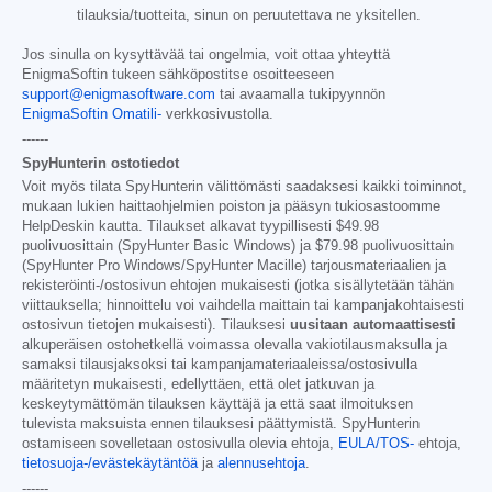
tilauksia/tuotteita, sinun on peruutettava ne yksitellen.
Jos sinulla on kysyttävää tai ongelmia, voit ottaa yhteyttä
EnigmaSoftin tukeen sähköpostitse osoitteeseen
support@enigmasoftware.com
tai avaamalla tukipyynnön
EnigmaSoftin Omatili-
verkkosivustolla.
------
SpyHunterin ostotiedot
Voit myös tilata SpyHunterin välittömästi saadaksesi kaikki toiminnot,
mukaan lukien haittaohjelmien poiston ja pääsyn tukiosastoomme
HelpDeskin kautta. Tilaukset alkavat tyypillisesti
$49.98
puolivuosittain (SpyHunter Basic Windows) ja
$79.98
puolivuosittain
(SpyHunter Pro Windows/SpyHunter Macille) tarjousmateriaalien ja
rekisteröinti-/ostosivun ehtojen mukaisesti (jotka sisällytetään tähän
viittauksella; hinnoittelu voi vaihdella maittain tai kampanjakohtaisesti
ostosivun tietojen mukaisesti). Tilauksesi
uusitaan automaattisesti
alkuperäisen ostohetkellä voimassa olevalla vakiotilausmaksulla ja
samaksi tilausjaksoksi tai kampanjamateriaaleissa/ostosivulla
määritetyn mukaisesti, edellyttäen, että olet jatkuvan ja
keskeytymättömän tilauksen käyttäjä ja että saat ilmoituksen
tulevista maksuista ennen tilauksesi päättymistä. SpyHunterin
ostamiseen sovelletaan ostosivulla olevia ehtoja,
EULA/TOS-
ehtoja,
tietosuoja-/evästekäytäntöä
ja
alennusehtoja
.
------