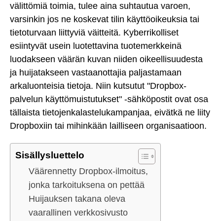
välittömiä toimia, tulee aina suhtautua varoen,
varsinkin jos ne koskevat tilin käyttöoikeuksia tai
tietoturvaan liittyviä väitteitä. Kyberrikolliset
esiintyvät usein luotettavina tuotemerkkeinä
luodakseen väärän kuvan niiden oikeellisuudesta
ja huijatakseen vastaanottajia paljastamaan
arkaluonteisia tietoja. Niin kutsutut "Dropbox-
palvelun käyttömuistutukset" -sähköpostit ovat osa
tällaista tietojenkalastelukampanjaa, eivätkä ne liity
Dropboxiin tai mihinkään lailliseen organisaatioon.
Sisällysluettelo
Väärennetty Dropbox-ilmoitus,
jonka tarkoituksena on pettää
Huijauksen takana oleva
vaarallinen verkkosivusto