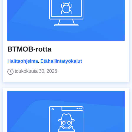
BTMOB-rotta
Haittaohjelma
,
Etähallintatyökalut
toukokuuta 30, 2026