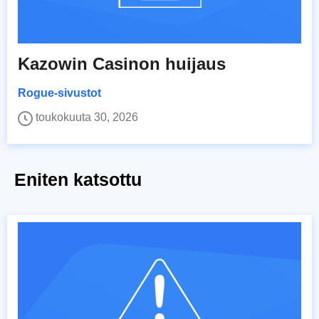
Kazowin Casinon huijaus
Rogue-sivustot
toukokuuta 30, 2026
Eniten katsottu