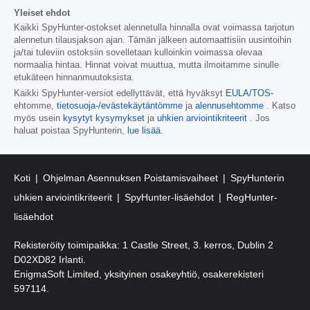
Yleiset ehdot
Kaikki SpyHunter-ostokset alennetulla hinnalla ovat voimassa tarjotun
alennetun tilausjakson ajan. Tämän jälkeen automaattisiin uusintoihin
ja/tai tuleviin ostoksiin sovelletaan kulloinkin voimassa olevaa
normaalia hintaa. Hinnat voivat muuttua, mutta ilmoitamme sinulle
etukäteen hinnanmuutoksista.
Kaikki SpyHunter-versiot edellyttävät, että hyväksyt
EULA/TOS-
ehtomme,
tietosuoja-/evästekäytäntömme
ja
alennusehtomme
. Katso
myös usein
kysytyt kysymykset
ja
uhkien arviointikriteerit
. Jos
haluat poistaa SpyHunterin,
lue lisää
.
Koti
Ohjelman Asennuksen Poistamisvaiheet
SpyHunterin
uhkien arviointikriteerit
SpyHunter-lisäehdot
RegHunter-
lisäehdot
Rekisteröity toimipaikka: 1 Castle Street, 3. kerros, Dublin 2
D02XD82 Irlanti.
EnigmaSoft Limited, yksityinen osakeyhtiö, osakerekisteri
597114.