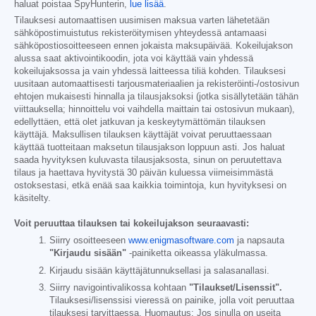
haluat poistaa SpyHunterin,
lue lisää
.
Tilauksesi automaattisen uusimisen maksua varten lähetetään
sähköpostimuistutus rekisteröitymisen yhteydessä antamaasi
sähköpostiosoitteeseen ennen jokaista maksupäivää. Kokeilujakson
alussa saat aktivointikoodin, jota voi käyttää vain yhdessä
kokeilujaksossa ja vain yhdessä laitteessa tiliä kohden. Tilauksesi
uusitaan automaattisesti tarjousmateriaalien ja rekisteröinti-/ostosivun
ehtojen mukaisesti hinnalla ja tilausjaksoksi (jotka sisällytetään tähän
viittauksella; hinnoittelu voi vaihdella maittain tai ostosivun mukaan),
edellyttäen, että olet jatkuvan ja keskeytymättömän tilauksen
käyttäjä. Maksullisen tilauksen käyttäjät voivat peruuttaessaan
käyttää tuotteitaan maksetun tilausjakson loppuun asti. Jos haluat
saada hyvityksen kuluvasta tilausjaksosta, sinun on peruutettava
tilaus ja haettava hyvitystä 30 päivän kuluessa viimeisimmästä
ostoksestasi, etkä enää saa kaikkia toimintoja, kun hyvityksesi on
käsitelty.
Voit peruuttaa tilauksen tai kokeilujakson seuraavasti:
Siirry osoitteeseen
www.enigmasoftware.com
ja napsauta
"Kirjaudu sisään"
-painiketta oikeassa yläkulmassa.
Kirjaudu sisään käyttäjätunnuksellasi ja salasanallasi.
Siirry navigointivalikossa kohtaan
"Tilaukset/Lisenssit".
Tilauksesi/lisenssisi vieressä on painike, jolla voit peruuttaa
tilauksesi tarvittaessa. Huomautus: Jos sinulla on useita