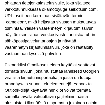
ohjataan tietojenkalastelusivulle, joka sijaitsee
verkkotunnuksessa okamotoyuge-seikotsuin.com.
URL-osoitteen kerrotaan sisältävän termin
"cameleon", mikä heijastaa sivuston mukautuvaa
toimintaa. Yleisen väärennetyn kirjautumissivun
näyttämisen sijaan verkkosivusto tunnistaa uhrin
sähköpostipalveluntarjoajan ja näyttää
väärennetyn kirjautumissivun, joka on räätälöity
vastaamaan kyseistä palvelua.
Esimerkiksi Gmail-osoitteiden käyttäjät saattavat
törmätä sivuun, joka muistuttaa läheisesti Googlen
virallista kirjautumisportaalia ja jossa on tuttuja
brändäys- ja suunnitteluelementtejä. Yahoo- tai
Outlook-tilejä käyttävät henkilöt voivat törmätä
samalla tavalla vakuuttaviin jäljitelmiin näistä
alustoista. Ulkonäöstä riippumatta jokainen näihin