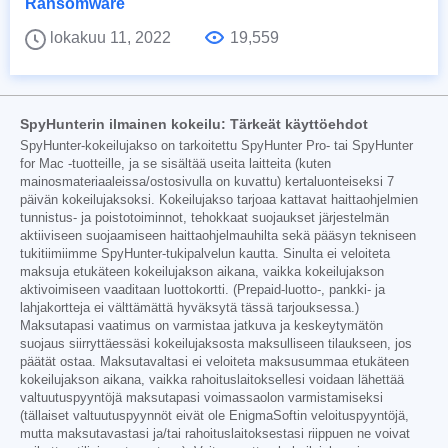
Ransomware
lokakuu 11, 2022
19,559
SpyHunterin ilmainen kokeilu: Tärkeät käyttöehdot
SpyHunter-kokeilujakso on tarkoitettu SpyHunter Pro- tai SpyHunter
for Mac -tuotteille, ja se sisältää useita laitteita (kuten
mainosmateriaaleissa/ostosivulla on kuvattu) kertaluonteiseksi 7
päivän kokeilujaksoksi. Kokeilujakso tarjoaa kattavat haittaohjelmien
tunnistus- ja poistotoiminnot, tehokkaat suojaukset järjestelmän
aktiiviseen suojaamiseen haittaohjelmauhilta sekä pääsyn tekniseen
tukitiimiimme SpyHunter-tukipalvelun kautta. Sinulta ei veloiteta
maksuja etukäteen kokeilujakson aikana, vaikka kokeilujakson
aktivoimiseen vaaditaan luottokortti. (Prepaid-luotto-, pankki- ja
lahjakortteja ei välttämättä hyväksytä tässä tarjouksessa.)
Maksutapasi vaatimus on varmistaa jatkuva ja keskeytymätön
suojaus siirryttäessäsi kokeilujaksosta maksulliseen tilaukseen, jos
päätät ostaa. Maksutavaltasi ei veloiteta maksusummaa etukäteen
kokeilujakson aikana, vaikka rahoituslaitoksellesi voidaan lähettää
valtuutuspyyntöjä maksutapasi voimassaolon varmistamiseksi
(tällaiset valtuutuspyynnöt eivät ole EnigmaSoftin veloituspyyntöjä,
mutta maksutavastasi ja/tai rahoituslaitoksestasi riippuen ne voivat