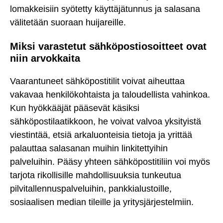
lomakkeisiin syötetty käyttäjätunnus ja salasana
välitetään suoraan huijareille.
Miksi varastetut sähköpostiosoitteet ovat
niin arvokkaita
Vaarantuneet sähköpostitilit voivat aiheuttaa
vakavaa henkilökohtaista ja taloudellista vahinkoa.
Kun hyökkääjät pääsevät käsiksi
sähköpostilaatikkoon, he voivat valvoa yksityistä
viestintää, etsiä arkaluonteisia tietoja ja yrittää
palauttaa salasanan muihin linkitettyihin
palveluihin. Pääsy yhteen sähköpostitiliin voi myös
tarjota rikollisille mahdollisuuksia tunkeutua
pilvitallennuspalveluihin, pankkialustoille,
sosiaalisen median tileille ja yritysjärjestelmiin.