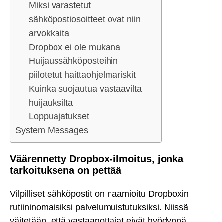
Miksi varastetut
sähköpostiosoitteet ovat niin
arvokkaita
Dropbox ei ole mukana
Huijaussähköposteihin
piilotetut haittaohjelmariskit
Kuinka suojautua vastaavilta
huijauksilta
Loppuajatukset
System Messages
Väärennetty Dropbox-ilmoitus, jonka
tarkoituksena on pettää
Vilpilliset sähköpostit on naamioitu Dropboxin
rutiininomaisiksi palvelumuistutuksiksi. Niissä
väitetään, että vastaanottajat eivät hyödynnä