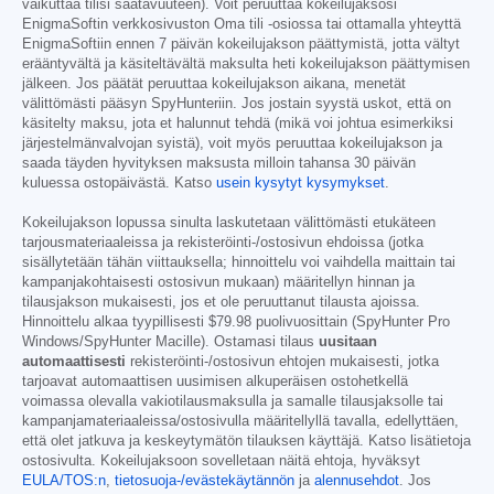
vaikuttaa tilisi saatavuuteen). Voit peruuttaa kokeilujaksosi
EnigmaSoftin verkkosivuston Oma tili -osiossa tai ottamalla yhteyttä
EnigmaSoftiin ennen 7 päivän kokeilujakson päättymistä, jotta vältyt
erääntyvältä ja käsiteltävältä maksulta heti kokeilujakson päättymisen
jälkeen. Jos päätät peruuttaa kokeilujakson aikana, menetät
välittömästi pääsyn SpyHunteriin. Jos jostain syystä uskot, että on
käsitelty maksu, jota et halunnut tehdä (mikä voi johtua esimerkiksi
järjestelmänvalvojan syistä), voit myös peruuttaa kokeilujakson ja
saada täyden hyvityksen maksusta milloin tahansa 30 päivän
kuluessa ostopäivästä. Katso
usein kysytyt kysymykset
.
Kokeilujakson lopussa sinulta laskutetaan välittömästi etukäteen
tarjousmateriaaleissa ja rekisteröinti-/ostosivun ehdoissa (jotka
sisällytetään tähän viittauksella; hinnoittelu voi vaihdella maittain tai
kampanjakohtaisesti ostosivun mukaan) määritellyn hinnan ja
tilausjakson mukaisesti, jos et ole peruuttanut tilausta ajoissa.
Hinnoittelu alkaa tyypillisesti
$79.98
puolivuosittain (SpyHunter Pro
Windows/SpyHunter Macille). Ostamasi tilaus
uusitaan
automaattisesti
rekisteröinti-/ostosivun ehtojen mukaisesti, jotka
tarjoavat automaattisen uusimisen alkuperäisen ostohetkellä
voimassa olevalla vakiotilausmaksulla ja samalle tilausjaksolle tai
kampanjamateriaaleissa/ostosivulla määritellyllä tavalla, edellyttäen,
että olet jatkuva ja keskeytymätön tilauksen käyttäjä. Katso lisätietoja
ostosivulta. Kokeilujaksoon sovelletaan näitä ehtoja, hyväksyt
EULA/TOS:n
,
tietosuoja-/evästekäytännön
ja
alennusehdot
. Jos