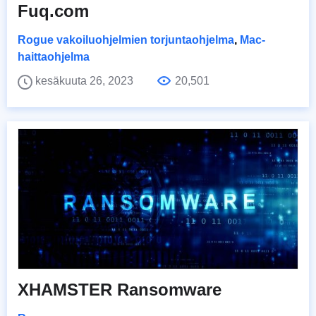
Fuq.com
Rogue vakoiluohjelmien torjuntaohjelma
,
Mac-
haittaohjelma
kesäkuuta 26, 2023
20,501
XHAMSTER Ransomware