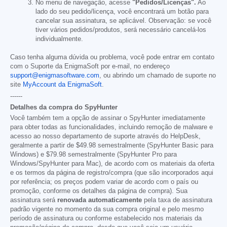
No menu de navegação, acesse
"Pedidos/Licenças".
Ao
lado do seu pedido/licença, você encontrará um botão para
cancelar sua assinatura, se aplicável. Observação: se você
tiver vários pedidos/produtos, será necessário cancelá-los
individualmente.
Caso tenha alguma dúvida ou problema, você pode entrar em contato
com o Suporte da EnigmaSoft por e-mail, no endereço
support@enigmasoftware.com
, ou abrindo um chamado de suporte no
site
MyAccount da EnigmaSoft
.
------
Detalhes da compra do SpyHunter
Você também tem a opção de assinar o SpyHunter imediatamente
para obter todas as funcionalidades, incluindo remoção de malware e
acesso ao nosso departamento de suporte através do HelpDesk,
geralmente a partir de
$49.98
semestralmente (SpyHunter Basic para
Windows) e
$79.98
semestralmente (SpyHunter Pro para
Windows/SpyHunter para Mac), de acordo com os materiais da oferta
e os termos da página de registro/compra (que são incorporados aqui
por referência; os preços podem variar de acordo com o país ou
promoção, conforme os detalhes da página de compra). Sua
assinatura será
renovada automaticamente
pela taxa de assinatura
padrão vigente no momento da sua compra original e pelo mesmo
período de assinatura ou conforme estabelecido nos materiais da