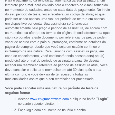
Para o pagamento da renovação automática da sua assinatura, um
lembrete por e-mail será enviado para o endereço de e-mail fornecido
no momento do cadastro, antes de cada data de pagamento. No início
do seu período de teste, você receberá um código de ativação que
pode ser usado apenas uma vez por período de teste e em apenas
um dispositivo por conta. Sua assinatura será renovada
automaticamente pelo preço e período de assinatura, de acordo com
os materiais da oferta e os termos da página de cadastro/compra (que
são incorporados a este documento por referência; os preços podem
variar de acordo com o país ou promoção, conforme os detalhes da
página de compra), desde que você seja um usuário contínuo e
ininterrupto da assinatura. Para usuários com assinatura paga, em
caso de cancelamento, você continuará tendo acesso ao(s) seu(s)
produto(s) até o final do período de assinatura paga. Se desejar
receber um reembolso referente ao período de assinatura atual, você
deve cancelar e solicitar o reembolso em até 30 dias após a sua
última compra, e você deixará de ter acesso a todas as
funcionalidades assim que o seu reembolso for processado.
Você pode cancelar uma assinatura ou período de teste da
seguinte forma:
Acesse
www.enigmasoftware.com
e clique no botão
"Login"
no canto superior direito.
Faça login com seu nome de usuário e senha.