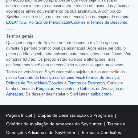
promoção/página de compra, desde que você seja um usuário
contínuo e ininterrupto da assinatura e receba um aviso das próximas
cobranças antes do vencimento da sua assinatura. A compra do
SpyHunter está sujeita aos termos e condições da página de compra,
EULA/TOS
,
Política de Privacidade/Cookies
e
Termos de Desconto
.
------
Termos gerais
Qualquer compra do SpyHunter com desconto é válida apenas
durante o período promocional da assinatura. Após esse período, o
preço padrão vigente será aplicado para renovações automáticas e/ou
compras futuras. Os preços estão sujeitos a alterações, mas
notificaremos você com antecedência sobre quaisquer mudanças.
Todas as versões do SpyHunter estão sujeitas à sua aceitação do
nosso
Contrato de Licença de Usuário Final/Termos de Serviço
,
Política de Privacidade/Cookies
e
Termos de Desconto
. Consulte
também nossas
Perguntas Frequentes
e
Critérios de Avaliação de
Ameaças
. Se desejar desinstalar o SpyHunter,
saiba como
.
Página Inicial
Etapas de Desinstalação do Programa
Critérios de avaliação de ameaças do SpyHunter
Termos e
Condições Adicionais do SpyHunter
Termos e Condições