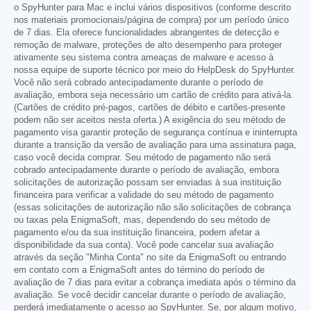
o SpyHunter para Mac e inclui vários dispositivos (conforme descrito
nos materiais promocionais/página de compra) por um período único
de 7 dias. Ela oferece funcionalidades abrangentes de detecção e
remoção de malware, proteções de alto desempenho para proteger
ativamente seu sistema contra ameaças de malware e acesso à
nossa equipe de suporte técnico por meio do HelpDesk do SpyHunter.
Você não será cobrado antecipadamente durante o período de
avaliação, embora seja necessário um cartão de crédito para ativá-la.
(Cartões de crédito pré-pagos, cartões de débito e cartões-presente
podem não ser aceitos nesta oferta.) A exigência do seu método de
pagamento visa garantir proteção de segurança contínua e ininterrupta
durante a transição da versão de avaliação para uma assinatura paga,
caso você decida comprar. Seu método de pagamento não será
cobrado antecipadamente durante o período de avaliação, embora
solicitações de autorização possam ser enviadas à sua instituição
financeira para verificar a validade do seu método de pagamento
(essas solicitações de autorização não são solicitações de cobrança
ou taxas pela EnigmaSoft, mas, dependendo do seu método de
pagamento e/ou da sua instituição financeira, podem afetar a
disponibilidade da sua conta). Você pode cancelar sua avaliação
através da seção "Minha Conta" no site da EnigmaSoft ou entrando
em contato com a EnigmaSoft antes do término do período de
avaliação de 7 dias para evitar a cobrança imediata após o término da
avaliação. Se você decidir cancelar durante o período de avaliação,
perderá imediatamente o acesso ao SpyHunter. Se, por algum motivo,