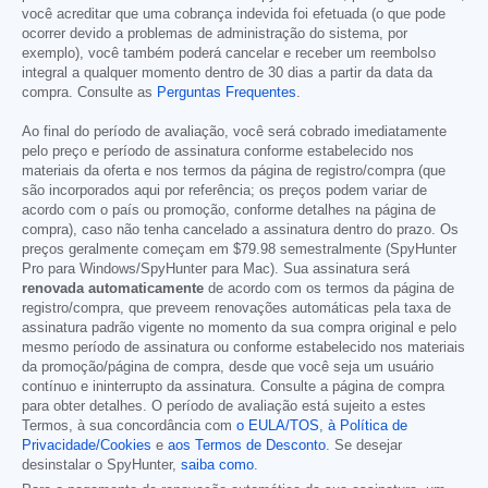
você acreditar que uma cobrança indevida foi efetuada (o que pode
ocorrer devido a problemas de administração do sistema, por
exemplo), você também poderá cancelar e receber um reembolso
integral a qualquer momento dentro de 30 dias a partir da data da
compra. Consulte as
Perguntas Frequentes
.
Ao final do período de avaliação, você será cobrado imediatamente
pelo preço e período de assinatura conforme estabelecido nos
materiais da oferta e nos termos da página de registro/compra (que
são incorporados aqui por referência; os preços podem variar de
acordo com o país ou promoção, conforme detalhes na página de
compra), caso não tenha cancelado a assinatura dentro do prazo. Os
preços geralmente começam em
$79.98
semestralmente (SpyHunter
Pro para Windows/SpyHunter para Mac). Sua assinatura será
renovada automaticamente
de acordo com os termos da página de
registro/compra, que preveem renovações automáticas pela taxa de
assinatura padrão vigente no momento da sua compra original e pelo
mesmo período de assinatura ou conforme estabelecido nos materiais
da promoção/página de compra, desde que você seja um usuário
contínuo e ininterrupto da assinatura. Consulte a página de compra
para obter detalhes. O período de avaliação está sujeito a estes
Termos, à sua concordância com
o EULA/TOS
,
à Política de
Privacidade/Cookies
e
aos Termos de Desconto
. Se desejar
desinstalar o SpyHunter,
saiba como
.