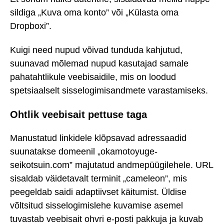
sildiga „Kuva oma konto” või „Külasta oma
Dropboxi”.
Kuigi need nupud võivad tunduda kahjutud,
suunavad mõlemad nupud kasutajad samale
pahatahtlikule veebisaidile, mis on loodud
spetsiaalselt sisselogimisandmete varastamiseks.
Ohtlik veebisait pettuse taga
Manustatud linkidele klõpsavad adressaadid
suunatakse domeenil „okamotoyuge-
seikotsuin.com” majutatud andmepüügilehele. URL
sisaldab väidetavalt terminit „cameleon”, mis
peegeldab saidi adaptiivset käitumist. Üldise
võltsitud sisselogimislehe kuvamise asemel
tuvastab veebisait ohvri e-posti pakkuja ja kuvab