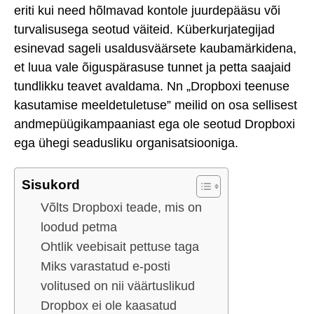
eriti kui need hõlmavad kontole juurdepääsu või
turvalisusega seotud väiteid. Küberkurjategijad
esinevad sageli usaldusväärsete kaubamärkidena,
et luua vale õiguspärasuse tunnet ja petta saajaid
tundlikku teavet avaldama. Nn „Dropboxi teenuse
kasutamise meeldetuletuse” meilid on osa sellisest
andmepüügikampaaniast ega ole seotud Dropboxi
ega ühegi seadusliku organisatsiooniga.
Sisukord
Võlts Dropboxi teade, mis on
loodud petma
Ohtlik veebisait pettuse taga
Miks varastatud e-posti
volitused on nii väärtuslikud
Dropbox ei ole kaasatud