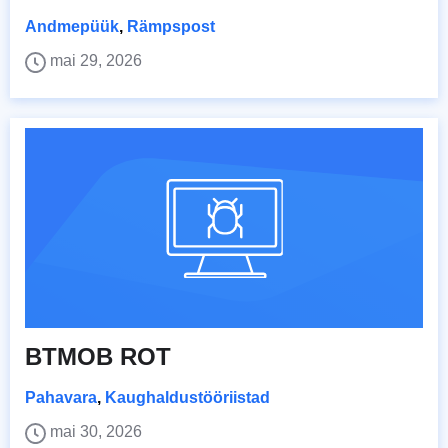
Andmepüük
,
Rämpspost
mai 29, 2026
BTMOB ROT
Pahavara
,
Kaughaldustööriistad
mai 30, 2026