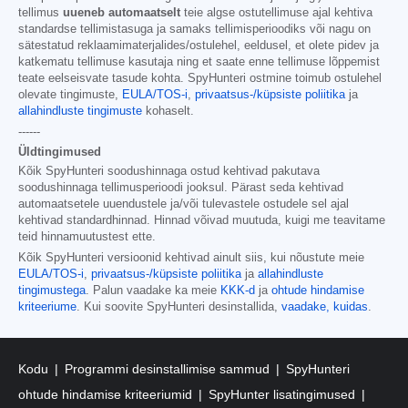
tellimus
uueneb automaatselt
teie algse ostutellimuse ajal kehtiva
standardse tellimistasuga ja samaks tellimisperioodiks või nagu on
sätestatud reklaamimaterjalides/ostulehel, eeldusel, et olete pidev ja
katkematu tellimuse kasutaja ning et saate enne tellimuse lõppemist
teate eelseisvate tasude kohta. SpyHunteri ostmine toimub ostulehel
olevate tingimuste,
EULA/TOS-i
,
privaatsus-/küpsiste poliitika
ja
allahindluste tingimuste
kohaselt.
------
Üldtingimused
Kõik SpyHunteri soodushinnaga ostud kehtivad pakutava
soodushinnaga tellimusperioodi jooksul. Pärast seda kehtivad
automaatsetele uuendustele ja/või tulevastele ostudele sel ajal
kehtivad standardhinnad. Hinnad võivad muutuda, kuigi me teavitame
teid hinnamuutustest ette.
Kõik SpyHunteri versioonid kehtivad ainult siis, kui nõustute meie
EULA/TOS-i
,
privaatsus-/küpsiste poliitika
ja
allahindluste
tingimustega
. Palun vaadake ka meie
KKK-d
ja
ohtude hindamise
kriteeriume
. Kui soovite SpyHunteri desinstallida,
vaadake, kuidas
.
Kodu
Programmi desinstallimise sammud
SpyHunteri
ohtude hindamise kriteeriumid
SpyHunter lisatingimused