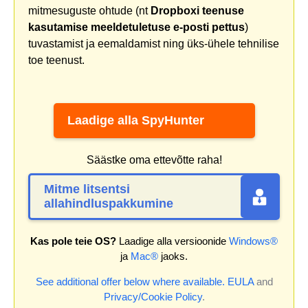
mitmesuguste ohtude (nt
Dropboxi teenuse
kasutamise meeldetuletuse e-posti pettus
)
tuvastamist ja eemaldamist ning üks-ühele tehnilise
toe teenust.
Laadige alla SpyHunter
Säästke oma ettevõtte raha!
Mitme litsentsi
allahindluspakkumine
Kas pole teie OS?
Laadige alla versioonide
Windows®
ja
Mac®
jaoks.
See additional offer below where available.
EULA
and
Privacy/Cookie Policy
.