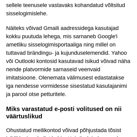
sellele teenusele vastavaks kohandatud võltsitud
sisselogimislehe.
Näiteks võivad Gmaili aadressidega kasutajad
kokku puutuda lehega, mis sarnaneb Google'i
ametliku sisselogimisportaaliga ning millel on
tuttavad brändingu- ja kujunduselemendid. Yahoo
või Outlooki kontosid kasutavad isikud võivad näha
nende platvormide sarnaseid veenvaid
imitatsioone. Olenemata välimusest edastatakse
iga nendesse vormidesse sisestatud kasutajanimi
ja parool otse petturitele.
Miks varastatud e-posti volitused on nii
väärtuslikud
Ohustatud meilikontod võivad põhjustada tõsist