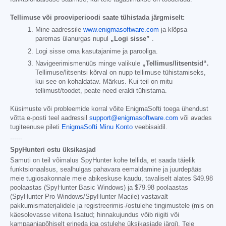
Tellimuse või prooviperioodi saate tühistada järgmiselt:
Mine aadressile
www.enigmasoftware.com
ja klõpsa
paremas ülanurgas nupul
„Logi sisse”
.
Logi sisse oma kasutajanime ja parooliga.
Navigeerimismenüüs minge valikule
„Tellimus/litsentsid“.
Tellimuse/litsentsi kõrval on nupp tellimuse tühistamiseks,
kui see on kohaldatav. Märkus. Kui teil on mitu
tellimust/toodet, peate need eraldi tühistama.
Küsimuste või probleemide korral võite EnigmaSofti toega ühendust
võtta e-posti teel aadressil
support@enigmasoftware.com
või avades
tugiteenuse pileti
EnigmaSofti Minu Konto
veebisaidil.
------
SpyHunteri ostu üksikasjad
Samuti on teil võimalus SpyHunter kohe tellida, et saada täielik
funktsionaalsus, sealhulgas pahavara eemaldamine ja juurdepääs
meie tugiosakonnale meie abikeskuse kaudu, tavaliselt alates
$49.98
poolaastas (SpyHunter Basic Windows) ja
$79.98
poolaastas
(SpyHunter Pro Windows/SpyHunter Macile) vastavalt
pakkumismaterjalidele ja registreerimis-/ostulehe tingimustele (mis on
käesolevasse viitena lisatud; hinnakujundus võib riigiti või
kampaaniapõhiselt erineda iga ostulehe üksikasjade järgi). Teie