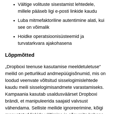
Vältige volituste sisestamist lehtedele,
millele pääseb ligi e-posti linkide kaudu
Luba mitmefaktoriline autentimine alati, kui
see on võimalik
Hoidke operatsioonisüsteemid ja
turvatarkvara ajakohasena
Lõppmõtted
„Dropboxi teenuse kasutamise meeldetuletuse”
meilid on petturlikud andmepüügisõnumid, mis on
loodud veenvate võltsitud sisselogimislehtede
kaudu meili sisselogimisandmete varastamiseks.
Kampaania kasutab usaldusväärset Dropboxi
brändi, et manipuleerida saajaid valvsust
vähendama. Selliste meilide ignoreerimine, kõigi