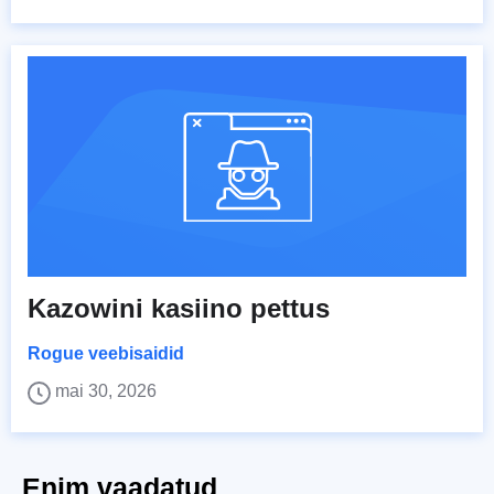
Kazowini kasiino pettus
Rogue veebisaidid
mai 30, 2026
Enim vaadatud