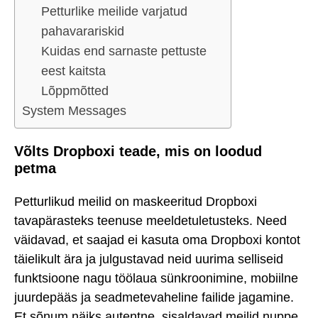
Petturlike meilide varjatud
pahavarariskid
Kuidas end sarnaste pettuste
eest kaitsta
Lõppmõtted
System Messages
Võlts Dropboxi teade, mis on loodud
petma
Petturlikud meilid on maskeeritud Dropboxi
tavapärasteks teenuse meeldetuletusteks. Need
väidavad, et saajad ei kasuta oma Dropboxi kontot
täielikult ära ja julgustavad neid uurima selliseid
funktsioone nagu töölaua sünkroonimine, mobiilne
juurdepääs ja seadmetevaheline failide jagamine.
Et sõnum näiks autentne, sisaldavad meilid nuppe