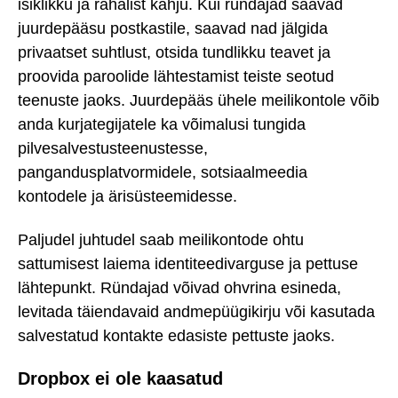
isiklikku ja rahalist kahju. Kui ründajad saavad
juurdepääsu postkastile, saavad nad jälgida
privaatset suhtlust, otsida tundlikku teavet ja
proovida paroolide lähtestamist teiste seotud
teenuste jaoks. Juurdepääs ühele meilikontole võib
anda kurjategijatele ka võimalusi tungida
pilvesalvestusteenustesse,
pangandusplatvormidele, sotsiaalmeedia
kontodele ja ärisüsteemidesse.
Paljudel juhtudel saab meilikontode ohtu
sattumisest laiema identiteedivarguse ja pettuse
lähtepunkt. Ründajad võivad ohvrina esineda,
levitada täiendavaid andmepüügikirju või kasutada
salvestatud kontakte edasiste pettuste jaoks.
Dropbox ei ole kaasatud