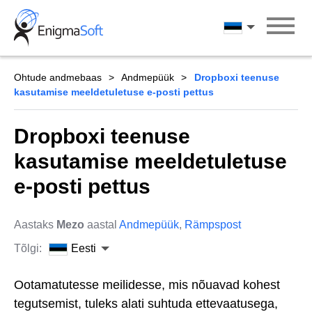
Skip
to
Eesti
content
Ohtude andmebaas
Andmepüük
Dropboxi teenuse
kasutamise meeldetuletuse e-posti pettus
Dropboxi teenuse
kasutamise meeldetuletuse
e-posti pettus
Aastaks
Mezo
aastal
Andmepüük
,
Rämpspost
Tõlgi:
Eesti
Ootamatutesse meilidesse, mis nõuavad kohest
tegutsemist, tuleks alati suhtuda ettevaatusega,