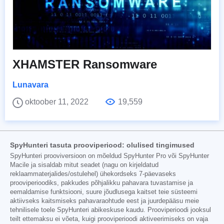
XHAMSTER Ransomware
Lunavara
oktoober 11, 2022
19,559
SpyHunteri tasuta prooviperiood: olulised tingimused
SpyHunteri prooviversioon on mõeldud SpyHunter Pro või SpyHunter
Macile ja sisaldab mitut seadet (nagu on kirjeldatud
reklaammaterjalides/ostulehel) ühekordseks 7-päevaseks
prooviperioodiks, pakkudes põhjalikku pahavara tuvastamise ja
eemaldamise funktsiooni, suure jõudlusega kaitset teie süsteemi
aktiivseks kaitsmiseks pahavaraohtude eest ja juurdepääsu meie
tehnilisele toele SpyHunteri abikeskuse kaudu. Prooviperioodi jooksul
teilt ettemaksu ei võeta, kuigi prooviperioodi aktiveerimiseks on vaja