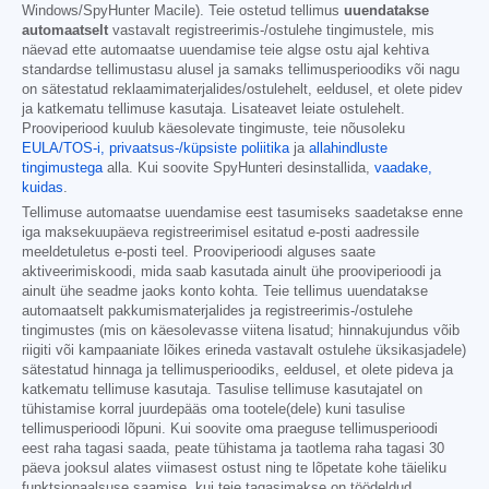
Windows/SpyHunter Macile). Teie ostetud tellimus
uuendatakse
automaatselt
vastavalt registreerimis-/ostulehe tingimustele, mis
näevad ette automaatse uuendamise teie algse ostu ajal kehtiva
standardse tellimustasu alusel ja samaks tellimusperioodiks või nagu
on sätestatud reklaamimaterjalides/ostulehelt, eeldusel, et olete pidev
ja katkematu tellimuse kasutaja. Lisateavet leiate ostulehelt.
Prooviperiood kuulub käesolevate tingimuste, teie nõusoleku
EULA/TOS-i,
privaatsus-/küpsiste poliitika
ja
allahindluste
tingimustega
alla. Kui soovite SpyHunteri desinstallida,
vaadake,
kuidas
.
Tellimuse automaatse uuendamise eest tasumiseks saadetakse enne
iga maksekuupäeva registreerimisel esitatud e-posti aadressile
meeldetuletus e-posti teel. Prooviperioodi alguses saate
aktiveerimiskoodi, mida saab kasutada ainult ühe prooviperioodi ja
ainult ühe seadme jaoks konto kohta. Teie tellimus uuendatakse
automaatselt pakkumismaterjalides ja registreerimis-/ostulehe
tingimustes (mis on käesolevasse viitena lisatud; hinnakujundus võib
riigiti või kampaaniate lõikes erineda vastavalt ostulehe üksikasjadele)
sätestatud hinnaga ja tellimusperioodiks, eeldusel, et olete pideva ja
katkematu tellimuse kasutaja. Tasulise tellimuse kasutajatel on
tühistamise korral juurdepääs oma tootele(dele) kuni tasulise
tellimusperioodi lõpuni. Kui soovite oma praeguse tellimusperioodi
eest raha tagasi saada, peate tühistama ja taotlema raha tagasi 30
päeva jooksul alates viimasest ostust ning te lõpetate kohe täieliku
funktsionaalsuse saamise, kui teie tagasimakse on töödeldud.