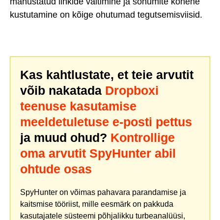
manustatud linkide vältimine ja sõnumite kohene
kustutamine on kõige ohutumad tegutsemisviisid.
Kas kahtlustate, et teie arvutit
võib nakatada
Dropboxi
teenuse kasutamise
meeldetuletuse e-posti pettus
ja muud ohud?
Kontrollige
oma arvutit SpyHunter abil
ohtude osas
SpyHunter on võimas pahavara parandamise ja
kaitsmise tööriist, mille eesmärk on pakkuda
kasutajatele süsteemi põhjalikku turbeanalüüsi,