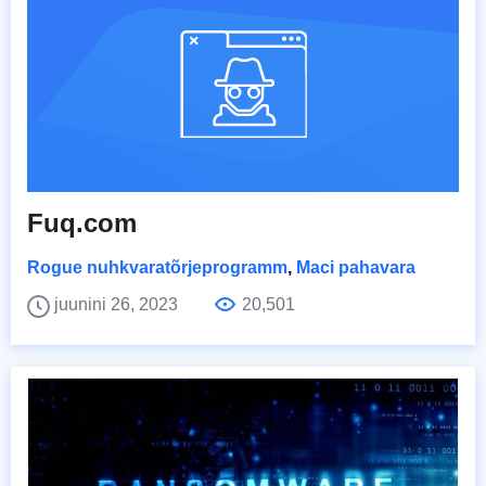
Fuq.com
Rogue nuhkvaratõrjeprogramm
,
Maci pahavara
juunini 26, 2023
20,501