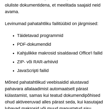
oluliste dokumentidena, et meelitada saajaid neid
avama.
Levinumad pahatahtliku failitüübid on järgmised:
Täidetavad programmid
PDF-dokumendid
Kahjulikke makrosid sisaldavad Office'i failid
ZIP- või RAR-arhiivid
JavaScripti failid
Mõned pahatahtlikud veebisaidid alustavad
pahavara allalaadimist automaatselt pärast
külastamist, samas kui teatud dokumendipõhised
ohud aktiveeruvad alles pärast seda, kui kasutajad
lubavad makrosid või muud manustatud sisu.