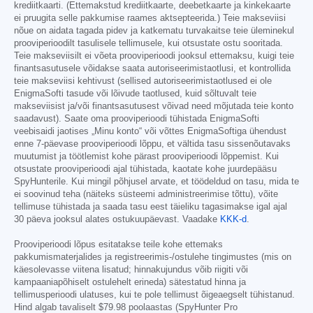
krediitkaarti. (Ettemakstud krediitkaarte, deebetkaarte ja kinkekaarte
ei pruugita selle pakkumise raames aktsepteerida.) Teie makseviisi
nõue on aidata tagada pidev ja katkematu turvakaitse teie üleminekul
prooviperioodilt tasulisele tellimusele, kui otsustate ostu sooritada.
Teie makseviisilt ei võeta prooviperioodi jooksul ettemaksu, kuigi teie
finantsasutusele võidakse saata autoriseerimistaotlusi, et kontrollida
teie makseviisi kehtivust (sellised autoriseerimistaotlused ei ole
EnigmaSofti tasude või lõivude taotlused, kuid sõltuvalt teie
makseviisist ja/või finantsasutusest võivad need mõjutada teie konto
saadavust). Saate oma prooviperioodi tühistada EnigmaSofti
veebisaidi jaotises „Minu konto“ või võttes EnigmaSoftiga ühendust
enne 7-päevase prooviperioodi lõppu, et vältida tasu sissenõutavaks
muutumist ja töötlemist kohe pärast prooviperioodi lõppemist. Kui
otsustate prooviperioodi ajal tühistada, kaotate kohe juurdepääsu
SpyHunterile. Kui mingil põhjusel arvate, et töödeldud on tasu, mida te
ei soovinud teha (näiteks süsteemi administreerimise tõttu), võite
tellimuse tühistada ja saada tasu eest täieliku tagasimakse igal ajal
30 päeva jooksul alates ostukuupäevast. Vaadake
KKK-d
.
Prooviperioodi lõpus esitatakse teile kohe ettemaks
pakkumismaterjalides ja registreerimis-/ostulehe tingimustes (mis on
käesolevasse viitena lisatud; hinnakujundus võib riigiti või
kampaaniapõhiselt ostulehelt erineda) sätestatud hinna ja
tellimusperioodi ulatuses, kui te pole tellimust õigeaegselt tühistanud.
Hind algab tavaliselt
$79.98
poolaastas (SpyHunter Pro