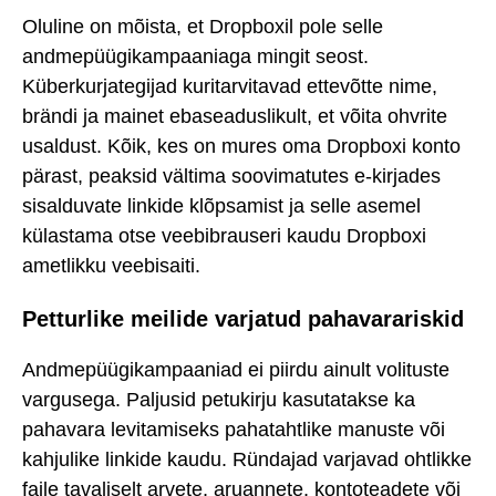
Oluline on mõista, et Dropboxil pole selle
andmepüügikampaaniaga mingit seost.
Küberkurjategijad kuritarvitavad ettevõtte nime,
brändi ja mainet ebaseaduslikult, et võita ohvrite
usaldust. Kõik, kes on mures oma Dropboxi konto
pärast, peaksid vältima soovimatutes e-kirjades
sisalduvate linkide klõpsamist ja selle asemel
külastama otse veebibrauseri kaudu Dropboxi
ametlikku veebisaiti.
Petturlike meilide varjatud pahavarariskid
Andmepüügikampaaniad ei piirdu ainult volituste
vargusega. Paljusid petukirju kasutatakse ka
pahavara levitamiseks pahatahtlike manuste või
kahjulike linkide kaudu. Ründajad varjavad ohtlikke
faile tavaliselt arvete, aruannete, kontoteadete või