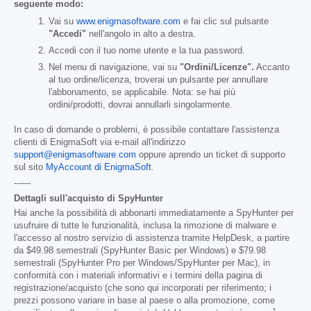
seguente modo:
Vai su
www.enigmasoftware.com
e fai clic sul pulsante
"Accedi"
nell'angolo in alto a destra.
Accedi con il tuo nome utente e la tua password.
Nel menu di navigazione, vai su
"Ordini/Licenze".
Accanto
al tuo ordine/licenza, troverai un pulsante per annullare
l'abbonamento, se applicabile. Nota: se hai più
ordini/prodotti, dovrai annullarli singolarmente.
In caso di domande o problemi, è possibile contattare l'assistenza
clienti di EnigmaSoft via e-mail all'indirizzo
support@enigmasoftware.com
oppure aprendo un ticket di supporto
sul sito
MyAccount di EnigmaSoft
.
------
Dettagli sull'acquisto di SpyHunter
Hai anche la possibilità di abbonarti immediatamente a SpyHunter per
usufruire di tutte le funzionalità, inclusa la rimozione di malware e
l'accesso al nostro servizio di assistenza tramite HelpDesk, a partire
da
$49.98
semestrali (SpyHunter Basic per Windows) e
$79.98
semestrali (SpyHunter Pro per Windows/SpyHunter per Mac), in
conformità con i materiali informativi e i termini della pagina di
registrazione/acquisto (che sono qui incorporati per riferimento; i
prezzi possono variare in base al paese o alla promozione, come