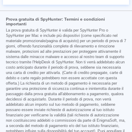
Prova gratuita di SpyHunter: Termini e condizioni
importanti
La prova gratuita di SpyHunter è valida per SpyHunter Pro o
SpyHunter per Mac e include più dispositivi (come specificato nel
materiale promozionale/pagina di acquisto) per un periodo di prova di 7
giorni, offrendo funzionalità complete di rilevamento e rimozione
malware, protezioni ad alte prestazioni per proteggere attivamente il
sistema dalle minacce malware e accesso al nostro team di supporto
tecnico tramite l'HelpDesk di SpyHunter. Non ti verrà addebitato alcun
costo anticipato durante il periodo di prova, sebbene sia necessaria
una carta di credito per attivarla. (Carte di credito prepagate, carte di
debito e carte regalo potrebbero non essere accettate con questa
offerta.) La richiesta di un metodo di pagamento è necessaria per
garantire una protezione di sicurezza continua e ininterrotta durante il
passaggio dalla prova gratuita all'abbonamento a pagamento, qualora
decidessi di acquistarlo. Durante il periodo di prova, non verrà
addebitato alcun importo sul tuo metodo di pagamento, sebbene
possano essere inviate richieste di autorizzazione al tuo istituto
finanziario per verificarne la validità (tali richieste di autorizzazione
non costituiscono addebiti o commissioni da parte di EnigmaSoft, ma,
a seconda del metodo di pagamento e/o del tuo istituto finanziario,
potrebbero influire sulla disponibilità del tuo account). Puoi annullare il