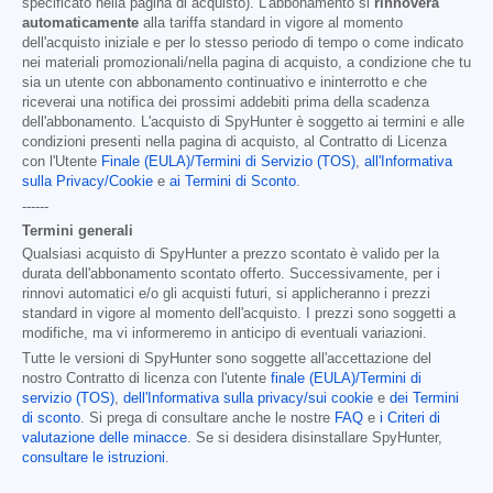
specificato nella pagina di acquisto). L'abbonamento si
rinnoverà
automaticamente
alla tariffa standard in vigore al momento
dell'acquisto iniziale e per lo stesso periodo di tempo o come indicato
nei materiali promozionali/nella pagina di acquisto, a condizione che tu
sia un utente con abbonamento continuativo e ininterrotto e che
riceverai una notifica dei prossimi addebiti prima della scadenza
dell'abbonamento. L'acquisto di SpyHunter è soggetto ai termini e alle
condizioni presenti nella pagina di acquisto, al Contratto di Licenza
con l'Utente
Finale (EULA)/Termini di Servizio (TOS)
,
all'Informativa
sulla Privacy/Cookie
e
ai Termini di Sconto
.
------
Termini generali
Qualsiasi acquisto di SpyHunter a prezzo scontato è valido per la
durata dell'abbonamento scontato offerto. Successivamente, per i
rinnovi automatici e/o gli acquisti futuri, si applicheranno i prezzi
standard in vigore al momento dell'acquisto. I prezzi sono soggetti a
modifiche, ma vi informeremo in anticipo di eventuali variazioni.
Tutte le versioni di SpyHunter sono soggette all'accettazione del
nostro Contratto di licenza con l'utente
finale (EULA)/Termini di
servizio (TOS)
,
dell'Informativa sulla privacy/sui cookie
e
dei Termini
di sconto
. Si prega di consultare anche le nostre
FAQ
e
i Criteri di
valutazione delle minacce
. Se si desidera disinstallare SpyHunter,
consultare le istruzioni
.