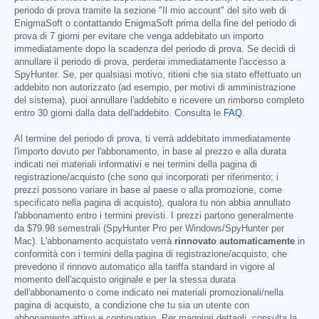
periodo di prova tramite la sezione "Il mio account" del sito web di
EnigmaSoft o contattando EnigmaSoft prima della fine del periodo di
prova di 7 giorni per evitare che venga addebitato un importo
immediatamente dopo la scadenza del periodo di prova. Se decidi di
annullare il periodo di prova, perderai immediatamente l'accesso a
SpyHunter. Se, per qualsiasi motivo, ritieni che sia stato effettuato un
addebito non autorizzato (ad esempio, per motivi di amministrazione
del sistema), puoi annullare l'addebito e ricevere un rimborso completo
entro 30 giorni dalla data dell'addebito. Consulta le
FAQ
.
Al termine del periodo di prova, ti verrà addebitato immediatamente
l'importo dovuto per l'abbonamento, in base al prezzo e alla durata
indicati nei materiali informativi e nei termini della pagina di
registrazione/acquisto (che sono qui incorporati per riferimento; i
prezzi possono variare in base al paese o alla promozione, come
specificato nella pagina di acquisto), qualora tu non abbia annullato
l'abbonamento entro i termini previsti. I prezzi partono generalmente
da
$79.98
semestrali (SpyHunter Pro per Windows/SpyHunter per
Mac). L'abbonamento acquistato verrà
rinnovato automaticamente
in
conformità con i termini della pagina di registrazione/acquisto, che
prevedono il rinnovo automatico alla tariffa standard in vigore al
momento dell'acquisto originale e per la stessa durata
dell'abbonamento o come indicato nei materiali promozionali/nella
pagina di acquisto, a condizione che tu sia un utente con
abbonamento attivo e continuativo. Per maggiori dettagli, consulta la