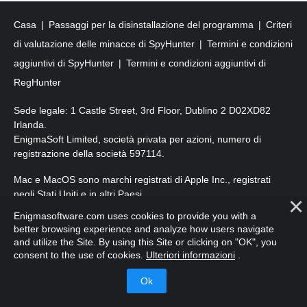
Casa
Passaggi per la disinstallazione del programma
Criteri
di valutazione delle minacce di SpyHunter
Termini e condizioni
aggiuntivi di SpyHunter
Termini e condizioni aggiuntivi di
RegHunter
Sede legale: 1 Castle Street, 3rd Floor, Dublino 2 D02XD82
Irlanda.
EnigmaSoft Limited, società privata per azioni, numero di
registrazione della società 597114.
Mac e MacOS sono marchi registrati di Apple Inc., registrati
negli Stati Uniti e in altri Paesi.
Enigmasoftware.com uses cookies to provide you with a
Copyright 2016-
2026
. EnigmaSoft Ltd. Tutti i diritti riservati.
better browsing experience and analyze how users navigate
and utilize the Site. By using this Site or clicking on "OK", you
consent to the use of cookies.
Ulteriori informazioni
.