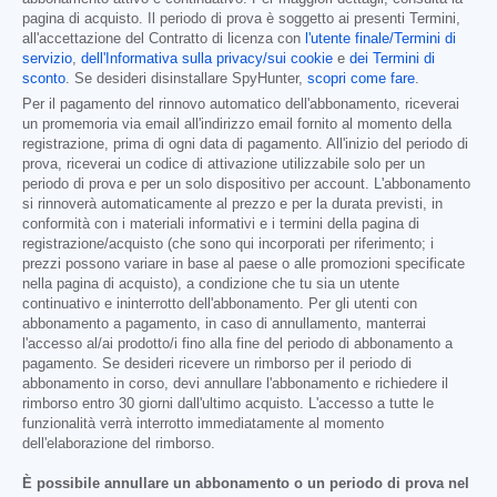
pagina di acquisto. Il periodo di prova è soggetto ai presenti Termini,
all'accettazione del Contratto di licenza con
l'utente finale/Termini di
servizio
,
dell'Informativa sulla privacy/sui cookie
e
dei Termini di
sconto
. Se desideri disinstallare SpyHunter,
scopri come fare
.
Per il pagamento del rinnovo automatico dell'abbonamento, riceverai
un promemoria via email all'indirizzo email fornito al momento della
registrazione, prima di ogni data di pagamento. All'inizio del periodo di
prova, riceverai un codice di attivazione utilizzabile solo per un
periodo di prova e per un solo dispositivo per account. L'abbonamento
si rinnoverà automaticamente al prezzo e per la durata previsti, in
conformità con i materiali informativi e i termini della pagina di
registrazione/acquisto (che sono qui incorporati per riferimento; i
prezzi possono variare in base al paese o alle promozioni specificate
nella pagina di acquisto), a condizione che tu sia un utente
continuativo e ininterrotto dell'abbonamento. Per gli utenti con
abbonamento a pagamento, in caso di annullamento, manterrai
l'accesso al/ai prodotto/i fino alla fine del periodo di abbonamento a
pagamento. Se desideri ricevere un rimborso per il periodo di
abbonamento in corso, devi annullare l'abbonamento e richiedere il
rimborso entro 30 giorni dall'ultimo acquisto. L'accesso a tutte le
funzionalità verrà interrotto immediatamente al momento
dell'elaborazione del rimborso.
È possibile annullare un abbonamento o un periodo di prova nel