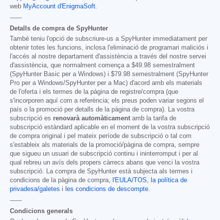
web
MyAccount d'EnigmaSoft
.
------
Detalls de compra de SpyHunter
També teniu l'opció de subscriure-us a SpyHunter immediatament per
obtenir totes les funcions, inclosa l'eliminació de programari maliciós i
l'accés al nostre departament d'assistència a través del nostre servei
d'assistència, que normalment comença a
$49.98
semestralment
(SpyHunter Basic per a Windows) i
$79.98
semestralment (SpyHunter
Pro per a Windows/SpyHunter per a Mac) d'acord amb els materials
de l'oferta i els termes de la pàgina de registre/compra (que
s'incorporen aquí com a referència; els preus poden variar segons el
país o la promoció per detalls de la pàgina de compra). La vostra
subscripció es
renovarà automàticament
amb la tarifa de
subscripció estàndard aplicable en el moment de la vostra subscripció
de compra original i pel mateix període de subscripció o tal com
s'estableix als materials de la promoció/pàgina de compra, sempre
que sigueu un usuari de subscripció continu i ininterromput i per al
qual rebreu un avís dels propers càrrecs abans que venci la vostra
subscripció. La compra de SpyHunter està subjecta als termes i
condicions de la pàgina de compra,
l'EULA/TOS
,
la política de
privadesa/galetes
i
les condicions de descompte
.
------
Condicions generals