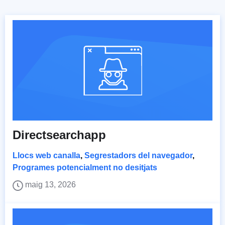
Directsearchapp
Llocs web canalla
,
Segrestadors del navegador
,
Programes potencialment no desitjats
maig 13, 2026