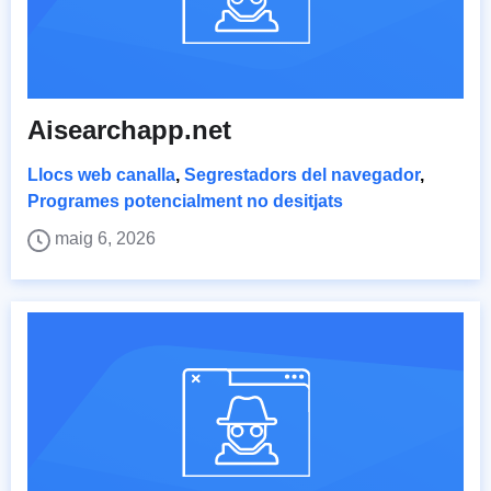
Aisearchapp.net
Llocs web canalla
,
Segrestadors del navegador
,
Programes potencialment no desitjats
maig 6, 2026