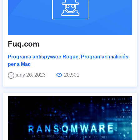
Fuq.com
Programa antispyware Rogue
,
Programari maliciós
per a Mac
juny 26, 2023
20,501