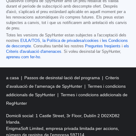
Qualsevol compra de SpyHunter amb un preu rebaixat és vàlida
durant el període de subscripció amb descompte ofert. Després
d'això, s'aplicarà el preu estàndard aplicable en aquell moment per a
les renovacions automàtiques i/o compres futures. Els preus estan
subjectes a canvis, tot i que us notificarem amb antelació els canvis
de preu.
Totes les versions de SpyHunter estan subjectes a l'acceptació dels
nostres
EULA/TOS
,
la Política de privadesa/cookies
i
les Condicions
de descompte
. Consulteu també les nostres
Preguntes freqüents
i
els
Criteris d'avaluació d'amenaces
. Si voleu desinstal·lar SpyHunter,
apreneu com fer-ho
.
a casa
Passos de desinstal·lació del programa
Criteris
d'avaluació de l'amenaça de SpyHunter
Termes i condicions
addicionals de SpyHunter
Termes i condicions addicionals de
RegHunter
Domicili social: 1 Castle Street, 3r Floor, Dublín 2 D02XD82
Irlanda.
EnigmaSoft Limited, empresa privada limitada per accions,
número de registre de l'empresa 597114.