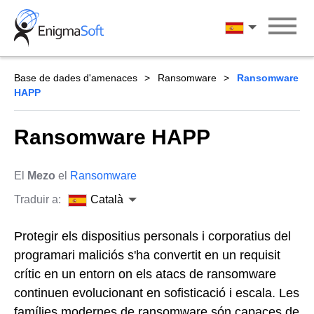
Skip
to
Català
content
Base de dades d'amenaces
Ransomware
Ransomware
HAPP
Ransomware HAPP
El
Mezo
el
Ransomware
Traduir a:
Català
Protegir els dispositius personals i corporatius del
programari maliciós s'ha convertit en un requisit
crític en un entorn on els atacs de ransomware
continuen evolucionant en sofisticació i escala. Les
famílies modernes de ransomware són capaces de