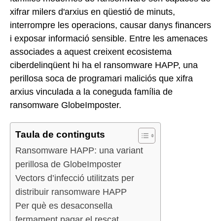
xifrar milers d'arxius en qüestió de minuts,
interrompre les operacions, causar danys financers
i exposar informació sensible. Entre les amenaces
associades a aquest creixent ecosistema
ciberdelinqüent hi ha el ransomware HAPP, una
perillosa soca de programari maliciós que xifra
arxius vinculada a la coneguda família de
ransomware GlobeImposter.
Taula de continguts
Ransomware HAPP: una variant
perillosa de GlobeImposter
Vectors d’infecció utilitzats per
distribuir ransomware HAPP
Per què es desaconsella
fermament pagar el rescat