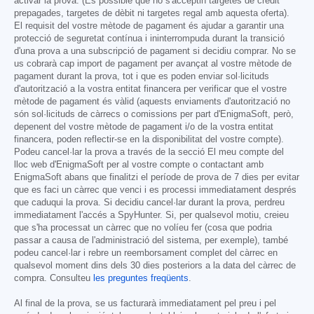
activar la prova. (És possible que no s'acceptin targetes de crèdit
prepagades, targetes de dèbit ni targetes regal amb aquesta oferta).
El requisit del vostre mètode de pagament és ajudar a garantir una
protecció de seguretat contínua i ininterrompuda durant la transició
d'una prova a una subscripció de pagament si decidiu comprar. No se
us cobrarà cap import de pagament per avançat al vostre mètode de
pagament durant la prova, tot i que es poden enviar sol·licituds
d'autorització a la vostra entitat financera per verificar que el vostre
mètode de pagament és vàlid (aquests enviaments d'autorització no
són sol·licituds de càrrecs o comissions per part d'EnigmaSoft, però,
depenent del vostre mètode de pagament i/o de la vostra entitat
financera, poden reflectir-se en la disponibilitat del vostre compte).
Podeu cancel·lar la prova a través de la secció El meu compte del
lloc web d'EnigmaSoft per al vostre compte o contactant amb
EnigmaSoft abans que finalitzi el període de prova de 7 dies per evitar
que es faci un càrrec que venci i es processi immediatament després
que caduqui la prova. Si decidiu cancel·lar durant la prova, perdreu
immediatament l'accés a SpyHunter. Si, per qualsevol motiu, creieu
que s'ha processat un càrrec que no volíeu fer (cosa que podria
passar a causa de l'administració del sistema, per exemple), també
podeu cancel·lar i rebre un reemborsament complet del càrrec en
qualsevol moment dins dels 30 dies posteriors a la data del càrrec de
compra. Consulteu
les preguntes freqüents
.
Al final de la prova, se us facturarà immediatament pel preu i pel