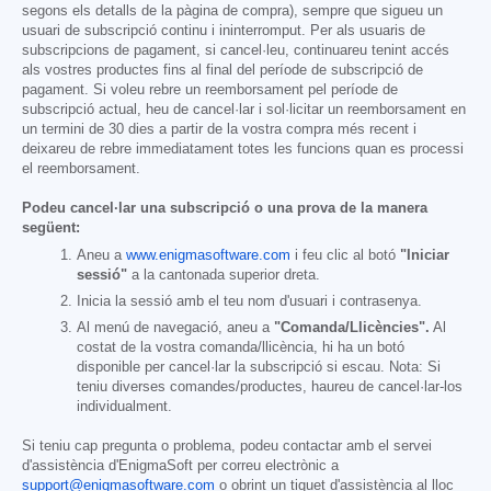
segons els detalls de la pàgina de compra), sempre que sigueu un
usuari de subscripció continu i ininterromput. Per als usuaris de
subscripcions de pagament, si cancel·leu, continuareu tenint accés
als vostres productes fins al final del període de subscripció de
pagament. Si voleu rebre un reemborsament pel període de
subscripció actual, heu de cancel·lar i sol·licitar un reemborsament en
un termini de 30 dies a partir de la vostra compra més recent i
deixareu de rebre immediatament totes les funcions quan es processi
el reemborsament.
Podeu cancel·lar una subscripció o una prova de la manera
següent:
Aneu a
www.enigmasoftware.com
i feu clic al botó
"Iniciar
sessió"
a la cantonada superior dreta.
Inicia la sessió amb el teu nom d'usuari i contrasenya.
Al menú de navegació, aneu a
"Comanda/Llicències".
Al
costat de la vostra comanda/llicència, hi ha un botó
disponible per cancel·lar la subscripció si escau. Nota: Si
teniu diverses comandes/productes, haureu de cancel·lar-los
individualment.
Si teniu cap pregunta o problema, podeu contactar amb el servei
d'assistència d'EnigmaSoft per correu electrònic a
support@enigmasoftware.com
o obrint un tiquet d'assistència al lloc