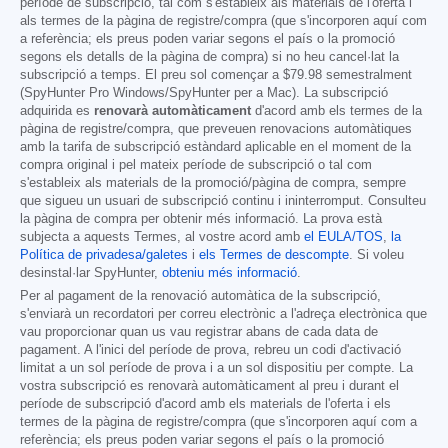
període de subscripció, tal com s'estableix als materials de l'oferta i
als termes de la pàgina de registre/compra (que s'incorporen aquí com
a referència; els preus poden variar segons el país o la promoció
segons els detalls de la pàgina de compra) si no heu cancel·lat la
subscripció a temps. El preu sol començar a
$79.98
semestralment
(SpyHunter Pro Windows/SpyHunter per a Mac). La subscripció
adquirida es
renovarà automàticament
d'acord amb els termes de la
pàgina de registre/compra, que preveuen renovacions automàtiques
amb la tarifa de subscripció estàndard aplicable en el moment de la
compra original i pel mateix període de subscripció o tal com
s'estableix als materials de la promoció/pàgina de compra, sempre
que sigueu un usuari de subscripció continu i ininterromput. Consulteu
la pàgina de compra per obtenir més informació. La prova està
subjecta a aquests Termes, al vostre acord amb
el EULA/TOS
,
la
Política de privadesa/galetes
i
els Termes de descompte
. Si voleu
desinstal·lar SpyHunter,
obteniu més informació
.
Per al pagament de la renovació automàtica de la subscripció,
s'enviarà un recordatori per correu electrònic a l'adreça electrònica que
vau proporcionar quan us vau registrar abans de cada data de
pagament. A l'inici del període de prova, rebreu un codi d'activació
limitat a un sol període de prova i a un sol dispositiu per compte. La
vostra subscripció es renovarà automàticament al preu i durant el
període de subscripció d'acord amb els materials de l'oferta i els
termes de la pàgina de registre/compra (que s'incorporen aquí com a
referència; els preus poden variar segons el país o la promoció