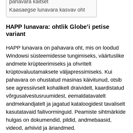
pahavara kaitset
Kaasaegse lunavara kasvav oht
HAPP lunavara: ohtlik Globe’i petise
variant
HAPP lunavara on pahavara oht, mis on loodud
Windowsi süsteemidesse tungimiseks, väärtuslike
andmete krüpteerimiseks ja ohvritelt
krüptovaluutamaksete väljapressimiseks. Kui
pahavara on ohustatud masinas käivitunud, otsib
see agressiivselt kohalikelt draividelt, kaardistatud
võrgusalvestusruumidest, eemaldatavatelt
andmekandjatelt ja jagatud kataloogidest tavaliselt
kasutatavaid failivorminguid. Peamiste sihtmärkide
hulgas on dokumendid, pildid, andmebaasid,
videod, arhiivid ja äriandmed.