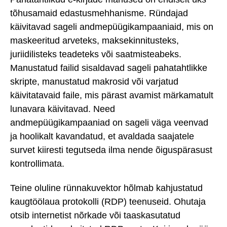
tõhusamaid edastusmehhanisme. Ründajad
käivitavad sageli andmepüügikampaaniaid, mis on
maskeeritud arveteks, maksekinnitusteks,
juriidilisteks teadeteks või saatmisteabeks.
Manustatud failid sisaldavad sageli pahatahtlikke
skripte, manustatud makrosid või varjatud
käivitatavaid faile, mis pärast avamist märkamatult
lunavara käivitavad. Need
andmepüügikampaaniad on sageli väga veenvad
ja hoolikalt kavandatud, et avaldada saajatele
survet kiiresti tegutseda ilma nende õiguspärasust
kontrollimata.
Teine oluline rünnakuvektor hõlmab kahjustatud
kaugtöölaua protokolli (RDP) teenuseid. Ohutaja
otsib internetist nõrkade või taaskasutatud