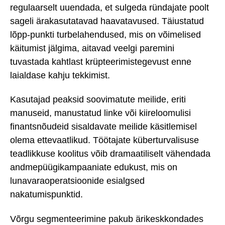
regulaarselt uuendada, et sulgeda ründajate poolt
sageli ärakasutatavad haavatavused. Täiustatud
lõpp-punkti turbelahendused, mis on võimelised
käitumist jälgima, aitavad veelgi paremini
tuvastada kahtlast krüpteerimistegevust enne
laialdase kahju tekkimist.
Kasutajad peaksid soovimatute meilide, eriti
manuseid, manustatud linke või kiireloomulisi
finantsnõudeid sisaldavate meilide käsitlemisel
olema ettevaatlikud. Töötajate küberturvalisuse
teadlikkuse koolitus võib dramaatiliselt vähendada
andmepüügikampaaniate edukust, mis on
lunavaraoperatsioonide esialgsed
nakatumispunktid.
Võrgu segmenteerimine pakub ärikeskkondades