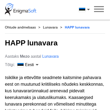
Skip
to
Eesti
content
Ohtude andmebaas
Lunavara
HAPP lunavara
HAPP lunavara
Aastaks
Mezo
aastal
Lunavara
Tõlgi:
Eesti
Isiklike ja ettevõtte seadmete kaitsmine pahavara
eest on muutunud kriitiliseks nõudeks keskkonnas,
kus lunavararünnakud arenevad pidevalt
keerukamaks ja ulatuslikumaks. Kaasaegsed
lunavara perekonnad on võimelised minutitega