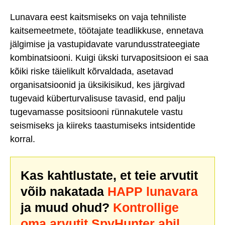
Lunavara eest kaitsmiseks on vaja tehniliste
kaitsemeetmete, töötajate teadlikkuse, ennetava
jälgimise ja vastupidavate varundusstrateegiate
kombinatsiooni. Kuigi ükski turvapositsioon ei saa
kõiki riske täielikult kõrvaldada, asetavad
organisatsioonid ja üksikisikud, kes järgivad
tugevaid küberturvalisuse tavasid, end palju
tugevamasse positsiooni rünnakutele vastu
seismiseks ja kiireks taastumiseks intsidentide
korral.
Kas kahtlustate, et teie arvutit
võib nakatada
HAPP lunavara
ja muud ohud?
Kontrollige
oma arvutit SpyHunter abil