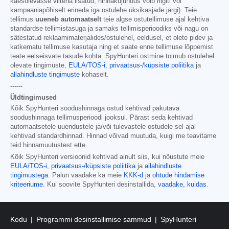
käesolevasse viitena lisatud; hinnakujundus võib riigiti või
kampaaniapõhiselt erineda iga ostulehe üksikasjade järgi). Teie
tellimus
uueneb automaatselt
teie algse ostutellimuse ajal kehtiva
standardse tellimistasuga ja samaks tellimisperioodiks või nagu on
sätestatud reklaamimaterjalides/ostulehel, eeldusel, et olete pidev ja
katkematu tellimuse kasutaja ning et saate enne tellimuse lõppemist
teate eelseisvate tasude kohta. SpyHunteri ostmine toimub ostulehel
olevate tingimuste,
EULA/TOS-i
,
privaatsus-/küpsiste poliitika
ja
allahindluste tingimuste
kohaselt.
------
Üldtingimused
Kõik SpyHunteri soodushinnaga ostud kehtivad pakutava
soodushinnaga tellimusperioodi jooksul. Pärast seda kehtivad
automaatsetele uuendustele ja/või tulevastele ostudele sel ajal
kehtivad standardhinnad. Hinnad võivad muutuda, kuigi me teavitame
teid hinnamuutustest ette.
Kõik SpyHunteri versioonid kehtivad ainult siis, kui nõustute meie
EULA/TOS-i
,
privaatsus-/küpsiste poliitika
ja
allahindluste
tingimustega
. Palun vaadake ka meie
KKK-d
ja
ohtude hindamise
kriteeriume
. Kui soovite SpyHunteri desinstallida,
vaadake, kuidas
.
Kodu
Programmi desinstallimise sammud
SpyHunteri