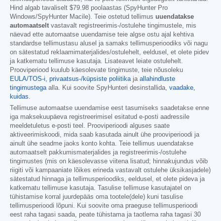
Hind algab tavaliselt
$79.98
poolaastas (SpyHunter Pro
Windows/SpyHunter Macile). Teie ostetud tellimus
uuendatakse
automaatselt
vastavalt registreerimis-/ostulehe tingimustele, mis
näevad ette automaatse uuendamise teie algse ostu ajal kehtiva
standardse tellimustasu alusel ja samaks tellimusperioodiks või nagu
on sätestatud reklaamimaterjalides/ostulehelt, eeldusel, et olete pidev
ja katkematu tellimuse kasutaja. Lisateavet leiate ostulehelt.
Prooviperiood kuulub käesolevate tingimuste, teie nõusoleku
EULA/TOS-i,
privaatsus-/küpsiste poliitika
ja
allahindluste
tingimustega
alla. Kui soovite SpyHunteri desinstallida,
vaadake,
kuidas
.
Tellimuse automaatse uuendamise eest tasumiseks saadetakse enne
iga maksekuupäeva registreerimisel esitatud e-posti aadressile
meeldetuletus e-posti teel. Prooviperioodi alguses saate
aktiveerimiskoodi, mida saab kasutada ainult ühe prooviperioodi ja
ainult ühe seadme jaoks konto kohta. Teie tellimus uuendatakse
automaatselt pakkumismaterjalides ja registreerimis-/ostulehe
tingimustes (mis on käesolevasse viitena lisatud; hinnakujundus võib
riigiti või kampaaniate lõikes erineda vastavalt ostulehe üksikasjadele)
sätestatud hinnaga ja tellimusperioodiks, eeldusel, et olete pideva ja
katkematu tellimuse kasutaja. Tasulise tellimuse kasutajatel on
tühistamise korral juurdepääs oma tootele(dele) kuni tasulise
tellimusperioodi lõpuni. Kui soovite oma praeguse tellimusperioodi
eest raha tagasi saada, peate tühistama ja taotlema raha tagasi 30