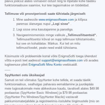
päeva jooksul alates viimasest ostust ning te lõpetate kohe täieliku
funktsionaalsuse saamise, kui teie tagasimakse on töödeldud.
Tellimuse või prooviperioodi saate tühistada järgmiselt:
Mine aadressile
www.enigmasoftware.com
ja klõpsa
paremas ülanurgas nupul
„Logi sisse”
.
Logi sisse oma kasutajanime ja parooliga.
Navigeerimismenüüs minge valikule
„Tellimus/litsentsid“.
Tellimuse/litsentsi kõrval on nupp tellimuse tühistamiseks,
kui see on kohaldatav. Märkus. Kui teil on mitu
tellimust/toodet, peate need eraldi tühistama.
Küsimuste või probleemide korral võite EnigmaSofti toega ühendust
võtta e-posti teel aadressil
support@enigmasoftware.com
või avades
tugiteenuse pileti
EnigmaSofti Minu Konto
veebisaidil.
------
SpyHunteri ostu üksikasjad
Samuti on teil võimalus SpyHunter kohe tellida, et saada täielik
funktsionaalsus, sealhulgas pahavara eemaldamine ja juurdepääs
meie tugiosakonnale meie abikeskuse kaudu, tavaliselt alates
$49.98
poolaastas (SpyHunter Basic Windows) ja
$79.98
poolaastas
(SpyHunter Pro Windows/SpyHunter Macile) vastavalt
pakkumismaterjalidele ja registreerimis-/ostulehe tingimustele (mis on