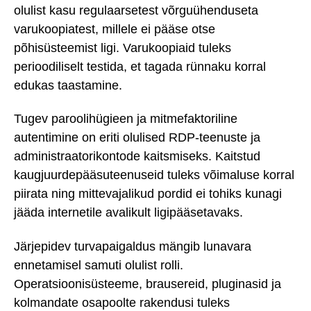
olulist kasu regulaarsetest võrguühenduseta
varukoopiatest, millele ei pääse otse
põhisüsteemist ligi. Varukoopiaid tuleks
perioodiliselt testida, et tagada rünnaku korral
edukas taastamine.
Tugev paroolihügieen ja mitmefaktoriline
autentimine on eriti olulised RDP-teenuste ja
administraatorikontode kaitsmiseks. Kaitstud
kaugjuurdepääsuteenuseid tuleks võimaluse korral
piirata ning mittevajalikud pordid ei tohiks kunagi
jääda internetile avalikult ligipääsetavaks.
Järjepidev turvapaigaldus mängib lunavara
ennetamisel samuti olulist rolli.
Operatsioonisüsteeme, brausereid, pluginasid ja
kolmandate osapoolte rakendusi tuleks