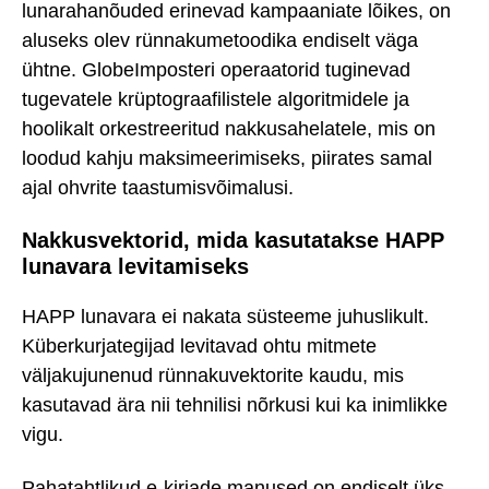
lunarahanõuded erinevad kampaaniate lõikes, on
aluseks olev rünnakumetoodika endiselt väga
ühtne. GlobeImposteri operaatorid tuginevad
tugevatele krüptograafilistele algoritmidele ja
hoolikalt orkestreeritud nakkusahelatele, mis on
loodud kahju maksimeerimiseks, piirates samal
ajal ohvrite taastumisvõimalusi.
Nakkusvektorid, mida kasutatakse HAPP
lunavara levitamiseks
HAPP lunavara ei nakata süsteeme juhuslikult.
Küberkurjategijad levitavad ohtu mitmete
väljakujunenud rünnakuvektorite kaudu, mis
kasutavad ära nii tehnilisi nõrkusi kui ka inimlikke
vigu.
Pahatahtlikud e-kirjade manused on endiselt üks