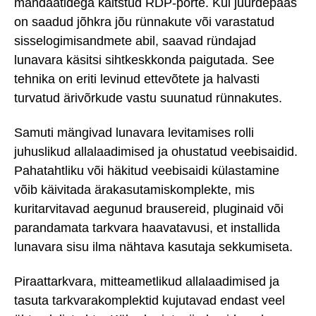
mandaatidega kaitstud RDP-porte. Kui juurdepääs
on saadud jõhkra jõu rünnakute või varastatud
sisselogimisandmete abil, saavad ründajad
lunavara käsitsi sihtkeskkonda paigutada. See
tehnika on eriti levinud ettevõtete ja halvasti
turvatud ärivõrkude vastu suunatud rünnakutes.
Samuti mängivad lunavara levitamises rolli
juhuslikud allalaadimised ja ohustatud veebisaidid.
Pahatahtliku või häkitud veebisaidi külastamine
võib käivitada ärakasutamiskomplekte, mis
kuritarvitavad aegunud brausereid, pluginaid või
parandamata tarkvara haavatavusi, et installida
lunavara sisu ilma nähtava kasutaja sekkumiseta.
Piraattarkvara, mitteametlikud allalaadimised ja
tasuta tarkvarakomplektid kujutavad endast veel