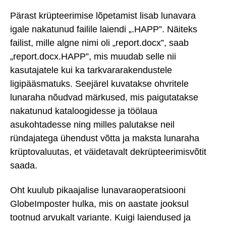
Pärast krüpteerimise lõpetamist lisab lunavara
igale nakatunud failile laiendi „.HAPP”. Näiteks
failist, mille algne nimi oli „report.docx”, saab
„report.docx.HAPP”, mis muudab selle nii
kasutajatele kui ka tarkvararakendustele
ligipääsmatuks. Seejärel kuvatakse ohvritele
lunaraha nõudvad märkused, mis paigutatakse
nakatunud kataloogidesse ja töölaua
asukohtadesse ning milles palutakse neil
ründajatega ühendust võtta ja maksta lunaraha
krüptovaluutas, et väidetavalt dekrüpteerimisvõtit
saada.
Oht kuulub pikaajalise lunavaraoperatsiooni
GlobeImposter hulka, mis on aastate jooksul
tootnud arvukalt variante. Kuigi laiendused ja