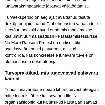
lunavarakampaaniate jätkuvat väljatöötamist.
Turvaeksperdid on aeg-ajalt avaldanud tasuta
dekrüpteerijaid teatud GlobeImposteri variantidele.
Seetõttu peaksid ohvrid enne mis tahes makse
kaalumist uurima seaduslikke taastamisressursse.
No More Ransom Project on endiselt üks
usaldusväärsemaid platvorme, mille abil
kontrollida, kas konkreetsele lunavara tüvele on
olemas tasuta dekrüpteerija.
Turvapraktikad, mis tugevdavad pahavara
kaitset
Tõhus lunavaratõrje nõuab kihilist turvastrateegiat,
mitte lootmist ühele kaitsevahendile. Nii
organisatsioonid kui ka üksikud kasutajad saavad