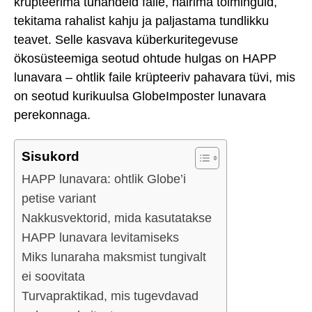
krüpteerima tuhandeid faile, häirima toiminguid,
tekitama rahalist kahju ja paljastama tundlikku
teavet. Selle kasvava küberkuritegevuse
ökosüsteemiga seotud ohtude hulgas on HAPP
lunavara – ohtlik faile krüpteeriv pahavara tüvi, mis
on seotud kurikuulsa GlobeImposter lunavara
perekonnaga.
Sisukord
HAPP lunavara: ohtlik Globe’i
petise variant
Nakkusvektorid, mida kasutatakse
HAPP lunavara levitamiseks
Miks lunaraha maksmist tungivalt
ei soovitata
Turvapraktikad, mis tugevdavad