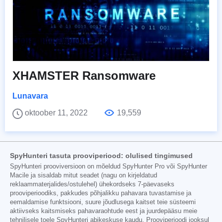
XHAMSTER Ransomware
Lunavara
oktoober 11, 2022
19,559
SpyHunteri tasuta prooviperiood: olulised tingimused
SpyHunteri prooviversioon on mõeldud SpyHunter Pro või SpyHunter
Macile ja sisaldab mitut seadet (nagu on kirjeldatud
reklaammaterjalides/ostulehel) ühekordseks 7-päevaseks
prooviperioodiks, pakkudes põhjalikku pahavara tuvastamise ja
eemaldamise funktsiooni, suure jõudlusega kaitset teie süsteemi
aktiivseks kaitsmiseks pahavaraohtude eest ja juurdepääsu meie
tehnilisele toele SpyHunteri abikeskuse kaudu. Prooviperioodi jooksul