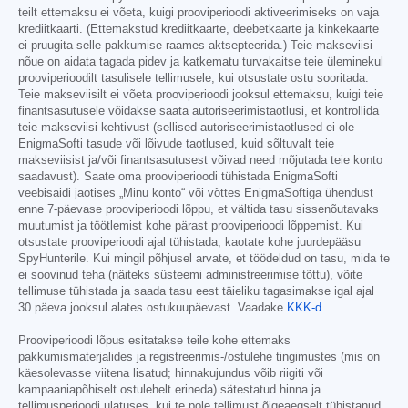
teilt ettemaksu ei võeta, kuigi prooviperioodi aktiveerimiseks on vaja
krediitkaarti. (Ettemakstud krediitkaarte, deebetkaarte ja kinkekaarte
ei pruugita selle pakkumise raames aktsepteerida.) Teie makseviisi
nõue on aidata tagada pidev ja katkematu turvakaitse teie üleminekul
prooviperioodilt tasulisele tellimusele, kui otsustate ostu sooritada.
Teie makseviisilt ei võeta prooviperioodi jooksul ettemaksu, kuigi teie
finantsasutusele võidakse saata autoriseerimistaotlusi, et kontrollida
teie makseviisi kehtivust (sellised autoriseerimistaotlused ei ole
EnigmaSofti tasude või lõivude taotlused, kuid sõltuvalt teie
makseviisist ja/või finantsasutusest võivad need mõjutada teie konto
saadavust). Saate oma prooviperioodi tühistada EnigmaSofti
veebisaidi jaotises „Minu konto“ või võttes EnigmaSoftiga ühendust
enne 7-päevase prooviperioodi lõppu, et vältida tasu sissenõutavaks
muutumist ja töötlemist kohe pärast prooviperioodi lõppemist. Kui
otsustate prooviperioodi ajal tühistada, kaotate kohe juurdepääsu
SpyHunterile. Kui mingil põhjusel arvate, et töödeldud on tasu, mida te
ei soovinud teha (näiteks süsteemi administreerimise tõttu), võite
tellimuse tühistada ja saada tasu eest täieliku tagasimakse igal ajal
30 päeva jooksul alates ostukuupäevast. Vaadake
KKK-d
.
Prooviperioodi lõpus esitatakse teile kohe ettemaks
pakkumismaterjalides ja registreerimis-/ostulehe tingimustes (mis on
käesolevasse viitena lisatud; hinnakujundus võib riigiti või
kampaaniapõhiselt ostulehelt erineda) sätestatud hinna ja
tellimusperioodi ulatuses, kui te pole tellimust õigeaegselt tühistanud.