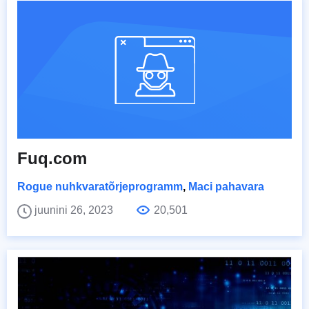
Fuq.com
Rogue nuhkvaratõrjeprogramm
,
Maci pahavara
juunini 26, 2023
20,501