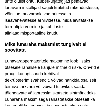
ühte olulist ohtu. Küberkurjategijad peidavad
lunavara installijaid sageli kräkitud rakendustesse,
võltsitud tarkvaraaktivaatoritesse ja
iseavanevatesse arhiividesse, mida levitatakse
torrentiplatvormide ja kahtlaste
allalaadimisportaalide kaudu.
Miks lunaraha maksmist tungivalt ei
soovitata
Lunavaraoperaatoritele maksmine loob lisaks
otsesele rahalisele kahjule mitmeid riske. Ohvrid ei
pruugi kunagi saada kehtivat
dekrüpteerimisvahendit, võivad hankida osaliselt
toimiva tarkvara või võivad tulevikus saada
täiendavate väljapressimiskatsete sihtmärkideks.
Lunaraha maksmisega rahastatakse otseselt ka
kuritegelikku tegevust ja soodustatakse uute