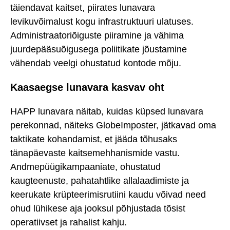
täiendavat kaitset, piirates lunavara
levikuvõimalust kogu infrastruktuuri ulatuses.
Administraatoriõiguste piiramine ja vähima
juurdepääsuõigusega poliitikate jõustamine
vähendab veelgi ohustatud kontode mõju.
Kaasaegse lunavara kasvav oht
HAPP lunavara näitab, kuidas küpsed lunavara
perekonnad, näiteks GlobeImposter, jätkavad oma
taktikate kohandamist, et jääda tõhusaks
tänapäevaste kaitsemehhanismide vastu.
Andmepüügikampaaniate, ohustatud
kaugteenuste, pahatahtlike allalaadimiste ja
keerukate krüpteerimisrutiini kaudu võivad need
ohud lühikese aja jooksul põhjustada tõsist
operatiivset ja rahalist kahju.