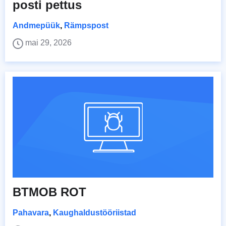
posti pettus
Andmepüük
,
Rämpspost
mai 29, 2026
BTMOB ROT
Pahavara
,
Kaughaldustööriistad