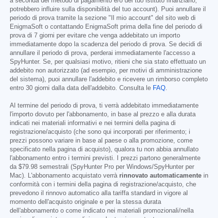
a seconda del metodo di pagamento e/o del tuo istituto finanziario,
potrebbero influire sulla disponibilità del tuo account). Puoi annullare il
periodo di prova tramite la sezione "Il mio account" del sito web di
EnigmaSoft o contattando EnigmaSoft prima della fine del periodo di
prova di 7 giorni per evitare che venga addebitato un importo
immediatamente dopo la scadenza del periodo di prova. Se decidi di
annullare il periodo di prova, perderai immediatamente l'accesso a
SpyHunter. Se, per qualsiasi motivo, ritieni che sia stato effettuato un
addebito non autorizzato (ad esempio, per motivi di amministrazione
del sistema), puoi annullare l'addebito e ricevere un rimborso completo
entro 30 giorni dalla data dell'addebito. Consulta le
FAQ
.
Al termine del periodo di prova, ti verrà addebitato immediatamente
l'importo dovuto per l'abbonamento, in base al prezzo e alla durata
indicati nei materiali informativi e nei termini della pagina di
registrazione/acquisto (che sono qui incorporati per riferimento; i
prezzi possono variare in base al paese o alla promozione, come
specificato nella pagina di acquisto), qualora tu non abbia annullato
l'abbonamento entro i termini previsti. I prezzi partono generalmente
da
$79.98
semestrali (SpyHunter Pro per Windows/SpyHunter per
Mac). L'abbonamento acquistato verrà
rinnovato automaticamente
in
conformità con i termini della pagina di registrazione/acquisto, che
prevedono il rinnovo automatico alla tariffa standard in vigore al
momento dell'acquisto originale e per la stessa durata
dell'abbonamento o come indicato nei materiali promozionali/nella