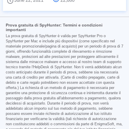
June 22, 2021
22,680
Prova gratuita di SpyHunter: Termini e condizioni
importanti
La prova gratuita di SpyHunter è valida per SpyHunter Pro o
SpyHunter per Mac e include più dispositivi (come specificato nel
materiale promozionale/pagina di acquisto) per un periodo di prova di 7
giorni, offrendo funzionalità complete di rilevamento e rimozione
malware, protezioni ad alte prestazioni per proteggere attivamente il
sistema dalle minacce malware e accesso al nostro team di supporto
tecnico tramite l'HelpDesk di SpyHunter. Non ti verrà addebitato alcun
costo anticipato durante il periodo di prova, sebbene sia necessaria
una carta di credito per attivarla. (Carte di credito prepagate, carte di
debito e carte regalo potrebbero non essere accettate con questa
offerta.) La richiesta di un metodo di pagamento è necessaria per
garantire una protezione di sicurezza continua e ininterrotta durante il
passaggio dalla prova gratuita all'abbonamento a pagamento, qualora
decidessi di acquistarlo. Durante il periodo di prova, non verrà
addebitato alcun importo sul tuo metodo di pagamento, sebbene
possano essere inviate richieste di autorizzazione al tuo istituto
finanziario per verificarne la validità (tali richieste di autorizzazione
non costituiscono addebiti o commissioni da parte di EnigmaSoft, ma,