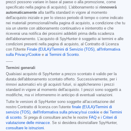
prezzi possono variare in base al paese o alla promozione, come
specificato nella pagina di acquisto). L'abbonamento si
rinnoverà
automaticamente
alla tariffa standard in vigore al momento
dell'acquisto iniziale e per lo stesso periodo di tempo o come indicato
nei materiali promozionali/nella pagina di acquisto, a condizione che tu
sia un utente con abbonamento continuativo e ininterrotto e che
riceverai una notifica dei prossimi addebiti prima della scadenza
dell'abbonamento. L'acquisto di SpyHunter è soggetto ai termini e alle
condizioni presenti nella pagina di acquisto, al Contratto di Licenza
con l'Utente
Finale (EULA)/Termini di Servizio (TOS)
,
all'Informativa
sulla Privacy/Cookie
e
ai Termini di Sconto
.
------
Termini generali
Qualsiasi acquisto di SpyHunter a prezzo scontato è valido per la
durata dell'abbonamento scontato offerto. Successivamente, per i
rinnovi automatici e/o gli acquisti futuri, si applicheranno i prezzi
standard in vigore al momento dell'acquisto. I prezzi sono soggetti a
modifiche, ma vi informeremo in anticipo di eventuali variazioni.
Tutte le versioni di SpyHunter sono soggette all'accettazione del
nostro Contratto di licenza con l'utente
finale (EULA)/Termini di
servizio (TOS)
,
dell'Informativa sulla privacy/sui cookie
e
dei Termini
di sconto
. Si prega di consultare anche le nostre
FAQ
e
i Criteri di
valutazione delle minacce
. Se si desidera disinstallare SpyHunter,
consultare le istruzioni
.