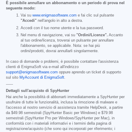
È possibile annullare un abbonamento o un periodo di prova nel
seguente modo:
Vai su
www.enigmasoftware.com
e fai clic sul pulsante
"Accedi"
nell'angolo in alto a destra.
Accedi con il tuo nome utente e la tua password.
Nel menu di navigazione, vai su
"Ordini/Licenze".
Accanto
al tuo ordine/licenza, troverai un pulsante per annullare
l'abbonamento, se applicabile. Nota: se hai più
ordini/prodotti, dovrai annullarli singolarmente.
In caso di domande o problemi, è possibile contattare l'assistenza
clienti di EnigmaSoft via e-mail all'indirizzo
support@enigmasoftware.com
oppure aprendo un ticket di supporto
sul sito
MyAccount di EnigmaSoft
.
------
Dettagli sull'acquisto di SpyHunter
Hai anche la possibilità di abbonarti immediatamente a SpyHunter per
usufruire di tutte le funzionalità, inclusa la rimozione di malware e
l'accesso al nostro servizio di assistenza tramite HelpDesk, a partire
da
$49.98
semestrali (SpyHunter Basic per Windows) e
$79.98
semestrali (SpyHunter Pro per Windows/SpyHunter per Mac), in
conformità con i materiali informativi e i termini della pagina di
registrazione/acquisto (che sono qui incorporati per riferimento; i