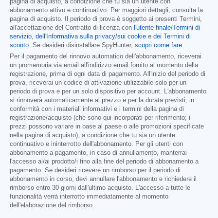
pagina di acquisto, a condizione che tu sia un utente con
abbonamento attivo e continuativo. Per maggiori dettagli, consulta la
pagina di acquisto. Il periodo di prova è soggetto ai presenti Termini,
all'accettazione del Contratto di licenza con
l'utente finale/Termini di
servizio
,
dell'Informativa sulla privacy/sui cookie
e
dei Termini di
sconto
. Se desideri disinstallare SpyHunter,
scopri come fare
.
Per il pagamento del rinnovo automatico dell'abbonamento, riceverai
un promemoria via email all'indirizzo email fornito al momento della
registrazione, prima di ogni data di pagamento. All'inizio del periodo di
prova, riceverai un codice di attivazione utilizzabile solo per un
periodo di prova e per un solo dispositivo per account. L'abbonamento
si rinnoverà automaticamente al prezzo e per la durata previsti, in
conformità con i materiali informativi e i termini della pagina di
registrazione/acquisto (che sono qui incorporati per riferimento; i
prezzi possono variare in base al paese o alle promozioni specificate
nella pagina di acquisto), a condizione che tu sia un utente
continuativo e ininterrotto dell'abbonamento. Per gli utenti con
abbonamento a pagamento, in caso di annullamento, manterrai
l'accesso al/ai prodotto/i fino alla fine del periodo di abbonamento a
pagamento. Se desideri ricevere un rimborso per il periodo di
abbonamento in corso, devi annullare l'abbonamento e richiedere il
rimborso entro 30 giorni dall'ultimo acquisto. L'accesso a tutte le
funzionalità verrà interrotto immediatamente al momento
dell'elaborazione del rimborso.