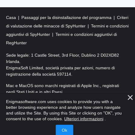
Casa
Passaggi per la disinstallazione del programma
Criteri
di valutazione delle minacce di SpyHunter
Termini e condizioni
aggiuntivi di SpyHunter
Termini e condizioni aggiuntivi di
RegHunter
Sede legale: 1 Castle Street, 3rd Floor, Dublino 2 D02XD82
Irlanda.
EnigmaSoft Limited, società privata per azioni, numero di
registrazione della società 597114.
Mac e MacOS sono marchi registrati di Apple Inc., registrati
negli Stati Uniti e in altri Paesi.
Enigmasoftware.com uses cookies to provide you with a
Copyright 2016-2026. EnigmaSoft Ltd. Tutti i diritti riservati.
better browsing experience and analyze how users navigate
and utilize the Site. By using this Site or clicking on "OK", you
consent to the use of cookies.
Ulteriori informazioni
.