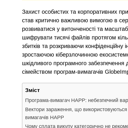
Захист особистих та корпоративних при
став критично важливою вимогою в сер
розвиватися у витонченості та масштабі
шифрувати тисячі файлів протягом кіл
збитків та розкриваючи конфіденційну і
зростаючою кіберзлочинною екосистем
шкідливого програмного забезпечення 
сімейством програм-вимагачів GlobeImp
Зміст
Програма-вимагач HAPP: небезпечний варі
Вектори зараження, що використовуються
вимагачів HAPP
Чому сплата викупу категорично не реком