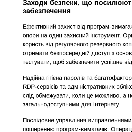
Заходи безпеки, що посилюют
забезпечення
Ефективний захист від програм-вимагачі
опори на один захисний інструмент. Орг
користь від регулярного резервного ко
отримати безпосередній доступ з основн
тестувати, щоб забезпечити успішне від
Надійна гігієна паролів та багатофакто
RDP-сервісів та адміністративних облік
слід обмежувати, коли це можливо, а н
загальнодоступними для Інтернету.
Послідовне управління виправленнями т
поширенню програм-вимагачів. Операцій