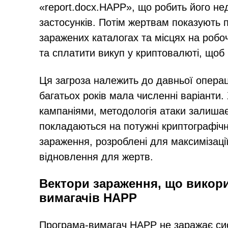
«report.docx.HAPP», що робить його не
застосунків. Потім жертвам показують 
заражених каталогах та місцях на робоч
та сплатити викуп у криптовалюті, що
Ця загроза належить до давньої операц
багатьох років мала численні варіанти
кампаніями, методологія атаки залиша
покладаються на потужні криптографіч
зараження, розроблені для максимізац
відновлення для жертв.
Вектори зараження, що викор
вимагачів HAPP
Програма-вимагач HAPP не заражає си