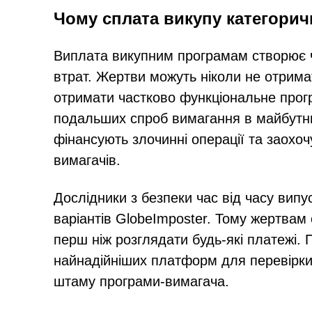
Чому сплата викупу категорич
Виплата викупним програмам створює ч
втрат. Жертви можуть ніколи не отрим
отримати частково функціональне прог
подальших спроб вимагання в майбутн
фінансують злочинні операції та заохо
вимагачів.
Дослідники з безпеки час від часу ви
варіантів GlobeImposter. Тому жертвам 
перш ніж розглядати будь-які платежі.
найнадійніших платформ для перевірк
штаму програми-вимагача.