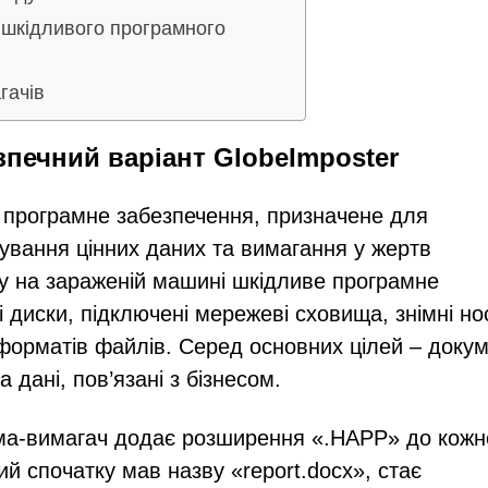
 шкідливого програмного
гачів
печний варіант GlobeImposter
 програмне забезпечення, призначене для
вання цінних даних та вимагання у жертв
ку на зараженій машині шкідливе програмне
диски, підключені мережеві сховища, знімні нос
форматів файлів. Серед основних цілей – докум
 дані, пов’язані з бізнесом.
а-вимагач додає розширення «.HAPP» до кожн
й спочатку мав назву «report.docx», стає