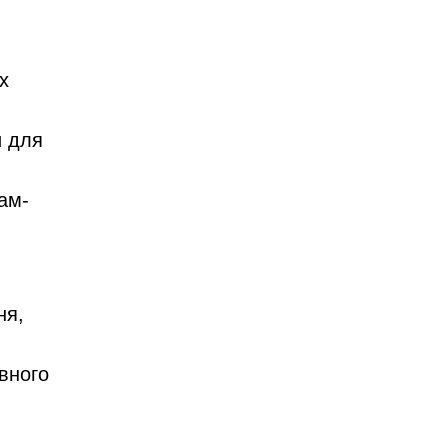
х
и для
ам-
ня,
вного