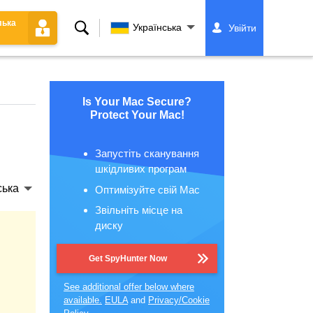
лька
Пошук
Українська
Увійти
Is Your Mac Secure?
Protect Your Mac!
Запустіть сканування
шкідливих програм
ська
Оптимізуйте свій Mac
Звільніть місце на
диску
Get SpyHunter Now
See additional offer below where
available.
EULA
and
Privacy/Cookie