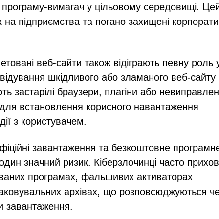
 програму-вимагач у цільовому середовищі. Це
 на підприємства та погано захищені корпорати
товані веб-сайти також відіграють певну роль 
двідування шкідливого або зламаного веб-сайту
ть застарілі браузери, плагіни або невиправлен
 для встановлення корисного навантаження
ії з користувачем.
офіційні завантаження та безкоштовне програмн
один значний ризик. Кіберзлочинці часто прихо
ованих програмах, фальшивих активаторах
аковувальних архівах, що розповсюджуються ч
и завантаження.