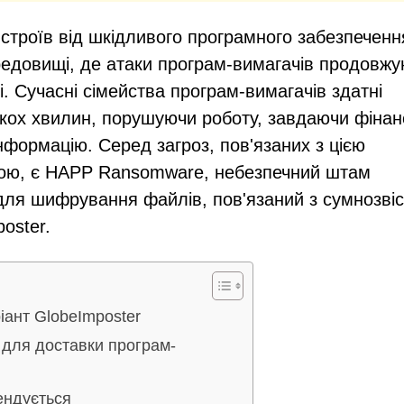
строїв від шкідливого програмного забезпеченн
едовищі, де атаки програм-вимагачів продовжу
. Сучасні сімейства програм-вимагачів здатні
ькох хвилин, порушуючи роботу, завдаючи фіна
нформацію. Серед загроз, пов'язаних з цією
ою, є HAPP Ransomware, небезпечний штам
для шифрування файлів, пов'язаний з сумнозві
oster.
ант GlobeImposter
 для доставки програм-
ендується