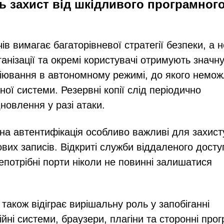
ь захист від шкідливого програмног
в вимагає багаторівневої стратегії безпеки, а н
анізації та окремі користувачі отримують значн
піювання в автономному режимі, до якого немо
ої системи. Резервні копії слід періодично
новлення у разі атаки.
рна автентифікація особливо важливі для захист
ових записів. Відкриті служби віддаленого досту
епотрібні порти ніколи не повинні залишатися
акож відіграє вирішальну роль у запобіганні
ні системи, браузери, плагіни та сторонні про