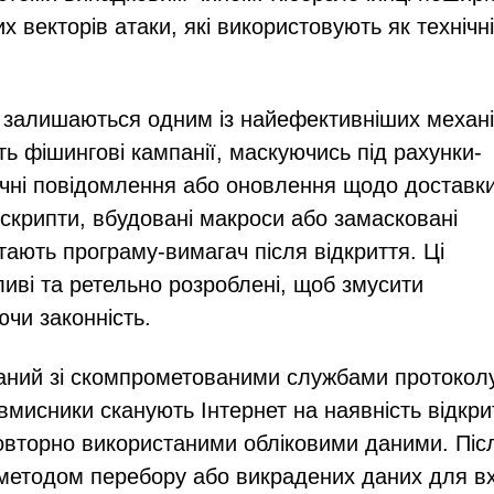
х векторів атаки, які використовують як технічні
 залишаються одним із найефективніших механі
ь фішингові кампанії, маскуючись під рахунки-
чні повідомлення або оновлення щодо доставки
 скрипти, вбудовані макроси або замасковані
тають програму-вимагач після відкриття. Ці
ливі та ретельно розроблені, щоб змусити
ючи законність.
аний зі скомпрометованими службами протокол
вмисники сканують Інтернет на наявність відкри
овторно використаними обліковими даними. Піс
методом перебору або викрадених даних для вх