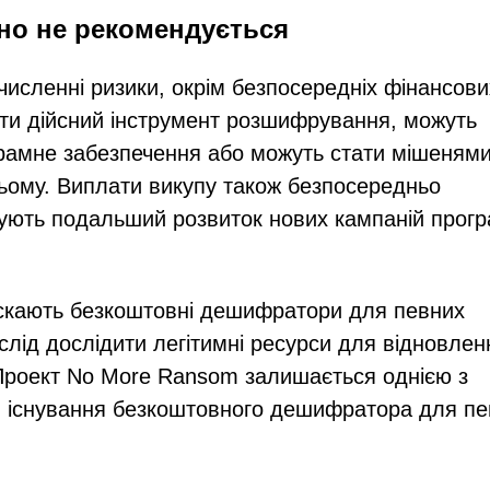
но не рекомендується
исленні ризики, окрім безпосередніх фінансови
ати дійсний інструмент розшифрування, можуть
рамне забезпечення або можуть стати мішеням
ьому. Виплати викупу також безпосередньо
чують подальший розвиток нових кампаній прогр
пускають безкоштовні дешифратори для певних
слід дослідити легітимні ресурси для відновлен
 Проект No More Ransom залишається однією з
и існування безкоштовного дешифратора для пе