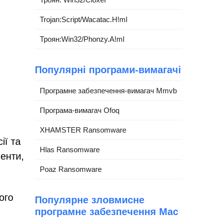
Trojan:Script/Wacatac.H!ml
Троян:Win32/Phonzy.A!ml
Популярні програми-вимагачі
Програмне забезпечення-вимагач Mmvb
Програма-вимагач Ofoq
XHAMSTER Ransomware
ії та
Hlas Ransomware
енти,
Poaz Ransomware
ого
Популярне зловмисне
програмне забезпечення Mac