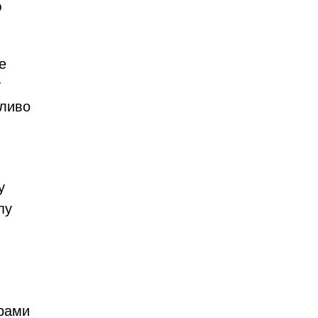
о
е
у
жливо
у
пу
грами