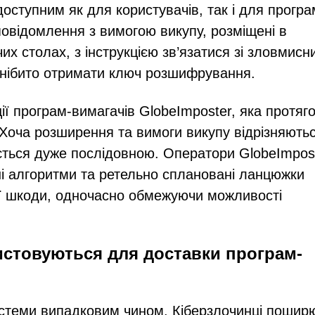
доступним як для користувачів, так і для прогр
повідомлення з вимогою викупу, розміщені в
их столах, з інструкцією зв’язатися зі зловмис
б нібито отримати ключ розшифрування.
ії програм-вимагачів GlobeImposter, яка протяг
. Хоча розширення та вимоги викупу відрізняють
ється дуже послідовною. Оператори GlobeImpos
ні алгоритми та ретельно сплановані ланцюжки
ії шкоди, одночасно обмежуючи можливості
истовуються для доставки програм-
стеми випадковим чином. Кіберзлочинці пошир