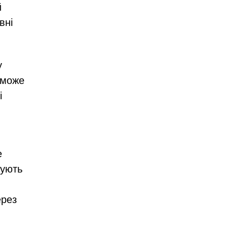
й
вні
у
 може
і
е
вують
ерез