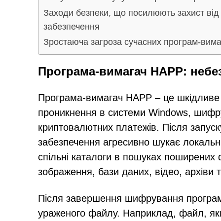
Заходи безпеки, що посилюють захист від
забезпечення
Зростаюча загроза сучасних програм-вима
Програма-вимагач HAPP: небез
Програма-вимагач HAPP – це шкідливе
проникнення в системи Windows, шифру
криптовалютних платежів. Після запус
забезпечення агресивно шукає локальні 
спільні каталоги в пошуках поширених 
зображення, бази даних, відео, архіви та
Після завершення шифрування програм
ураженого файлу. Наприклад, файл, яки