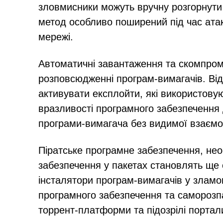
зловмисники можуть вручну розгорнути
метод особливо поширений під час атак
мережі.
Автоматичні завантаження та скомпроме
розповсюдженні програм-вимагачів. Ві
активувати експлойти, які використовую
вразливості програмного забезпечення
програми-вимагача без видимої взаємод
Піратське програмне забезпечення, не
забезпечення у пакетах становлять ще 
інсталятори програм-вимагачів у злам
програмного забезпечення та саморозп
торрент-платформи та підозрілі портал