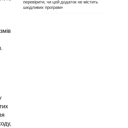
перевірити, чи цей додаток не містить
шкідливих програм»
змів
.
у
тих
ля
оду,