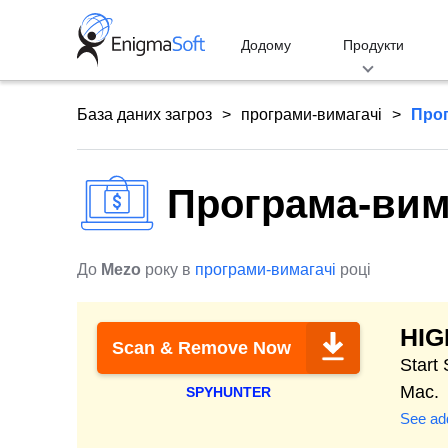
Skip
to
Додому
Продукти
content
База даних загроз
програми-вимагачі
Про
Програма-вим
До
Mezo
року в
програми-вимагачі
році
HI
Scan & Remove Now
Start
Mac.
SPYHUNTER
See add