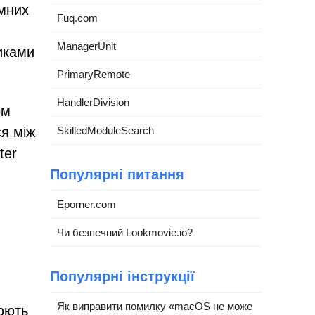
амних
Fuq.com
ManagerUnit
никами
PrimaryRemote
HandlerDivision
ом
ся між
SkilledModuleSearch
ter
Популярні питання
Eporner.com
Чи безпечний Lookmovie.io?
Популярні інструкції
Як виправити помилку «macOS не може
юють