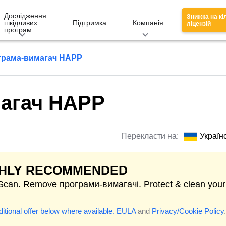
Дослідження
Знижка на кі
шкідливих
Підтримка
Компанія
ліцензій
програм
грама-вимагач HAPP
агач HAPP
Перекласти на:
Україн
GHLY RECOMMENDED
 Scan. Remove програми-вимагачі. Protect & clean your
itional offer below where available.
EULA
and
Privacy/Cookie Policy
.