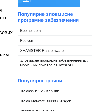
Policy
.
я
Популярне зловмисне
ють
програмне забезпечення
Eporner.com
нсових
Fuq.com
XHAMSTER Ransomware
сним
Зловмисне програмне забезпечення для
мобільних пристроїв CraxsRAT
Популярні трояни
Trojan:Win32/Suschil!rfn
Trojan.Malware.300983.Susgen
Троян: Win32/Cloxer