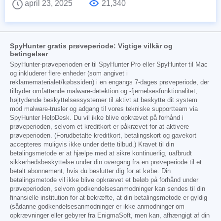
april 23, 2025
21,340
SpyHunter gratis prøveperiode: Vigtige vilkår og
betingelser
SpyHunter-prøveperioden er til SpyHunter Pro eller SpyHunter til Mac
og inkluderer flere enheder (som angivet i
reklamematerialet/købssiden) i en engangs 7-dages prøveperiode, der
tilbyder omfattende malware-detektion og -fjernelsesfunktionalitet,
højtydende beskyttelsessystemer til aktivt at beskytte dit system
mod malware-trusler og adgang til vores tekniske supportteam via
SpyHunter HelpDesk. Du vil ikke blive opkrævet på forhånd i
prøveperioden, selvom et kreditkort er påkrævet for at aktivere
prøveperioden. (Forudbetalte kreditkort, betalingskort og gavekort
accepteres muligvis ikke under dette tilbud.) Kravet til din
betalingsmetode er at hjælpe med at sikre kontinuerlig, uafbrudt
sikkerhedsbeskyttelse under din overgang fra en prøveperiode til et
betalt abonnement, hvis du beslutter dig for at købe. Din
betalingsmetode vil ikke blive opkrævet et beløb på forhånd under
prøveperioden, selvom godkendelsesanmodninger kan sendes til din
finansielle institution for at bekræfte, at din betalingsmetode er gyldig
(sådanne godkendelsesanmodninger er ikke anmodninger om
opkrævninger eller gebyrer fra EnigmaSoft, men kan, afhængigt af din