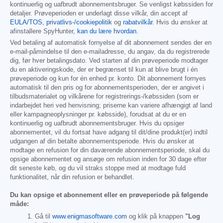
kontinuerlig og uafbrudt abonnementsbruger. Se venligst købssiden for
detaljer. Prøveperioden er underlagt disse vilkår, din accept af
EULA/TOS
,
privatlivs-/cookiepolitik
og
rabatvilkår
. Hvis du ønsker at
afinstallere SpyHunter,
kan du lære hvordan
.
Ved betaling af automatisk fornyelse af dit abonnement sendes der en
e-mail-påmindelse til den e-mailadresse, du angav, da du registrerede
dig, før hver betalingsdato. Ved starten af din prøveperiode modtager
du en aktiveringskode, der er begrænset til kun at blive brugt i én
prøveperiode og kun for én enhed pr. konto. Dit abonnement fornyes
automatisk til den pris og for abonnementsperioden, der er angivet i
tilbudsmaterialet og vilkårene for registrerings-/købssiden (som er
indarbejdet heri ved henvisning; priserne kan variere afhængigt af land
eller kampagneoplysninger pr. købsside), forudsat at du er en
kontinuerlig og uafbrudt abonnementsbruger. Hvis du opsiger
abonnementet, vil du fortsat have adgang til dit/dine produkt(er) indtil
udgangen af din betalte abonnementsperiode. Hvis du ønsker at
modtage en refusion for din daværende abonnementsperiode, skal du
opsige abonnementet og ansøge om refusion inden for 30 dage efter
dit seneste køb, og du vil straks stoppe med at modtage fuld
funktionalitet, når din refusion er behandlet.
Du kan opsige et abonnement eller en prøveperiode på følgende
måde:
Gå til
www.enigmasoftware.com
og klik på knappen
"Log