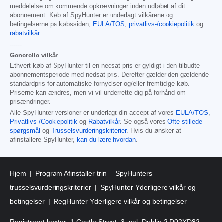
meddelelse om kommende opkrævninger inden udløbet af dit
abonnement. Køb af SpyHunter er underlagt vilkårene og
betingelserne på købssiden,
EULA/TOS
,
privatlivs-/cookiepolitik
og
rabatvilkår
.
------
Generelle vilkår
Ethvert køb af SpyHunter til en nedsat pris er gyldigt i den tilbudte
abonnementsperiode med nedsat pris. Derefter gælder den gældende
standardpris for automatiske fornyelser og/eller fremtidige køb.
Priserne kan ændres, men vi vil underrette dig på forhånd om
prisændringer.
Alle SpyHunter-versioner er underlagt din accept af vores
EULA/TOS
,
Privatlivs-/Cookiepolitik
og
Rabatvilkår
. Se også vores
Ofte stillede
spørgsmål
og
Trusselsvurderingskriterier
. Hvis du ønsker at
afinstallere SpyHunter,
kan du lære hvordan
.
Hjem
Program Afinstaller trin
SpyHunters
trusselsvurderingskriterier
SpyHunter Yderligere vilkår og
betingelser
RegHunter Yderligere vilkår og betingelser
Registreret kontor: 1 Castle Street, 3. sal, Dublin 2 D02XD82