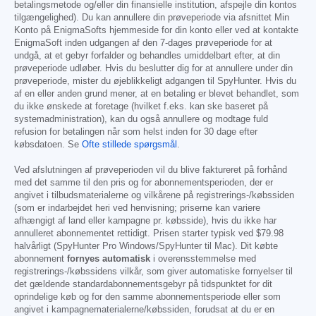
betalingsmetode og/eller din finansielle institution, afspejle din kontos
tilgængelighed). Du kan annullere din prøveperiode via afsnittet Min
Konto på EnigmaSofts hjemmeside for din konto eller ved at kontakte
EnigmaSoft inden udgangen af den 7-dages prøveperiode for at
undgå, at et gebyr forfalder og behandles umiddelbart efter, at din
prøveperiode udløber. Hvis du beslutter dig for at annullere under din
prøveperiode, mister du øjeblikkeligt adgangen til SpyHunter. Hvis du
af en eller anden grund mener, at en betaling er blevet behandlet, som
du ikke ønskede at foretage (hvilket f.eks. kan ske baseret på
systemadministration), kan du også annullere og modtage fuld
refusion for betalingen når som helst inden for 30 dage efter
købsdatoen. Se
Ofte stillede spørgsmål
.
Ved afslutningen af prøveperioden vil du blive faktureret på forhånd
med det samme til den pris og for abonnementsperioden, der er
angivet i tilbudsmaterialerne og vilkårene på registrerings-/købssiden
(som er indarbejdet heri ved henvisning; priserne kan variere
afhængigt af land eller kampagne pr. købsside), hvis du ikke har
annulleret abonnementet rettidigt. Prisen starter typisk ved
$79.98
halvårligt (SpyHunter Pro Windows/SpyHunter til Mac). Dit købte
abonnement
fornyes automatisk
i overensstemmelse med
registrerings-/købssidens vilkår, som giver automatiske fornyelser til
det gældende standardabonnementsgebyr på tidspunktet for dit
oprindelige køb og for den samme abonnementsperiode eller som
angivet i kampagnematerialerne/købssiden, forudsat at du er en