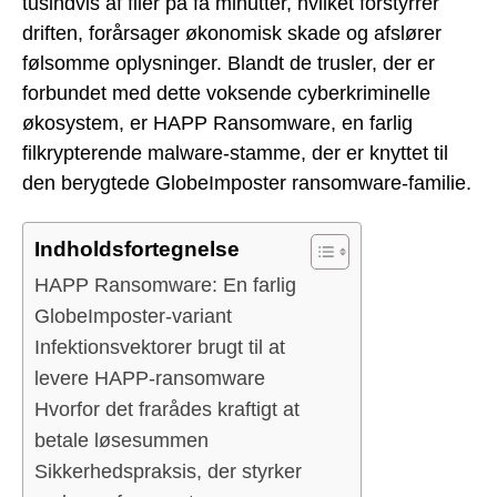
tusindvis af filer på få minutter, hvilket forstyrrer
driften, forårsager økonomisk skade og afslører
følsomme oplysninger. Blandt de trusler, der er
forbundet med dette voksende cyberkriminelle
økosystem, er HAPP Ransomware, en farlig
filkrypterende malware-stamme, der er knyttet til
den berygtede GlobeImposter ransomware-familie.
Indholdsfortegnelse
HAPP Ransomware: En farlig
GlobeImposter-variant
Infektionsvektorer brugt til at
levere HAPP-ransomware
Hvorfor det frarådes kraftigt at
betale løsesummen
Sikkerhedspraksis, der styrker