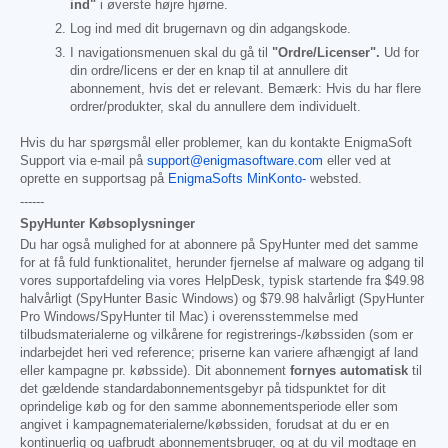
ind"
i øverste højre hjørne.
Log ind med dit brugernavn og din adgangskode.
I navigationsmenuen skal du gå til
"Ordre/Licenser".
Ud for
din ordre/licens er der en knap til at annullere dit
abonnement, hvis det er relevant. Bemærk: Hvis du har flere
ordrer/produkter, skal du annullere dem individuelt.
Hvis du har spørgsmål eller problemer, kan du kontakte EnigmaSoft
Support via e-mail på
support@enigmasoftware.com
eller ved at
oprette en supportsag på
EnigmaSofts MinKonto-
websted.
------
SpyHunter Købsoplysninger
Du har også mulighed for at abonnere på SpyHunter med det samme
for at få fuld funktionalitet, herunder fjernelse af malware og adgang til
vores supportafdeling via vores HelpDesk, typisk startende fra
$49.98
halvårligt (SpyHunter Basic Windows) og
$79.98
halvårligt (SpyHunter
Pro Windows/SpyHunter til Mac) i overensstemmelse med
tilbudsmaterialerne og vilkårene for registrerings-/købssiden (som er
indarbejdet heri ved reference; priserne kan variere afhængigt af land
eller kampagne pr. købsside). Dit abonnement
fornyes automatisk
til
det gældende standardabonnementsgebyr på tidspunktet for dit
oprindelige køb og for den samme abonnementsperiode eller som
angivet i kampagnematerialerne/købssiden, forudsat at du er en
kontinuerlig og uafbrudt abonnementsbruger, og at du vil modtage en