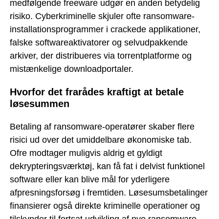
medfølgende freeware udgør en anden betydelig
risiko. Cyberkriminelle skjuler ofte ransomware-
installationsprogrammer i crackede applikationer,
falske softwareaktivatorer og selvudpakkende
arkiver, der distribueres via torrentplatforme og
mistænkelige downloadportaler.
Hvorfor det frarådes kraftigt at betale
løsesummen
Betaling af ransomware-operatører skaber flere
risici ud over det umiddelbare økonomiske tab.
Ofre modtager muligvis aldrig et gyldigt
dekrypteringsværktøj, kan få fat i delvist funktionel
software eller kan blive mål for yderligere
afpresningsforsøg i fremtiden. Løsesumsbetalinger
finansierer også direkte kriminelle operationer og
tilskynder til fortsat udvikling af nye ransomware-