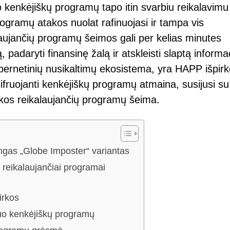
 kenkėjiškų programų tapo itin svarbiu reikalavimu
programų atakos nuolat rafinuojasi ir tampa vis
laujančių programų šeimos gali per kelias minutes
ą, padaryti finansinę žalą ir atskleisti slaptą informac
ibernetinių nusikaltimų ekosistema, yra HAPP išpir
šifruojanti kenkėjiškų programų atmaina, susijusi su
rkos reikalaujančių programų šeima.
ngas „Globe Imposter“ variantas
 reikalaujančiai programai
irkos
uo kenkėjiškų programų