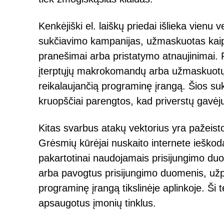
Kenkėjiški el. laiškų priedai išlieka vien
sukčiavimo kampanijas, užmaskuotas kaip s
pranešimai arba pristatymo atnaujinimai. 
įterptųjų makrokomandų arba užmaskuotų vyk
reikalaujančią programinę įrangą. Šios su
kruopščiai parengtos, kad priverstų gavėjus
Kitas svarbus atakų vektorius yra pažeist
Grėsmių kūrėjai nuskaito internete ieško
pakartotinai naudojamais prisijungimo du
arba pavogtus prisijungimo duomenis, užpuo
programinę įrangą tikslinėje aplinkoje. Ši 
apsaugotus įmonių tinklus.