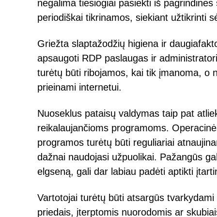
negalima tiesiogiai pasiekti iš pagrindinės
periodiškai tikrinamos, siekiant užtikrinti
Griežta slaptažodžių higiena ir daugiafakt
apsaugoti RDP paslaugas ir administrator
turėtų būti ribojamos, kai tik įmanoma, o ne
prieinami internetui.
Nuoseklus pataisų valdymas taip pat atlie
reikalaujančioms programoms. Operacinės si
programos turėtų būti reguliariai atnauji
dažnai naudojasi užpuolikai. Pažangūs gal
elgseną, gali dar labiau padėti aptikti įtar
Vartotojai turėtų būti atsargūs tvarkydam
priedais, įterptomis nuorodomis ar skubiai