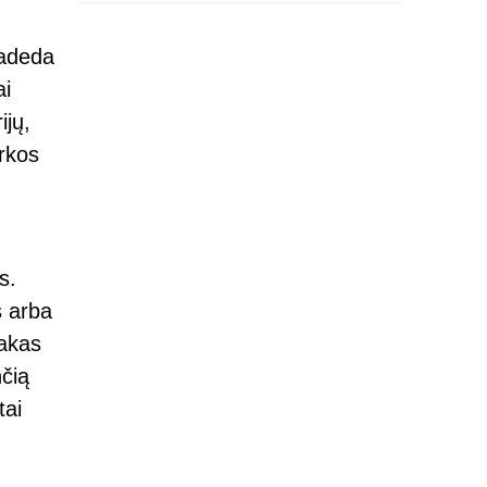
radeda
ai
ijų,
irkos
s.
s arba
takas
nčią
tai