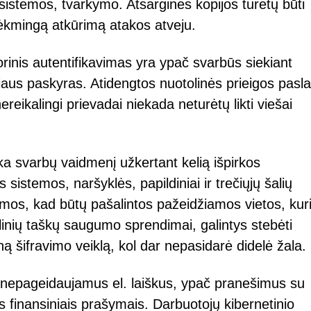
 sistemos, tvarkymo. Atsarginės kopijos turėtų būti
 sėkmingą atkūrimą atakos atveju.
orinis autentifikavimas yra ypač svarbūs siekiant
iaus paskyras. Atidengtos nuotolinės prieigos pasl
reikalingi prievadai niekada neturėtų likti viešai
ka svarbų vaidmenį užkertant kelią išpirkos
stemos, naršyklės, papildiniai ir trečiųjų šalių
namos, kad būtų pašalintos pažeidžiamos vietos, kur
inių taškų saugumo sprendimai, galintys stebėti
tiną šifravimo veiklą, kol dar nepasidarė didelė žala.
i nepageidaujamus el. laiškus, ypač pranešimus su
s finansiniais prašymais. Darbuotojų kibernetinio