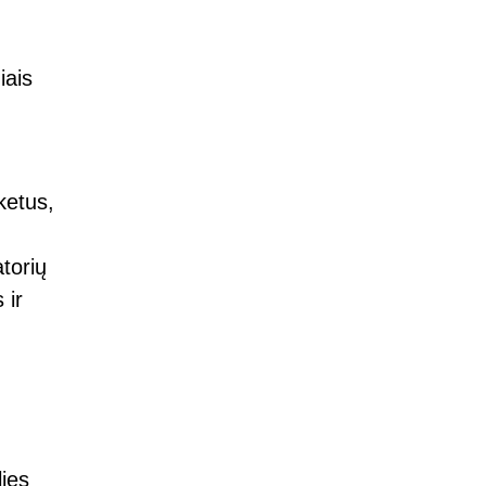
iais
ketus,
torių
 ir
lies