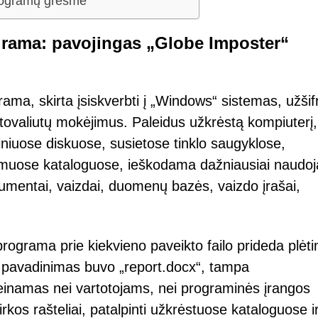
 programų grėsmė
ograma: pavojingas „Globe Imposter“
a, skirta įsiskverbti į „Windows“ sistemas, užšifr
ptovaliutų mokėjimus. Paleidus užkrėstą kompiuterį,
iniuose diskuose, susietose tinklo saugyklose,
amuose kataloguose, ieškodama dažniausiai naudo
dokumentai, vaizdai, duomenų bazės, vaizdo įrašai,
programa prie kiekvieno paveikto failo prideda plėti
is pavadinimas buvo „report.docx“, tampa
ieinamas nei vartotojams, nei programinės įrangos
os rašteliai, patalpinti užkrėstuose kataloguose i