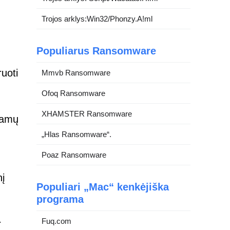
Trojos arklys:Win32/Phonzy.A!ml
Populiarus Ransomware
uoti
Mmvb Ransomware
Ofoq Ransomware
XHAMSTER Ransomware
jamų
„Hlas Ransomware“.
Poaz Ransomware
nį
Populiari „Mac“ kenkėjiška
programa
Fuq.com
r