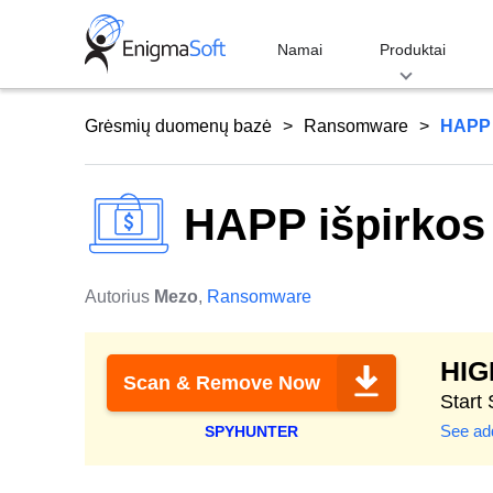
Skip
to
Namai
Produktai
content
Grėsmių duomenų bazė
Ransomware
HAPP i
HAPP išpirkos 
Autorius
Mezo
,
Ransomware
HI
Scan & Remove Now
Start
See add
SPYHUNTER