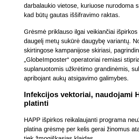
darbalaukio vietose, kuriuose nurodoma susi
kad būtų gautas iššifravimo raktas.
Grėsmė priklauso ilgai veikiančiai išpirkos
daugelį metų sukūrė daugybę variantų. Nors
skirtingose kampanijose skiriasi, pagrindi
„GlobeImposter“ operatoriai remiasi stipriai
suplanuotomis užkrėtimo grandinėmis, suku
apribojant aukų atsigavimo galimybes.
Infekcijos vektoriai, naudojami 
platinti
HAPP išpirkos reikalaujanti programa neužkr
platina grėsmę per kelis gerai žinomus ata
tiek žmogiškąsias klaidas.