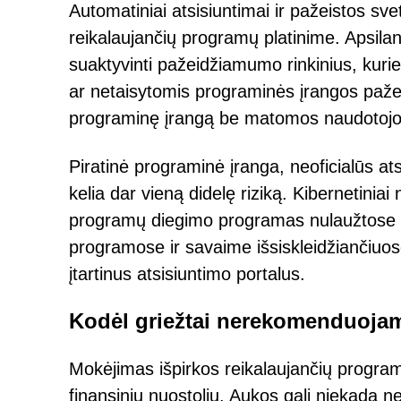
Automatiniai atsisiuntimai ir pažeistos sve
reikalaujančių programų platinime. Apsilan
suaktyvinti pažeidžiamumo rinkinius, kuri
ar netaisytomis programinės įrangos pažei
programinę įrangą be matomos naudotojo
Piratinė programinė įranga, neoficialūs a
kelia dar vieną didelę riziką. Kibernetiniai 
programų diegimo programas nulaužtose p
programose ir savaime išsiskleidžiančiuos
įtartinus atsisiuntimo portalus.
Kodėl griežtai nerekomenduojam
Mokėjimas išpirkos reikalaujančių program
finansinių nuostolių. Aukos gali niekada neg