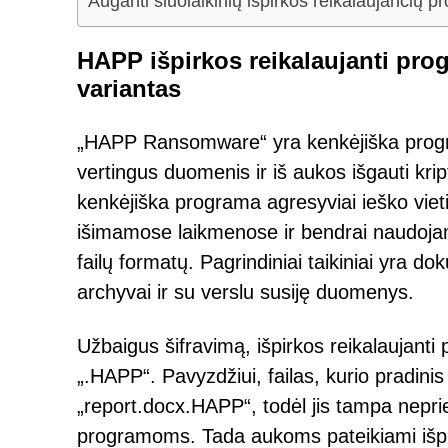
Auganti šiuolaikinių išpirkos reikalaujančių
HAPP išpirkos reikalaujanti pr
variantas
„HAPP Ransomware“ yra kenkėjiška program
vertingus duomenis ir iš aukos išgauti kri
kenkėjiška programa agresyviai ieško viet
išimamose laikmenose ir bendrai naudoj
failų formatų. Pagrindiniai taikiniai yra 
archyvai ir su verslu susiję duomenys.
Užbaigus šifravimą, išpirkos reikalaujanti 
„.HAPP“. Pavyzdžiui, failas, kurio pradin
„report.docx.HAPP“, todėl jis tampa nepr
programoms. Tada aukoms pateikiami išpirk