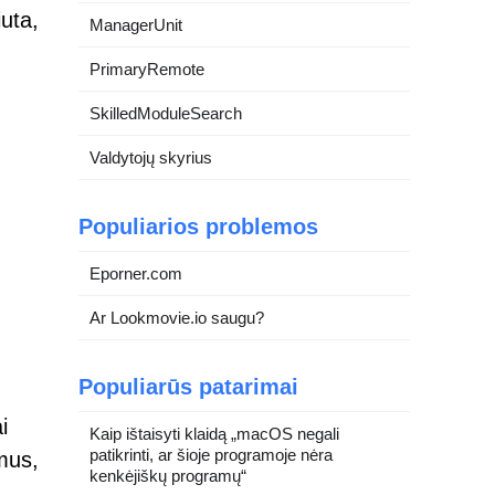
iuta,
ManagerUnit
PrimaryRemote
SkilledModuleSearch
Valdytojų skyrius
Populiarios problemos
Eporner.com
Ar Lookmovie.io saugu?
Populiarūs patarimai
i
Kaip ištaisyti klaidą „macOS negali
patikrinti, ar šioje programoje nėra
mus,
kenkėjiškų programų“