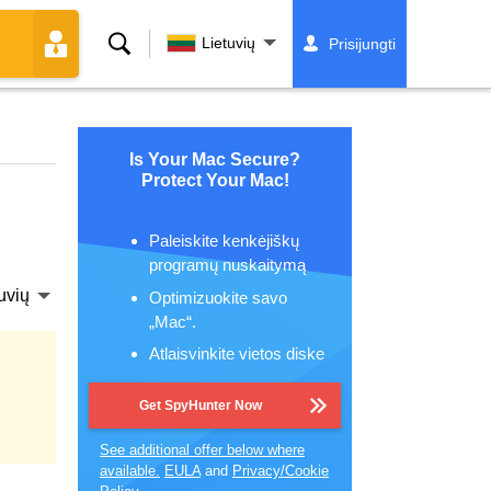
Paieška
Lietuvių
Prisijungti
Is Your Mac Secure?
Protect Your Mac!
Paleiskite kenkėjiškų
programų nuskaitymą
uvių
Optimizuokite savo
„Mac“.
Atlaisvinkite vietos diske
Get SpyHunter Now
See additional offer below where
available.
EULA
and
Privacy/Cookie