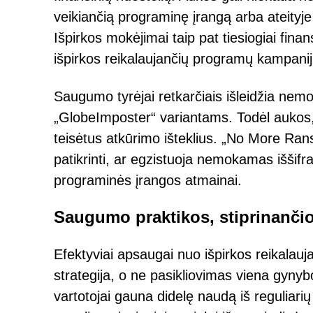
veikiančią programinę įrangą arba ateityj
Išpirkos mokėjimai taip pat tiesiogiai fina
išpirkos reikalaujančių programų kampani
Saugumo tyrėjai retkarčiais išleidžia nem
„GlobeImposter“ variantams. Todėl aukos, 
teisėtus atkūrimo išteklius. „No More Rans
patikrinti, ar egzistuoja nemokamas iššifra
programinės įrangos atmainai.
Saugumo praktikos, stiprinanči
Efektyviai apsaugai nuo išpirkos reikala
strategija, o ne pasikliovimas viena gynyb
vartotojai gauna didelę naudą iš reguliarių