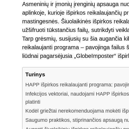
Asmeninių ir įmonių įrenginių apsauga nuo
aplinkoje, kurioje išpirkos reikalaujančių 
mastingesnės. Šiuolaikinės išpirkos reika
užšifruoti tūkstančius failų, sutrikdyti veikl
Tarp grėsmių, susijusių su šia augančia k
reikalaujanti programa – pavojinga failus 
liūdnai pagarsėjusia „GlobeImposter“ išpi
Turinys
HAPP išpirkos reikalaujanti programa: pavoji
Infekcijos vektoriai, naudojami HAPP išpirkos
platinti
Kodėl griežtai nerekomenduojama mokėti išp
Saugumo praktikos, stiprinančios apsaugą n