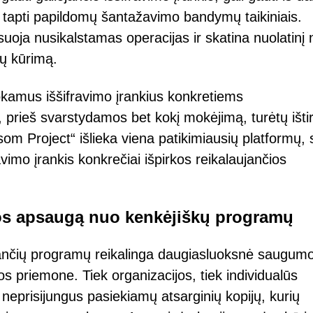
e tapti papildomų šantažavimo bandymų taikiniais.
nsuoja nusikalstamas operacijas ir skatina nuolatinį 
jų kūrimą.
okamus iššifravimo įrankius konkretiems
prieš svarstydamos bet kokį mokėjimą, turėtų ištir
om Project“ išlieka viena patikimiausių platformų, s
vimo įrankis konkrečiai išpirkos reikalaujančios
os apsaugą nuo kenkėjiškų programų
ujančių programų reikalinga daugiasluoksnė saugum
os priemone. Tiek organizacijos, tiek individualūs
 neprisijungus pasiekiamų atsarginių kopijų, kurių