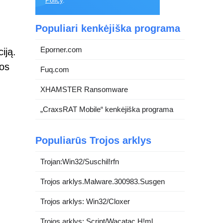
Policy
.
Populiari kenkėjiška programa
Eporner.com
iją.
kos
Fuq.com
XHAMSTER Ransomware
„CraxsRAT Mobile“ kenkėjiška programa
Populiarūs Trojos arklys
Trojan:Win32/Suschil!rfn
Trojos arklys.Malware.300983.Susgen
Trojos arklys: Win32/Cloxer
Trojos arklys: Script/Wacatac.H!ml