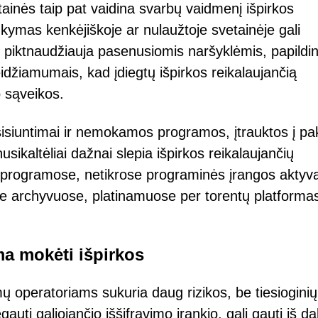
tainės taip pat vaidina svarbų vaidmenį išpirkos
kymas kenkėjiškoje ar nulaužtoje svetainėje gali
e piktnaudžiauja pasenusiomis naršyklėmis, papildin
džiamumais, kad įdiegtų išpirkos reikalaujančią
 sąveikos.
tsisiuntimai ir nemokamos programos, įtrauktos į pa
nusikaltėliai dažnai slepia išpirkos reikalaujančių
rogramose, netikrose programinės įrangos aktyva
e archyvuose, platinamuose per torentų platformas
a mokėti išpirkos
ų operatoriams sukuria daug rizikos, be tiesioginių
auti galiojančio iššifravimo įrankio, gali gauti iš da