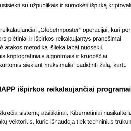
siekti su užpuolikais ir sumokėti išpirką kriptoval
 reikalaujančiai „GlobeImposter“ operacijai, kuri per
 plėtiniai ir išpirkos reikalaujantys pranešimai
nė atakos metodika išlieka labai nuosekli.
s kriptografiniais algoritmais ir kruopščiai
rtomis siekiant maksimaliai padidinti žalą, kartu
HAPP išpirkos reikalaujančiai programai
ečia sistemų atsitiktinai. Kibernetiniai nusikaltėlia
kų vektorius, kurie išnaudoja tiek techninius trūku