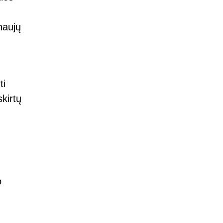
naujų
ti
kirtų
o