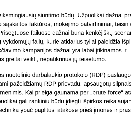
u veiksmingiausių siuntimo būdų. Užpuolikai dažnai p
ąskaitos faktūros, mokėjimo patvirtinimai, teisini
Prisegtuose failuose dažnai būna kenkėjiškų scenar
domųjų failų, kurie atidarius tyliai paleidžia išp
kčiavimo kampanijos dažnai yra labai įtikinamos ir
 greitai veikti, nepatikrinus jų teisėtumo.
os nuotolinio darbalaukio protokolo (RDP) paslaugo
dami pažeidžiamų RDP prievadų, apsaugotų silpnai
omenimis. Kai prieiga gaunama per „brute-force“ a
likai gali rankiniu būdu įdiegti išpirkos reikalauja
technika ypač paplitusi atakose prieš įmones ir pras