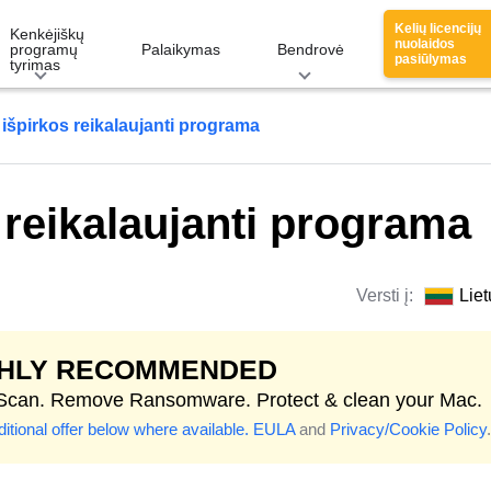
Kelių licencijų
Kenkėjiškų
nuolaidos
programų
Palaikymas
Bendrovė
pasiūlymas
tyrimas
špirkos reikalaujanti programa
reikalaujanti programa
Versti į:
Liet
GHLY RECOMMENDED
 Scan. Remove Ransomware. Protect & clean your Mac.
itional offer below where available.
EULA
and
Privacy/Cookie Policy
.