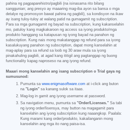
pahina ng pagpaparehistro/pagbili (na isinasama rito bilang
sanggunian; ang presyo ay maaaring mag-iba ayon sa bansa o mga
detalye ng promosyon bawat pahina ng pagbili), sa kondisyon na ikaw
ay isang tuloy-tuloy at walang patid na gumagamit ng subscription.
Para sa mga gumagamit ng bayad na subscription, kung kakanselahin
mo, patuloy kang magkakaroon ng access sa iyong produkto/mga
produkto hanggang sa katapusan ng iyong bayad na panahon ng
subscription. Kung nais mong makatanggap ng refund para sa iyong
kasalukuyang panahon ng subscription, dapat mong kanselahin at
mag-aplay para sa refund sa loob ng 30 araw mula sa iyong
pinakahuling pagbili, at agad kang ititigil ang pagtanggap ng buong
functionality kapag naproseso na ang iyong refund.
Maaari mong kanselahin ang isang subscription o Trial gaya ng
sumusunod:
Pumunta sa
www.enigmasoftware.com
at i-click ang buton
na
"Login"
sa kanang sulok sa itaas.
Mag-log in gamit ang iyong username at password.
Sa navigation menu, pumunta sa
"Order/Licenses."
Sa tabi
ng iyong order/lisensya, may button na magagamit para
kanselahin ang iyong subscription kung naaangkop. Paalala:
Kung marami kang order/produkto, kakailanganin mong
kanselahin ang mga ito nang paisa-isa.