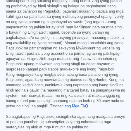
subscription kung sakaling magpasya kang bumili. Ang iyong paraan
ng pagbabayad ay hindi sisingilin ng halaga ng pagbabayad nang
pauna sa panahon ng Pagsubok, bagama't maaaring ipadala ang mga
kahilingan sa pahintulot sa iyong institusyong pinansyal upang i-verify
na ang iyong paraan ng pagbabayad ay wasto (ang mga naturang
pagsusumite ng pahintulot ay hindi mga kahilingan para sa mga singil
o bayarin ng EnigmaSoft ngunit, depende sa iyong paraan ng
pagbabayad at/o sa iyong institusyong pinansyal, maaaring maipakita
ang availability ng iyong account). Maaari mong kanselahin ang iyong
Pagsubok sa pamamagitan ng seksyong MyAccount ng website ng
EnigmaSoft para sa iyong account o sa pamamagitan ng pakikipag-
ugnayan sa EnigmaSoft bago matapos ang 7-araw na panahon ng
Pagsubok upang maiwasan ang isang singil na dapat bayaran at
maproseso kaagad pagkatapos mag-expire ang iyong Pagsubok.
Kung magpasya kang magkansela habang nasa panahon ng iyong
Pagsubok, agad kang mawawalan ng access sa SpyHunter. Kung, sa
anumang kadahilanan, naniniwala kang naproseso ang isang singil na
hindi mo nais gawin (na maaaring mangyari batay sa pangangasiwa ng
system, halimbawa), maaari mo ring kanselahin at makatanggap ng
buong refund para sa singil anumang oras sa loob ng 30 araw mula sa
petsa ng singil sa pagbili. Tingnan
ang Mga FAQ
.
Sa pagtatapos ng Pagsubok, sisingilin ka agad nang maaga sa presyo
at para sa panahon ng subscription gaya ng nakasaad sa mga
materyales ng alok at mga tuntunin sa pahina ng