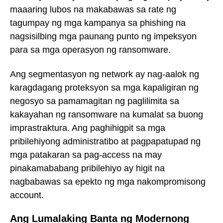
maaaring lubos na makabawas sa rate ng
tagumpay ng mga kampanya sa phishing na
nagsisilbing mga paunang punto ng impeksyon
para sa mga operasyon ng ransomware.
Ang segmentasyon ng network ay nag-aalok ng
karagdagang proteksyon sa mga kapaligiran ng
negosyo sa pamamagitan ng paglilimita sa
kakayahan ng ransomware na kumalat sa buong
imprastraktura. Ang paghihigpit sa mga
pribilehiyong administratibo at pagpapatupad ng
mga patakaran sa pag-access na may
pinakamababang pribilehiyo ay higit na
nagbabawas sa epekto ng mga nakompromisong
account.
Ang Lumalaking Banta ng Modernong