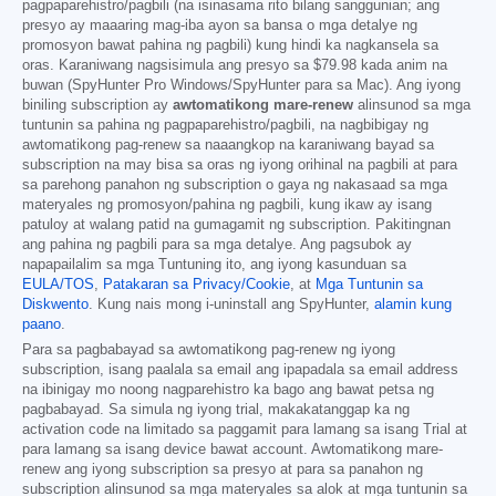
pagpaparehistro/pagbili (na isinasama rito bilang sanggunian; ang
presyo ay maaaring mag-iba ayon sa bansa o mga detalye ng
promosyon bawat pahina ng pagbili) kung hindi ka nagkansela sa
oras. Karaniwang nagsisimula ang presyo sa
$79.98
kada anim na
buwan (SpyHunter Pro Windows/SpyHunter para sa Mac). Ang iyong
biniling subscription ay
awtomatikong mare-renew
alinsunod sa mga
tuntunin sa pahina ng pagpaparehistro/pagbili, na nagbibigay ng
awtomatikong pag-renew sa naaangkop na karaniwang bayad sa
subscription na may bisa sa oras ng iyong orihinal na pagbili at para
sa parehong panahon ng subscription o gaya ng nakasaad sa mga
materyales ng promosyon/pahina ng pagbili, kung ikaw ay isang
patuloy at walang patid na gumagamit ng subscription. Pakitingnan
ang pahina ng pagbili para sa mga detalye. Ang pagsubok ay
napapailalim sa mga Tuntuning ito, ang iyong kasunduan sa
EULA/TOS
,
Patakaran sa Privacy/Cookie
, at
Mga Tuntunin sa
Diskwento
. Kung nais mong i-uninstall ang SpyHunter,
alamin kung
paano
.
Para sa pagbabayad sa awtomatikong pag-renew ng iyong
subscription, isang paalala sa email ang ipapadala sa email address
na ibinigay mo noong nagparehistro ka bago ang bawat petsa ng
pagbabayad. Sa simula ng iyong trial, makakatanggap ka ng
activation code na limitado sa paggamit para lamang sa isang Trial at
para lamang sa isang device bawat account. Awtomatikong mare-
renew ang iyong subscription sa presyo at para sa panahon ng
subscription alinsunod sa mga materyales sa alok at mga tuntunin sa