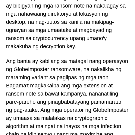
ay bibigyan ng mga ransom note na nakalagay sa
mga nahawaang direktoryo at lokasyon ng
desktop, na nag-uutos sa kanila na makipag-
ugnayan sa mga umaatake at magbayad ng
ransom sa cryptocurrency upang umano'y
makakuha ng decryption key.
Ang banta ay kabilang sa matagal nang operasyon
ng GlobeImposter ransomware, na nakalikha ng
maraming variant sa paglipas ng mga taon.
Bagama't magkakaiba ang mga extension at
ransom note sa bawat kampanya, nananatiling
pare-pareho ang pinagbabatayang pamamaraan
ng pag-atake. Ang mga operator ng GlobeImposter
ay umaasa sa malalakas na cryptographic
algorithm at maingat na inayos na mga infection
chain na idinisenyo upang ma-maximize ang