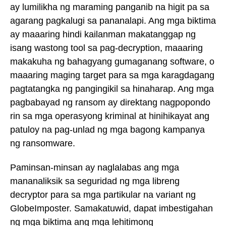
ay lumilikha ng maraming panganib na higit pa sa
agarang pagkalugi sa pananalapi. Ang mga biktima
ay maaaring hindi kailanman makatanggap ng
isang wastong tool sa pag-decryption, maaaring
makakuha ng bahagyang gumaganang software, o
maaaring maging target para sa mga karagdagang
pagtatangka ng pangingikil sa hinaharap. Ang mga
pagbabayad ng ransom ay direktang nagpopondo
rin sa mga operasyong kriminal at hinihikayat ang
patuloy na pag-unlad ng mga bagong kampanya
ng ransomware.
Paminsan-minsan ay naglalabas ang mga
mananaliksik sa seguridad ng mga libreng
decryptor para sa mga partikular na variant ng
GlobeImposter. Samakatuwid, dapat imbestigahan
ng mga biktima ang mga lehitimong