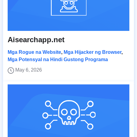
Aisearchapp.net
Mga Rogue na Website
,
Mga Hijacker ng Browser
,
Mga Potensyal na Hindi Gustong Programa
May 6, 2026