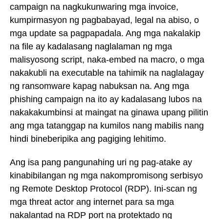
campaign na nagkukunwaring mga invoice,
kumpirmasyon ng pagbabayad, legal na abiso, o
mga update sa pagpapadala. Ang mga nakalakip
na file ay kadalasang naglalaman ng mga
malisyosong script, naka-embed na macro, o mga
nakakubli na executable na tahimik na naglalagay
ng ransomware kapag nabuksan na. Ang mga
phishing campaign na ito ay kadalasang lubos na
nakakakumbinsi at maingat na ginawa upang pilitin
ang mga tatanggap na kumilos nang mabilis nang
hindi bineberipika ang pagiging lehitimo.
Ang isa pang pangunahing uri ng pag-atake ay
kinabibilangan ng mga nakompromisong serbisyo
ng Remote Desktop Protocol (RDP). Ini-scan ng
mga threat actor ang internet para sa mga
nakalantad na RDP port na protektado ng