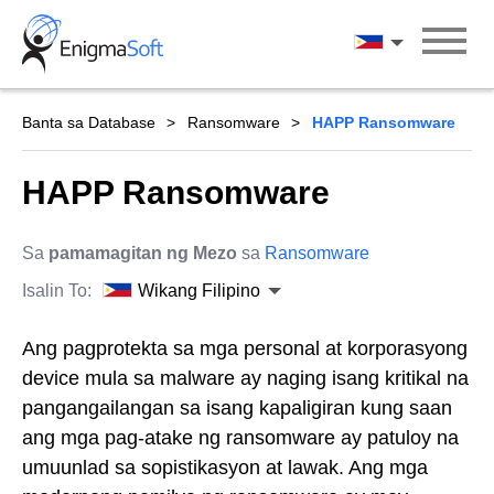
Skip
to
Wikang Filipin
content
Banta sa Database
Ransomware
HAPP Ransomware
HAPP Ransomware
Sa
pamamagitan ng Mezo
sa
Ransomware
Isalin To:
Wikang Filipino
Ang pagprotekta sa mga personal at korporasyong
device mula sa malware ay naging isang kritikal na
pangangailangan sa isang kapaligiran kung saan
ang mga pag-atake ng ransomware ay patuloy na
umuunlad sa sopistikasyon at lawak. Ang mga