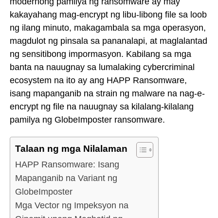
modernong pamilya ng ransomware ay may
kakayahang mag-encrypt ng libu-libong file sa loob
ng ilang minuto, makagambala sa mga operasyon,
magdulot ng pinsala sa pananalapi, at maglalantad
ng sensitibong impormasyon. Kabilang sa mga
banta na nauugnay sa lumalaking cybercriminal
ecosystem na ito ay ang HAPP Ransomware,
isang mapanganib na strain ng malware na nag-e-
encrypt ng file na nauugnay sa kilalang-kilalang
pamilya ng GlobeImposter ransomware.
Talaan ng mga Nilalaman
HAPP Ransomware: Isang
Mapanganib na Variant ng
GlobeImposter
Mga Vector ng Impeksyon na