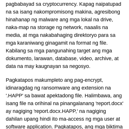
pagbabayad sa cryptocurrency. Kapag naipatupad
na sa isang nakompromisong makina, agresibong
hinahanap ng malware ang mga lokal na drive,
naka-map na storage ng network, naaalis na
media, at mga nakabahaging direktoryo para sa
mga karaniwang ginagamit na format ng file.
Kabilang sa mga pangunahing target ang mga
dokumento, larawan, database, video, archive, at
data na may kaugnayan sa negosyo.
Pagkatapos makumpleto ang pag-encrypt,
idinaragdag ng ransomware ang extension na
'.HAPP' sa bawat apektadong file. Halimbawa, ang
isang file na orihinal na pinangalanang 'report.docx'
ay nagiging 'report.docx.HAPP,' na nagiging
dahilan upang hindi ito ma-access ng mga user at
software application. Pagkatapos, ang mga biktima