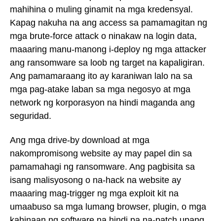
mahihina o muling ginamit na mga kredensyal.
Kapag nakuha na ang access sa pamamagitan ng
mga brute-force attack o ninakaw na login data,
maaaring manu-manong i-deploy ng mga attacker
ang ransomware sa loob ng target na kapaligiran.
Ang pamamaraang ito ay karaniwan lalo na sa
mga pag-atake laban sa mga negosyo at mga
network ng korporasyon na hindi maganda ang
seguridad.
Ang mga drive-by download at mga
nakompromisong website ay may papel din sa
pamamahagi ng ransomware. Ang pagbisita sa
isang malisyosong o na-hack na website ay
maaaring mag-trigger ng mga exploit kit na
umaabuso sa mga lumang browser, plugin, o mga
kahinaan ng software na hindi pa na-patch upang