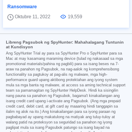
Ransomware
Oktubre 11, 2022
19,559
Libreng Pagsubok ng SpyHunter: Mahahalagang Tuntunin
at Kundisyon
Ang SpyHunter Trial ay para sa SpyHunter Pro o SpyHunter para sa
Mac at may kasamang maraming device (tulad ng nakasaad sa mga
promotional materials/pahina ng pagbili) para sa isang beses na 7-
araw na panahon ng Pagsubok, na nag-aalok ng komprehensibong
functionality sa pagtukoy at pag-alis ng malware, mga high-
performance guard upang aktibong protektahan ang iyong system
mula sa mga banta ng malware, at access sa aming technical support
team sa pamamagitan ng SpyHunter HelpDesk. Hindi ka sisingilin
nang pauna sa panahon ng Pagsubok, bagama't kinakailangan ang
isang credit card upang i-activate ang Pagsubok. (Ang mga prepaid
credit card, debit card, at gift card ay maaaring hindi tanggapin sa
ilalim ng alok na ito.) Ang kinakailangan para sa iyong paraan ng
pagbabayad ay upang makatulong na matiyak ang tuluy-tuloy at
walang patid na proteksyon sa seguridad sa panahon ng iyong
paglipat mula sa isang Pagsubok patungo sa isang bayad na