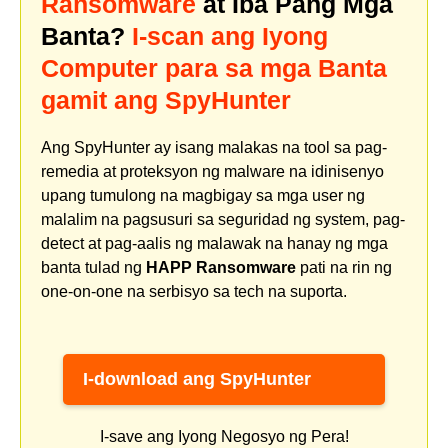
Ransomware
at Iba Pang Mga
Banta?
I-scan ang Iyong
Computer para sa mga Banta
gamit ang SpyHunter
Ang SpyHunter ay isang malakas na tool sa pag-
remedia at proteksyon ng malware na idinisenyo
upang tumulong na magbigay sa mga user ng
malalim na pagsusuri sa seguridad ng system, pag-
detect at pag-aalis ng malawak na hanay ng mga
banta tulad ng
HAPP Ransomware
pati na rin ng
one-on-one na serbisyo sa tech na suporta.
I-download ang SpyHunter
I-save ang Iyong Negosyo ng Pera!