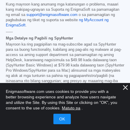
Kung mayroon kang anumang mga katanungan o problema, maaari
kang makipag-ugnayan sa Suporta ng EnigmaSoft sa pamamagitan
ng email sa
support@enigmasoftware.com
o sa pamamagitan ng
pagbubukas ng tiket ng suporta sa website
ng MyAccount ng
EnigmaSoft
.
------
Mga Detalye ng Pagbili ng SpyHunter
Mayroon ka ring pagpipilian na mag-subscribe agad sa SpyHunter
para sa buong functionality, kabilang ang pag-alis ng malware at pag-
access sa aming support department sa pamamagitan ng aming
HelpDesk, karaniwang nagsisimula sa
$49.98
kada dalawang taon
(SpyHunter Basic Windows) at
$79.98
kada dalawang taon (SpyHunter
Pro Windows/SpyHunter para sa Mac) alinsunod sa mga materyales
ng alok at mga tuntunin sa pahina ng pagpaparehistro/pagbili (na
isinasama rito bilang sanggunian; ang presyo ay maaaring mag-iba
ayon sa bansa o mga detalye ng promosyon bawat pahina ng pagbili).
Enigmasoftware.com uses cookies to provide you with a
Awtomatikong mare-renew
ang iyong subscription sa naaangkop na
better browsing experience and analyze how users navigate
karaniwang bayad sa subscription na may bisa sa oras ng iyong
orihinal na subscription sa pagbili at para sa parehong panahon ng
and utilize the Site. By using this Site or clicking on "OK", you
subscription o gaya ng nakasaad sa mga materyales ng
consent to the use of cookies.
Matuto pa
.
promosyon/pahina ng pagbili, kung ikaw ay isang patuloy at walang
patid na gumagamit ng subscription at kung saan makakatanggap ka
ng abiso ng mga paparating na singil bago matapos ang iyong
subscription. Ang pagbili ng SpyHunter ay napapailalim sa mga