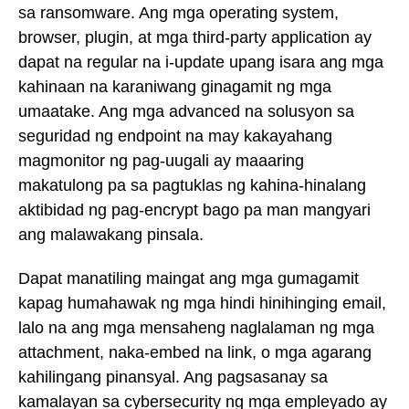
sa ransomware. Ang mga operating system,
browser, plugin, at mga third-party application ay
dapat na regular na i-update upang isara ang mga
kahinaan na karaniwang ginagamit ng mga
umaatake. Ang mga advanced na solusyon sa
seguridad ng endpoint na may kakayahang
magmonitor ng pag-uugali ay maaaring
makatulong pa sa pagtuklas ng kahina-hinalang
aktibidad ng pag-encrypt bago pa man mangyari
ang malawakang pinsala.
Dapat manatiling maingat ang mga gumagamit
kapag humahawak ng mga hindi hinihinging email,
lalo na ang mga mensaheng naglalaman ng mga
attachment, naka-embed na link, o mga agarang
kahilingang pinansyal. Ang pagsasanay sa
kamalayan sa cybersecurity ng mga empleyado ay