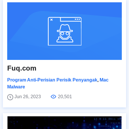
Fuq.com
Program Anti-Perisian Perisik Penyangak
,
Mac
Malware
Jun 26, 2023
20,501