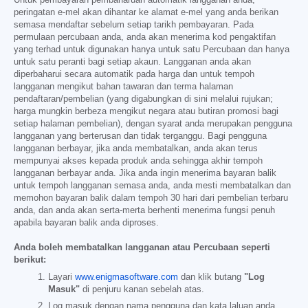
Untuk pembayaran pembaharuan automatik langganan anda,
peringatan e-mel akan dihantar ke alamat e-mel yang anda berikan
semasa mendaftar sebelum setiap tarikh pembayaran. Pada
permulaan percubaan anda, anda akan menerima kod pengaktifan
yang terhad untuk digunakan hanya untuk satu Percubaan dan hanya
untuk satu peranti bagi setiap akaun. Langganan anda akan
diperbaharui secara automatik pada harga dan untuk tempoh
langganan mengikut bahan tawaran dan terma halaman
pendaftaran/pembelian (yang digabungkan di sini melalui rujukan;
harga mungkin berbeza mengikut negara atau butiran promosi bagi
setiap halaman pembelian), dengan syarat anda merupakan pengguna
langganan yang berterusan dan tidak terganggu. Bagi pengguna
langganan berbayar, jika anda membatalkan, anda akan terus
mempunyai akses kepada produk anda sehingga akhir tempoh
langganan berbayar anda. Jika anda ingin menerima bayaran balik
untuk tempoh langganan semasa anda, anda mesti membatalkan dan
memohon bayaran balik dalam tempoh 30 hari dari pembelian terbaru
anda, dan anda akan serta-merta berhenti menerima fungsi penuh
apabila bayaran balik anda diproses.
Anda boleh membatalkan langganan atau Percubaan seperti
berikut:
Layari
www.enigmasoftware.com
dan klik butang
"Log
Masuk"
di penjuru kanan sebelah atas.
Log masuk dengan nama pengguna dan kata laluan anda.