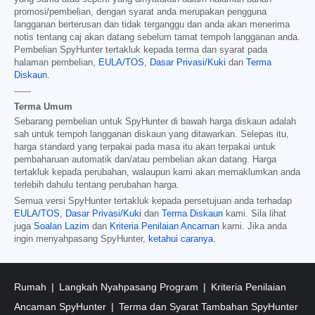
promosi/pembelian, dengan syarat anda merupakan pengguna
langganan berterusan dan tidak terganggu dan anda akan menerima
notis tentang caj akan datang sebelum tamat tempoh langganan anda.
Pembelian SpyHunter tertakluk kepada terma dan syarat pada
halaman pembelian,
EULA/TOS
,
Dasar Privasi/Kuki
dan
Terma
Diskaun
.
------
Terma Umum
Sebarang pembelian untuk SpyHunter di bawah harga diskaun adalah
sah untuk tempoh langganan diskaun yang ditawarkan. Selepas itu,
harga standard yang terpakai pada masa itu akan terpakai untuk
pembaharuan automatik dan/atau pembelian akan datang. Harga
tertakluk kepada perubahan, walaupun kami akan memaklumkan anda
terlebih dahulu tentang perubahan harga.
Semua versi SpyHunter tertakluk kepada persetujuan anda terhadap
EULA/TOS
,
Dasar Privasi/Kuki
dan
Terma Diskaun
kami. Sila lihat
juga
Soalan Lazim
dan
Kriteria Penilaian Ancaman
kami. Jika anda
ingin menyahpasang SpyHunter,
ketahui caranya
.
Rumah
Langkah Nyahpasang Program
Kriteria Penilaian
Ancaman SpyHunter
Terma dan Syarat Tambahan SpyHunter