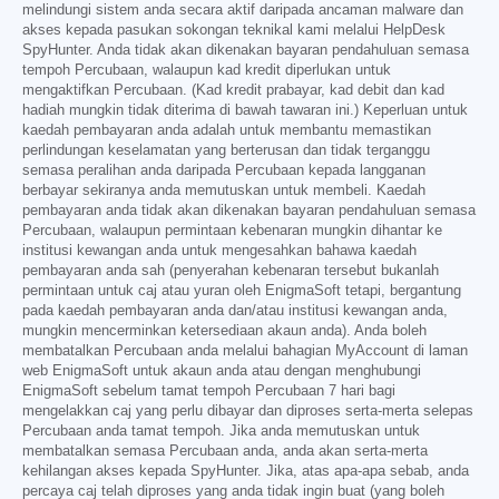
melindungi sistem anda secara aktif daripada ancaman malware dan
akses kepada pasukan sokongan teknikal kami melalui HelpDesk
SpyHunter. Anda tidak akan dikenakan bayaran pendahuluan semasa
tempoh Percubaan, walaupun kad kredit diperlukan untuk
mengaktifkan Percubaan. (Kad kredit prabayar, kad debit dan kad
hadiah mungkin tidak diterima di bawah tawaran ini.) Keperluan untuk
kaedah pembayaran anda adalah untuk membantu memastikan
perlindungan keselamatan yang berterusan dan tidak terganggu
semasa peralihan anda daripada Percubaan kepada langganan
berbayar sekiranya anda memutuskan untuk membeli. Kaedah
pembayaran anda tidak akan dikenakan bayaran pendahuluan semasa
Percubaan, walaupun permintaan kebenaran mungkin dihantar ke
institusi kewangan anda untuk mengesahkan bahawa kaedah
pembayaran anda sah (penyerahan kebenaran tersebut bukanlah
permintaan untuk caj atau yuran oleh EnigmaSoft tetapi, bergantung
pada kaedah pembayaran anda dan/atau institusi kewangan anda,
mungkin mencerminkan ketersediaan akaun anda). Anda boleh
membatalkan Percubaan anda melalui bahagian MyAccount di laman
web EnigmaSoft untuk akaun anda atau dengan menghubungi
EnigmaSoft sebelum tamat tempoh Percubaan 7 hari bagi
mengelakkan caj yang perlu dibayar dan diproses serta-merta selepas
Percubaan anda tamat tempoh. Jika anda memutuskan untuk
membatalkan semasa Percubaan anda, anda akan serta-merta
kehilangan akses kepada SpyHunter. Jika, atas apa-apa sebab, anda
percaya caj telah diproses yang anda tidak ingin buat (yang boleh