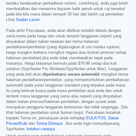
berlaku berdasarkan pentadbiran sistem, contohnya), anda juga boleh
membatalkan dan menerima bayaran balik penuh untuk caj tersebut
pada bila-bila masa dalam tempoh 30 hari dari tarikh caj pembelian.
Lihat
Soalan Lazim
.
Pada akhir Percubaan, anda akan dibilkan terlebih dahulu dengan
serta-merta pada harga dan untuk tempoh langganan seperti yang
dinyatakan dalam bahan tawaran dan terma halaman
pendaftaran/pembelian (yang digabungkan di sini melalui rujukan;
harga mungkin berbeza mengikut negara atau butiran promosi setiap
halaman pembelian) jika anda tidak membatalkan tepat pada
masanya. Harga biasanya bermula pada
$79.98
setiap dua kali
setahun (SpyHunter Pro Windows/SpyHunter untuk Mac). Langganan
yang anda beli akan
diperbaharui secara automatik
mengikut terma
halaman pendaftaran/pembelian, yang memperuntukkan pembaharuan
automatik pada yuran langganan standard yang terpakai pada masa
itu yang berkuat kuasa pada masa pembelian asal anda dan untuk
tempoh masa langganan yang sama atau seperti yang dinyatakan
dalam bahan promosi/halaman pembelian, dengan syarat anda
merupakan pengguna langganan berterusan dan tidak terganggu. Sila
lihat halaman pembelian untuk butiran lanjut. Percubaan tertakluk
kepada Terma ini, persetujuan anda terhadap
EULA/TOS
,
Dasar
Privasi/Kuki
dan
Terma Diskaun
. Jika anda ingin menyahpasang
SpyHunter,
ketahui caranya
.