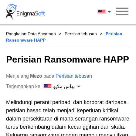
Skip
to
بهاس ملايو
content
Pangkalan Data Ancaman
Perisian tebusan
Perisian
Ransomware HAPP
Perisian Ransomware HAPP
Menjelang
Mezo
pada
Perisian tebusan
Terjemahkan ke
بهاس ملايو
Melindungi peranti peribadi dan korporat daripada
perisian hasad telah menjadi keperluan kritikal
dalam persekitaran di mana serangan ransomware
terus berkembang dalam kecanggihan dan skala.
Keluarga ransomware moden mampu menyulitkan