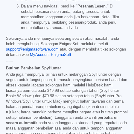
Dalam menu navigasi, pergi ke
"Pesanan/Lesen."
Di
sebelah pesanan/lesen anda, butang tersedia untuk
membatalkan langganan anda jika berkenaan. Nota: Jika
anda mempunyai berbilang pesanan/produk, anda perlu
membatalkannya secara individu.
Sekiranya anda mempunyai sebarang soalan atau masalah, anda
boleh menghubungi Sokongan EnigmaSoft melalui e-mel di
support@enigmasoftware.com
atau dengan membuka tiket sokongan
di laman web
MyAccount EnigmaSoft
.
------
Butiran Pembelian SpyHunter
Anda juga mempunyai pilihan untuk melanggan SpyHunter dengan
segera untuk fungsi penuh, termasuk penyingkiran perisian hasad dan
akses kepada jabatan sokongan kami melalui HelpDesk kami,
biasanya bermula pada
$49.98
setiap setengah tahun (SpyHunter
Basic Windows) dan
$79.98
setiap setengah tahun (SpyHunter Pro
Windows/SpyHunter untuk Mac) mengikut bahan tawaran dan terma
halaman pendaftaran/pembelian (yang digabungkan di sini melalui
rujukan; harga mungkin berbeza mengikut negara atau butiran promosi
setiap halaman pembelian). Langganan anda akan
diperbaharui
secara automatik
pada yuran langganan standard yang terpakai pada
masa langganan pembelian asal anda dan untuk tempoh langganan
yang sama atau seperti yang dinyatakan dalam halaman bahan