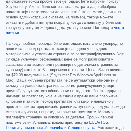
да откажете током пробне верзије, одмах ћете изгубити приступ
SpyHunter-у. Ако из било ког разлога сматрате да је обрађена
наплата коју нисте желели да извршите (што се може десити на
основу администрације система, на пример), такође можете
отказати и добити потпуни повраћај новца за наплату у било ком
тренутку у року од 30 дана од датума куповине. Погледајте
честа
питања
.
На крају пробног периода, биће вам одмах наплаћено унапред по
цени и за период претплате како је наведено у понудним
материјалима и условима странице за регистрацију/куповину (који
су овде укључени референцом; цене се могу разликовати у
зависности од земље или промоције по детаљима странице за
куповину) ако нисте благовремено отказали. Цена обично почиње
од
$79.98
полугодишње (SpyHunter Pro Windows/SpyHunter за
Mac). Ваша купљена претплата ће се
аутоматски обновити
у
складу са условима странице за регистрацију/куповину, који
предвиђају аутоматско обнављање по тада важећој стандардној
накнади за претплату која је на снази у време ваше првобитне
куповине и за исти период претплате или како је наведено у
промотивним материјалима/страници за куповину, под условом да
сте континуирани, непрекидни корисник претплате. Молимо
погледајте страницу за куповину за детаље. Пробни период
подлеже овим Условима, вашем пристанку на
EULA/TOS
,
Политику приватности/колачића
и
Услове попуста
. Ако желите да