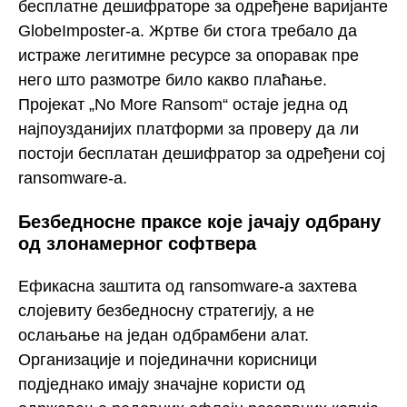
бесплатне дешифраторе за одређене варијанте
GlobeImposter-а. Жртве би стога требало да
истраже легитимне ресурсе за опоравак пре
него што размотре било какво плаћање.
Пројекат „No More Ransom“ остаје једна од
најпоузданијих платформи за проверу да ли
постоји бесплатан дешифратор за одређени сој
ransomware-а.
Безбедносне праксе које јачају одбрану
од злонамерног софтвера
Ефикасна заштита од ransomware-а захтева
слојевиту безбедносну стратегију, а не
ослањање на један одбрамбени алат.
Организације и појединачни корисници
подједнако имају значајне користи од