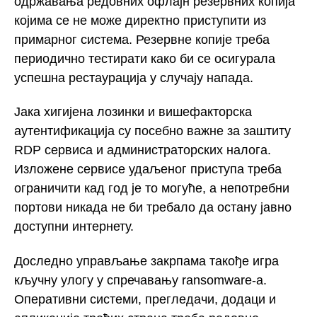
одржавања редовних офлајн резервних копија
којима се не може директно приступити из
примарног система. Резервне копије треба
периодично тестирати како би се осигурала
успешна рестаурација у случају напада.
Јака хигијена лозинки и вишефакторска
аутентификација су посебно важне за заштиту
RDP сервиса и администраторских налога.
Изложене сервисе удаљеног приступа треба
ограничити кад год је то могуће, а непотребни
портови никада не би требало да остану јавно
доступни интернету.
Доследно управљање закрпама такође игра
кључну улогу у спречавању ransomware-а.
Оперативни системи, прегледачи, додаци и