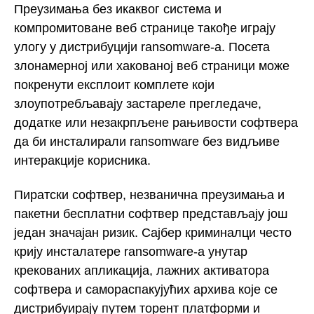
Преузимања без икаквог система и
компромитоване веб странице такође играју
улогу у дистрибуцији ransomware-а. Посета
злонамерној или хакованој веб страници може
покренути експлоит комплете који
злоупотребљавају застареле прегледаче,
додатке или незакрпљене рањивости софтвера
да би инсталирали ransomware без видљиве
интеракције корисника.
Пиратски софтвер, незванична преузимања и
пакетни бесплатни софтвер представљају још
један значајан ризик. Сајбер криминалци често
крију инсталатере ransomware-а унутар
крекованих апликација, лажних активатора
софтвера и самораспакујућих архива које се
дистрибуирају путем торент платформи и