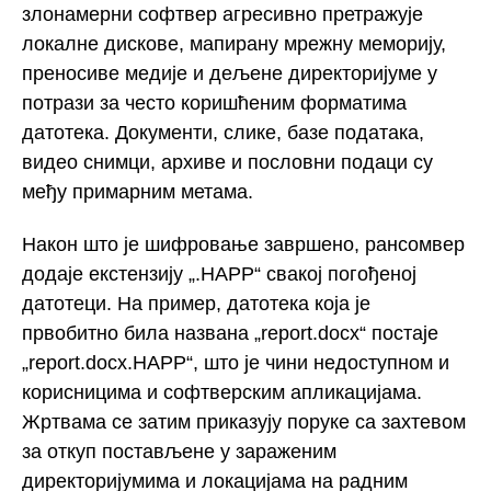
злонамерни софтвер агресивно претражује
локалне дискове, мапирану мрежну меморију,
преносиве медије и дељене директоријуме у
потрази за често коришћеним форматима
датотека. Документи, слике, базе података,
видео снимци, архиве и пословни подаци су
међу примарним метама.
Након што је шифровање завршено, рансомвер
додаје екстензију „.HAPP“ свакој погођеној
датотеци. На пример, датотека која је
првобитно била названа „report.docx“ постаје
„report.docx.HAPP“, што је чини недоступном и
корисницима и софтверским апликацијама.
Жртвама се затим приказују поруке са захтевом
за откуп постављене у зараженим
директоријумима и локацијама на радним