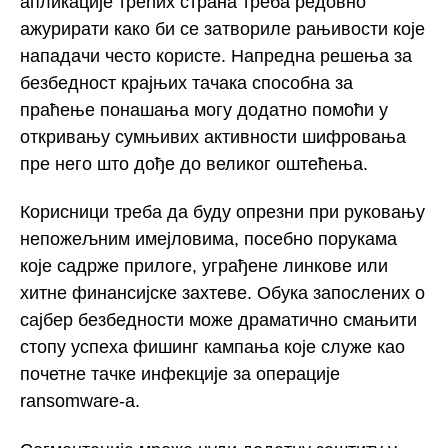
апликације трећих страна треба редовно
ажурирати како би се затвориле рањивости које
нападачи често користе. Напредна решења за
безбедност крајњих тачака способна за
праћење понашања могу додатно помоћи у
откривању сумњивих активности шифровања
пре него што дође до великог оштећења.
Корисници треба да буду опрезни при руковању
непожељним имејловима, посебно порукама
које садрже прилоге, уграђене линкове или
хитне финансијске захтеве. Обука запослених о
сајбер безбедности може драматично смањити
стопу успеха фишинг кампања које служе као
почетне тачке инфекције за операције
ransomware-а.