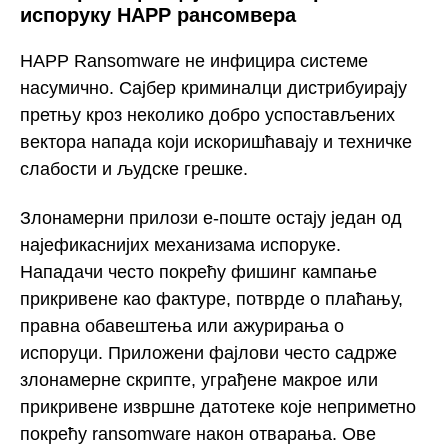
испоруку HAPP рансомвера
HAPP Ransomware не инфицира системе
насумично. Сајбер криминалци дистрибуирају
претњу кроз неколико добро успостављених
вектора напада који искоришћавају и техничке
слабости и људске грешке.
Злонамерни прилози е-поште остају један од
најефикаснијих механизама испоруке.
Нападачи често покрећу фишинг кампање
прикривене као фактуре, потврде о плаћању,
правна обавештења или ажурирања о
испоруци. Приложени фајлови често садрже
злонамерне скрипте, уграђене макрое или
прикривене извршне датотеке које неприметно
покрећу ransomware након отварања. Ове