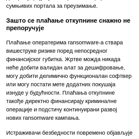
сумњивих портала за преузимање.
Зашто се плаћање откупнине снажно не
препоручује
Плаћање оператерима ransomware-а ствара
вишеструке ризике поред непосредног
финансијског губитка. Жртве можда никада
неће добити валидан алат за дешифровање,
могу добити делимично функционалан софтвер
или могу постати мете додатних покушаја
изнуде у будућности. Плаћања откупнине
такође директно финансирају криминалне
операције и подстичу континуирани развој
нових ransomware кампања.
Истраживачи безбедности повремено објављује