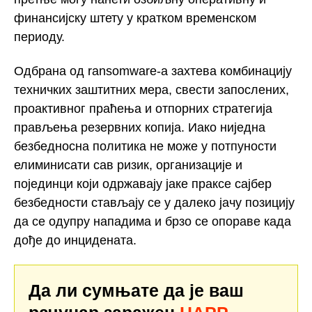
финансијску штету у кратком временском
периоду.
Одбрана од ransomware-а захтева комбинацију
техничких заштитних мера, свести запослених,
проактивног праћења и отпорних стратегија
прављења резервних копија. Иако ниједна
безбедносна политика не може у потпуности
елиминисати сав ризик, организације и
појединци који одржавају јаке праксе сајбер
безбедности стављају се у далеко јачу позицију
да се одупру нападима и брзо се опораве када
дође до инцидената.
Да ли сумњате да је ваш