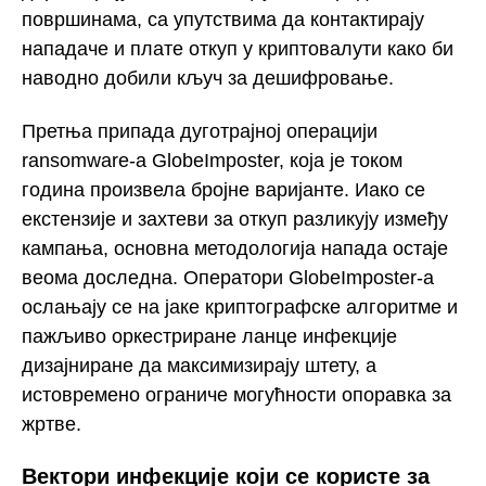
површинама, са упутствима да контактирају
нападаче и плате откуп у криптовалути како би
наводно добили кључ за дешифровање.
Претња припада дуготрајној операцији
ransomware-а GlobeImposter, која је током
година произвела бројне варијанте. Иако се
екстензије и захтеви за откуп разликују између
кампања, основна методологија напада остаје
веома доследна. Оператори GlobeImposter-а
ослањају се на јаке криптографске алгоритме и
пажљиво оркестриране ланце инфекције
дизајниране да максимизирају штету, а
истовремено ограниче могућности опоравка за
жртве.
Вектори инфекције који се користе за