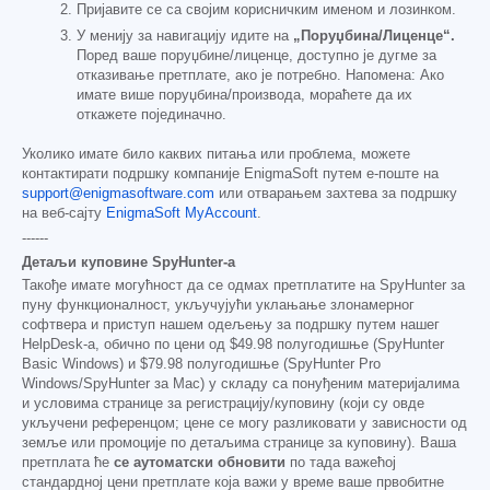
Пријавите се са својим корисничким именом и лозинком.
У менију за навигацију идите на
„Поруџбина/Лиценце“.
Поред ваше поруџбине/лиценце, доступно је дугме за
отказивање претплате, ако је потребно. Напомена: Ако
имате више поруџбина/производа, мораћете да их
откажете појединачно.
Уколико имате било каквих питања или проблема, можете
контактирати подршку компаније EnigmaSoft путем е-поште на
support@enigmasoftware.com
или отварањем захтева за подршку
на веб-сајту
EnigmaSoft MyAccount
.
------
Детаљи куповине SpyHunter-а
Такође имате могућност да се одмах претплатите на SpyHunter за
пуну функционалност, укључујући уклањање злонамерног
софтвера и приступ нашем одељењу за подршку путем нашег
HelpDesk-а, обично по цени од
$49.98
полугодишње (SpyHunter
Basic Windows) и
$79.98
полугодишње (SpyHunter Pro
Windows/SpyHunter за Mac) у складу са понуђеним материјалима
и условима странице за регистрацију/куповину (који су овде
укључени референцом; цене се могу разликовати у зависности од
земље или промоције по детаљима странице за куповину). Ваша
претплата ће
се аутоматски обновити
по тада важећој
стандардној цени претплате која важи у време ваше првобитне