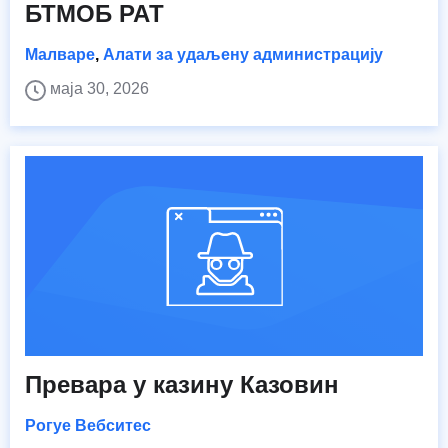
БТМОБ РАТ
Малваре
,
Алати за удаљену администрацију
маја 30, 2026
Превара у казину Казовин
Рогуе Вебситес