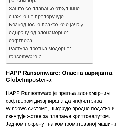
рансомвера
Зашто се плаћање откупнине
снажно не препоручује
Безбедносне праксе које јачају
одбрану од злонамерног
софтвера
Растућа претња модерног
ransomware-а
HAPP Ransomware: Опасна варијанта
GlobeImposter-а
HAPP Ransomware је претња злонамерним
софтвером дизајнирана да инфилтрира
Windows системе, шифрује вредне податке и
изнуђује жртве за плаћања криптовалутом.
Једном покренут на компромитованој машини,