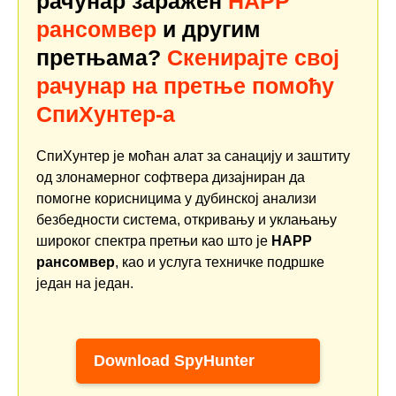
рачунар заражен
HAPP
рансомвер
и другим
претњама?
Скенирајте свој
рачунар на претње помоћу
СпиХунтер-а
СпиХунтер је моћан алат за санацију и заштиту
од злонамерног софтвера дизајниран да
помогне корисницима у дубинској анализи
безбедности система, откривању и уклањању
широког спектра претњи као што је
HAPP
рансомвер
, као и услуга техничке подршке
један на један.
Download SpyHunter