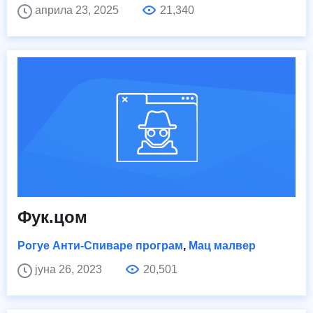
априла 23, 2025
21,340
Фук.цом
Рогуе Анти-Спиваре програм
,
Мац малвер
јуна 26, 2023
20,501