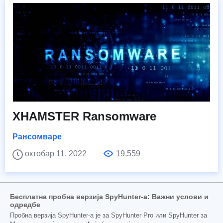
XHAMSTER Ransomware
Рансомваре
октобар 11, 2022
19,559
Бесплатна пробна верзија SpyHunter-а: Важни услови и
одредбе
Пробна верзија SpyHunter-а је за SpyHunter Pro или SpyHunter за