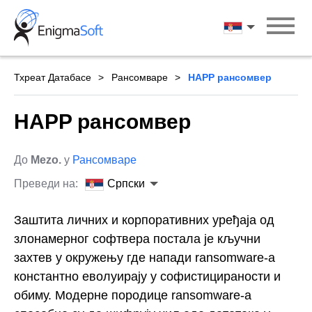
Skip
to
Српски
content
Тхреат Датабасе
Рансомваре
HAPP рансомвер
HAPP рансомвер
До
Mezo.
у
Рансомваре
Преведи на:
Српски
Заштита личних и корпоративних уређаја од
злонамерног софтвера постала је кључни
захтев у окружењу где напади ransomware-а
константно еволуирају у софистицираности и
обиму. Модерне породице ransomware-а