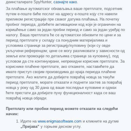
деинсталирате SpyHunter,
сазнајте како
.
За плаћање аутоматског обнављања ваше претплате, подсетник
путем е-поште биће послат на адресу е-поште коју сте навели
приликом регистрације пре сваког датума плаћања. На почетку
пробног периода, добићете активациони код који је ограничен на
коришћење само за један пробни период и само за један уређај по
налогу. Ваша претплата ће се аутоматски обновити по цени и за
период претплате у складу са понудним материјалима и
условима странице за регистрацију/куповину (који су овде
укључени референцом; цене се могу разликовати у зависности од
земље или промоције по детаљима странице за куповину), под
условом да сте континуирани, непрекидни корисник претплате. За
кориснике плаћене претплате, ако откажете, наставићете да
имате приступ својим производима до краја периода плаћене
претплате. Ако желите да добијете повраћај новца за текући
период претплате, морате отказати и поднети захтев за повраћај
новца у року од 30 дана од ваше последње куповине и одмах
ћете престати да добијате пуну функционалност када се ваш
повраћај новца обради.
Претплату или пробни период можете отказати на следећи
начин:
Идите на
www.enigmasoftware.com
и кликните на дугме
„Пријава“
у горњем десном углу.