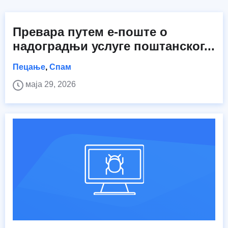
Превара путем е-поште о
надоградњи услуге поштанског...
Пецање
,
Спам
маја 29, 2026