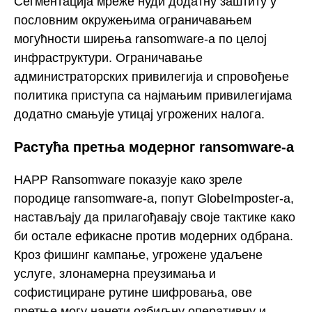
Сегментација мреже нуди додатну заштиту у
пословним окружењима ограничавањем
могућности ширења ransomware-а по целој
инфраструктури. Ограничавање
администраторских привилегија и спровођење
политика приступа са најмањим привилегијама
додатно смањује утицај угрожених налога.
Растућа претња модерног ransomware-а
HAPP Ransomware показује како зреле
породице ransomware-а, попут GlobeImposter-а,
настављају да прилагођавају своје тактике како
би остале ефикасне против модерних одбрана.
Кроз фишинг кампање, угрожене удаљене
услуге, злонамерна преузимања и
софистициране рутине шифровања, ове
претње могу нанети озбиљну оперативну и