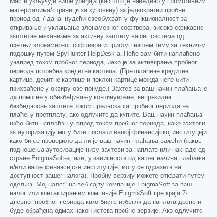
Mac и укључује више уређаја (као што је наведено у промотивним
материјалима/страници за куповину) за једнократни пробни
период од 7 дана, нудећи свеобухватну функционалност за
откривање и уклањање злонамерног софтвера, високо ефикасне
заштитне механизме за активну заштиту вашег система од
претњи злонамерног софтвера и приступ нашем тиму за техничку
подршку путем SpyHunter HelpDesk-а. Неће вам бити наплаћено
унапред током пробног периода, иако је за активирање пробног
периода потребна кредитна картица. (Претплаћене кредитне
картице, дебитне картице и поклон картице можда неће бити
прихваћене у оквиру ове понуде.) Захтев за ваш начин плаћања је
да помогне у обезбеђивању континуиране, непрекидне
безбедносне заштите током преласка са пробног периода на
плаћену претплату, ако одлучите да купите. Ваш начин плаћања
неће бити наплаћен унапред током пробног периода, иако захтеви
за ауторизацију могу бити послати вашој финансијској институцији
како би се проверило да ли је ваш начин плаћања важећи (такве
подношења ауторизације нису захтеви за наплате или накнаде од
стране EnigmaSoft-а, али, у зависности од вашег начина плаћања
и/или ваше финансијске институције, могу се одразити на
доступност вашег налога). Пробну верзију можете отказати путем
одељка „Мој налог“ на веб-сајту компаније EnigmaSoft за ваш
налог или контактирањем компаније EnigmaSoft пре краја 7-
дневног пробног периода како бисте избегли да наплата доспе и
буде обрађена одмах након истека пробне верзије. Ако одлучите