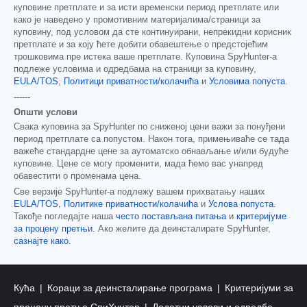
куповине претплате и за исти временски период претплате или
како је наведено у промотивним материјалима/страници за
куповину, под условом да сте континуирани, непрекидни корисник
претплате и за коју ћете добити обавештење о предстојећим
трошковима пре истека ваше претплате. Куповина SpyHunter-а
подлеже условима и одредбама на страници за куповину,
EULA/TOS
,
Политици приватности/колачића
и
Условима попуста
.
------
Општи услови
Свака куповина за SpyHunter по сниженој цени важи за понуђени
период претплате са попустом. Након тога, примењиваће се тада
важеће стандардне цене за аутоматско обнављање и/или будуће
куповине. Цене се могу променити, мада ћемо вас унапред
обавестити о променама цена.
Све верзије SpyHunter-а подлежу вашем прихватању наших
EULA/TOS
,
Политике приватности/колачића
и
Услова попуста
.
Такође погледајте наша
често постављана питања
и
критеријуме
за процену претњи
. Ако желите да деинсталирате SpyHunter,
сазнајте како
.
Кућа
Кораци за деинсталирање програма
Критеријуми за