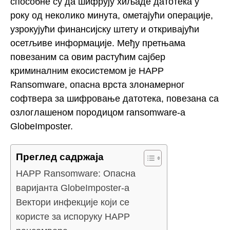
способне су да шифрују хиљаде датотека у
року од неколико минута, ометајући операције,
узрокујући финансијску штету и откривајући
осетљиве информације. Међу претњама
повезаним са овим растућим сајбер
криминалним екосистемом је HAPP
Ransomware, опасна врста злонамерног
софтвера за шифровање датотека, повезана са
озлоглашеном породицом ransomware-а
GlobeImposter.
Преглед садржаја
HAPP Ransomware: Опасна
варијанта GlobeImposter-а
Вектори инфекције који се
користе за испоруку HAPP