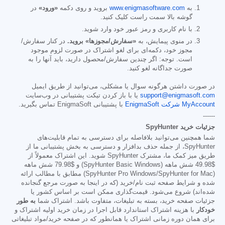
به
www.enigmasoftware.com
بروید و روی دکمه
«ورود»
در
گوشه بالا سمت راست کلیک کنید.
با نام کاربری و رمز عبور خود وارد شوید.
در منوی پیمایش، به
«سفارش/مجوزها» بروید.
در کنار سفارش/
مجوز خود، دکمه‌ای برای لغو اشتراک در صورت لزوم موجود
است. توجه: اگر چندین سفارش/محصول دارید، باید آنها را به
صورت جداگانه لغو کنید.
در صورت داشتن هرگونه سوال یا مشکلی، می‌توانید از طریق ایمیل
support@enigmasoft.com
یا با باز کردن تیکت پشتیبانی در وب‌سایت
MyAccount شرکت EnigmaSoft
با پشتیبانی EnigmaSoft تماس بگیرید.
------
جزئیات خرید SpyHunter
شما همچنین می‌توانید بلافاصله برای دسترسی به تمام قابلیت‌های
SpyHunter، از جمله حذف بدافزار و دسترسی به بخش پشتیبانی ما از
طریق میز کمک ما، مشترک SpyHunter شوید. این اشتراک معمولاً از
$49.98
شش ماهه (SpyHunter Basic Windows) و
$79.98
شش ماهه
(SpyHunter Pro Windows/SpyHunter for Mac) مطابق با مطالب ارائه
شده و شرایط صفحه ثبت نام/خرید (که در اینجا به صورت مرجع گنجانده
شده‌اند) شروع می‌شود. قیمت‌گذاری ممکن است بر اساس کشور یا
جزئیات صفحه خرید، بسته به تبلیغات، متفاوت باشد. اشتراک شما
به طور
خودکار
با هزینه اشتراک استاندارد قابل اجرا در زمان خرید اولیه اشتراک و
برای همان دوره زمانی اشتراک یا همانطور که در صفحه خرید/مواد تبلیغاتی