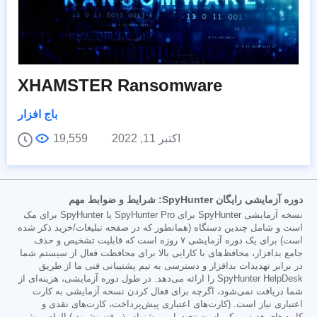
XHAMSTER Ransomware
باج افزار
اکتبر 11, 2022
19,559
دوره آزمایشی رایگان SpyHunter: شرایط و ضوابط مهم
نسخه آزمایشی SpyHunter برای SpyHunter Pro یا SpyHunter برای مک
است و شامل چندین دستگاه (همانطور که در صفحه تبلیغات/خرید ذکر شده
است) برای یک دوره آزمایشی ۷ روزه است که قابلیت تشخیص و حذف
جامع بدافزار، محافظ‌های با کارایی بالا برای محافظت فعال از سیستم شما
در برابر تهدیدات بدافزار و دسترسی به تیم پشتیبانی فنی ما از طریق
SpyHunter HelpDesk را ارائه می‌دهد. در طول دوره آزمایشی، هزینه‌ای از
شما دریافت نمی‌شود، اگرچه برای فعال کردن نسخه آزمایشی به کارت
اعتباری نیاز است. (کارت‌های اعتباری پیش‌پرداخت، کارت‌های نقدی و