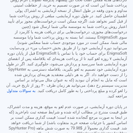
کارت‌های هدیه ممکن است تحت این پیشنهاد پذیرفته نشوند.) الزام روش
پرداخت شما این است که در صورت تصمیم به خرید، از حفاظت امنیتی
مداوم و بدون وقفه در طول انتقال از نسخه آزمایشی به اشتراک پولی
اطمینان حاصل کنید. در طول دوره آزمایشی، مبلغی از روش پرداخت شما
از قبل کسر نخواهد شد، اگرچه ممکن است درخواست‌های مجوز برای تأیید
اعتبار روش پرداخت شما به موسسه مالی شما ارسال شود (چنین
درخواست‌های مجوزی، درخواست‌هایی برای دریافت هزینه یا کارمزد از
سوی EnigmaSoft نیستند، اما بسته به روش پرداخت شما و/یا موسسه
مالی شما، ممکن است در مورد موجودی حساب شما منعکس شوند).
می‌توانید دوره آزمایشی خود را از طریق بخش «حساب من» در وب‌سایت
EnigmaSoft برای حساب خود یا با تماس با EnigmaSoft قبل از پایان دوره
آزمایشی ۷ روزه لغو کنید تا از پرداخت هزینه‌ای که بلافاصله پس از انقضای
دوره آزمایشی شما سررسید و پردازش می‌شود، جلوگیری کنید. اگر در طول
دوره آزمایشی خود تصمیم به لغو بگیرید، بلافاصله دسترسی به SpyHunter
را از دست خواهید داد. اگر به هر دلیلی معتقدید هزینه‌ای پردازش شده
است که مایل به انجام آن نبودید (که به عنوان مثال می‌تواند بر اساس
مدیریت سیستم رخ دهد)، می‌توانید هر زمان ظرف ۳۰ روز از تاریخ خرید، آن
را لغو کرده و مبلغ پرداختی را به طور کامل دریافت کنید.
به سوالات متداول
مراجعه کنید.
در پایان دوره آزمایشی، در صورت عدم لغو به موقع، هزینه و مدت اشتراک،
طبق قیمت مندرج در مطالب ارائه شده و شرایط صفحه ثبت نام/خرید (که
در اینجا به صورت مرجع گنجانده شده است؛ قیمت گذاری ممکن است بر
اساس کشور یا جزئیات صفحه خرید متفاوت باشد) از شما دریافت خواهد
شد. قیمت گذاری معمولاً از
$79.98
به صورت شش ماهه (SpyHunter Pro