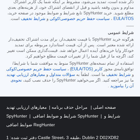
ذکر شده است، تمدید می‌شود، مشروط بر اینکه شما یک کاربر اشتراک
مداوم و بدون وقفه باشید و قبل از انقضای اشتراک خود، از هزینه‌های بعدی
مطلع شوید. خرید SpyHunter تابع شرایط و ضوابط موجود در صفحه خرید،
EULA/TOS
،
سیاست حفظ حریم خصوصی/کوکی
و
شرایط تخفیف
است.
------
شرایط عمومی
هرگونه خرید SpyHunter با قیمت تخفیف‌دار، برای مدت اشتراک تخفیف‌دار
ارائه شده معتبر است. پس از آن، قیمت استاندارد مربوطه برای تمدید
خودکار و/یا خریدهای آینده اعمال خواهد شد. قیمت‌گذاری ممکن است تغییر
کند، اگرچه ما از قبل شما را از تغییرات قیمت مطلع خواهیم کرد.
استفاده از تمام نسخه‌های SpyHunter منوط به موافقت شما با شرایط/
توافق‌نامه‌ی مجوز
کاربر (EULA/TOS)
،
سیاست حفظ حریم خصوصی/کوکی
و
شرایط تخفیف
ما است. لطفاً به
سؤالات متداول
و
معیارهای ارزیابی تهدید
ما نیز مراجعه کنید. اگر می‌خواهید SpyHunter را حذف نصب کنید،
نحوه‌ی
آن را بیاموزید
.
صفحه اصلی
مراحل حذف برنامه
معیارهای ارزیابی تهدید
شرایط و
شرایط و ضوابط اضافی SpyHunter
SpyHunter
ضوابط اضافی RegHunter
دفتر ثبت شده: 1 Castle Street، طبقه 3، Dublin 2 D02XD82