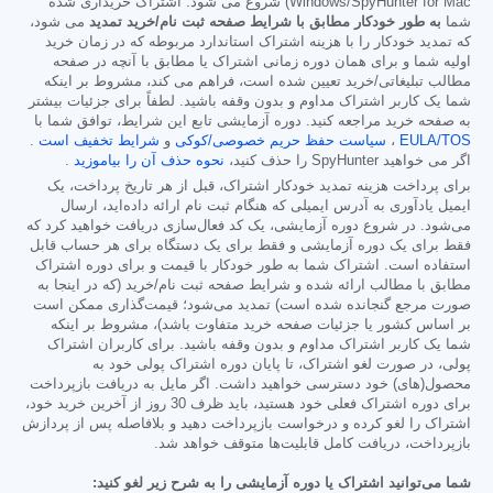
Windows/SpyHunter for Mac) شروع می شود. اشتراک خریداری شده
شما
به طور خودکار مطابق با شرایط صفحه ثبت نام/خرید تمدید
می شود،
که تمدید خودکار را با هزینه اشتراک استاندارد مربوطه که در زمان خرید
اولیه شما و برای همان دوره زمانی اشتراک یا مطابق با آنچه در صفحه
مطالب تبلیغاتی/خرید تعیین شده است، فراهم می کند، مشروط بر اینکه
شما یک کاربر اشتراک مداوم و بدون وقفه باشید. لطفاً برای جزئیات بیشتر
به صفحه خرید مراجعه کنید. دوره آزمایشی تابع این شرایط، توافق شما با
EULA/TOS
،
سیاست حفظ حریم خصوصی/کوکی
و
شرایط تخفیف است
.
اگر می خواهید SpyHunter را حذف کنید،
نحوه حذف آن را بیاموزید
.
برای پرداخت هزینه تمدید خودکار اشتراک، قبل از هر تاریخ پرداخت، یک
ایمیل یادآوری به آدرس ایمیلی که هنگام ثبت نام ارائه داده‌اید، ارسال
می‌شود. در شروع دوره آزمایشی، یک کد فعال‌سازی دریافت خواهید کرد که
فقط برای یک دوره آزمایشی و فقط برای یک دستگاه برای هر حساب قابل
استفاده است. اشتراک شما به طور خودکار با قیمت و برای دوره اشتراک
مطابق با مطالب ارائه شده و شرایط صفحه ثبت نام/خرید (که در اینجا به
صورت مرجع گنجانده شده است) تمدید می‌شود؛ قیمت‌گذاری ممکن است
بر اساس کشور یا جزئیات صفحه خرید متفاوت باشد)، مشروط بر اینکه
شما یک کاربر اشتراک مداوم و بدون وقفه باشید. برای کاربران اشتراک
پولی، در صورت لغو اشتراک، تا پایان دوره اشتراک پولی خود به
محصول(های) خود دسترسی خواهید داشت. اگر مایل به دریافت بازپرداخت
برای دوره اشتراک فعلی خود هستید، باید ظرف 30 روز از آخرین خرید خود،
اشتراک را لغو کرده و درخواست بازپرداخت دهید و بلافاصله پس از پردازش
بازپرداخت، دریافت کامل قابلیت‌ها متوقف خواهد شد.
شما می‌توانید اشتراک یا دوره آزمایشی را به شرح زیر لغو کنید: