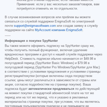
кнопка для отмены подписки, если таковая имеется.
Примечание: если у вас несколько заказов/товаров, вам
потребуется отменить их по отдельности.
В случае возникновения вопросов или проблем вы можете
связаться со службой поддержки EnigmaSoft по электронной
почте
support@enigmasoftware.com
или создав заявку в службу
поддержки на сайте
MyAccount компании EnigmaSoft
.
------
Информация о покупке SpyHunter
Вы также можете оформить подписку на SpyHunter сразу же,
чтобы получить полный функционал, включая удаление
вредоносных программ и доступ к нашей службе поддержки через
HelpDesk. Стоимость подписки обычно начинается от
$49.98
в
полугодовой период (SpyHunter Basic Windows) и
$79.98
в
полугодовой период (SpyHunter Pro Windows/SpyHunter для Mac)
в соответствии с условиями предложения и условиями страницы
регистрации/покупки (которые включены сюда посредством
ссылки; цены могут различаться в зависимости от страны или
акции, согласно подробностям на странице покупки). Ваша
подписка будет
автоматически продлеваться
по действующей
на момент покупки стандартной абонентской плате на тот же
период или на тот же период, что и указано в рекламных
материалах/на странице покупки, при условии, что вы являетесь
постоянным пользователем подписки и не прерываете ее