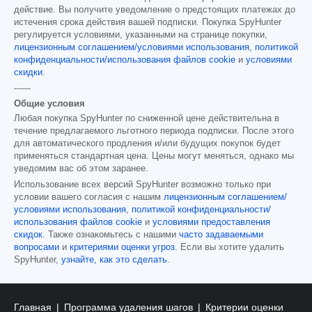
действие. Вы получите уведомление о предстоящих платежах до
истечения срока действия вашей подписки. Покупка SpyHunter
регулируется условиями, указанными на странице покупки,
лицензионным соглашением/условиями использования
,
политикой
конфиденциальности/использования файлов cookie
и
условиями
скидки
.
------
Общие условия
Любая покупка SpyHunter по сниженной цене действительна в
течение предлагаемого льготного периода подписки. После этого
для автоматического продления и/или будущих покупок будет
применяться стандартная цена. Цены могут меняться, однако мы
уведомим вас об этом заранее.
Использование всех версий SpyHunter возможно только при
условии вашего согласия с нашим
лицензионным соглашением/
условиями использования
,
политикой конфиденциальности/
использования файлов cookie
и
условиями предоставления
скидок
. Также ознакомьтесь с нашими
часто задаваемыми
вопросами
и
критериями оценки угроз
. Если вы хотите удалить
SpyHunter,
узнайте, как это сделать
.
Главная
Программа удаления шагов
Критерии оценки