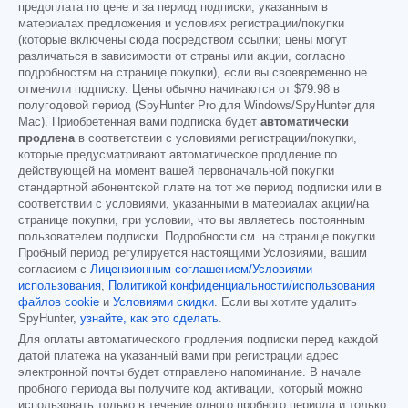
предоплата по цене и за период подписки, указанным в
материалах предложения и условиях регистрации/покупки
(которые включены сюда посредством ссылки; цены могут
различаться в зависимости от страны или акции, согласно
подробностям на странице покупки), если вы своевременно не
отменили подписку. Цены обычно начинаются от
$79.98
в
полугодовой период (SpyHunter Pro для Windows/SpyHunter для
Mac). Приобретенная вами подписка будет
автоматически
продлена
в соответствии с условиями регистрации/покупки,
которые предусматривают автоматическое продление по
действующей на момент вашей первоначальной покупки
стандартной абонентской плате на тот же период подписки или в
соответствии с условиями, указанными в материалах акции/на
странице покупки, при условии, что вы являетесь постоянным
пользователем подписки. Подробности см. на странице покупки.
Пробный период регулируется настоящими Условиями, вашим
согласием с
Лицензионным соглашением/Условиями
использования
,
Политикой конфиденциальности/использования
файлов cookie
и
Условиями скидки
. Если вы хотите удалить
SpyHunter,
узнайте, как это сделать
.
Для оплаты автоматического продления подписки перед каждой
датой платежа на указанный вами при регистрации адрес
электронной почты будет отправлено напоминание. В начале
пробного периода вы получите код активации, который можно
использовать только в течение одного пробного периода и только