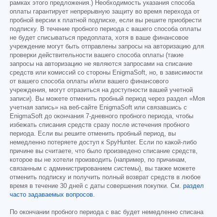
рамках этого предложения.) Необходимость указания способа
оплаты гарантирует непрерывную защиту во время перехода от
пробной версии к платной подписке, если вы решите приобрести
подписку. В течение пробного периода с вашего способа оплаты
не будет списываться предоплата, хотя в ваше финансовое
учреждение могут быть отправлены запросы на авторизацию для
проверки действительности вашего способа оплаты (такие
запросы на авторизацию не являются запросами на списание
средств или комиссий со стороны EnigmaSoft, но, в зависимости
от вашего способа оплаты и/или вашего финансового
учреждения, могут отразиться на доступности вашей учетной
записи). Вы можете отменить пробный период через раздел «Моя
учетная запись» на веб-сайте EnigmaSoft или связавшись с
EnigmaSoft до окончания 7-дневного пробного периода, чтобы
избежать списания средств сразу после истечения пробного
периода. Если вы решите отменить пробный период, вы
немедленно потеряете доступ к SpyHunter. Если по какой-либо
причине вы считаете, что было произведено списание средств,
которое вы не хотели производить (например, по причинам,
связанным с администрированием системы), вы также можете
отменить подписку и получить полный возврат средств в любое
время в течение 30 дней с даты совершения покупки. См.
раздел
часто задаваемых вопросов
.
По окончании пробного периода с вас будет немедленно списана