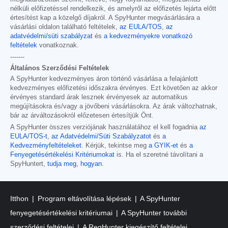
nélküli előfizetéssel rendelkezik, és amelyről az előfizetés lejárta előtt
értesítést kap a közelgő díjakról. A SpyHunter megvásárlására a
vásárlási oldalon található feltételek,
az EULA/TOS
,
az
adatvédelmi/süti szabályzat
és
a kedvezményekre vonatkozó
feltételek
vonatkoznak.
-------
Általános Szerződési Feltételek
A SpyHunter kedvezményes áron történő vásárlása a felajánlott
kedvezményes előfizetési időszakra érvényes. Ezt követően az akkor
érvényes standard árak lesznek érvényesek az automatikus
megújításokra és/vagy a jövőbeni vásárlásokra. Az árak változhatnak,
bár az árváltozásokról előzetesen értesítjük Önt.
A SpyHunter összes verziójának használatához el kell fogadnia
az
EULA/TOS-t
,
az Adatvédelmi/Süti Szabályzatot
és
a
Kedvezményfeltételeket
. Kérjük, tekintse meg
a GYIK-et
és
a
Fenyegetésértékelési Kritériumokat
is. Ha el szeretné távolítani a
SpyHuntert,
tudja meg, hogyan
.
Itthon
Program eltávolítása lépések
A SpyHunter
fenyegetésértékelési kritériumai
A SpyHunter további
szerződési feltételei
A RegHunter kiegészítő feltételei