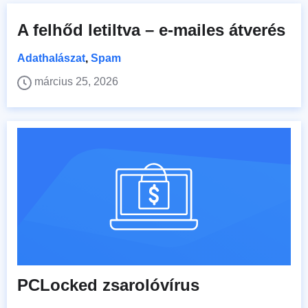
A felhőd letiltva – e-mailes átverés
Adathalászat
,
Spam
március 25, 2026
PCLocked zsarolóvírus