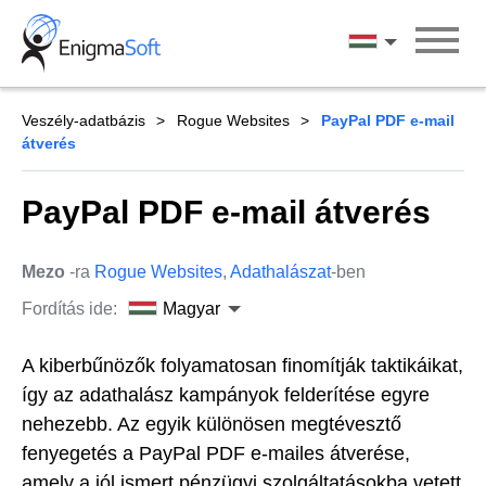
Skip
to
Magyar
content
Veszély-adatbázis
Rogue Websites
PayPal PDF e-mail
átverés
PayPal PDF e-mail átverés
Mezo
-ra
Rogue Websites
,
Adathalászat
-ben
Fordítás ide:
Magyar
A kiberbűnözők folyamatosan finomítják taktikáikat,
így az adathalász kampányok felderítése egyre
nehezebb. Az egyik különösen megtévesztő
fenyegetés a PayPal PDF e-mailes átverése,
amely a jól ismert pénzügyi szolgáltatásokba vetett