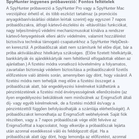
SpyHunter ingyenes próbaverzió: Fontos feltételek
A SpyHunter próbaverzió a SpyHunter Pro vagy a SpyHunter Mac
verziójához érhető el, és több eszközt tartalmaz (a promóciós
anyagokban/vásárlási oldalon leírtak szerint) egy egyszeri 7 napos
próbaidőszakra, átfogó kártevő-észlelési és -eltávolítási funkciókat,
nagy teljesítményű védelmi mechanizmusokat kínálva a rendszer
kártevő-fenyegetések elleni aktív védelmére, valamint hozzáférést
biztosítva technikai támogató csapatunkhoz a SpyHunter HelpDesk-
en keresztül. A próbaidőszak alatt nem számítunk fel előre díjat, bár a
próba aktiválásához hitelkártya szükséges. (Előre fizetett hitelkártyák,
bankkártyák és ajándékkártyák nem feltétlenül elfogadottak ebben az
ajánlatban.) A fizetési módra vonatkozó követelmény a folyamatos,
zavartalan biztonsági védelem biztosítása a próbaidőszakról fizetős
előfizetésre való áttérés során, amennyiben úgy dönt, hogy vásárol. A
fizetési módra nem terheljük meg előre a fizetési összeget a
próbaidőszak alatt, bár engedélyezési kérelmeket küldhetünk a
pénzintézetének a fizetési mód érvényességének ellenőrzésére (az
ilyen engedélyezési beküldések nem minősülnek az EnigmaSoft általi
díj- vagy egyéb kérelmeknek, de a fizetési módtól és/vagy a
pénzintézettől függően befolyásolhatják a számlája elérhetőségét). A
próbaidőszakot lemondhatja az EnigmaSoft webhelyének Saját fiók
részében, vagy a 7 napos próbaidőszak vége előtt felvéve az
EnigmaSofttal a kapcsolatot, hogy elkerülje a próbaidőszak lejárta
után azonnal esedékessé váló és feldolgozott díjat. Ha a
próbaidőszak alatt úgy dönt, hogy lemondja az előfizetést, azonnal