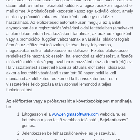
Az előfizetés automatikus megújításának fizetéséhez minden fizetési
dátum előtt e-mail emlékeztetőt küldünk a regisztrációkor megadott e-
mail címre. A próbaidőszak kezdetén kapsz egy aktiváló kódot, amely
csak egy próbaidőszakra és fiókonként csak egy eszközre
használható. Az előfizetésed automatikusan megújul az ajánlati
anyagokban és a regisztrációs/vásárlási oldal feltételeiben (amelyeket
a jelen dokumentum hivatkozásként tartalmaz; az árak országonként
vagy a promóciótól függően változhatnak a vásárlási oldalon) foglalt
áron és az előfizetési időszakra, feltéve, hogy folyamatos,
megszakítás nélküli előfizetéssel rendelkezel. Fizetős előfizetéssel
rendelkező felhasználók esetén, ha lemondod az előfizetést, a fizetős
előfizetési időszak végéig továbbra is hozzáférhetsz a termék(ek)hez.
Ha visszatérítést szeretnél kapni az aktuális előfizetési időszakra,
akkor a legutóbbi vásárlástól számított 30 napon belül le kell
mondanod az előfizetést és kérned kell a visszatérítést, és a
visszatérítés feldolgozása után azonnal lemondod a teljes
funkcionalitást.
Az előfizetést vagy a próbaverziót a következőképpen mondhatja
le:
Látogasson el a
www.enigmasoftware.com
weboldalra, és
kattintson a jobb felső sarokban található
„Bejelentkezés”
gombra.
Jelentkezzen be felhasználónevével és jelszavával.