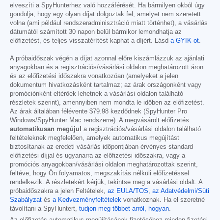
elveszíti a SpyHunterhez való hozzáférését. Ha bármilyen okból úgy
gondolja, hogy egy olyan díjat dolgoztak fel, amelyet nem szeretett
volna (ami például rendszeradminisztráció miatt történhet), a vásárlás
dátumától számított 30 napon belül bármikor lemondhatja az
előfizetést, és teljes visszatérítést kaphat a díjért. Lásd
a GYIK-ot
.
A próbaidőszak végén a díjat azonnal előre kiszámlázzuk az ajánlati
anyagokban és a regisztrációs/vásárlási oldalon meghatározott áron
és az előfizetési időszakra vonatkozóan (amelyeket a jelen
dokumentum hivatkozásként tartalmaz; az árak országonként vagy
promóciónként eltérőek lehetnek a vásárlási oldalon található
részletek szerint), amennyiben nem mondta le időben az előfizetést.
Az árak általában félévente
$79.98
kezdődnek (SpyHunter Pro
Windows/SpyHunter Mac rendszerre). A megvásárolt előfizetés
automatikusan megújul
a regisztrációs/vásárlási oldalon található
feltételeknek megfelelően, amelyek automatikus megújítást
biztosítanak az eredeti vásárlás időpontjában érvényes standard
előfizetési díjjal és ugyanarra az előfizetési időszakra, vagy a
promóciós anyagokban/vásárlási oldalon meghatározottak szerint,
feltéve, hogy Ön folyamatos, megszakítás nélküli előfizetéssel
rendelkezik. A részletekért kérjük, tekintse meg a vásárlási oldalt. A
próbaidőszakra a jelen Feltételek,
az EULA/TOS
,
az Adatvédelmi/Süti
Szabályzat
és
a Kedvezményfeltételek
vonatkoznak. Ha el szeretné
távolítani a SpyHuntert,
tudjon meg többet arról, hogyan
.