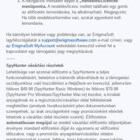
A navigációs menüben lépjen a
„Rendelés/Licencek”
menüpontra.
A rendelés/licenc mellett található egy gomb
az előfizetés lemondására, ha alkalmazható. Megjegyzés:
Ha több rendelése/terméke van, azokat egyenként kell
lemondania.
Ha bármilyen kérdése vagy problémája van, az EnigmaSoft
ügyfélszolgálatát a
support@enigmasoftware.com
e-mail címen, vagy
az EnigmaSoft MyAccount
weboldalán keresztül veheti fel a
kapcsolatot egy támogatási jegy megnyitásával.
-------
SpyHunter vásárlási részletek
Lehetősége van azonnal előfizetni a SpyHunterre a teljes
funkcionalitásért, beleértve a kártevők eltávolítását és a támogatási
osztályunkhoz való hozzáférést a HelpDesk-en keresztül, jellemzően
féléves
$49.98
(SpyHunter Basic Windows) és féléves
$79.98
(SpyHunter Pro Windows/SpyHunter Mac-re) kezdve, a kínálati
anyagoknak és a regisztrációs/vásárlási oldal feltételeinek
megfelelően (amelyek hivatkozásként jelen dokumentumban
szerepelnek; az árak országonként vagy promóciónként eltérőek
lehetnek a vásárlási oldal részletei szerint). Előfizetése
automatikusan megújul
az eredeti vásárlási előfizetés időpontjában
érvényes standard előfizetési díjjal és ugyanarra az előfizetési
időszakra, vagy a promóciós anyagokban/vásárlási oldalon
meghatározottak szerint, feltéve, hogy folyamatos, megszakítás