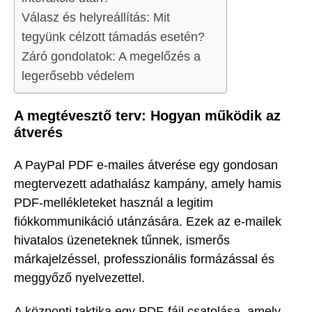
Válasz és helyreállítás: Mit
tegyünk célzott támadás esetén?
Záró gondolatok: A megelőzés a
legerősebb védelem
A megtévesztő terv: Hogyan működik az
átverés
A PayPal PDF e-mailes átverése egy gondosan
megtervezett adathalász kampány, amely hamis
PDF-mellékleteket használ a legitim
fiókkommunikáció utánzására. Ezek az e-mailek
hivatalos üzeneteknek tűnnek, ismerős
márkajelzéssel, professzionális formázással és
meggyőző nyelvezettel.
A központi taktika egy PDF-fájl csatolása, amely