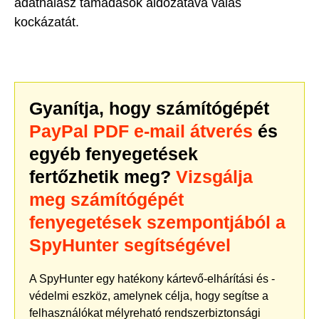
adathalász támadások áldozatává válás
kockázatát.
Gyanítja, hogy számítógépét
PayPal PDF e-mail átverés
és
egyéb fenyegetések
fertőzhetik meg?
Vizsgálja
meg számítógépét
fenyegetések szempontjából a
SpyHunter segítségével
A SpyHunter egy hatékony kártevő-elhárítási és -
védelmi eszköz, amelynek célja, hogy segítse a
felhasználókat mélyreható rendszerbiztonsági