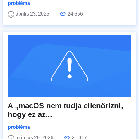
probléma
április 23, 2025
24,656
A „macOS nem tudja ellenőrizni,
hogy ez az...
probléma
március 20, 2026
21,447