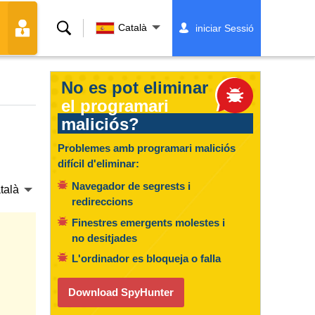
Cerca
Català
iniciar Sessió
No es pot eliminar
el programari
maliciós?
Problemes amb programari maliciós
difícil d'eliminar:
Navegador de segrests i
talà
redireccions
Finestres emergents molestes i
no desitjades
L'ordinador es bloqueja o falla
Download SpyHunter