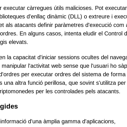
executar càrregues útils malicioses. Pot executar
blioteques d'enllaç dinàmic (DLL) o extreure i exec
et als atacants definir paràmetres d'execució com 
d'ordres. En alguns casos, intenta eludir el Control 
gis elevats.
en la capacitat d'iniciar sessions ocultes del naveg
manipular l'activitat web sense que l'usuari ho sàp
 d'ordres per executar ordres del sistema de forma
una altra funció perillosa, que sovint s'utilitza per
 criptomonedes per les controlades pels atacants.
igides
 informació d'una àmplia gamma d'aplicacions,