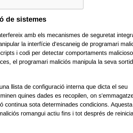
ió de sistemes
terfereix amb els mecanismes de seguretat integr
ipular la interfície d'escaneig de programari mali
cripts i codi per detectar comportaments malicios
s, el programari maliciós manipula la seva sorti
a llista de configuració interna que dicta el seu
minen quines dades es recopilen, on s'emmagatz
ció continua sota determinades condicions. Aquesta
liciós romangui actiu fins i tot després de reinicia