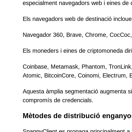
especialment navegadors web i eines de 
Els navegadors web de destinació incloue
Navegador 360, Brave, Chrome, CocCoc, Ed
Els moneders i eines de criptomoneda diri
Coinbase, Metamask, Phantom, TronLink,
Atomic, BitcoinCore, Coinomi, Electrum, 
Aquesta àmplia segmentació augmenta signi
compromís de credencials.
Mètodes de distribució engany
SnappyClient es propaga principalment a 