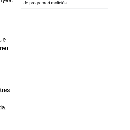
enyes.
de programari maliciós"
que
treu
tres
da.