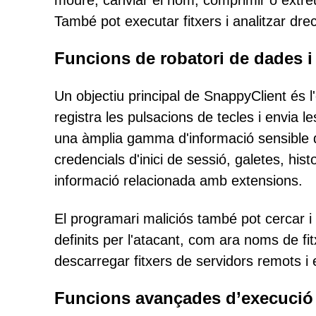
moure, canviar el nom, comprimir o extreur
També pot executar fitxers i analitzar dre
Funcions de robatori de dades i 
Un objectiu principal de SnappyClient és l
registra les pulsacions de tecles i envia 
una àmplia gamma d'informació sensible d
credencials d'inici de sessió, galetes, hi
informació relacionada amb extensions.
El programari maliciós també pot cercar i r
definits per l'atacant, com ara noms de fit
descarregar fitxers de servidors remots 
Funcions avançades d’execució 