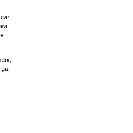
utar
ara
de
ador,
iga.