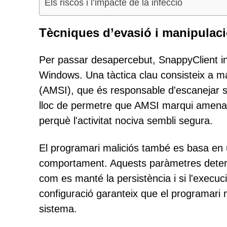
Els riscos i l’impacte de la infecció
Tècniques d’evasió i manipulac
Per passar desapercebut, SnappyClient in
Windows. Una tàctica clau consisteix a man
(AMSI), que és responsable d'escanejar s
lloc de permetre que AMSI marqui amenace
perquè l'activitat nociva sembli segura.
El programari maliciós també es basa en un
comportament. Aquests paràmetres deter
com es manté la persistència i si l'execu
configuració garanteix que el programari ma
sistema.