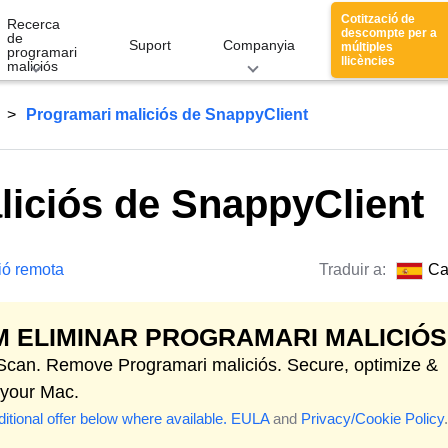
Cotització de
Recerca
descompte per a
de
Suport
Companyia
múltiples
programari
llicències
maliciós
Programari maliciós de SnappyClient
liciós de SnappyClient
ió remota
Traduir a:
Ca
 ELIMINAR PROGRAMARI MALICIÓS
 Scan. Remove Programari maliciós. Secure, optimize &
 your Mac.
itional offer below where available.
EULA
and
Privacy/Cookie Policy
.