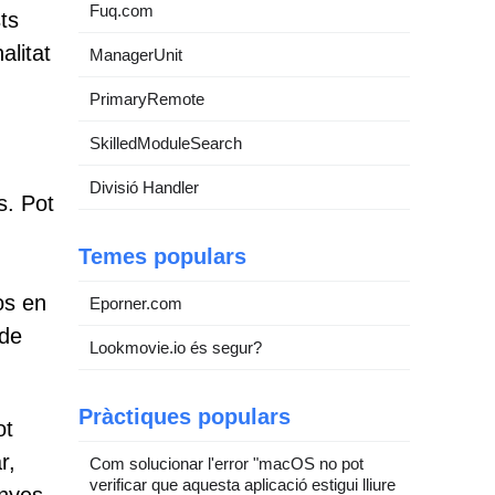
Fuq.com
ts
alitat
ManagerUnit
PrimaryRemote
SkilledModuleSearch
Divisió Handler
s. Pot
Temes populars
os en
Eporner.com
 de
Lookmovie.io és segur?
Pràctiques populars
ot
r,
Com solucionar l'error "macOS no pot
verificar que aquesta aplicació estigui lliure