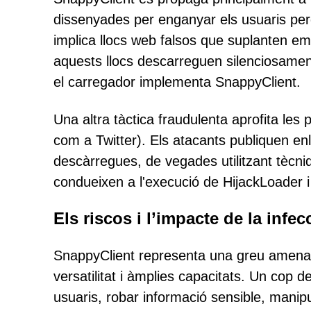
dissenyades per enganyar els usuaris per
implica llocs web falsos que suplanten e
aquests llocs descarreguen silenciosament 
el carregador implementa SnappyClient.
Una altra tàctica fraudulenta aprofita le
com a Twitter). Els atacants publiquen enl
descàrregues, de vegades utilitzant tècni
condueixen a l'execució de HijackLoader i l
Els riscos i l’impacte de la infec
SnappyClient representa una greu amenaça
versatilitat i àmplies capacitats. Un cop d
usuaris, robar informació sensible, manipu