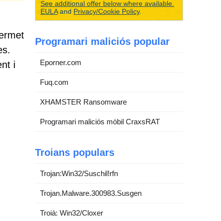
See additional offer below where available.
EULA
and
Privacy/Cookie Policy
.
permet
Programari maliciós popular
es.
Eporner.com
nt i
Fuq.com
XHAMSTER Ransomware
Programari maliciós mòbil CraxsRAT
Troians populars
Trojan:Win32/Suschil!rfn
Trojan.Malware.300983.Susgen
Troià: Win32/Cloxer