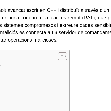
t avançat escrit en C++ i distribuït a través d'un
Funciona com un troià d'accés remot (RAT), que 
els sistemes compromesos i extreure dades sensibl
i maliciós es connecta a un servidor de comandame
utar operacions malicioses.
s