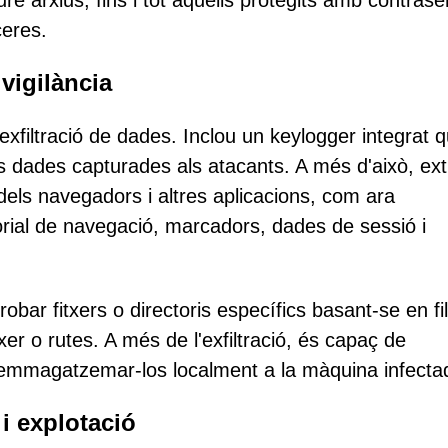
e arxius, fins i tot aquells protegits amb contras
ceres.
vigilància
'exfiltració de dades. Inclou un keylogger integrat 
les dades capturades als atacants. A més d'això, ex
els navegadors i altres aplicacions, com ara
storial de navegació, marcadors, dades de sessió i
obar fitxers o directoris específics basant-se en fil
xer o rutes. A més de l'exfiltració, és capaç de
i emmagatzemar-los localment a la màquina infecta
i explotació