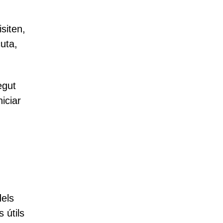
siten,
uta,
egut
iciar
dels
 útils