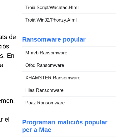
Troià:Script/Wacatac.H!ml
Troià:Win32/Phonzy.A!ml
ats de
Ransomware popular
ciós
Mmvb Ransomware
os. En
da
Ofoq Ransomware
XHAMSTER Ransomware
Hlas Ransomware
emen,
Poaz Ransomware
r el
Programari maliciós popular
per a Mac