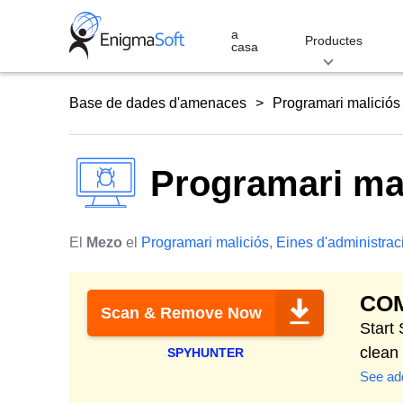
Skip
to
a
Productes
casa
content
Base de dades d'amenaces
Programari maliciós
Programari ma
El
Mezo
el
Programari maliciós
,
Eines d'administrac
COM
Scan & Remove Now
Start
clean
SPYHUNTER
See add