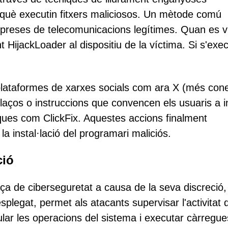
què executin fitxers maliciosos. Un mètode comú
mpreses de telecomunicacions legítimes. Quan es vi
HijackLoader al dispositiu de la víctima. Si s'exec
s plataformes de xarxes socials com ara X (més con
laços o instruccions que convencen els usuaris a in
ques com ClickFix. Aquestes accions finalment
a instal·lació del programari maliciós.
ció
 de ciberseguretat a causa de la seva discreció,
esplegat, permet als atacants supervisar l'activitat 
lar les operacions del sistema i executar càrregues