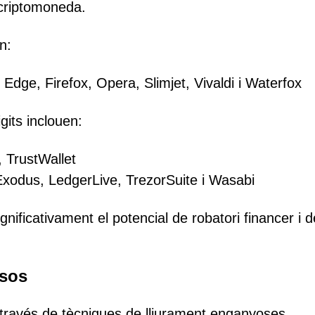
criptomoneda.
n:
ge, Firefox, Opera, Slimjet, Vivaldi i Waterfox
gits inclouen:
 TrustWallet
Exodus, LedgerLive, TrezorSuite i Wasabi
ficativament el potencial de robatori financer i d
osos
través de tècniques de lliurament enganyoses