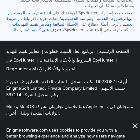
التجديدات التلقائية وعمليات الشراء المستقبلية. الأسعار قابلة للتغيير،
وسنُبلغكم مسبقًا بأي تغييرات.
تخضع جميع إصدارات SpyHunter لموافقتك على
اتفاقية ترخيص المستخدم
النهائي/شروط الخدمة
،
وسياسة الخصوصية/ملفات تعريف الارتباط
،
وشروط
الخصم
. يُرجى أيضًا الاطلاع على
الأسئلة الشائعة
ومعايير تقييم التهديدات
.
إذا كنت ترغب في إلغاء تثبيت SpyHunter،
فتعرّف على كيفية القيام بذلك
.
الصفحة الرئيسية
برنامج إلغاء التثبيت خطوات
معايير تقييم التهديد
الشروط والأحكام الإضافية لـ SpyHunter
في SpyHunter
RegHunter الشروط والأحكام الإضافية
مكتب مسجل: 1 شارع القلعة ، الطابق 3 ، دبلن 2 D02XD82 أيرلندا.
EnigmaSoft Limited، Private Company Limited حسب الأسهم ،
رقم تسجيل الشركة 597114.
Mac و MacOS هما علامتان تجاريتان لشركة Apple Inc. ، مسجلتان في
الولايات المتحدة وبلدان أخرى.
. EnigmaSoft Ltd. جميع الحقوق
حقوق الطبع والنشر 2016-
2026
Enigmasoftware.com uses cookies to provide you with a
محفوظة.
better browsing experience and analyze how users navigate