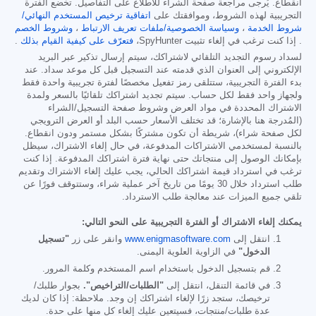
انقطاع. يُرجى مراجعة صفحة الشراء للاطلاع على التفاصيل. تخضع الفترة
التجريبية لهذه الشروط، وموافقتك على
اتفاقية ترخيص المستخدم النهائي/
شروط الخدمة
،
وسياسة الخصوصية/ملفات تعريف الارتباط
،
وشروط الخصم
. إذا كنت ترغب في إلغاء تثبيت SpyHunter،
فتعرّف على كيفية القيام بذلك
.
لسداد رسوم التجديد التلقائي لاشتراكك، سيتم إرسال تذكير عبر البريد
الإلكتروني إلى العنوان الذي قدمته عند التسجيل قبل كل موعد سداد. عند
بدء الفترة التجريبية، ستتلقى رمز تفعيل مخصصًا لفترة تجريبية واحدة فقط
ولجهاز واحد فقط لكل حساب. سيتم تجديد اشتراكك تلقائيًا بالسعر ولمدة
الاشتراك المحددة في مواد العرض وشروط صفحة التسجيل/الشراء
(المُدرجة هنا بالإشارة؛ قد تختلف الأسعار حسب البلد أو العرض الترويجي
لكل صفحة شراء)، شريطة أن تكون مشتركًا بشكل مستمر ودون انقطاع.
بالنسبة لمستخدمي الاشتراكات المدفوعة، في حال إلغاء الاشتراك، سيظل
بإمكانك الوصول إلى منتجاتك حتى نهاية فترة اشتراكك المدفوعة. إذا كنت
ترغب في استرداد قيمة اشتراكك الحالي، يجب عليك إلغاء الاشتراك وتقديم
طلب استرداد خلال 30 يومًا من تاريخ آخر عملية شراء، وستتوقف فورًا عن
تلقي جميع الميزات عند معالجة طلب الاسترداد.
يمكنك إلغاء الاشتراك أو الفترة التجريبية على النحو التالي:
انتقل إلى
www.enigmasoftware.com
وانقر على زر
"تسجيل
الدخول"
في الزاوية العلوية اليمنى.
قم بتسجيل الدخول باستخدام اسم المستخدم وكلمة المرور.
في قائمة التنقل، انتقل إلى
"الطلبات/التراخيص".
بجوار طلبك/
ترخيصك، ستجد زرًا لإلغاء اشتراكك إن وجد. ملاحظة: إذا كان لديك
عدة طلبات/منتجات، فسيتعين عليك إلغاء كل منها على حدة.