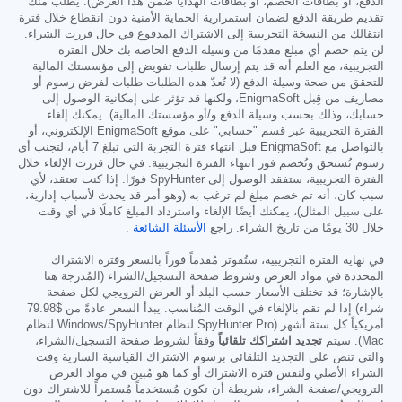
الدفع، أو بطاقات الخصم، أو بطاقات الهدايا ضمن هذا العرض). يُطلب منك
تقديم طريقة الدفع لضمان استمرارية الحماية الأمنية دون انقطاع خلال فترة
انتقالك من النسخة التجريبية إلى الاشتراك المدفوع في حال قررت الشراء.
لن يتم خصم أي مبلغ مقدمًا من وسيلة الدفع الخاصة بك خلال الفترة
التجريبية، مع العلم أنه قد يتم إرسال طلبات تفويض إلى مؤسستك المالية
للتحقق من صحة وسيلة الدفع (لا تُعدّ هذه الطلبات طلبات لفرض رسوم أو
مصاريف من قِبل EnigmaSoft، ولكنها قد تؤثر على إمكانية الوصول إلى
حسابك، وذلك بحسب وسيلة الدفع و/أو مؤسستك المالية). يمكنك إلغاء
الفترة التجريبية عبر قسم "حسابي" على موقع EnigmaSoft الإلكتروني، أو
بالتواصل مع EnigmaSoft قبل انتهاء فترة التجربة التي تبلغ 7 أيام، لتجنب أي
رسوم تُستحق وتُخصم فور انتهاء الفترة التجريبية. في حال قررت الإلغاء خلال
الفترة التجريبية، ستفقد الوصول إلى SpyHunter فورًا. إذا كنت تعتقد، لأي
سبب كان، أنه تم خصم مبلغ لم ترغب به (وهو أمر قد يحدث لأسباب إدارية،
على سبيل المثال)، يمكنك أيضًا الإلغاء واسترداد المبلغ كاملًا في أي وقت
خلال 30 يومًا من تاريخ الشراء. راجع
الأسئلة الشائعة
.
في نهاية الفترة التجريبية، ستُفوتر مُقدماً فوراً بالسعر وفترة الاشتراك
المحددة في مواد العرض وشروط صفحة التسجيل/الشراء (المُدرجة هنا
بالإشارة؛ قد تختلف الأسعار حسب البلد أو العرض الترويجي لكل صفحة
شراء) إذا لم تقم بالإلغاء في الوقت المُناسب. يبدأ السعر عادةً من
$79.98
أمريكياً كل ستة أشهر (SpyHunter Pro لنظام Windows/SpyHunter لنظام
Mac). سيتم
تجديد اشتراكك تلقائياً
وفقاً لشروط صفحة التسجيل/الشراء،
والتي تنص على التجديد التلقائي برسوم الاشتراك القياسية السارية وقت
الشراء الأصلي ولنفس فترة الاشتراك أو كما هو مُبين في مواد العرض
الترويجي/صفحة الشراء، شريطة أن تكون مُستخدماً مُستمراً للاشتراك دون