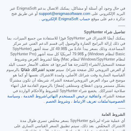
في حال وجود أي أسئلة أو مشاكل، يمكنك الاتصال بدعم EnigmaSoft عبر
البريد الإلكتروني على
support@enigmasoftware.com
أو عن طريق فتح
تذكرة دعم على موقع
حساب EnigmaSoft الإلكتروني
.
------
تفاصيل شراء SpyHunter
يمكنك أيضًا الاشتراك في SpyHunter فورًا للاستفادة من جميع الميزات، بما
في ذلك إزالة البرامج الضارة والوصول إلى قسم الدعم الفني عبر مركز
المساعدة، وذلك بسعر يبدأ عادةً من
$49.98
كل ستة أشهر (SpyHunter
Basic لنظام Windows) و
$79.98
أمريكيًا كل ستة أشهر (SpyHunter Pro
لنظام Windows/SpyHunter لنظام Mac) وفقًا لشروط العرض وشروط
صفحة التسجيل/الشراء (المُدرجة هنا كمرجع؛ قد تختلف الأسعار حسب البلد
أو العرض الترويجي لكل صفحة شراء). سيتم
تجديد اشتراكك تلقائيًا
بالرسوم
القياسية السارية وقت شرائك الأصلي، ولمدة الاشتراك نفسها أو كما هو
موضح في مواد العرض الترويجي/صفحة الشراء، شريطة أن تكون مشتركًا
بشكل مستمر ودون انقطاع، وستتلقى إشعارًا بالرسوم القادمة قبل انتهاء
صلاحية اشتراكك. يخضع شراء SpyHunter للشروط والأحكام الواردة في
صفحة الشراء،
واتفاقية ترخيص المستخدم النهائي/شروط الخدمة
،
وسياسة
الخصوصية/ملفات تعريف الارتباط
،
وشروط الخصم
.
------
الشروط العامة
أي عملية شراء لبرنامج SpyHunter بسعر مخفّض تسري طوال مدة
الاشتراك المخفّض. بعد ذلك، سيتم تطبيق السعر القياسي الساري على