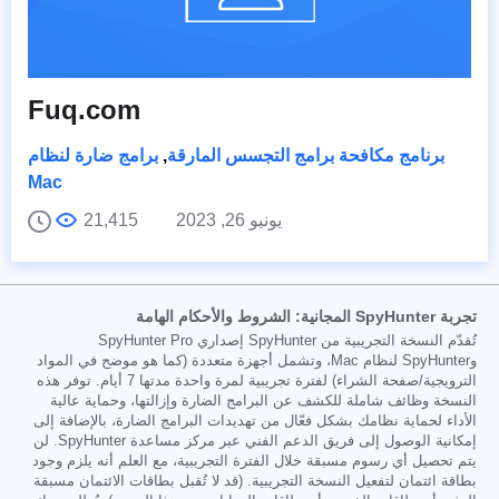
Fuq.com
برنامج مكافحة برامج التجسس المارقة
,
برامج ضارة لنظام
Mac
يونيو 26, 2023
21,415
تجربة SpyHunter المجانية: الشروط والأحكام الهامة
تُقدّم النسخة التجريبية من SpyHunter إصداري SpyHunter Pro
وSpyHunter لنظام Mac، وتشمل أجهزة متعددة (كما هو موضح في المواد
الترويجية/صفحة الشراء) لفترة تجريبية لمرة واحدة مدتها 7 أيام. توفر هذه
النسخة وظائف شاملة للكشف عن البرامج الضارة وإزالتها، وحماية عالية
الأداء لحماية نظامك بشكل فعّال من تهديدات البرامج الضارة، بالإضافة إلى
إمكانية الوصول إلى فريق الدعم الفني عبر مركز مساعدة SpyHunter. لن
يتم تحصيل أي رسوم مسبقة خلال الفترة التجريبية، مع العلم أنه يلزم وجود
بطاقة ائتمان لتفعيل النسخة التجريبية. (قد لا تُقبل بطاقات الائتمان مسبقة