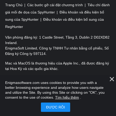
Trang Chủ
Các bước gỡ cài đặt chương trình
Tiêu chí đánh
giá mối đe dọa của SpyHunter
Điều khoản và điều kiện bổ
sung của SpyHunter
Điều khoản và điều kiện bổ sung của
RegHunter
Văn phòng đăng ký: 1 Castle Street, Tầng 3, Dublin 2 D02XD82
Ireland.
EnigmaSoft Limited, Công ty TNHH Tư nhân bằng cổ phiếu, Số
Đăng ký Công ty 597114.
Mac và MacOS là thương hiệu của Apple Inc., đã được đăng ký
tại Hoa Kỳ và các quốc gia khác.
Bản quyền 2016-
2025
. EnigmaSoft Ltd. Mọi quyền được bảo
Enigmasoftware.com uses cookies to provide you with a
lưu.
better browsing experience and analyze how users navigate
and utilize the Site. By using this Site or clicking on "OK", you
consent to the use of cookies.
Tìm hiểu thêm
.