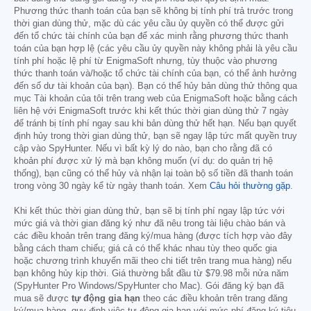
Phương thức thanh toán của bạn sẽ không bị tính phí trả trước trong
thời gian dùng thử, mặc dù các yêu cầu ủy quyền có thể được gửi
đến tổ chức tài chính của bạn để xác minh rằng phương thức thanh
toán của bạn hợp lệ (các yêu cầu ủy quyền này không phải là yêu cầu
tính phí hoặc lệ phí từ EnigmaSoft nhưng, tùy thuộc vào phương
thức thanh toán và/hoặc tổ chức tài chính của bạn, có thể ảnh hưởng
đến số dư tài khoản của bạn). Bạn có thể hủy bản dùng thử thông qua
mục Tài khoản của tôi trên trang web của EnigmaSoft hoặc bằng cách
liên hệ với EnigmaSoft trước khi kết thúc thời gian dùng thử 7 ngày
để tránh bị tính phí ngay sau khi bản dùng thử hết hạn. Nếu bạn quyết
định hủy trong thời gian dùng thử, bạn sẽ ngay lập tức mất quyền truy
cập vào SpyHunter. Nếu vì bất kỳ lý do nào, bạn cho rằng đã có
khoản phí được xử lý mà bạn không muốn (ví dụ: do quản trị hệ
thống), bạn cũng có thể hủy và nhận lại toàn bộ số tiền đã thanh toán
trong vòng 30 ngày kể từ ngày thanh toán. Xem
Câu hỏi thường gặp
.
Khi kết thúc thời gian dùng thử, bạn sẽ bị tính phí ngay lập tức với
mức giá và thời gian đăng ký như đã nêu trong tài liệu chào bán và
các điều khoản trên trang đăng ký/mua hàng (được tích hợp vào đây
bằng cách tham chiếu; giá cả có thể khác nhau tùy theo quốc gia
hoặc chương trình khuyến mãi theo chi tiết trên trang mua hàng) nếu
bạn không hủy kịp thời. Giá thường bắt đầu từ
$79.98
mỗi nửa năm
(SpyHunter Pro Windows/SpyHunter cho Mac). Gói đăng ký bạn đã
mua sẽ được
tự động gia hạn
theo các điều khoản trên trang đăng