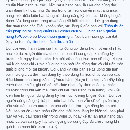
ký/mua hàng, quy định việc tự động gia hạn với mức phí đăng ký tiêu
chuẩn hiện hành tại thời điểm mua hàng ban đầu và cho cùng thời
gian đăng ký hoặc như đã nêu trong tài liệu khuyến mãi/trang mua
hàng, với điều kiện bạn là người dùng đăng ký liên tục, không bị gián
đoạn. Vui lòng xem trang mua hàng để biết chi tiết. Thời gian dùng
thử tuân theo các Điều khoản này, sự đồng ý của bạn với
Thỏa thuận
cấp phép người dùng cuối/Điều khoản dịch vụ
,
Chính sách quyền
riêng tư/Cookie
và
Điều khoản giảm giá
. Nếu bạn muốn gỡ cài đặt
SpyHunter,
hãy tìm hiểu cách thực hiện
.
Đối với việc thanh toán gia hạn tự động gói đăng ký, một email nhắc
nhở sẽ được gửi đến địa chỉ email bạn đã cung cấp khi đăng ký
trước mỗi ngày thanh toán. Khi bắt đầu dùng thử, bạn sẽ nhận được
mã kích hoạt chỉ được sử dụng cho một lần dùng thử và chỉ trên một
thiết bị cho mỗi tài khoản. Gói đăng ký của bạn sẽ tự động gia hạn
với mức giá và thời hạn đăng ký theo đúng tài liệu chào bán và các
điều khoản trên trang đăng ký/mua hàng (được tích hợp vào đây bằng
cách tham chiếu; giá cả có thể khác nhau tùy theo quốc gia hoặc
chương trình khuyến mãi theo chi tiết trên trang mua hàng), với điều
kiện bạn là người dùng đăng ký liên tục, không bị gián đoạn. Đối với
người dùng đăng ký trả phí, nếu bạn hủy, bạn vẫn sẽ có quyền truy
cập vào sản phẩm của mình cho đến hết thời hạn đăng ký trả phí.
Nếu bạn muốn được hoàn tiền cho thời hạn đăng ký hiện tại, bạn phải
hủy và yêu cầu hoàn tiền trong vòng 30 ngày kể từ lần mua hàng gần
nhất, và bạn sẽ ngay lập tức ngừng sử dụng đầy đủ chức năng khi
quá trình hoàn tiền được xử lý.