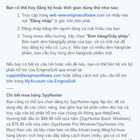
Bạn có thể hủy đăng ký hoặc thời gian dùng thử như sau:
Truy cập trang
web www.enigmasoftware.com
và nhấp vào
nút
"Đăng nhập"
ở góc trên bên phải.
Đăng nhập bằng tên người dùng và mật khẩu của bạn.
Trong menu điều hướng, hãy chọn
"Đơn hàng/Giấy phép".
Bên cạnh đơn hàng/giấy phép của bạn, sẽ có một nút để
hủy đăng ký nếu có. Lưu ý: Nếu bạn có nhiều đơn hàng/sản
phẩm, bạn cần hủy từng đơn hàng/sản phẩm một.
Nếu bạn có bất kỳ câu hỏi hoặc vấn đề nào, bạn có thể liên hệ với bộ
phận hỗ trợ của EnigmaSoft qua email tại
support@enigmasoftware.com
hoặc bằng cách mở yêu cầu hỗ trợ
trên trang
MyAccount của EnigmaSoft
.
------
Chi tiết mua hàng SpyHunter
Bạn cũng có thể lựa chọn đăng ký SpyHunter ngay lập tức để sử
dụng đầy đủ các chức năng, bao gồm loại bỏ phần mềm độc hại và
truy cập vào bộ phận hỗ trợ của chúng tôi thông qua HelpDesk,
thường bắt đầu từ
$49.98
mỗi nửa năm (SpyHunter Basic Windows)
và
$79.98
mỗi nửa năm (SpyHunter Pro Windows/SpyHunter cho
Mac) theo các tài liệu chào bán và điều khoản trang đăng ký/mua
hàng (được tích hợp vào đây bằng cách tham chiếu; giá cả có thể