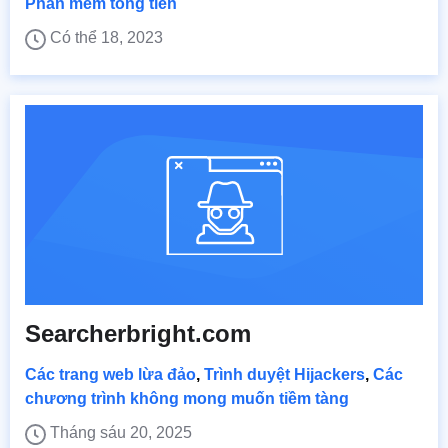
Phần mềm tống tiền
Có thể 18, 2023
Searcherbright.com
Các trang web lừa đảo
,
Trình duyệt Hijackers
,
Các
chương trình không mong muốn tiềm tàng
Tháng sáu 20, 2025