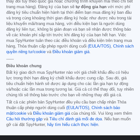
thay đổi tùy theo quốc gia hoặc chương trình khuyến mãi theo chi tiết
trang mua hàng). Đăng ký của bạn sẽ
tự động gia hạn
với mức phí
đăng ký tiêu chuẩn hiện hành tại thời điểm bạn mua đăng ký ban đầu
và trong cùng khoảng thời gian đăng ký hoặc như được nêu trong tài
liệu khuyến mãi/trang mua hàng, với điều kiện bạn là người dùng
đăng ký liên tục, không bị gián đoạn và bạn sẽ nhận được thông báo
về các khoản phí sắp tới trước khi đăng ký của bạn hết hạn. Việc
mua SpyHunter tuân theo các điều khoản và điều kiện trên trang mua
hàng, Thỏa thuận cấp phép người dùng cuối
(EULA/TOS)
,
Chính sách
quyền riêng tư/cookie
và
Điều khoản giảm giá
.
------
Điều khoản chung
Bất kỳ giao dịch mua SpyHunter nào với giá chiết khấu đều có hiệu
lực trong thời hạn đăng ký chiết khấu được cung cấp. Sau đó, giá
tiêu chuẩn hiện hành sẽ được áp dụng cho các lần gia hạn tự động
và/hoặc các lần mua trong tương lai. Giá cả có thể thay đổi, tuy nhiên
chúng tôi sẽ thông báo trước cho bạn về những thay đổi giá cả.
Tất cả các phiên bản SpyHunter đều yêu cầu bạn chấp nhận Thỏa
thuận cấp phép người dùng cuối
(EULA/TOS)
,
Chính sách bảo
mật/cookie
và
Điều khoản giảm giá
của chúng tôi. Vui lòng xem thêm
Câu hỏi thường gặp
và
Tiêu chí đánh giá mối đe dọa
. Nếu bạn muốn
gỡ cài đặt SpyHunter,
hãy tìm hiểu cách thực hiện
.