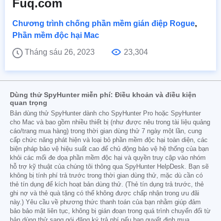
Fuq.com
Chương trình chống phần mềm gián điệp Rogue
,
Phần mềm độc hại Mac
Tháng sáu 26, 2023
23,304
Dùng thử SpyHunter miễn phí: Điều khoản và điều kiện
quan trọng
Bản dùng thử SpyHunter dành cho SpyHunter Pro hoặc SpyHunter
cho Mac và bao gồm nhiều thiết bị (như được nêu trong tài liệu quảng
cáo/trang mua hàng) trong thời gian dùng thử 7 ngày một lần, cung
cấp chức năng phát hiện và loại bỏ phần mềm độc hại toàn diện, các
biện pháp bảo vệ hiệu suất cao để chủ động bảo vệ hệ thống của bạn
khỏi các mối đe dọa phần mềm độc hại và quyền truy cập vào nhóm
hỗ trợ kỹ thuật của chúng tôi thông qua SpyHunter HelpDesk. Bạn sẽ
không bị tính phí trả trước trong thời gian dùng thử, mặc dù cần có
thẻ tín dụng để kích hoạt bản dùng thử. (Thẻ tín dụng trả trước, thẻ
ghi nợ và thẻ quà tặng có thể không được chấp nhận trong ưu đãi
này.) Yêu cầu về phương thức thanh toán của bạn nhằm giúp đảm
bảo bảo mật liên tục, không bị gián đoạn trong quá trình chuyển đổi từ
bản dùng thử sang gói đăng ký trả phí nếu bạn quyết định mua.