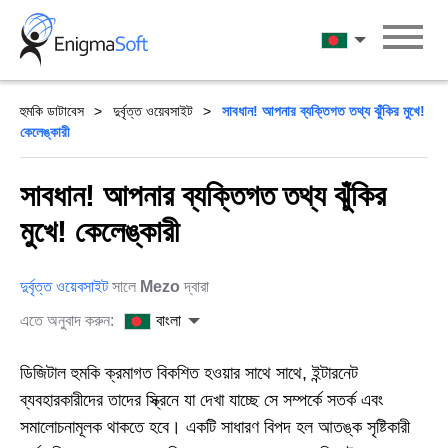
Skip
to
বাংলা
content
হুমকি ডাটাবেস
দুর্বৃত্ত ওয়েবসাইট
সাবধান! আপনার ব্যক্তিগত তথ্য ঝুঁকির মুখে!
কেলেঙ্কারী
সাবধান! আপনার ব্যক্তিগত তথ্য ঝুঁকির
মুখে! কেলেঙ্কারী
দুর্বৃত্ত ওয়েবসাইট
সালে
Mezo
দ্বারা
এতে অনুবাদ করুন:
বাংলা
ডিজিটাল হুমকি ক্রমাগত বিকশিত হওয়ার সাথে সাথে, ইন্টারনেট
ব্যবহারকারীদের তাদের স্ক্রিনে যা দেখা যাচ্ছে সে সম্পর্কে সতর্ক এবং
সমালোচনামূলক থাকতে হবে। একটি সাধারণ বিপদ হল আতঙ্ক সৃষ্টিকারী