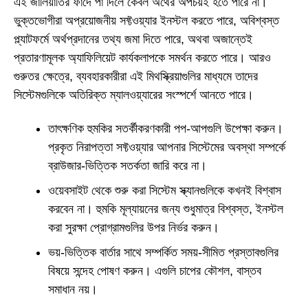
এই জালিয়াতির ফাঁদে পা দিলে কেবল অর্থের অপচয়ই হতে পারে না।
ভুক্তভোগীরা অপ্রয়োজনীয় সফ্টওয়্যার ইনস্টল করতে পারে, অবিশ্বস্ত
প্ল্যাটফর্মে অর্থপ্রদানের তথ্য জমা দিতে পারে, অথবা অজান্তেই
প্রতারণামূলক অ্যাফিলিয়েট কার্যকলাপকে সমর্থন করতে পারে। আরও
গুরুতর ক্ষেত্রে, ব্যবহারকারীরা এই মিথস্ক্রিয়াগুলির মাধ্যমে তাদের
সিস্টেমগুলিকে অতিরিক্ত ম্যালওয়্যারের সংস্পর্শে আনতে পারে।
তাৎক্ষণিক হুমকির সতর্কীকরণকারী পপ-আপগুলি উপেক্ষা করুন।
প্রকৃত নিরাপত্তা সফ্টওয়্যার আপনার সিস্টেমের অবস্থা সম্পর্কে
ব্রাউজার-ভিত্তিক সতর্কতা জারি করে না।
ওয়েবসাইট থেকে শুরু করা সিস্টেম স্ক্যানগুলিকে কখনই বিশ্বাস
করবেন না। হুমকি মূল্যায়নের জন্য শুধুমাত্র বিশ্বস্ত, ইনস্টল
করা সুরক্ষা প্রোগ্রামগুলির উপর নির্ভর করুন।
ভয়-ভিত্তিক বার্তার সাথে সম্পর্কিত সময়-সীমিত প্রস্তাবগুলির
বিষয়ে সন্দেহ পোষণ করুন। এগুলি চাপের কৌশল, বাস্তব
সমাধান নয়।