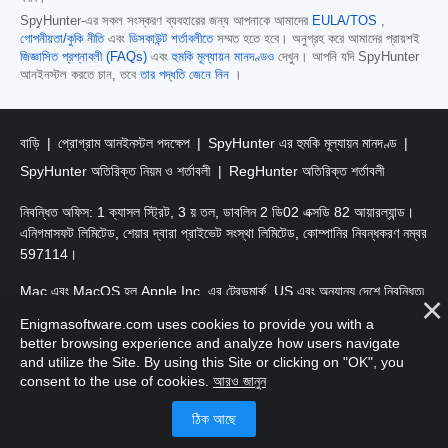
SpyHunter-এর সকল সংস্করণ ব্যবহারের জন্য আপনাকে আমাদের
EULA/TOS
,
গোপনীয়তা/কুকি নীতি
এবং
ডিসকাউন্ট শর্তাবলীতে
সম্মত হতে হবে। অনুগ্রহ করে আমাদের প্রায়শই
জিজ্ঞাসিত প্রশ্নাবলী (FAQs)
এবং
হুমকি মূল্যায়ন মানদণ্ডও
দেখুন। আপনি যদি SpyHunter
আনইনস্টল করতে চান, তবে
তার পদ্ধতি জেনে নিন
।
বাড়ি
প্রোগ্রাম আনইনস্টল পদক্ষেপ
SpyHunter এর হুমকি মূল্যায়ন মানদণ্ড
SpyHunter অতিরিক্ত নিয়ম ও শর্তাবলী
RegHunter অতিরিক্ত শর্তাবলী
নিবন্ধিত অফিস: 1 ক্যাসল স্ট্রিট, 3 য় তল, ডাবলিন 2 ডি02 এক্সডি 82 আয়ারল্যান্ড।
এনিগমাসফট লিমিটেড, শেয়ার দ্বারা প্রাইভেট সংস্থা লিমিটেড, কোম্পানির নিবন্ধকরণ নম্বর
597114।
Mac এবং MacOS হল Apple Inc. এর ট্রেডমার্ক, US এবং অন্যান্য দেশে নিবন্ধিত৷
Enigmasoftware.com uses cookies to provide you with a
কপিরাইট 2016-
2025
। এনিগমাসফট লিমিটেড সর্বস্বত্ত্ব সংরক্ষিত।
better browsing experience and analyze how users navigate
and utilize the Site. By using this Site or clicking on "OK", you
consent to the use of cookies.
আরও জানুন