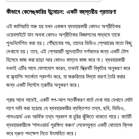
কীভাবে কেলেঙ্কারির উন্মোচন: একটি বহুস্তরীয় প্রতারণা
এই জালিয়াতি শুরু হয় যখন একজন ব্যবহারকারী কোনও অপ্রীতিকর
ওয়েবসাইটে যান অথবা কোনও অপ্রীতিকর বিজ্ঞাপনের মাধ্যমে তাকে
পুনঃনির্দেশিত করা হয়। পৌঁছানোর পর, তাদের ভিডিও প্লেয়ারের মতো কিছু
দেখানো হয়। তবে, এই প্লেয়ারটি সন্দেহাতীত দর্শকদের জন্য একটি টোপ
হিসেবে কাজ করা ছাড়া আর কোনও বাস্তব কাজ করে না। ব্যবহারকারী
যখনই এটির সাথে যোগাযোগ করেন, তখনই স্ক্রিনটি বিকৃতির অনুকরণ করে
বা ফ্ল্যাশিং সতর্কতা প্রদর্শন করে, যা জরুরিতার মিথ্যা ধারণা তৈরি করার
জন্য একটি সিস্টেম ত্রুটির অনুকরণ করে।
প্রায় সাথে সাথেই, একটি পপ-আপ সতর্কীকরণ বার্তা দেখা যায় যেখানে মোটা
দাগে দাবি করা হয়েছে যে ব্যবহারকারীর ব্যক্তিগত তথ্য, ছবি, ভিডিও,
পাসওয়ার্ড এবং আর্থিক তথ্য প্রকাশ বা চুরির ঝুঁকিতে থাকতে পারে। বার্তাটি
ব্যবহারকারীকে 'পাসওয়ার্ড সুরক্ষিত করুন' লেবেলযুক্ত একটি বোতামে ক্লিক
করে দ্রুত পদক্ষেপ নিতে উৎসাহিত করে।