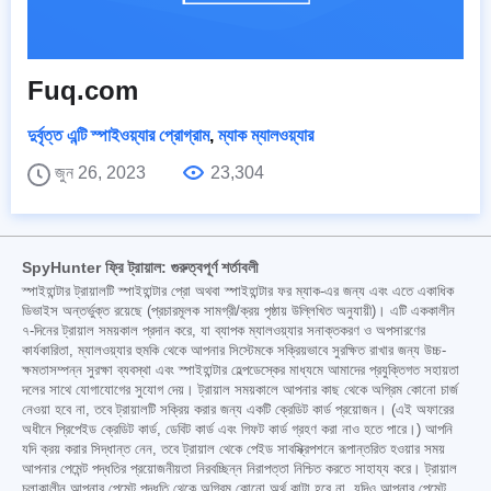
Fuq.com
দুর্বৃত্ত এন্টি স্পাইওয়্যার প্রোগ্রাম
,
ম্যাক ম্যালওয়্যার
জুন 26, 2023
23,304
SpyHunter ফ্রি ট্রায়াল: গুরুত্বপূর্ণ শর্তাবলী
স্পাইহান্টার ট্রায়ালটি স্পাইহান্টার প্রো অথবা স্পাইহান্টার ফর ম্যাক-এর জন্য এবং এতে একাধিক
ডিভাইস অন্তর্ভুক্ত রয়েছে (প্রচারমূলক সামগ্রী/ক্রয় পৃষ্ঠায় উল্লিখিত অনুযায়ী)। এটি এককালীন
৭-দিনের ট্রায়াল সময়কাল প্রদান করে, যা ব্যাপক ম্যালওয়্যার সনাক্তকরণ ও অপসারণের
কার্যকারিতা, ম্যালওয়্যার হুমকি থেকে আপনার সিস্টেমকে সক্রিয়ভাবে সুরক্ষিত রাখার জন্য উচ্চ-
ক্ষমতাসম্পন্ন সুরক্ষা ব্যবস্থা এবং স্পাইহান্টার হেল্পডেস্কের মাধ্যমে আমাদের প্রযুক্তিগত সহায়তা
দলের সাথে যোগাযোগের সুযোগ দেয়। ট্রায়াল সময়কালে আপনার কাছ থেকে অগ্রিম কোনো চার্জ
নেওয়া হবে না, তবে ট্রায়ালটি সক্রিয় করার জন্য একটি ক্রেডিট কার্ড প্রয়োজন। (এই অফারের
অধীনে প্রিপেইড ক্রেডিট কার্ড, ডেবিট কার্ড এবং গিফট কার্ড গ্রহণ করা নাও হতে পারে।) আপনি
যদি ক্রয় করার সিদ্ধান্ত নেন, তবে ট্রায়াল থেকে পেইড সাবস্ক্রিপশনে রূপান্তরিত হওয়ার সময়
আপনার পেমেন্ট পদ্ধতির প্রয়োজনীয়তা নিরবচ্ছিন্ন নিরাপত্তা নিশ্চিত করতে সাহায্য করে। ট্রায়াল
চলাকালীন আপনার পেমেন্ট পদ্ধতি থেকে অগ্রিম কোনো অর্থ কাটা হবে না, যদিও আপনার পেমেন্ট