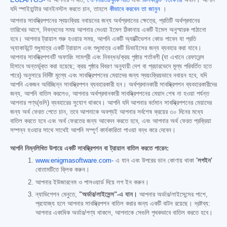
EULA/TOS-
এ আপনার সম্মতি,
গোপনীয়তা/কুকি নীতি
এবং
ডিসকাউন্ট শর্তাবলীর
অধীন। আপনি
যদি স্পাইহান্টার আনইনস্টল করতে চান, তাহলে
কীভাবে করবেন তা জানুন
।
আপনার সাবস্ক্রিপশনের স্বয়ংক্রিয় নবায়নের জন্য অর্থপ্রদানের ক্ষেত্রে, প্রতিটি অর্থপ্রদানের
তারিখের আগে, নিবন্ধনের সময় আপনার দেওয়া ইমেল ঠিকানায় একটি ইমেল অনুস্মারক পাঠানো
হবে। আপনার ট্রায়াল শুরু হওয়ার সময়, আপনি একটি অ্যাক্টিভেশন কোড পাবেন যা প্রতি
অ্যাকাউন্টে শুধুমাত্র একটি ট্রায়াল এবং শুধুমাত্র একটি ডিভাইসের জন্য ব্যবহার করা যাবে।
আপনার সাবস্ক্রিপশনটি অফারিং সামগ্রী এবং নিবন্ধন/ক্রয় পৃষ্ঠার শর্তাবলী (যা এখানে রেফারেন্স
হিসাবে অন্তর্ভুক্ত করা হয়েছে; ক্রয় পৃষ্ঠার বিবরণ অনুযায়ী দেশ বা প্রচারভেদে মূল্য পরিবর্তিত হতে
পারে) অনুসারে নির্দিষ্ট মূল্যে এবং সাবস্ক্রিপশনের মেয়াদের জন্য স্বয়ংক্রিয়ভাবে নবায়ন হবে, যদি
আপনি একজন অবিচ্ছিন্ন সাবস্ক্রিপশন ব্যবহারকারী হন। অর্থপ্রদানকারী সাবস্ক্রিপশন ব্যবহারকারীদের
জন্য, আপনি বাতিল করলেও, আপনার অর্থপ্রদানকারী সাবস্ক্রিপশনের মেয়াদ শেষ না হওয়া পর্যন্ত
আপনার পণ্য(গুলি) ব্যবহারের সুযোগ থাকবে। আপনি যদি আপনার বর্তমান সাবস্ক্রিপশনের মেয়াদের
জন্য অর্থ ফেরত পেতে চান, তবে আপনাকে অবশ্যই আপনার সর্বশেষ ক্রয়ের ৩০ দিনের মধ্যে
বাতিল করতে হবে এবং অর্থ ফেরতের জন্য আবেদন করতে হবে, এবং আপনার অর্থ ফেরত প্রক্রিয়া
সম্পন্ন হওয়ার সাথে সাথেই আপনি সম্পূর্ণ কার্যকারিতা পাওয়া বন্ধ করে দেবেন।
আপনি নিম্নলিখিত উপায়ে একটি সাবস্ক্রিপশন বা ট্রায়াল বাতিল করতে পারেন:
www.enigmasoftware.com-
এ যান এবং উপরের ডান কোণায় থাকা
'লগইন'
বোতামটিতে ক্লিক করুন।
আপনার ইউজারনেম ও পাসওয়ার্ড দিয়ে লগ ইন করুন।
ন্যাভিগেশন মেনুতে,
"অর্ডার/লাইসেন্স"-এ যান।
আপনার অর্ডার/লাইসেন্সের পাশে,
প্রযোজ্য হলে আপনার সাবস্ক্রিপশন বাতিল করার জন্য একটি বাটন রয়েছে। দ্রষ্টব্য:
আপনার একাধিক অর্ডার/পণ্য থাকলে, আপনাকে সেগুলি পৃথকভাবে বাতিল করতে হবে।