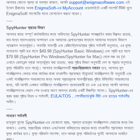
আপনার কোনো প্রশ্ন বা সমস্যা থাকলে, আপনি
support@enigmasoftware.com
এই
ইমেল ঠিকানায় অথবা
EnigmaSoft-এর MyAccount
ওয়েবসাইটে একটি সাপোর্ট টিকিট খুলে
EnigmaSoft সাপোর্টের সাথে যোগাযোগ করতে পারেন।
-----
SpyHunter ক্রয়ের বিবরণ
আপনার কাছে সম্পূর্ণ কার্যকারিতার জন্য অবিলম্বে SpyHunter সাবস্ক্রাইব করার বিকল্পও রয়েছে,
যার মধ্যে ম্যালওয়্যার অপসারণ এবং আমাদের হেল্পডেস্কের মাধ্যমে আমাদের সহায়তা বিভাগে
অ্যাক্সেস অন্তর্ভুক্ত। অফারিং সামগ্রী এবং রেজিস্ট্রেশন/ক্রয় পৃষ্ঠার শর্তাবলী অনুসারে, এর মূল্য
সাধারণত প্রতি ছয় মাসে
$49.98
(SpyHunter Basic Windows) এবং প্রতি ছয় মাসে
$79.98
(SpyHunter Pro Windows/SpyHunter for Mac) থেকে শুরু হয় (যা
এখানে রেফারেন্স দ্বারা অন্তর্ভুক্ত করা হয়েছে; ক্রয় পৃষ্ঠার বিবরণ অনুযায়ী দেশ বা প্রচার অনুসারে
মূল্য পরিবর্তিত হতে পারে)। আপনার সাবস্ক্রিপশনটি
স্বয়ংক্রিয়ভাবে নবায়ন
হবে, আপনার মূল
সাবস্ক্রিপশন কেনার সময় কার্যকর থাকা তৎকালীন প্রযোজ্য স্ট্যান্ডার্ড সাবস্ক্রিপশন ফি অনুযায়ী এবং
একই সাবস্ক্রিপশন সময়কালের জন্য অথবা প্রচারমূলক সামগ্রী/ক্রয় পৃষ্ঠায় উল্লিখিত সময়কালের
জন্য, যদি আপনি একজন অবিচ্ছিন্ন সাবস্ক্রিপশন ব্যবহারকারী হন এবং এর জন্য আপনি আপনার
সাবস্ক্রিপশনের মেয়াদ শেষ হওয়ার আগে আসন্ন চার্জের একটি বিজ্ঞপ্তি পাবেন। SpyHunter-এর
ক্রয় ক্রয় পৃষ্ঠার নিয়ম ও শর্তাবলী,
EULA/TOS
,
গোপনীয়তা/কুকি নীতি
এবং
ছাড়ের শর্তাবলীর
অধীন।
-----
সাধারণ শর্তাবলী
ছাড়কৃত মূল্যে SpyHunter-এর যেকোনো ক্রয়, প্রদত্ত ছাড়কৃত সাবস্ক্রিপশন মেয়াদের জন্য বৈধ
থাকবে। এরপর, স্বয়ংক্রিয় নবায়ন এবং/অথবা ভবিষ্যতের ক্রয়ের জন্য তৎকালীন প্রযোজ্য সাধারণ
মূল্য কার্যকর হবে। মূল্য পরিবর্তন সাপেক্ষ, তবে আমরা মূল্য পরিবর্তনের পূর্বেই আপনাকে অবহিত
করব।