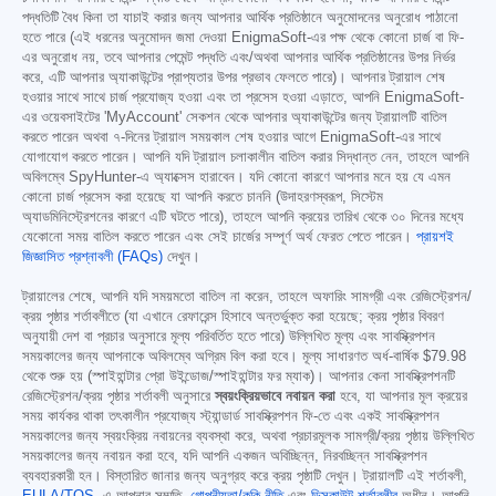
পদ্ধতিটি বৈধ কিনা তা যাচাই করার জন্য আপনার আর্থিক প্রতিষ্ঠানে অনুমোদনের অনুরোধ পাঠানো
হতে পারে (এই ধরনের অনুমোদন জমা দেওয়া EnigmaSoft-এর পক্ষ থেকে কোনো চার্জ বা ফি-
এর অনুরোধ নয়, তবে আপনার পেমেন্ট পদ্ধতি এবং/অথবা আপনার আর্থিক প্রতিষ্ঠানের উপর নির্ভর
করে, এটি আপনার অ্যাকাউন্টের প্রাপ্যতার উপর প্রভাব ফেলতে পারে)। আপনার ট্রায়াল শেষ
হওয়ার সাথে সাথে চার্জ প্রযোজ্য হওয়া এবং তা প্রসেস হওয়া এড়াতে, আপনি EnigmaSoft-
এর ওয়েবসাইটের 'MyAccount' সেকশন থেকে আপনার অ্যাকাউন্টের জন্য ট্রায়ালটি বাতিল
করতে পারেন অথবা ৭-দিনের ট্রায়াল সময়কাল শেষ হওয়ার আগে EnigmaSoft-এর সাথে
যোগাযোগ করতে পারেন। আপনি যদি ট্রায়াল চলাকালীন বাতিল করার সিদ্ধান্ত নেন, তাহলে আপনি
অবিলম্বে SpyHunter-এ অ্যাক্সেস হারাবেন। যদি কোনো কারণে আপনার মনে হয় যে এমন
কোনো চার্জ প্রসেস করা হয়েছে যা আপনি করতে চাননি (উদাহরণস্বরূপ, সিস্টেম
অ্যাডমিনিস্ট্রেশনের কারণে এটি ঘটতে পারে), তাহলে আপনি ক্রয়ের তারিখ থেকে ৩০ দিনের মধ্যে
যেকোনো সময় বাতিল করতে পারেন এবং সেই চার্জের সম্পূর্ণ অর্থ ফেরত পেতে পারেন।
প্রায়শই
জিজ্ঞাসিত প্রশ্নাবলী (FAQs)
দেখুন।
ট্রায়ালের শেষে, আপনি যদি সময়মতো বাতিল না করেন, তাহলে অফারিং সামগ্রী এবং রেজিস্ট্রেশন/
ক্রয় পৃষ্ঠার শর্তাবলীতে (যা এখানে রেফারেন্স হিসাবে অন্তর্ভুক্ত করা হয়েছে; ক্রয় পৃষ্ঠার বিবরণ
অনুযায়ী দেশ বা প্রচার অনুসারে মূল্য পরিবর্তিত হতে পারে) উল্লিখিত মূল্য এবং সাবস্ক্রিপশন
সময়কালের জন্য আপনাকে অবিলম্বে অগ্রিম বিল করা হবে। মূল্য সাধারণত অর্ধ-বার্ষিক
$79.98
থেকে শুরু হয় (স্পাইহান্টার প্রো উইন্ডোজ/স্পাইহান্টার ফর ম্যাক)। আপনার কেনা সাবস্ক্রিপশনটি
রেজিস্ট্রেশন/ক্রয় পৃষ্ঠার শর্তাবলী অনুসারে
স্বয়ংক্রিয়ভাবে নবায়ন করা
হবে, যা আপনার মূল ক্রয়ের
সময় কার্যকর থাকা তৎকালীন প্রযোজ্য স্ট্যান্ডার্ড সাবস্ক্রিপশন ফি-তে এবং একই সাবস্ক্রিপশন
সময়কালের জন্য স্বয়ংক্রিয় নবায়নের ব্যবস্থা করে, অথবা প্রচারমূলক সামগ্রী/ক্রয় পৃষ্ঠায় উল্লিখিত
সময়কালের জন্য নবায়ন করা হবে, যদি আপনি একজন অবিচ্ছিন্ন, নিরবচ্ছিন্ন সাবস্ক্রিপশন
ব্যবহারকারী হন। বিস্তারিত জানার জন্য অনুগ্রহ করে ক্রয় পৃষ্ঠাটি দেখুন। ট্রায়ালটি এই শর্তাবলী,