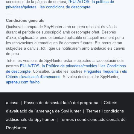
condicions de la pàgina de compra,
l'EULA/TOS
,
la política de
privadesa/galetes
i
les condicions de descompte
.
------
Condicions generals
Qualsevol compra de SpyHunter amb un preu rebaixat és vàlida
durant el període de subscripció amb descompte ofert. Després
d'això, s'aplicarà el preu estàndard aplicable en aquell moment per a
les renovacions automàtiques i/o compres futures. Els preus estan
subjectes a canvis, tot i que us notificarem amb antelació els canvis
de preu.
Totes les versions de SpyHunter estan subjectes a l'acceptació dels
nostres
EULA/TOS
,
la Política de privadesa/cookies
i
les Condicions
de descompte
. Consulteu també les nostres
Preguntes freqüents
i
els
Criteris d'avaluació d'amenaces
. Si voleu desinstal·lar SpyHunter,
apreneu com fer-ho
.
a casa
Passos de desinstal·lació del programa
Criteris
d'avaluació de l'amenaça de SpyHunter
Termes i condicions
addicionals de SpyHunter
Termes i condicions addicionals de
RegHunter