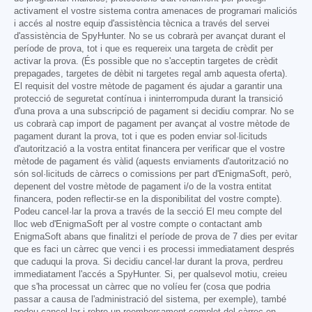
activament el vostre sistema contra amenaces de programari maliciós
i accés al nostre equip d'assistència tècnica a través del servei
d'assistència de SpyHunter. No se us cobrarà per avançat durant el
període de prova, tot i que es requereix una targeta de crèdit per
activar la prova. (És possible que no s'acceptin targetes de crèdit
prepagades, targetes de dèbit ni targetes regal amb aquesta oferta).
El requisit del vostre mètode de pagament és ajudar a garantir una
protecció de seguretat contínua i ininterrompuda durant la transició
d'una prova a una subscripció de pagament si decidiu comprar. No se
us cobrarà cap import de pagament per avançat al vostre mètode de
pagament durant la prova, tot i que es poden enviar sol·licituds
d'autorització a la vostra entitat financera per verificar que el vostre
mètode de pagament és vàlid (aquests enviaments d'autorització no
són sol·licituds de càrrecs o comissions per part d'EnigmaSoft, però,
depenent del vostre mètode de pagament i/o de la vostra entitat
financera, poden reflectir-se en la disponibilitat del vostre compte).
Podeu cancel·lar la prova a través de la secció El meu compte del
lloc web d'EnigmaSoft per al vostre compte o contactant amb
EnigmaSoft abans que finalitzi el període de prova de 7 dies per evitar
que es faci un càrrec que venci i es processi immediatament després
que caduqui la prova. Si decidiu cancel·lar durant la prova, perdreu
immediatament l'accés a SpyHunter. Si, per qualsevol motiu, creieu
que s'ha processat un càrrec que no volíeu fer (cosa que podria
passar a causa de l'administració del sistema, per exemple), també