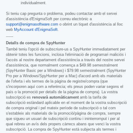
individualment.
Si teniu cap pregunta o problema, podeu contactar amb el servei
d'assistència d'EnigmaSoft per correu electrònic a
support@enigmasoftware.com
o obrint un tiquet d'assistència al lloc
web
MyAccount d'EnigmaSoft
.
------
Detalls de compra de SpyHunter
També teniu l'opció de subscriure-us a SpyHunter immediatament per
obtenir totes les funcions, inclosa l'eliminació de programari maliciós i
l'accés al nostre departament d'assistència a través del nostre servei
d'assistència, que normalment comença a
$49.98
semestralment
(SpyHunter Basic per a Windows) i
$79.98
semestralment (SpyHunter
Pro per a Windows/SpyHunter per a Mac) d'acord amb els materials
de l'oferta i els termes de la pàgina de registre/compra (que
s'incorporen aquí com a referència; els preus poden variar segons el
país o la promoció per detalls de la pàgina de compra). La vostra
subscripció es
renovarà automàticament
amb la tarifa de
subscripció estàndard aplicable en el moment de la vostra subscripció
de compra original i pel mateix període de subscripció o tal com
s'estableix als materials de la promoció/pàgina de compra, sempre
que sigueu un usuari de subscripció continu i ininterromput i per al
qual rebreu un avís dels propers càrrecs abans que venci la vostra
subscripció. La compra de SpyHunter està subjecta als termes i