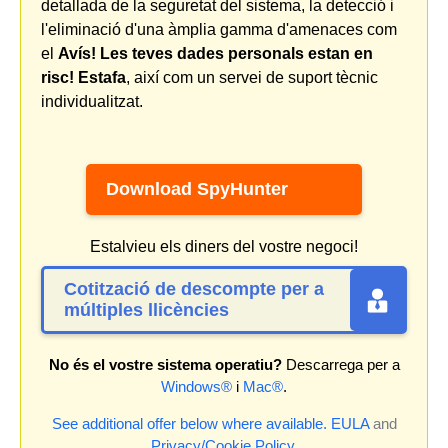
detallada de la seguretat del sistema, la detecció i
l'eliminació d'una àmplia gamma d'amenaces com
el
Avís! Les teves dades personals estan en
risc! Estafa
, així com un servei de suport tècnic
individualitzat.
Download SpyHunter
Estalvieu els diners del vostre negoci!
Cotització de descompte per a
múltiples llicències
No és el vostre sistema operatiu?
Descarrega per a
Windows®
i
Mac®
.
See additional offer below where available.
EULA
and
Privacy/Cookie Policy
.