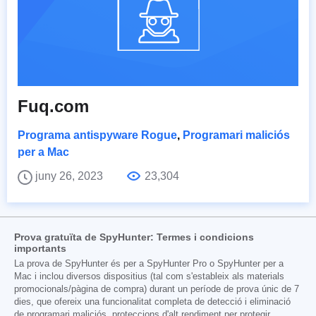
Fuq.com
Programa antispyware Rogue
,
Programari maliciós
per a Mac
juny 26, 2023
23,304
Prova gratuïta de SpyHunter: Termes i condicions
importants
La prova de SpyHunter és per a SpyHunter Pro o SpyHunter per a
Mac i inclou diversos dispositius (tal com s'estableix als materials
promocionals/pàgina de compra) durant un període de prova únic de 7
dies, que ofereix una funcionalitat completa de detecció i eliminació
de programari maliciós, proteccions d'alt rendiment per protegir