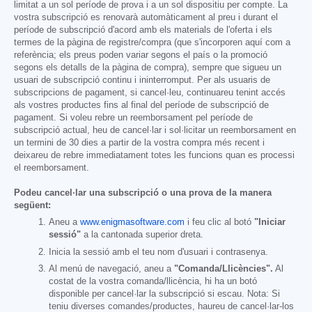
limitat a un sol període de prova i a un sol dispositiu per compte. La
vostra subscripció es renovarà automàticament al preu i durant el
període de subscripció d'acord amb els materials de l'oferta i els
termes de la pàgina de registre/compra (que s'incorporen aquí com a
referència; els preus poden variar segons el país o la promoció
segons els detalls de la pàgina de compra), sempre que sigueu un
usuari de subscripció continu i ininterromput. Per als usuaris de
subscripcions de pagament, si cancel·leu, continuareu tenint accés
als vostres productes fins al final del període de subscripció de
pagament. Si voleu rebre un reemborsament pel període de
subscripció actual, heu de cancel·lar i sol·licitar un reemborsament en
un termini de 30 dies a partir de la vostra compra més recent i
deixareu de rebre immediatament totes les funcions quan es processi
el reemborsament.
Podeu cancel·lar una subscripció o una prova de la manera
següent:
Aneu a
www.enigmasoftware.com
i feu clic al botó
"Iniciar
sessió"
a la cantonada superior dreta.
Inicia la sessió amb el teu nom d'usuari i contrasenya.
Al menú de navegació, aneu a
"Comanda/Llicències".
Al
costat de la vostra comanda/llicència, hi ha un botó
disponible per cancel·lar la subscripció si escau. Nota: Si
teniu diverses comandes/productes, haureu de cancel·lar-los