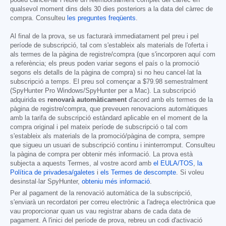
podeu cancel·lar i rebre un reemborsament complet del càrrec en
qualsevol moment dins dels 30 dies posteriors a la data del càrrec de
compra. Consulteu
les preguntes freqüents
.
Al final de la prova, se us facturarà immediatament pel preu i pel
període de subscripció, tal com s'estableix als materials de l'oferta i
als termes de la pàgina de registre/compra (que s'incorporen aquí com
a referència; els preus poden variar segons el país o la promoció
segons els detalls de la pàgina de compra) si no heu cancel·lat la
subscripció a temps. El preu sol començar a
$79.98
semestralment
(SpyHunter Pro Windows/SpyHunter per a Mac). La subscripció
adquirida es
renovarà automàticament
d'acord amb els termes de la
pàgina de registre/compra, que preveuen renovacions automàtiques
amb la tarifa de subscripció estàndard aplicable en el moment de la
compra original i pel mateix període de subscripció o tal com
s'estableix als materials de la promoció/pàgina de compra, sempre
que sigueu un usuari de subscripció continu i ininterromput. Consulteu
la pàgina de compra per obtenir més informació. La prova està
subjecta a aquests Termes, al vostre acord amb
el EULA/TOS
,
la
Política de privadesa/galetes
i
els Termes de descompte
. Si voleu
desinstal·lar SpyHunter,
obteniu més informació
.
Per al pagament de la renovació automàtica de la subscripció,
s'enviarà un recordatori per correu electrònic a l'adreça electrònica que
vau proporcionar quan us vau registrar abans de cada data de
pagament. A l'inici del període de prova, rebreu un codi d'activació