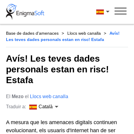
Skip
to
Català
content
Base de dades d'amenaces
Llocs web canalla
Avís!
Les teves dades personals estan en risc! Estafa
Avís! Les teves dades
personals estan en risc!
Estafa
El
Mezo
el
Llocs web canalla
Traduir a:
Català
A mesura que les amenaces digitals continuen
evolucionant, els usuaris d'Internet han de ser