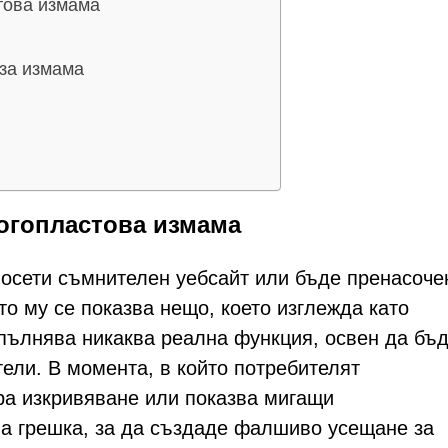
това измама
 за измама
ногопластова измама
посети съмнителен уебсайт или бъде пренасоче
о му се показва нещо, което изглежда като
пълнява никаква реална функция, освен да бъ
ели. В момента, в който потребителят
ра изкривяване или показва мигащи
а грешка, за да създаде фалшиво усещане за