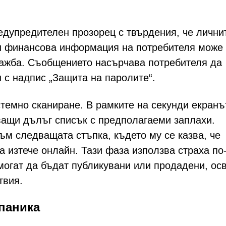
едупредителен прозорец с твърдения, че лични
 и финансова информация на потребителя може 
ражба. Съобщението насърчава потребителя да
н с надпис „Защита на паролите“.
емно сканиране. В рамките на секунди екранъ
ващи дълъг списък с предполагаеми заплахи.
ъм следващата стъпка, където му се казва, че
 изтече онлайн. Тази фаза използва страха по
 могат да бъдат публикувани или продадени, ос
твия.
 паника