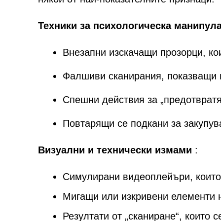
Техники за психологическа манипул
Внезапни изскачащи прозорци, кои
Фалшиви сканирания, показващи
Спешни действия за „предотвратя
Повтарящи се подкани за закупува
Визуални и технически измами
:
Симулирани видеоплейъри, които
Мигащи или изкривени елементи н
Резултати от „сканиране“, които