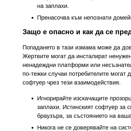
на заплахи.
Пренасочва към непознати домейн
Защо е опасно и как да се пр
Попадането в тази измама може да дов
Жертвите могат да инсталират ненуже
ненадеждни платформи или несъзнател
по-тежки случаи потребителите могат 
софтуер чрез тези взаимодействия.
Игнорирайте изскачащите прозорц
заплахи. Истинският софтуер за 
браузъра, за състоянието на ваш
Никога не се доверявайте на сис