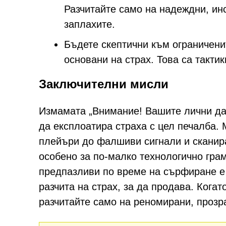
Разчитайте само на надеждни, инс
заплахите.
Бъдете скептични към ограничени
основани на страх. Това са тактик
Заключителни мисли
Измамата „Внимание! Вашите лични дан
да експлоатира страха с цел печалба.
плейъри до фалшиви сигнали и сканира
особено за по-малко технологично гра
предпазливи по време на сърфиране е
разчита на страх, за да продава. Когат
разчитайте само на реномирани, прозр