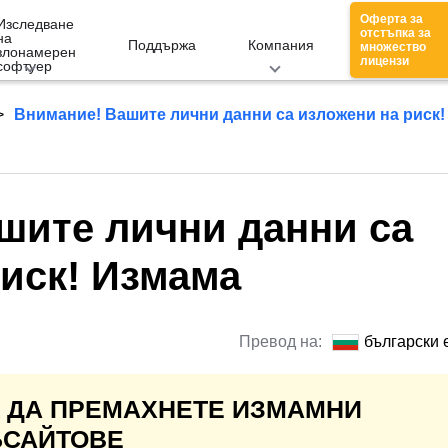
Оферта за
Изследване
отстъпка за
на
Поддържа
Компания
множество
злонамерен
лицензи
софтуер
Внимание! Вашите лични данни са изложени на риск!
шите лични данни са
риск! Измама
Превод на:
български 
К ДА ПРЕМАХНЕТЕ ИЗМАМНИ
БСАЙТОВЕ