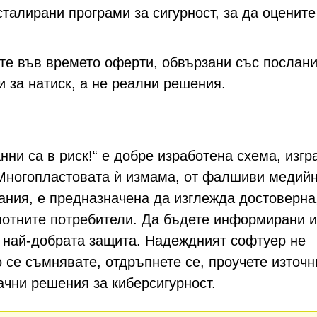
талирани програми за сигурност, за да оцените
те във времето оферти, обвързани със послани
и за натиск, а не реални решения.
ни са в риск!“ е добре изработена схема, изгр
 Многопластовата ѝ измама, от фалшиви медий
ния, е предназначена да изглежда достоверна
мотните потребители. Да бъдете информирани и
 най-добрата защита. Надеждният софтуер не
о се съмнявате, отдръпнете се, проучете източн
ачни решения за киберсигурност.