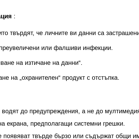
ация
:
то твърдят, че личните ви данни са застрашен
 преувеличени или фалшиви инфекции.
ване на изтичане на данни“.
не на „охранителен“ продукт с отстъпка.
 водят до предупреждения, а не до мултимеди
а екрана, предполагащи системни грешки.
 се появяват твърде бързо или съдържат общи и