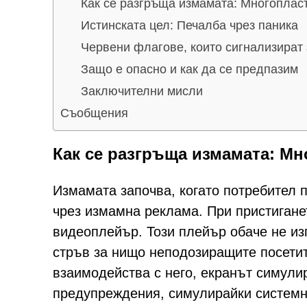
Как се разгръща измамата: Многоплас
Истинската цел: Печалба чрез паника
Червени флагове, които сигнализират
Защо е опасно и как да се предпазим
Заключителни мисли
Съобщения
Как се разгръща измамата: М
Измамата започва, когато потребител 
чрез измамна реклама. При пристиганет
видеоплейър. Този плейър обаче не из
стръв за нищо неподозиращите посетит
взаимодейства с него, екранът симули
предупреждения, симулирайки системн