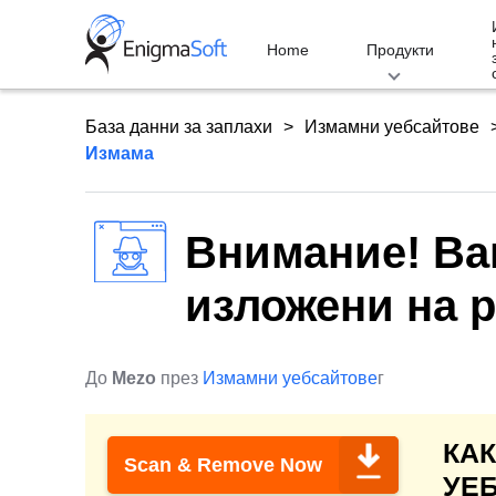
Skip
to
Home
Продукти
content
База данни за заплахи
Измамни уебсайтове
Измама
Внимание! Ва
изложени на 
До
Mezo
през
Измамни уебсайтове
г
КА
Scan & Remove Now
УЕ