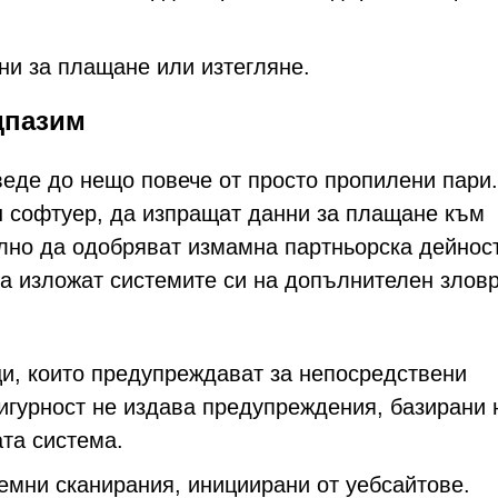
и за плащане или изтегляне.
едпазим
еде до нещо повече от просто пропилени пари.
н софтуер, да изпращат данни за плащане към
но да одобряват измамна партньорска дейност
да изложат системите си на допълнителен злов
и, които предупреждават за непосредствени
сигурност не издава предупреждения, базирани 
ата система.
темни сканирания, инициирани от уебсайтове.