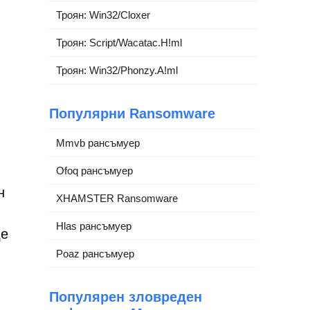
Троян: Win32/Cloxer
Троян: Script/Wacatac.H!ml
Троян: Win32/Phonzy.A!ml
Популярни Ransomware
Mmvb рансъмуер
Ofoq рансъмуер
н
XHAMSTER Ransomware
Hlas рансъмуер
де
Poaz рансъмуер
Популярен зловреден