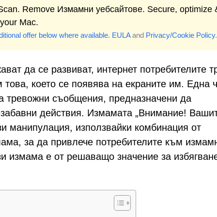
 Scan. Remove Измамни уебсайтове. Secure, optimize 
 your Mac.
itional offer below where available.
EULA
and
Privacy/Cookie Policy
.
ават да се развиват, интернет потребителите т
 това, което се появява на екраните им. Една 
а тревожни съобщения, предназначени да
езабавни действия. Измамата „Внимание! Ваши
ази манипулация, използвайки комбинация от
мама, за да привлече потребителите към измам
зи измама е от решаващо значение за избягван