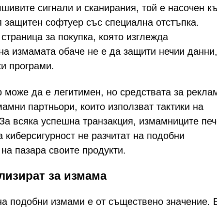
шивите сигнали и сканирания, той е насочен к
я защитен софтуер със специална отстъпка.
страница за покупка, която изглежда
а измамата обаче не е да защити нечии данни,
и програми.
 може да е легитимен, но средствата за рекла
мамни партньори, които използват тактики на
 За всяка успешна транзакция, измамниците пе
 киберсигурност не разчитат на подобни
на пазара своите продукти.
лизират за измама
на подобни измами е от съществено значение. 