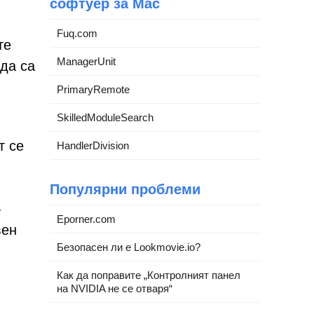
софтуер за Mac
Fuq.com
те
ManagerUnit
да са
PrimaryRemote
SkilledModuleSearch
т се
HandlerDivision
Популярни проблеми
-
Eporner.com
вен
Безопасен ли е Lookmovie.io?
Как да поправите „Контролният панел
на NVIDIA не се отваря“