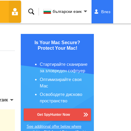
Търсене
български език
Влез
Is Your Mac Secure?
Protect Your Mac!
Стартирайте сканиране
за зловреден софтуер
Оптимизирайте своя
Mac
Освободете дисково
език
пространство
Get SpyHunter Now
See additional offer below where