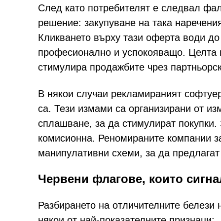
След като потребителят е следвал фал
решение: закупуване на така наречени
Кликването върху тази оферта води до 
професионално и успокояващо. Целта н
стимулира продажбите чрез партньорск
В някои случаи рекламираният софтуер
са. Тези измами са организирани от из
сплашване, за да стимулират покупки.
комисионна. Реномираните компании за
манипулативни схеми, за да предлагат 
Червени флагове, които сигна
Разбирането на отличителните белези 
някои от най-показателните признаци: