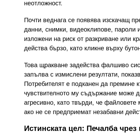
неотложност.
Почти веднага се появява изскачащ пр
данни, снимки, видеоклипове, пароли
изложени на риск от разкриване или к
действа бързо, като кликне върху буто
Това щракване задейства фалшиво сист
запълва с измислени резултати, показ
Потребителят е подканен да премине к
чувствителното му съдържание може да
агресивно, като твърди, че файловете
ако не се предприемат незабавни дейс
Истинската цел: Печалба чрез