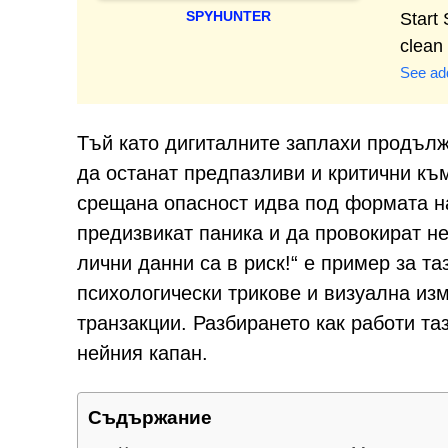
SPYHUNTER
Start
clean
See add
Тъй като дигиталните заплахи продълж
да останат предпазливи и критични към
срещана опасност идва под формата н
предизвикат паника и да провокират н
лични данни са в риск!“ е пример за т
психологически трикове и визуална из
транзакции. Разбирането как работи та
нейния капан.
Съдържание