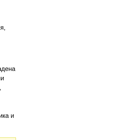
я,
адена
ни
,
ика и