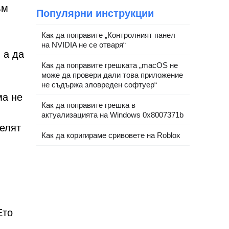
ъм
Популярни инструкции
Как да поправите „Контролният панел
на NVIDIA не се отваря“
 а да
Как да поправите грешката „macOS не
може да провери дали това приложение
не съдържа зловреден софтуер“
ма не
Как да поправите грешка в
актуализацията на Windows 0x8007371b
челят
Как да коригираме сривовете на Roblox
Ето