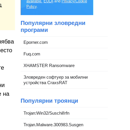
available.
EULA
and
Privacy/Cookie
&
Policy
.
Популярни зловредни
програми
рябва
Eporner.com
често
Fuq.com
XHAMSTER Ransomware
те
Зловреден софтуер за мобилни
устройства CraxsRAT
ни
е на
Популярни троянци
Trojan:Win32/Suschil!rfn
Trojan.Malware.300983.Susgen