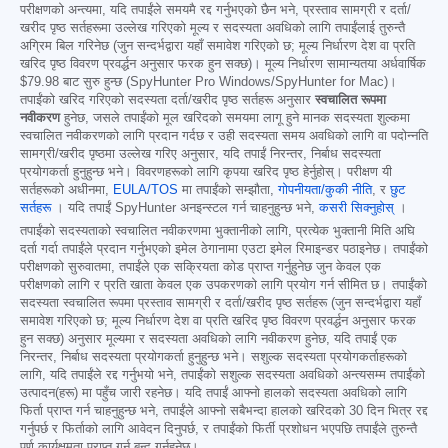
परीक्षणको अन्त्यमा, यदि तपाईंले समयमै रद्द गर्नुभएको छैन भने, प्रस्ताव सामग्री र दर्ता/
खरीद पृष्ठ सर्तहरूमा उल्लेख गरिएको मूल्य र सदस्यता अवधिको लागि तपाईंलाई तुरुन्तै
अग्रिम बिल गरिनेछ (जुन सन्दर्भद्वारा यहाँ समावेश गरिएको छ; मूल्य निर्धारण देश वा प्रति
खरिद पृष्ठ विवरण प्रवर्द्धन अनुसार फरक हुन सक्छ)। मूल्य निर्धारण सामान्यतया अर्धवार्षिक
$79.98
बाट सुरु हुन्छ (SpyHunter Pro Windows/SpyHunter for Mac)।
तपाईंको खरिद गरिएको सदस्यता दर्ता/खरीद पृष्ठ सर्तहरू अनुसार
स्वचालित रूपमा
नवीकरण
हुनेछ, जसले तपाईंको मूल खरिदको समयमा लागू हुने मानक सदस्यता शुल्कमा
स्वचालित नवीकरणको लागि प्रदान गर्दछ र उही सदस्यता समय अवधिको लागि वा पदोन्नति
सामग्री/खरीद पृष्ठमा उल्लेख गरिए अनुसार, यदि तपाईं निरन्तर, निर्बाध सदस्यता
प्रयोगकर्ता हुनुहुन्छ भने। विवरणहरूको लागि कृपया खरिद पृष्ठ हेर्नुहोस्। परीक्षण यी
सर्तहरूको अधीनमा,
EULA/TOS
मा तपाईंको सम्झौता,
गोपनीयता/कुकी नीति
, र
छुट
सर्तहरू
। यदि तपाईं SpyHunter अनइन्स्टल गर्न चाहनुहुन्छ भने,
कसरी सिक्नुहोस्
।
तपाईंको सदस्यताको स्वचालित नवीकरणमा भुक्तानीको लागि, प्रत्येक भुक्तानी मिति अघि
दर्ता गर्दा तपाईंले प्रदान गर्नुभएको इमेल ठेगानामा एउटा इमेल रिमाइन्डर पठाइनेछ। तपाईंको
परीक्षणको सुरुवातमा, तपाईंले एक सक्रियता कोड प्राप्त गर्नुहुनेछ जुन केवल एक
परीक्षणको लागि र प्रति खाता केवल एक उपकरणको लागि प्रयोग गर्न सीमित छ। तपाईंको
सदस्यता स्वचालित रूपमा प्रस्ताव सामग्री र दर्ता/खरीद पृष्ठ सर्तहरू (जुन सन्दर्भद्वारा यहाँ
समावेश गरिएको छ; मूल्य निर्धारण देश वा प्रति खरिद पृष्ठ विवरण प्रवर्द्धन अनुसार फरक
हुन सक्छ) अनुसार मूल्यमा र सदस्यता अवधिको लागि नवीकरण हुनेछ, यदि तपाईं एक
निरन्तर, निर्बाध सदस्यता प्रयोगकर्ता हुनुहुन्छ भने। सशुल्क सदस्यता प्रयोगकर्ताहरूको
लागि, यदि तपाईंले रद्द गर्नुभयो भने, तपाईंको सशुल्क सदस्यता अवधिको अन्त्यसम्म तपाईंको
उत्पादन(हरू) मा पहुँच जारी रहनेछ। यदि तपाईं आफ्नो हालको सदस्यता अवधिको लागि
फिर्ता प्राप्त गर्न चाहनुहुन्छ भने, तपाईंले आफ्नो सबैभन्दा हालको खरिदको 30 दिन भित्र रद्द
गर्नुपर्छ र फिर्ताको लागि आवेदन दिनुपर्छ, र तपाईंको फिर्ती प्रशोधन भएपछि तपाईंले तुरुन्तै
पूर्ण कार्यक्षमता प्राप्त गर्न बन्द गर्नुहुनेछ।