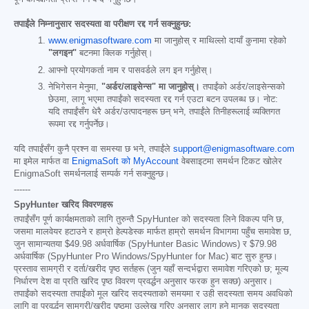
तपाईंले निम्नानुसार सदस्यता वा परीक्षण रद्द गर्न सक्नुहुन्छ:
www.enigmasoftware.com
मा जानुहोस् र माथिल्लो दायाँ कुनामा रहेको
"लगइन"
बटनमा क्लिक गर्नुहोस्।
आफ्नो प्रयोगकर्ता नाम र पासवर्डले लग इन गर्नुहोस्।
नेभिगेसन मेनुमा,
"अर्डर/लाइसेन्स" मा जानुहोस्।
तपाईंको अर्डर/लाइसेन्सको
छेउमा, लागू भएमा तपाईंको सदस्यता रद्द गर्न एउटा बटन उपलब्ध छ। नोट:
यदि तपाईंसँग धेरै अर्डर/उत्पादनहरू छन् भने, तपाईंले तिनीहरूलाई व्यक्तिगत
रूपमा रद्द गर्नुपर्नेछ।
यदि तपाईंसँग कुनै प्रश्न वा समस्या छ भने, तपाईंले
support@enigmasoftware.com
मा इमेल मार्फत वा
EnigmaSoft को MyAccount
वेबसाइटमा समर्थन टिकट खोलेर
EnigmaSoft समर्थनलाई सम्पर्क गर्न सक्नुहुन्छ।
------
SpyHunter खरिद विवरणहरू
तपाईंसँग पूर्ण कार्यक्षमताको लागि तुरुन्तै SpyHunter को सदस्यता लिने विकल्प पनि छ,
जसमा मालवेयर हटाउने र हाम्रो हेल्पडेस्क मार्फत हाम्रो समर्थन विभागमा पहुँच समावेश छ,
जुन सामान्यतया
$49.98
अर्धवार्षिक (SpyHunter Basic Windows) र
$79.98
अर्धवार्षिक (SpyHunter Pro Windows/SpyHunter for Mac) बाट सुरु हुन्छ।
प्रस्ताव सामग्री र दर्ता/खरीद पृष्ठ सर्तहरू (जुन यहाँ सन्दर्भद्वारा समावेश गरिएको छ; मूल्य
निर्धारण देश वा प्रति खरिद पृष्ठ विवरण प्रवर्द्धन अनुसार फरक हुन सक्छ) अनुसार।
तपाईंको सदस्यता तपाईंको मूल खरिद सदस्यताको समयमा र उही सदस्यता समय अवधिको
लागि वा प्रवर्द्धन सामग्री/खरीद पृष्ठमा उल्लेख गरिए अनुसार लागू हुने मानक सदस्यता