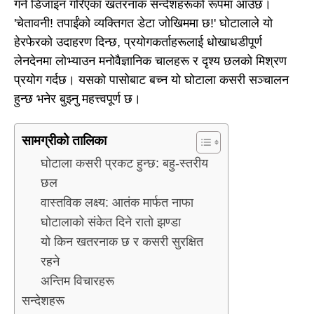
गर्न डिजाइन गरिएका खतरनाक सन्देशहरूको रूपमा आउँछ।
'चेतावनी! तपाईंको व्यक्तिगत डेटा जोखिममा छ!' घोटालाले यो
हेरफेरको उदाहरण दिन्छ, प्रयोगकर्ताहरूलाई धोखाधडीपूर्ण
लेनदेनमा लोभ्याउन मनोवैज्ञानिक चालहरू र दृश्य छलको मिश्रण
प्रयोग गर्दछ। यसको पासोबाट बच्न यो घोटाला कसरी सञ्चालन
हुन्छ भनेर बुझ्नु महत्त्वपूर्ण छ।
सामग्रीको तालिका
घोटाला कसरी प्रकट हुन्छ: बहु-स्तरीय
छल
वास्तविक लक्ष्य: आतंक मार्फत नाफा
घोटालाको संकेत दिने रातो झण्डा
यो किन खतरनाक छ र कसरी सुरक्षित
रहने
अन्तिम विचारहरू
सन्देशहरू