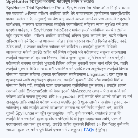
SpyHunter नि:शुल्क परीक्षण: महत्त्वपूर्ण नियम र सर्तहरू
SpyHunter Trial SpyHunter Pro वा SpyHunter for Mac को लागि हो र यसमा
एक पटकको ७-दिनको परीक्षण अवधिको लागि धेरै उपकरणहरू (प्रमोशनल सामग्री/खरीद
पृष्ठमा उल्लेख गरिए अनुसार) समावेश छन्, जसले व्यापक मालवेयर पत्ता लगाउने र हटाउने
कार्यक्षमता, मालवेयर खतराहरूबाट तपाईंको प्रणालीलाई सक्रिय रूपमा सुरक्षित गर्न उच्च-
प्रदर्शन गार्डहरू, र SpyHunter HelpDesk मार्फत हाम्रो प्राविधिक समर्थन टोलीमा
पहुँच प्रदान गर्दछ। परीक्षण अवधिमा तपाईंलाई अग्रिम शुल्क लगाइने छैन, यद्यपि परीक्षण
सक्रिय गर्न क्रेडिट कार्ड आवश्यक पर्दछ। (यस प्रस्ताव अन्तर्गत प्रिपेड क्रेडिट कार्ड,
डेबिट कार्ड, र उपहार कार्डहरू स्वीकार गर्न सकिँदैन।) तपाईंको भुक्तानी विधिको
आवश्यकता भनेको तपाईंले खरिद गर्ने निर्णय गर्नुभयो भने परीक्षणबाट सशुल्क सदस्यतामा
तपाईंको संक्रमणको क्रममा निरन्तर, निर्बाध सुरक्षा सुरक्षा सुनिश्चित गर्न मद्दत गर्नु हो।
परीक्षणको समयमा तपाईंको भुक्तानी विधिमा अग्रिम भुक्तानी रकम चार्ज गरिने छैन, यद्यपि
तपाईंको भुक्तानी विधि मान्य छ भनी प्रमाणित गर्न प्राधिकरण अनुरोधहरू तपाईंको वित्तीय
संस्थामा पठाउन सकिन्छ (त्यस्ता प्राधिकरण सबमिशनहरू EnigmaSoft द्वारा शुल्क वा
शुल्कहरूको लागि अनुरोधहरू होइनन् तर, तपाईंको भुक्तानी विधि र/वा तपाईंको वित्तीय
संस्थामा निर्भर गर्दै, तपाईंको खाता उपलब्धतामा प्रतिबिम्बित हुन सक्छ)। तपाईंले आफ्नो
खाताको लागि EnigmaSoft को वेबसाइटको MyAccount खण्ड मार्फत वा ७-दिनको
परीक्षण अवधि समाप्त हुनुभन्दा अघि EnigmaSoft लाई सम्पर्क गरेर आफ्नो परीक्षण रद्द गर्न
सक्नुहुन्छ ताकि तपाईंको परीक्षण समाप्त भएपछि तुरुन्तै शुल्क लाग्ने र प्रशोधन हुनबाट बच्न
सकियोस्। यदि तपाईंले आफ्नो परीक्षणको समयमा रद्द गर्ने निर्णय गर्नुभयो भने, तपाईंले
तुरुन्तै SpyHunter मा पहुँच गुमाउनुहुनेछ। यदि, कुनै कारणले, तपाईंलाई लाग्छ कि
तपाईंले लिन नचाहेको शुल्क प्रशोधन गरिएको थियो (जुन उदाहरणका लागि, प्रणाली
प्रशासनको आधारमा हुन सक्छ), तपाईंले खरिद शुल्कको मितिको ३० दिन भित्र कुनै पनि
समयमा शुल्क रद्द गर्न र पूर्ण फिर्ता प्राप्त गर्न सक्नुहुन्छ।
FAQs
हेर्नुहोस्।