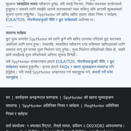
शुल्कमा
स्वचालित रूपमा
नवीकरण हुनेछ, यदि तपाईं निरन्तर, निर्बाध सदस्यता प्रयोगकर्ता
हुनुहुन्छ र जसको लागि तपाईंले आफ्नो सदस्यताको म्याद सकिनु अघि आगामी शुल्कहरूको
सूचना प्राप्त गर्नुहुनेछ। SpyHunter को खरिद खरिद पृष्ठमा रहेका नियम र सर्तहरू,
EULA/TOS
,
गोपनीयता/कुकी नीति
र
छुट सर्तहरूको
अधीनमा छ।
------
सामान्य सर्तहरू
छुट मूल्य अन्तर्गत SpyHunter को लागि कुनै पनि खरिद प्रस्ताव गरिएको छुट सदस्यता
अवधिको लागि मान्य हुन्छ। त्यसपछि, स्वचालित नवीकरण र/वा भविष्यका खरिदहरूको लागि
तत्काल लागू हुने मानक मूल्य निर्धारण लागू हुनेछ। मूल्य निर्धारण परिवर्तनको विषय हो, यद्यपि
हामी तपाईंलाई मूल्य परिवर्तनको अग्रिम सूचना दिनेछौं।
सबै SpyHunter संस्करणहरू हाम्रो
EULA/TOS
,
गोपनीयता/कुकी नीति
, र
छुट
सर्तहरूमा
सहमत हुनुपर्नेछ। कृपया हाम्रो
FAQs
र
खतरा मूल्याङ्कन मापदण्ड
पनि
हेर्नुहोस्। यदि तपाईं SpyHunter अनइन्स्टल गर्न चाहनुहुन्छ भने,
कसरी गर्ने भनेर
जान्नुहोस्
।
घर
कार्यक्रम अनइन्स्टल चरणहरू
SpyHunter को खतरा मूल्याङ्कन
मापदण्ड
SpyHunter अतिरिक्त नियम र सर्तहरू
RegHunter अतिरिक्त
नियम र सर्तहरू
दर्ता कार्यालय: १ क्यासल स्ट्रिट, तेस्रो तल्ला, डब्लिन २ D02XD82 आयरल्याण्ड।