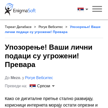
Skip
to
Српски
content
Тхреат Датабасе
Рогуе Вебситес
Упозорење! Ваши
лични подаци су угрожени! Превара
Упозорење! Ваши лични
подаци су угрожени!
Превара
До
Mezo.
у
Рогуе Вебситес
Преведи на:
Српски
Како се дигиталне претње стално развијају,
корисници интернета морају остати опрезни и