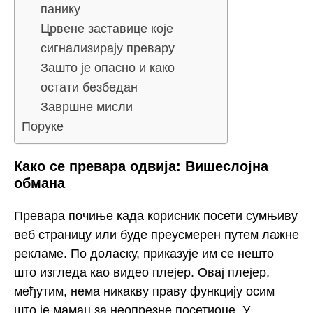
панику
Црвене заставице које
сигнализирају превару
Зашто је опасно и како
остати безбедан
Завршне мисли
Поруке
Како се превара одвија: Вишеслојна
обмана
Превара почиње када корисник посети сумњиву
веб страницу или буде преусмерен путем лажне
рекламе. По доласку, приказује им се нешто
што изгледа као видео плејер. Овај плејер,
међутим, нема никакву праву функцију осим
што је мамац за неопрезне посетиоце. У