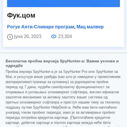
Фук.цом
Рогуе Анти-Спиваре програм
,
Мац малвер
јуна 26, 2023
23,304
Бесплатна пробна верзија SpyHunter-а: Важни услови и
одредбе
Пробна верзија SpyHunter-а је за SpyHunter Pro или SpyHunter за
Mac и укључује више уређаја (као што је наведено у промотивним
материјалима/страници за куповину) за једнократни пробни
период од 7 дана, нудећи свеобухватну функционалност за
откривање и уклањање злонамерног софтвера, високо ефикасне
заштитне механизме за активну заштиту вашег система од
претњи злонамерног софтвера и приступ нашем тиму за техничку
подршку путем SpyHunter HelpDesk-а. Неће вам бити наплаћено
унапред током пробног периода, иако је за активирање пробног
периода потребна кредитна картица. (Претплаћене кредитне
картице, дебитне картице и поклон картице можда неће бити