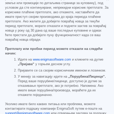
земље или промоције по детаљима странице за куповину), под
условом да сте континуирани, непрекидни корисник претплате. За
кориснике плаћене претплате, ако откажете, наставићете да
имате приступ својим производима до краја периода плаћене
претплате. Ако желите да добијете повраћај новца за текући
период претплате, морате отказати и поднети захтев за повраћај
новца у року од 30 дана од ваше последње куповине и одмах
ћете престати да добијате пуну функционалност када се ваш
повраћај новца обради.
Претплату или пробни период можете отказати на следећи
начин:
Идите на
www.enigmasoftware.com
и кликните на дугме
„Пријава“
у горњем десном углу.
Пријавите се са својим корисничким именом и лозинком.
У менију за навигацију идите на
„Поруџбина/Лиценце“.
Поред ваше поруџбине/лиценце, доступно је дугме за
отказивање претплате, ако је потребно. Напомена: Ако
имате више поруџбина/производа, мораћете да их
откажете појединачно.
Уколико имате било каквих питања или проблема, можете
контактирати подршку компаније EnigmaSoft путем е-поште на
support@enigmasoftware.com
или отварањем захтева за подршку