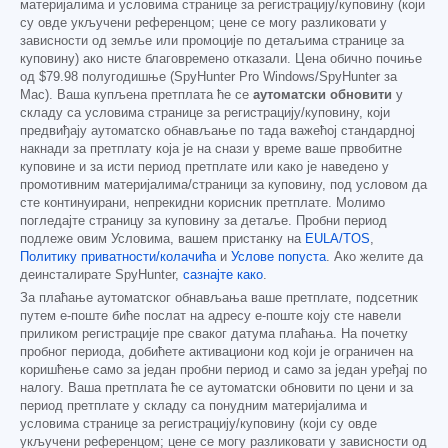
материјалима и условима странице за регистрацију/куповину (који
су овде укључени референцом; цене се могу разликовати у
зависности од земље или промоције по детаљима странице за
куповину) ако нисте благовремено отказали. Цена обично почиње
од
$79.98
полугодишње (SpyHunter Pro Windows/SpyHunter за
Mac). Ваша купљена претплата ће се
аутоматски обновити
у
складу са условима странице за регистрацију/куповину, који
предвиђају аутоматско обнављање по тада важећој стандардној
накнади за претплату која је на снази у време ваше првобитне
куповине и за исти период претплате или како је наведено у
промотивним материјалима/страници за куповину, под условом да
сте континуирани, непрекидни корисник претплате. Молимо
погледајте страницу за куповину за детаље. Пробни период
подлеже овим Условима, вашем пристанку на
EULA/TOS
,
Политику приватности/колачића
и
Услове попуста
. Ако желите да
деинсталирате SpyHunter,
сазнајте како
.
За плаћање аутоматског обнављања ваше претплате, подсетник
путем е-поште биће послат на адресу е-поште коју сте навели
приликом регистрације пре сваког датума плаћања. На почетку
пробног периода, добићете активациони код који је ограничен на
коришћење само за један пробни период и само за један уређај по
налогу. Ваша претплата ће се аутоматски обновити по цени и за
период претплате у складу са понудним материјалима и
условима странице за регистрацију/куповину (који су овде
укључени референцом; цене се могу разликовати у зависности од