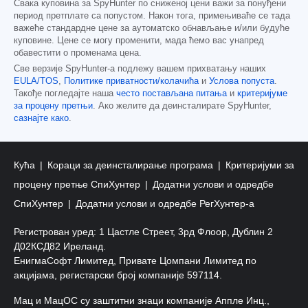
Свака куповина за SpyHunter по сниженој цени важи за понуђени
период претплате са попустом. Након тога, примењиваће се тада
важеће стандардне цене за аутоматско обнављање и/или будуће
куповине. Цене се могу променити, мада ћемо вас унапред
обавестити о променама цена.
Све верзије SpyHunter-а подлежу вашем прихватању наших
EULA/TOS
,
Политике приватности/колачића
и
Услова попуста
.
Такође погледајте наша
често постављана питања
и
критеријуме
за процену претњи
. Ако желите да деинсталирате SpyHunter,
сазнајте како
.
Кућа
Кораци за деинсталирање програма
Критеријуми за
процену претње СпиХунтер
Додатни услови и одредбе
СпиХунтер
Додатни услови и одредбе РегХунтер-а
Регистрован уред: 1 Цастле Стреет, 3рд Флоор, Дублин 2
Д02КСД82 Иреланд.
ЕнигмаСофт Лимитед, Привате Цомпани Лимитед по
акцијама, регистарски број компаније 597114.
Мац и МацОС су заштитни знаци компаније Аппле Инц.,