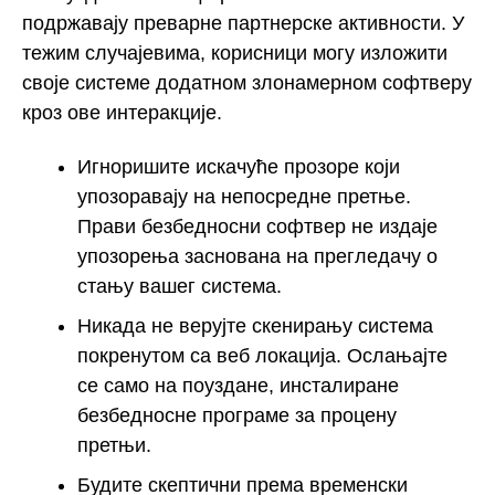
подржавају преварне партнерске активности. У
тежим случајевима, корисници могу изложити
своје системе додатном злонамерном софтверу
кроз ове интеракције.
Игноришите искачуће прозоре који
упозоравају на непосредне претње.
Прави безбедносни софтвер не издаје
упозорења заснована на прегледачу о
стању вашег система.
Никада не верујте скенирању система
покренутом са веб локација. Ослањајте
се само на поуздане, инсталиране
безбедносне програме за процену
претњи.
Будите скептични према временски