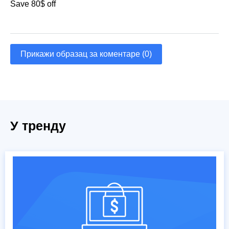
Save 80$ off
Прикажи образац за коментаре (0)
У тренду