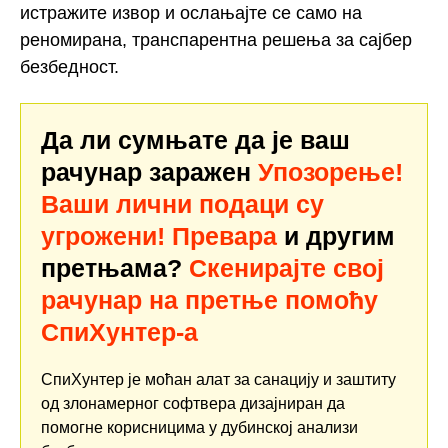
истражите извор и ослањајте се само на
реномирана, транспарентна решења за сајбер
безбедност.
Да ли сумњате да је ваш
рачунар заражен
Упозорење!
Ваши лични подаци су
угрожени! Превара
и другим
претњама?
Скенирајте свој
рачунар на претње помоћу
СпиХунтер-а
СпиХунтер је моћан алат за санацију и заштиту
од злонамерног софтвера дизајниран да
помогне корисницима у дубинској анализи