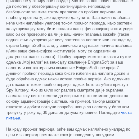
прихваћене у оквиру ове понуде.) Захтев за ваш начин плаћања је
да помогне у обезбеђивању континуиране, непрекидне
безбедносне заштите током преласка са пробног периода на
плаћену претплату, ако одлучите да купите. Ваш начин плаћања
неће бити наплаћен унапред током пробног периода, иако захтеви
за ауторизацију могу бити послати вашој финансијској институцији
како би се проверило да ли је ваш начин плаћања важећи (такве
подношења ауторизације нису захтеви за наплате или накнаде од
стране EnigmaSoft-а, али, у зависности од вашег начина плаћања
и/или ваше финансијске институције, могу се одразити на
доступност вашег налога). Пробну верзију можете отказати путем
одељка „Мој налог“ на веб-сајту компаније EnigmaSoft за ваш
налог или контактирањем компаније EnigmaSoft пре краја 7-
дневног пробног периода како бисте избегли да наплата доспе и
буде обрађена одмах након истека пробне верзије. Ако одлучите
да откажете током пробне верзије, одмах ћете изгубити приступ
SpyHunter-у. Ако из било ког разлога сматрате да је обрађена
наплата коју нисте желели да извршите (што се може десити на
основу администрације система, на пример), такође можете
отказати и добити потпуни повраћај новца за наплату у било ком
тренутку у року од 30 дана од датума куповине. Погледајте
честа
питања
.
На крају пробног периода, биће вам одмах наплаћено унапред по
цени и за период претплате како је наведено у понудним