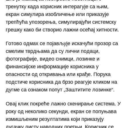
тренутку када корисник интерагује са њим,
екран симулира изобличење или приказује
трепћућа упозорења, симулирајући системску
грешку како би створио лажни осећај хитности.
Готово одмах се појављује искачући прозор са
смелим тврдњама да су лични подаци,
фотографије, видео снимци, лозинке и
финансијске информације корисника у
опасности од откривања или крађе. Порука
подстиче корисника да брзо реагује кликом на
дугме са ознаком попут „Заштитите лозинке“.
Овај клик покреће лажно скенирање система. У
року од неколико секунди, екран се попуњава
измишљеним резултатима који приказују
дугачку листу наводних претњи. Корисник се