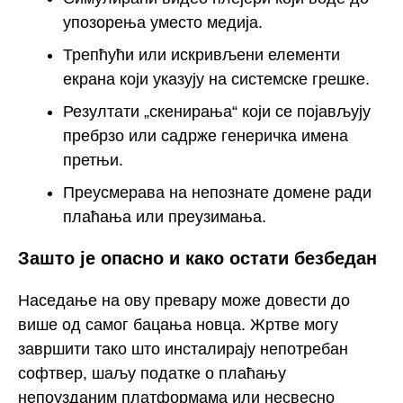
упозорења уместо медија.
Трепћући или искривљени елементи
екрана који указују на системске грешке.
Резултати „скенирања“ који се појављују
пребрзо или садрже генеричка имена
претњи.
Преусмерава на непознате домене ради
плаћања или преузимања.
Зашто је опасно и како остати безбедан
Наседање на ову превару може довести до
више од самог бацања новца. Жртве могу
завршити тако што инсталирају непотребан
софтвер, шаљу податке о плаћању
непоузданим платформама или несвесно