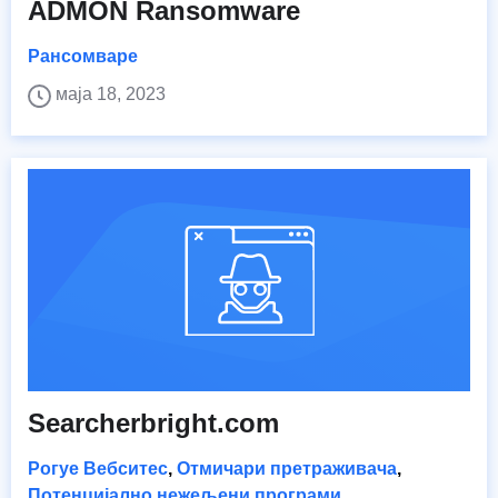
ADMON Ransomware
Рансомваре
маја 18, 2023
Searcherbright.com
Рогуе Вебситес
,
Отмичари претраживача
,
Потенцијално нежељени програми