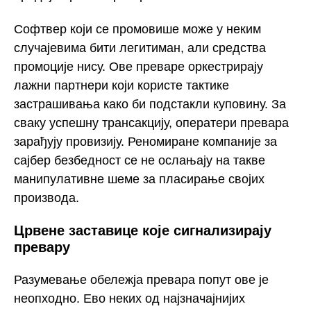
Софтвер који се промовише може у неким
случајевима бити легитиман, али средства
промоције нису. Ове преваре оркестрирају
лажни партнери који користе тактике
застрашивања како би подстакли куповину. За
сваку успешну трансакцију, оператери превара
зарађују провизију. Реномиране компаније за
сајбер безбедност се не ослањају на такве
манипулативне шеме за пласирање својих
производа.
Црвене заставице које сигнализирају
превару
Разумевање обележја превара попут ове је
неопходно. Ево неких од најзначајнијих