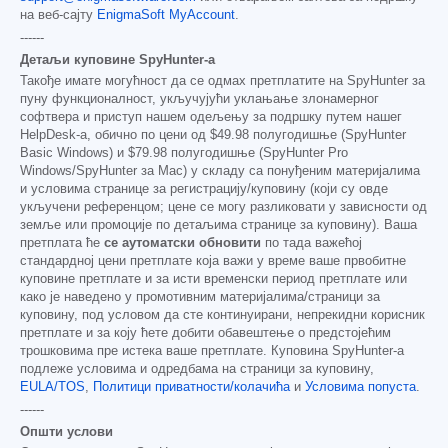
на веб-сајту
EnigmaSoft MyAccount
.
------
Детаљи куповине SpyHunter-а
Такође имате могућност да се одмах претплатите на SpyHunter за
пуну функционалност, укључујући уклањање злонамерног
софтвера и приступ нашем одељењу за подршку путем нашег
HelpDesk-а, обично по цени од
$49.98
полугодишње (SpyHunter
Basic Windows) и
$79.98
полугодишње (SpyHunter Pro
Windows/SpyHunter за Mac) у складу са понуђеним материјалима
и условима странице за регистрацију/куповину (који су овде
укључени референцом; цене се могу разликовати у зависности од
земље или промоције по детаљима странице за куповину). Ваша
претплата ће
се аутоматски обновити
по тада важећој
стандардној цени претплате која важи у време ваше првобитне
куповине претплате и за исти временски период претплате или
како је наведено у промотивним материјалима/страници за
куповину, под условом да сте континуирани, непрекидни корисник
претплате и за коју ћете добити обавештење о предстојећим
трошковима пре истека ваше претплате. Куповина SpyHunter-а
подлеже условима и одредбама на страници за куповину,
EULA/TOS
,
Политици приватности/колачића
и
Условима попуста
.
------
Општи услови