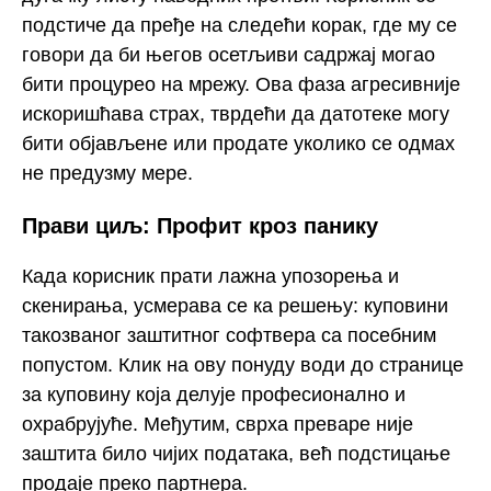
подстиче да пређе на следећи корак, где му се
говори да би његов осетљиви садржај могао
бити процурео на мрежу. Ова фаза агресивније
искоришћава страх, тврдећи да датотеке могу
бити објављене или продате уколико се одмах
не предузму мере.
Прави циљ: Профит кроз панику
Када корисник прати лажна упозорења и
скенирања, усмерава се ка решењу: куповини
такозваног заштитног софтвера са посебним
попустом. Клик на ову понуду води до странице
за куповину која делује професионално и
охрабрујуће. Међутим, сврха преваре није
заштита било чијих података, већ подстицање
продаје преко партнера.