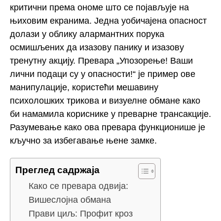
критични према ономе што се појављује на
њиховим екранима. Једна уобичајена опасност
долази у облику алармантних порука
осмишљених да изазову панику и изазову
тренутну акцију. Превара „Упозорење! Ваши
лични подаци су у опасности!“ је пример ове
манипулације, користећи мешавину
психолошких трикова и визуелне обмане како
би намамила кориснике у преварне трансакције.
Разумевање како ова превара функционише је
кључно за избегавање њене замке.
Преглед садржаја
Како се превара одвија:
Вишеслојна обмана
Прави циљ: Профит кроз