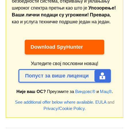
безбедности система, откривању и уклањању
широког спектра претњи као што је
Упозорење!
Ваши лични подаци су угрожени! Превара
,
као и услуга техничке подршке један на један.
Download SpyHunter
Уштедите свој пословни новац!
Попуст за више лиценци
Није ваш ОС?
Преузмите за
Виндовс®
и
Мац®
.
See additional offer below where available.
EULA
and
Privacy/Cookie Policy
.