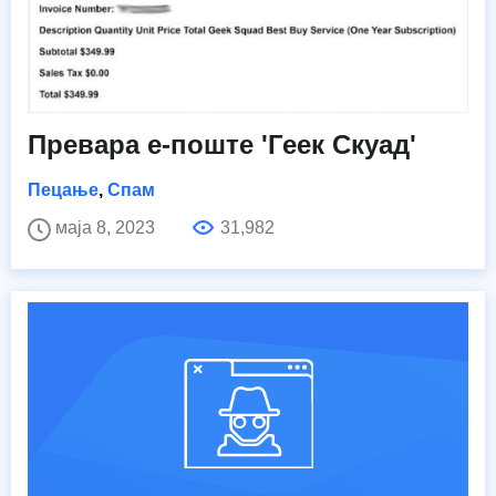
Превара е-поште 'Геек Скуад'
Пецање
,
Спам
маја 8, 2023
31,982