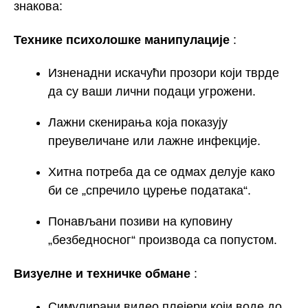
знакова:
Технике психолошке манипулације
:
Изненадни искачући прозори који тврде
да су ваши лични подаци угрожени.
Лажни скенирања која показују
преувеличане или лажне инфекције.
Хитна потреба да се одмах делује како
би се „спречило цурење података“.
Понављани позиви на куповину
„безбедносног“ производа са попустом.
Визуелне и техничке обмане
:
Симулирани видео плејери који воде до