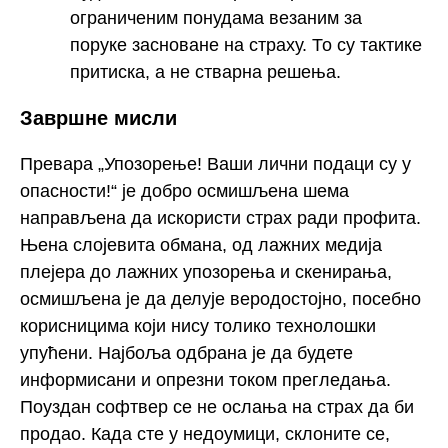
ограниченим понудама везаним за
поруке засноване на страху. То су тактике
притиска, а не стварна решења.
Завршне мисли
Превара „Упозорење! Ваши лични подаци су у
опасности!“ је добро осмишљена шема
направљена да искористи страх ради профита.
Њена слојевита обмана, од лажних медија
плејера до лажних упозорења и скенирања,
осмишљена је да делује веродостојно, посебно
корисницима који нису толико технолошки
упућени. Најбоља одбрана је да будете
информисани и опрезни током прегледања.
Поуздан софтвер се не ослања на страх да би
продао. Када сте у недоумици, склоните се,