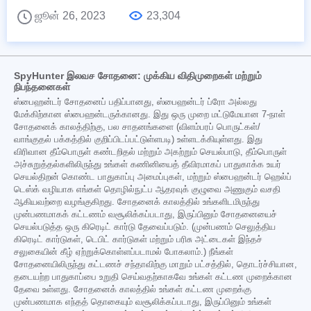
ஜூன் 26, 2023
23,304
SpyHunter இலவச சோதனை: முக்கிய விதிமுறைகள் மற்றும்
நிபந்தனைகள்
ஸ்பைஹன்டர் சோதனைப் பதிப்பானது, ஸ்பைஹன்டர் ப்ரோ அல்லது
மேக்கிற்கான ஸ்பைஹன்டருக்கானது. இது ஒரு முறை மட்டுமேயான 7-நாள்
சோதனைக் காலத்திற்கு, பல சாதனங்களை (விளம்பரப் பொருட்கள்/
வாங்குதல் பக்கத்தில் குறிப்பிடப்பட்டுள்ளபடி) உள்ளடக்கியுள்ளது. இது
விரிவான தீம்பொருள் கண்டறிதல் மற்றும் அகற்றும் செயல்பாடு, தீம்பொருள்
அச்சுறுத்தல்களிலிருந்து உங்கள் கணினியைத் தீவிரமாகப் பாதுகாக்க உயர்
செயல்திறன் கொண்ட பாதுகாப்பு அமைப்புகள், மற்றும் ஸ்பைஹன்டர் ஹெல்ப்
டெஸ்க் வழியாக எங்கள் தொழில்நுட்ப ஆதரவுக் குழுவை அணுகும் வசதி
ஆகியவற்றை வழங்குகிறது. சோதனைக் காலத்தில் உங்களிடமிருந்து
முன்பணமாகக் கட்டணம் வசூலிக்கப்படாது, இருப்பினும் சோதனையைச்
செயல்படுத்த ஒரு கிரெடிட் கார்டு தேவைப்படும். (முன்பணம் செலுத்திய
கிரெடிட் கார்டுகள், டெபிட் கார்டுகள் மற்றும் பரிசு அட்டைகள் இந்தச்
சலுகையின் கீழ் ஏற்றுக்கொள்ளப்படாமல் போகலாம்.) நீங்கள்
சோதனையிலிருந்து கட்டணச் சந்தாவிற்கு மாறும் பட்சத்தில், தொடர்ச்சியான,
தடையற்ற பாதுகாப்பை உறுதி செய்வதற்காகவே உங்கள் கட்டண முறைக்கான
தேவை உள்ளது. சோதனைக் காலத்தில் உங்கள் கட்டண முறைக்கு
முன்பணமாக எந்தத் தொகையும் வசூலிக்கப்படாது, இருப்பினும் உங்கள்