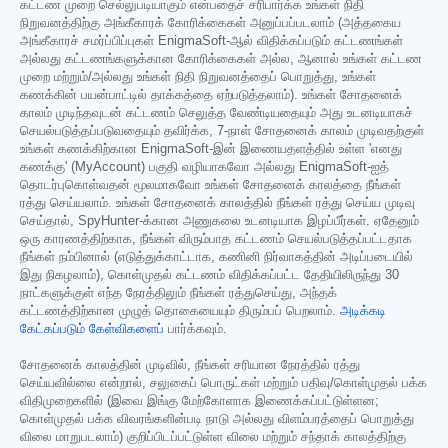
கட்டண முறை செல்லுபடியாகும் என்பதைச் சரிபார்க்க உங்கள் நிதி
நிறுவனத்திற்கு அங்கீகாரக் கோரிக்கைகள் அனுப்பப்படலாம் (அத்தகைய
அங்கீகாரச் சமர்ப்பிப்புகள் EnigmaSoft-ஆல் விதிக்கப்படும் கட்டணங்கள்
அல்லது கட்டணங்களுக்கான கோரிக்கைகள் அல்ல, ஆனால் உங்கள் கட்டண
முறை மற்றும்/அல்லது உங்கள் நிதி நிறுவனத்தைப் பொறுத்து, உங்கள்
கணக்கின் பயன்பாட்டில் தாக்கத்தை ஏற்படுத்தலாம்). உங்கள் சோதனைக்
காலம் முடிந்தவுடன் கட்டணம் செலுத்த வேண்டியதையும் அது உடனடியாகச்
செயல்படுத்தப்படுவதையும் தவிர்க்க, 7-நாள் சோதனைக் காலம் முடிவதற்குள்
உங்கள் கணக்கிற்கான EnigmaSoft-இன் இணையதளத்தில் உள்ள 'எனது
கணக்கு' (MyAccount) பகுதி வழியாகவோ அல்லது EnigmaSoft-ஐத்
தொடர்புகொள்வதன் மூலமாகவோ உங்கள் சோதனைக் காலத்தை நீங்கள்
ரத்து செய்யலாம். உங்கள் சோதனைக் காலத்தில் நீங்கள் ரத்து செய்ய முடிவு
செய்தால், SpyHunter-க்கான அணுகலை உடனடியாக இழப்பீர்கள். ஏதேனும்
ஒரு காரணத்திற்காக, நீங்கள் விரும்பாத கட்டணம் செயல்படுத்தப்பட்டதாக
நீங்கள் நம்பினால் (எடுத்துக்காட்டாக, கணினி நிர்வாகத்தின் அடிப்படையில்
இது நிகழலாம்), கொள்முதல் கட்டணம் விதிக்கப்பட்ட தேதியிலிருந்து 30
நாட்களுக்குள் எந்த நேரத்திலும் நீங்கள் ரத்துசெய்து, அந்தக்
கட்டணத்திற்கான முழுத் தொகையையும் திரும்பப் பெறலாம்.
அடிக்கடி
கேட்கப்படும் கேள்விகளைப்
பார்க்கவும்.
சோதனைக் காலத்தின் முடிவில், நீங்கள் சரியான நேரத்தில் ரத்து
செய்யவில்லை என்றால், சலுகைப் பொருட்கள் மற்றும் பதிவு/கொள்முதல் பக்க
விதிமுறைகளில் (இவை இங்கு மேற்கோளாக இணைக்கப்பட்டுள்ளன;
கொள்முதல் பக்க விவரங்களின்படி நாடு அல்லது விளம்பரத்தைப் பொறுத்து
விலை மாறுபடலாம்) குறிப்பிடப்பட்டுள்ள விலை மற்றும் சந்தாக் காலத்திற்கு