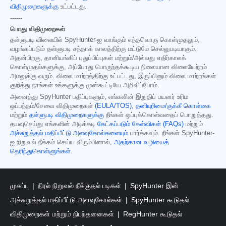
விதிமுறைகளுக்கு
உட்பட்டது.
------
பொது விதிமுறைகள்
தள்ளுபடி விலையில் SpyHunter-ஐ வாங்கும் எந்தவொரு கொள்முதலும்,
வழங்கப்படும் தள்ளுபடி சந்தாக் காலத்திற்கு மட்டுமே செல்லுபடியாகும்.
அதன்பிறகு, தானியங்கிப் புதுப்பிப்புகள் மற்றும்/அல்லது எதிர்காலக்
கொள்முதல்களுக்கு, அப்போது பொருந்தக்கூடிய நிலையான விலையேற்றம்
அமலுக்கு வரும். விலை மாற்றத்திற்கு உட்பட்டது, இருப்பினும் விலை மாற்றங்கள்
குறித்து நாங்கள் உங்களுக்கு முன்கூட்டியே அறிவிப்போம்.
அனைத்து SpyHunter பதிப்புகளும், எங்களின் இறுதிப் பயனர் உரிம
ஒப்பந்தம்/சேவை விதிமுறைகள்
(EULA/TOS)
,
தனியுரிமை/குக்கீ கொள்கை
மற்றும்
தள்ளுபடி விதிமுறைகளுக்கு
நீங்கள் ஒப்புக்கொள்வதைப் பொறுத்தது.
தயவுசெய்து எங்களின் அடிக்கடி
கேட்கப்படும் கேள்விகள் (FAQs)
மற்றும்
அச்சுறுத்தல் மதிப்பீட்டு அளவுகோல்களையும்
பார்க்கவும். நீங்கள் SpyHunter-
ஐ நிறுவல் நீக்கம் செய்ய விரும்பினால்,
அதற்கான வழியைத்
தெரிந்துகொள்ளுங்கள்
.
முகப்பு
நிரல் நிறுவல் நீக்குதல் படிகள்
SpyHunter இன்
அச்சுறுத்தல் மதிப்பீட்டு அளவுகோல்கள்
SpyHunter கூடுதல்
விதிமுறைகள் மற்றும் நிபந்தனைகள்
RegHunter கூடுதல்