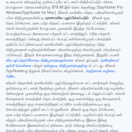
உடனடியாக உங்களுக்கு முன்கூட்டியே கட்டணம் விதிக்கப்படும். விலை
பொதுவாக அரையாண்டுக்கு
$79.98
இல் தொடங்குகிறது (SpyHunter Pro
Windows/SpyHunter for Mac). நீங்கள் வாங்கிய சந்தா, பதிவு/கொள்முதல்
பக்க விதிமுறைகளின்படி
தானாகவே புதுப்பிக்கப்படும்
. நீங்கள் ஒரு
தொடர்ச்சியான, தடையற்ற சந்தாப் பயனராக இருக்கும் பட்சத்தில், உங்கள்
அசல் கொள்முதலின் போது நடைமுறையில் இருந்த அப்போதைய
பொருந்தக்கூடிய நிலையான சந்தாக் கட்டணத்திலும், அதே சந்தாக்
காலத்திற்கும் அல்லது விளம்பரப் பொருட்கள்/கொள்முதல் பக்கத்தில்
குறிப்பிடப்பட்டுள்ளபடியும் தானியங்கிப் புதுப்பித்தல்களுக்கு அந்த
விதிமுறைகள் வழிவகுக்கின்றன. விவரங்களுக்கு கொள்முதல் பக்கத்தைப்
பார்க்கவும். இந்தச் சோதனையானது இந்த விதிமுறைகள், இறுதிப் பயனர்
உரிம ஒப்பந்தம்/சேவை விதிமுறைகளுக்கான
உங்கள் ஒப்புதல்,
தனியுரிமை/
குக்கீ கொள்கை
மற்றும்
தள்ளுபடி விதிமுறைகளுக்கு
உட்பட்டது. நீங்கள்
SpyHunter-ஐ நிறுவல் நீக்கம் செய்ய விரும்பினால்,
அதற்கான வழியை
அறிக
.
உங்கள் சந்தாவின் தானியங்கிப் புதுப்பித்தலுக்கான கட்டணத்தைச் செலுத்த,
ஒவ்வொரு கட்டணத் தேதிக்கு முன்பும், நீங்கள் பதிவுசெய்யும்போது வழங்கிய
மின்னஞ்சல் முகவரிக்கு ஒரு மின்னஞ்சல் நினைவூட்டல் அனுப்பப்படும். உங்கள்
சோதனைக் காலத்தின் தொடக்கத்தில், ஒரு கணக்கிற்கு ஒரு சோதனைக்
காலத்திற்கும் ஒரு சாதனத்திற்கும் மட்டுமே பயன்படுத்தக்கூடிய ஒரு
செயல்படுத்தும் குறியீட்டைப் பெறுவீர்கள். நீங்கள் ஒரு தொடர்ச்சியான,
தடையற்ற சந்தாப் பயனராக இருக்கும் பட்சத்தில், வழங்கப்படும் பொருட்கள்
மற்றும் பதிவு/கொள்முதல் பக்க விதிமுறைகளின்படி (இவை இங்கு
மேற்கோளாக இணைக்கப்பட்டுள்ளன; நாடு அல்லது விளம்பரத்தின்படி
கொள்முதல் பக்க விவரங்களுக்கு ஏற்ப விலை மாறுபடலாம்) உங்கள் சந்தா,