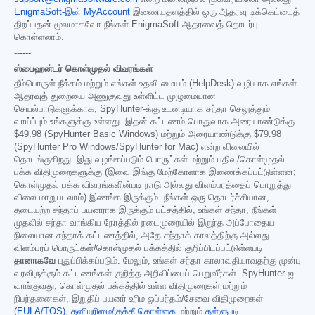
EnigmaSoft-இன் MyAccount
இணையதளத்தில் ஒரு ஆதரவு டிக்கெட்டைத்
திறப்பதன் மூலமாகவோ நீங்கள் EnigmaSoft ஆதரவைத் தொடர்பு
கொள்ளலாம்.
------
ஸ்பைஹன்டர் கொள்முதல் விவரங்கள்
தீம்பொருள் நீக்கம் மற்றும் எங்கள் உதவி மையம் (HelpDesk) வழியாக எங்கள்
ஆதரவுத் துறையை அணுகுவது உள்ளிட்ட முழுமையான
செயல்பாடுகளுக்காக, SpyHunter-க்கு உடனடியாக சந்தா செலுத்தும்
வாய்ப்பும் உங்களுக்கு உள்ளது. இதன் கட்டணம் பொதுவாக அரையாண்டுக்கு
$49.98
(SpyHunter Basic Windows) மற்றும் அரையாண்டுக்கு
$79.98
(SpyHunter Pro Windows/SpyHunter for Mac) என்ற விலையில்
தொடங்குகிறது. இது வழங்கப்படும் பொருட்கள் மற்றும் பதிவு/கொள்முதல்
பக்க விதிமுறைகளுக்கு (இவை இங்கு மேற்கோளாக இணைக்கப்பட்டுள்ளன;
கொள்முதல் பக்க விவரங்களின்படி நாடு அல்லது விளம்பரத்தைப் பொறுத்து
விலை மாறுபடலாம்) இணங்க இருக்கும். நீங்கள் ஒரு தொடர்ச்சியான,
தடையற்ற சந்தாப் பயனராக இருக்கும் பட்சத்தில், உங்கள் சந்தா, நீங்கள்
முதலில் சந்தா வாங்கிய நேரத்தில் நடைமுறையில் இருந்த அப்போதைய
நிலையான சந்தாக் கட்டணத்தில், அதே சந்தாக் காலத்திற்கு அல்லது
விளம்பரப் பொருட்கள்/கொள்முதல் பக்கத்தில் குறிப்பிடப்பட்டுள்ளபடி
தானாகவே
புதுப்பிக்கப்படும். மேலும், உங்கள் சந்தா காலாவதியாவதற்கு முன்பு
வரவிருக்கும் கட்டணங்கள் குறித்த அறிவிப்பைப் பெறுவீர்கள். SpyHunter-ஐ
வாங்குவது, கொள்முதல் பக்கத்தில் உள்ள விதிமுறைகள் மற்றும்
நிபந்தனைகள், இறுதிப் பயனர் உரிம ஒப்பந்தம்/சேவை விதிமுறைகள்
(EULA/TOS)
,
தனியுரிமை/குக்கீ கொள்கை
மற்றும்
தள்ளுபடி