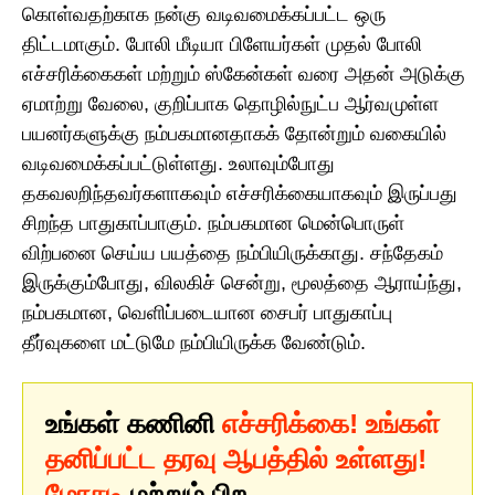
கொள்வதற்காக நன்கு வடிவமைக்கப்பட்ட ஒரு
திட்டமாகும். போலி மீடியா பிளேயர்கள் முதல் போலி
எச்சரிக்கைகள் மற்றும் ஸ்கேன்கள் வரை அதன் அடுக்கு
ஏமாற்று வேலை, குறிப்பாக தொழில்நுட்ப ஆர்வமுள்ள
பயனர்களுக்கு நம்பகமானதாகக் தோன்றும் வகையில்
வடிவமைக்கப்பட்டுள்ளது. உலாவும்போது
தகவலறிந்தவர்களாகவும் எச்சரிக்கையாகவும் இருப்பது
சிறந்த பாதுகாப்பாகும். நம்பகமான மென்பொருள்
விற்பனை செய்ய பயத்தை நம்பியிருக்காது. சந்தேகம்
இருக்கும்போது, விலகிச் சென்று, மூலத்தை ஆராய்ந்து,
நம்பகமான, வெளிப்படையான சைபர் பாதுகாப்பு
தீர்வுகளை மட்டுமே நம்பியிருக்க வேண்டும்.
உங்கள் கணினி
எச்சரிக்கை! உங்கள்
தனிப்பட்ட தரவு ஆபத்தில் உள்ளது!
மோசடி
மற்றும் பிற