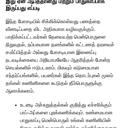
இது ஏன் ஆபத்தானது மற்றும் பாதுகாப்பாக
இருப்பது எப்படி
இந்த மோசடியில் சிக்கிக்கொள்வது பணத்தை
வீணடிப்பதை விட அதிகமாக வழிவகுக்கும்.
பாதிக்கப்பட்டவர்கள் தேவையற்ற மென்பொருளை
நிறுவுதல், நம்பகமான தளங்களில் கட்டணத் தரவைச்
சமர்ப்பித்தல் அல்லது மோசடியான இணைப்பு
நடவடிக்கையை அறியாமலேயே ஆதரித்தல் போன்ற
செயல்களில் ஈடுபடலாம். மிகவும் கடுமையான
சந்தர்ப்பங்களில், பயனர்கள் இந்த தொடர்புகள் மூலம்
தங்கள் கணினிகளை கூடுதல் தீம்பொருளுக்கு
ஆளாக்கலாம்.
உடனடி அச்சுறுத்தல்கள் குறித்து எச்சரிக்கும்
பாப்-அப்களை புறக்கணிக்கவும். உண்மையான
பாதுகாப்பு மென்பொருள் உங்கள் கணினியின்
நிலை குறித்து உலாவி சார்ந்த எச்சரிக்கைகளை