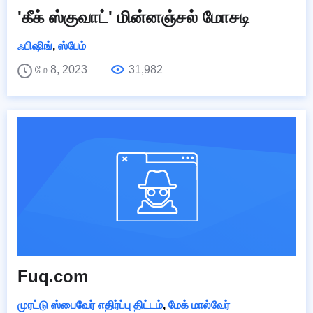
'கீக் ஸ்குவாட்' மின்னஞ்சல் மோசடி
ஃபிஷிங்
,
ஸ்பேம்
மே 8, 2023
31,982
Fuq.com
முரட்டு ஸ்பைவேர் எதிர்ப்பு திட்டம்
,
மேக் மால்வேர்