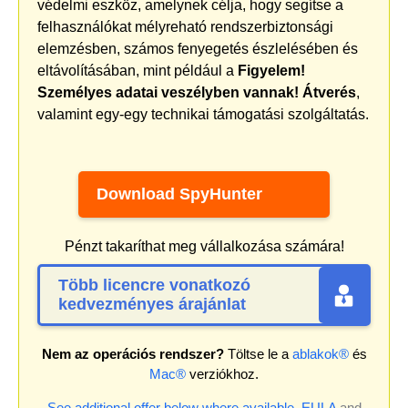
védelmi eszköz, amelynek célja, hogy segítse a
felhasználókat mélyreható rendszerbiztonsági
elemzésben, számos fenyegetés észlelésében és
eltávolításában, mint például a
Figyelem!
Személyes adatai veszélyben vannak! Átverés
,
valamint egy-egy technikai támogatási szolgáltatás.
Download SpyHunter
Pénzt takaríthat meg vállalkozása számára!
Több licencre vonatkozó
kedvezményes árajánlat
Nem az operációs rendszer?
Töltse le a
ablakok®
és
Mac®
verziókhoz.
See additional offer below where available.
EULA
and