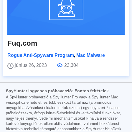
Fuq.com
Rogue Anti-Spyware Program
,
Mac Malware
június 26, 2023
23,304
SpyHunter ingyenes próbaverzió: Fontos feltételek
A SpyHunter próbaverzió a SpyHunter Pro vagy a SpyHunter Mac
verziójához érhető el, és több eszközt tartalmaz (a promóciós
anyagokban/vásárlási oldalon leírtak szerint) egy egyszeri 7 napos
próbaidőszakra, átfogó kártevő-észlelési és -eltávolítási funkciókat,
nagy teljesítményű védelmi mechanizmusokat kínálva a rendszer
kártevő-fenyegetések elleni aktív védelmére, valamint hozzáférést
biztosítva technikai támogató csapatunkhoz a SpyHunter HelpDesk-