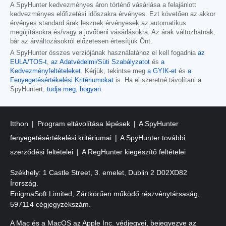
A SpyHunter kedvezményes áron történő vásárlása a felajánlott
kedvezményes előfizetési időszakra érvényes. Ezt követően az akkor
érvényes standard árak lesznek érvényesek az automatikus
megújításokra és/vagy a jövőbeni vásárlásokra. Az árak változhatnak,
bár az árváltozásokról előzetesen értesítjük Önt.
A SpyHunter összes verziójának használatához el kell fogadnia
az
EULA/TOS-t
,
az Adatvédelmi/Süti Szabályzatot
és
a
Kedvezményfeltételeket
. Kérjük, tekintse meg
a GYIK-et
és
a
Fenyegetésértékelési Kritériumokat
is. Ha el szeretné távolítani a
SpyHuntert,
tudja meg, hogyan
.
Itthon
Program eltávolítása lépések
A SpyHunter
fenyegetésértékelési kritériumai
A SpyHunter további
szerződési feltételei
A RegHunter kiegészítő feltételei
Székhely: 1 Castle Street, 3. emelet, Dublin 2 D02XD82
Írország.
EnigmaSoft Limited, Zártkörűen működő részvénytársaság,
597114 cégjegyzékszám.
A Mac és a MacOS az Apple Inc. védjegyei, bejegyezve az