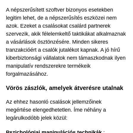
A népszerűsített szoftver bizonyos esetekben
legitim lehet, de a népszerűsítés eszközei nem
azok. Ezeket a csalásokat csalárd partnerek
szervezik, akik félelemkeltő taktikákat alkalmaznak
a vásárlások ösztönzésére. Minden sikeres
tranzakcióért a csalók jutalékot kapnak. A jó hírű
kiberbiztonsági vállalatok nem támaszkodnak ilyen
manipulatív rendszerekre termékeik
forgalmazásához.
Vörös zászlók, amelyek átverésre utalnak
Az ehhez hasonló csalások jellemzőinek
megértése elengedhetetlen. Íme néhány a
legárulkodóbb jelek közül:
Pszichológiai manipulációs technikák
: