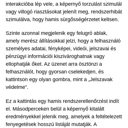
interakcióba lép vele, a képernyő torzulást szimulál
vagy villogó riasztásokat jelenít meg, rendszerhibát
szimulálva, hogy hamis sürgősségérzetet keltsen.
Szinte azonnal megjelenik egy felugró ablak,
amely merész állításokkal jelzi, hogy a felhasználó
személyes adatai, fényképei, videói, jelszavai és
pénzügyi információi kiszivároghatnak vagy
ellophatják őket. Az üzenet arra ösztönzi a
felhasználót, hogy gyorsan cselekedjen, és
kattintson egy olyan gombra, mint a „Jelszavak
védelme”.
Ez a kattintás egy hamis rendszerellenőrzést indít
el. Másodperceken belül a képernyő kitalált
eredményekkel jelenik meg, amelyek a feltételezett
fenyegetések hosszú listáját mutatják. A