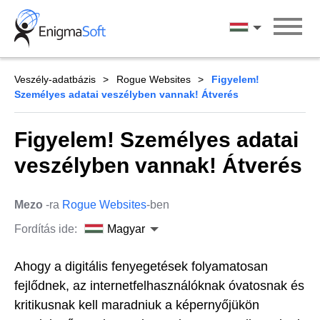
Skip
to
Magyar
content
Veszély-adatbázis
Rogue Websites
Figyelem!
Személyes adatai veszélyben vannak! Átverés
Figyelem! Személyes adatai
veszélyben vannak! Átverés
Mezo
-ra
Rogue Websites
-ben
Fordítás ide:
Magyar
Ahogy a digitális fenyegetések folyamatosan
fejlődnek, az internetfelhasználóknak óvatosnak és
kritikusnak kell maradniuk a képernyőjükön