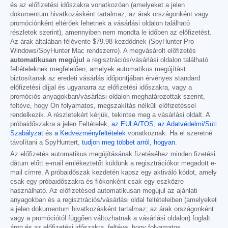
és az előfizetési időszakra vonatkozóan (amelyeket a jelen
dokumentum hivatkozásként tartalmaz; az árak országonként vagy
promóciónként eltérőek lehetnek a vásárlási oldalon található
részletek szerint), amennyiben nem mondta le időben az előfizetést.
Az árak általában félévente
$79.98
kezdődnek (SpyHunter Pro
Windows/SpyHunter Mac rendszerre). A megvásárolt előfizetés
automatikusan megújul
a regisztrációs/vásárlási oldalon található
feltételeknek megfelelően, amelyek automatikus megújítást
biztosítanak az eredeti vásárlás időpontjában érvényes standard
előfizetési díjjal és ugyanarra az előfizetési időszakra, vagy a
promóciós anyagokban/vásárlási oldalon meghatározottak szerint,
feltéve, hogy Ön folyamatos, megszakítás nélküli előfizetéssel
rendelkezik. A részletekért kérjük, tekintse meg a vásárlási oldalt. A
próbaidőszakra a jelen Feltételek,
az EULA/TOS
,
az Adatvédelmi/Süti
Szabályzat
és
a Kedvezményfeltételek
vonatkoznak. Ha el szeretné
távolítani a SpyHuntert,
tudjon meg többet arról, hogyan
.
Az előfizetés automatikus megújításának fizetéséhez minden fizetési
dátum előtt e-mail emlékeztetőt küldünk a regisztrációkor megadott e-
mail címre. A próbaidőszak kezdetén kapsz egy aktiváló kódot, amely
csak egy próbaidőszakra és fiókonként csak egy eszközre
használható. Az előfizetésed automatikusan megújul az ajánlati
anyagokban és a regisztrációs/vásárlási oldal feltételeiben (amelyeket
a jelen dokumentum hivatkozásként tartalmaz; az árak országonként
vagy a promóciótól függően változhatnak a vásárlási oldalon) foglalt
áron és az előfizetési időszakra, feltéve, hogy folyamatos,