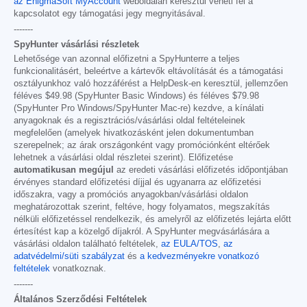
az EnigmaSoft MyAccount
weboldalán keresztül veheti fel a
kapcsolatot egy támogatási jegy megnyitásával.
-------
SpyHunter vásárlási részletek
Lehetősége van azonnal előfizetni a SpyHunterre a teljes
funkcionalitásért, beleértve a kártevők eltávolítását és a támogatási
osztályunkhoz való hozzáférést a HelpDesk-en keresztül, jellemzően
féléves
$49.98
(SpyHunter Basic Windows) és féléves
$79.98
(SpyHunter Pro Windows/SpyHunter Mac-re) kezdve, a kínálati
anyagoknak és a regisztrációs/vásárlási oldal feltételeinek
megfelelően (amelyek hivatkozásként jelen dokumentumban
szerepelnek; az árak országonként vagy promóciónként eltérőek
lehetnek a vásárlási oldal részletei szerint). Előfizetése
automatikusan megújul
az eredeti vásárlási előfizetés időpontjában
érvényes standard előfizetési díjjal és ugyanarra az előfizetési
időszakra, vagy a promóciós anyagokban/vásárlási oldalon
meghatározottak szerint, feltéve, hogy folyamatos, megszakítás
nélküli előfizetéssel rendelkezik, és amelyről az előfizetés lejárta előtt
értesítést kap a közelgő díjakról. A SpyHunter megvásárlására a
vásárlási oldalon található feltételek,
az EULA/TOS
,
az
adatvédelmi/süti szabályzat
és
a kedvezményekre vonatkozó
feltételek
vonatkoznak.
-------
Általános Szerződési Feltételek