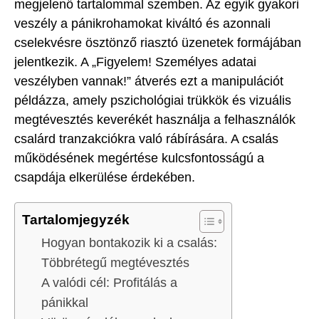
megjelenő tartalommal szemben. Az egyik gyakori
veszély a pánikrohamokat kiváltó és azonnali
cselekvésre ösztönző riasztó üzenetek formájában
jelentkezik. A „Figyelem! Személyes adatai
veszélyben vannak!” átverés ezt a manipulációt
példázza, amely pszichológiai trükkök és vizuális
megtévesztés keverékét használja a felhasználók
csalárd tranzakciókra való rábírására. A csalás
működésének megértése kulcsfontosságú a
csapdája elkerülése érdekében.
Tartalomjegyzék
Hogyan bontakozik ki a csalás:
Többrétegű megtévesztés
A valódi cél: Profitálás a
pánikkal