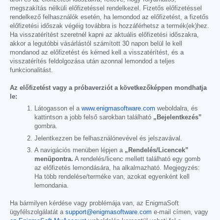
megszakítás nélküli előfizetéssel rendelkezel. Fizetős előfizetéssel
rendelkező felhasználók esetén, ha lemondod az előfizetést, a fizetős
előfizetési időszak végéig továbbra is hozzáférhetsz a termék(ek)hez.
Ha visszatérítést szeretnél kapni az aktuális előfizetési időszakra,
akkor a legutóbbi vásárlástól számított 30 napon belül le kell
mondanod az előfizetést és kérned kell a visszatérítést, és a
visszatérítés feldolgozása után azonnal lemondod a teljes
funkcionalitást.
Az előfizetést vagy a próbaverziót a következőképpen mondhatja
le:
Látogasson el a
www.enigmasoftware.com
weboldalra, és
kattintson a jobb felső sarokban található
„Bejelentkezés”
gombra.
Jelentkezzen be felhasználónevével és jelszavával.
A navigációs menüben lépjen a
„Rendelés/Licencek”
menüpontra.
A rendelés/licenc mellett található egy gomb
az előfizetés lemondására, ha alkalmazható. Megjegyzés:
Ha több rendelése/terméke van, azokat egyenként kell
lemondania.
Ha bármilyen kérdése vagy problémája van, az EnigmaSoft
ügyfélszolgálatát a
support@enigmasoftware.com
e-mail címen, vagy