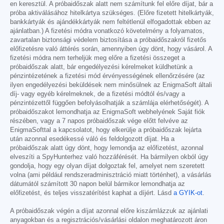
en keresztül. A próbaidőszak alatt nem számítunk fel előre díjat, bár a
próba aktiválásához hitelkártya szükséges. (Előre fizetett hitelkártyák,
bankkártyák és ajándékkártyák nem feltétlenül elfogadottak ebben az
ajánlatban.) A fizetési módra vonatkozó követelmény a folyamatos,
zavartalan biztonsági védelem biztosítása a próbaidőszakról fizetős
előfizetésre való áttérés során, amennyiben úgy dönt, hogy vásárol. A
fizetési módra nem terheljük meg előre a fizetési összeget a
próbaidőszak alatt, bár engedélyezési kérelmeket küldhetünk a
pénzintézetének a fizetési mód érvényességének ellenőrzésére (az
ilyen engedélyezési beküldések nem minősülnek az EnigmaSoft általi
díj- vagy egyéb kérelmeknek, de a fizetési módtól és/vagy a
pénzintézettől függően befolyásolhatják a számlája elérhetőségét). A
próbaidőszakot lemondhatja az EnigmaSoft webhelyének Saját fiók
részében, vagy a 7 napos próbaidőszak vége előtt felvéve az
EnigmaSofttal a kapcsolatot, hogy elkerülje a próbaidőszak lejárta
után azonnal esedékessé váló és feldolgozott díjat. Ha a
próbaidőszak alatt úgy dönt, hogy lemondja az előfizetést, azonnal
elveszíti a SpyHunterhez való hozzáférését. Ha bármilyen okból úgy
gondolja, hogy egy olyan díjat dolgoztak fel, amelyet nem szeretett
volna (ami például rendszeradminisztráció miatt történhet), a vásárlás
dátumától számított 30 napon belül bármikor lemondhatja az
előfizetést, és teljes visszatérítést kaphat a díjért. Lásd
a GYIK-ot
.
A próbaidőszak végén a díjat azonnal előre kiszámlázzuk az ajánlati
anyagokban és a regisztrációs/vásárlási oldalon meghatározott áron