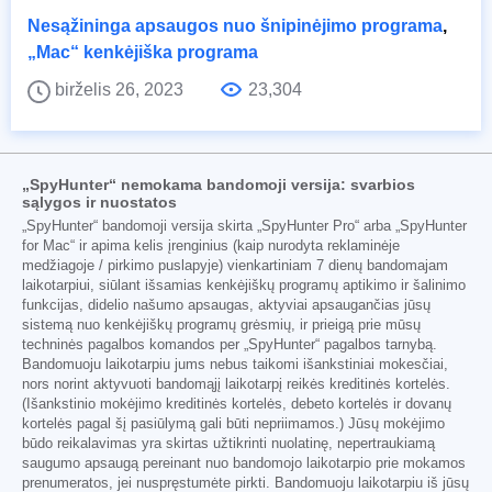
Nesąžininga apsaugos nuo šnipinėjimo programa
,
„Mac“ kenkėjiška programa
birželis 26, 2023
23,304
„SpyHunter“ nemokama bandomoji versija: svarbios
sąlygos ir nuostatos
„SpyHunter“ bandomoji versija skirta „SpyHunter Pro“ arba „SpyHunter
for Mac“ ir apima kelis įrenginius (kaip nurodyta reklaminėje
medžiagoje / pirkimo puslapyje) vienkartiniam 7 dienų bandomajam
laikotarpiui, siūlant išsamias kenkėjiškų programų aptikimo ir šalinimo
funkcijas, didelio našumo apsaugas, aktyviai apsaugančias jūsų
sistemą nuo kenkėjiškų programų grėsmių, ir prieigą prie mūsų
techninės pagalbos komandos per „SpyHunter“ pagalbos tarnybą.
Bandomuoju laikotarpiu jums nebus taikomi išankstiniai mokesčiai,
nors norint aktyvuoti bandomąjį laikotarpį reikės kreditinės kortelės.
(Išankstinio mokėjimo kreditinės kortelės, debeto kortelės ir dovanų
kortelės pagal šį pasiūlymą gali būti nepriimamos.) Jūsų mokėjimo
būdo reikalavimas yra skirtas užtikrinti nuolatinę, nepertraukiamą
saugumo apsaugą pereinant nuo bandomojo laikotarpio prie mokamos
prenumeratos, jei nuspręstumėte pirkti. Bandomuoju laikotarpiu iš jūsų