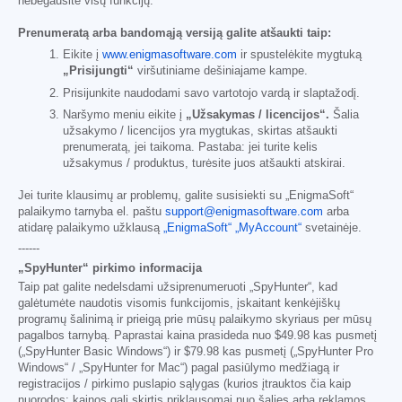
nebegausite visų funkcijų.
Prenumeratą arba bandomąją versiją galite atšaukti taip:
Eikite į
www.enigmasoftware.com
ir spustelėkite mygtuką
„Prisijungti“
viršutiniame dešiniajame kampe.
Prisijunkite naudodami savo vartotojo vardą ir slaptažodį.
Naršymo meniu eikite į
„Užsakymas / licencijos“.
Šalia
užsakymo / licencijos yra mygtukas, skirtas atšaukti
prenumeratą, jei taikoma. Pastaba: jei turite kelis
užsakymus / produktus, turėsite juos atšaukti atskirai.
Jei turite klausimų ar problemų, galite susisiekti su „EnigmaSoft“
palaikymo tarnyba el. paštu
support@enigmasoftware.com
arba
atidarę palaikymo užklausą
„EnigmaSoft“ „MyAccount“
svetainėje.
------
„SpyHunter“ pirkimo informacija
Taip pat galite nedelsdami užsiprenumeruoti „SpyHunter“, kad
galėtumėte naudotis visomis funkcijomis, įskaitant kenkėjiškų
programų šalinimą ir prieigą prie mūsų palaikymo skyriaus per mūsų
pagalbos tarnybą. Paprastai kaina prasideda nuo
$49.98
kas pusmetį
(„SpyHunter Basic Windows“) ir
$79.98
kas pusmetį („SpyHunter Pro
Windows“ / „SpyHunter for Mac“) pagal pasiūlymo medžiagą ir
registracijos / pirkimo puslapio sąlygas (kurios įtrauktos čia kaip
nuorodos; kainos gali skirtis priklausomai nuo šalies arba reklamos,