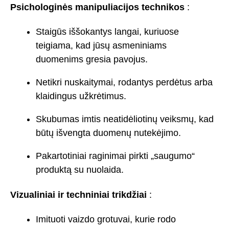
Psichologinės manipuliacijos technikos
:
Staigūs iššokantys langai, kuriuose
teigiama, kad jūsų asmeniniams
duomenims gresia pavojus.
Netikri nuskaitymai, rodantys perdėtus arba
klaidingus užkrėtimus.
Skubumas imtis neatidėliotinų veiksmų, kad
būtų išvengta duomenų nutekėjimo.
Pakartotiniai raginimai pirkti „saugumo“
produktą su nuolaida.
Vizualiniai ir techniniai trikdžiai
:
Imituoti vaizdo grotuvai, kurie rodo