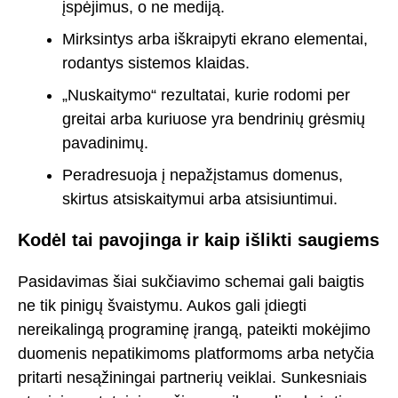
įspėjimus, o ne mediją.
Mirksintys arba iškraipyti ekrano elementai,
rodantys sistemos klaidas.
„Nuskaitymo“ rezultatai, kurie rodomi per
greitai arba kuriuose yra bendrinių grėsmių
pavadinimų.
Peradresuoja į nepažįstamus domenus,
skirtus atsiskaitymui arba atsisiuntimui.
Kodėl tai pavojinga ir kaip išlikti saugiems
Pasidavimas šiai sukčiavimo schemai gali baigtis
ne tik pinigų švaistymu. Aukos gali įdiegti
nereikalingą programinę įrangą, pateikti mokėjimo
duomenis nepatikimoms platformoms arba netyčia
pritarti nesąžiningai partnerių veiklai. Sunkesniais