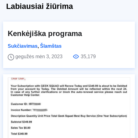
Labiausiai žiūrima
Kenkėjiška programa
Sukčiavimas
,
Šlamštas
gegužės mėn 3, 2023
35,179