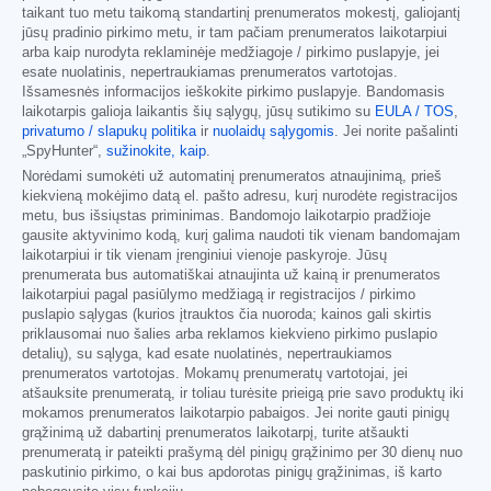
taikant tuo metu taikomą standartinį prenumeratos mokestį, galiojantį
jūsų pradinio pirkimo metu, ir tam pačiam prenumeratos laikotarpiui
arba kaip nurodyta reklaminėje medžiagoje / pirkimo puslapyje, jei
esate nuolatinis, nepertraukiamas prenumeratos vartotojas.
Išsamesnės informacijos ieškokite pirkimo puslapyje. Bandomasis
laikotarpis galioja laikantis šių sąlygų, jūsų sutikimo su
EULA / TOS
,
privatumo / slapukų politika
ir
nuolaidų sąlygomis
. Jei norite pašalinti
„SpyHunter“,
sužinokite, kaip
.
Norėdami sumokėti už automatinį prenumeratos atnaujinimą, prieš
kiekvieną mokėjimo datą el. pašto adresu, kurį nurodėte registracijos
metu, bus išsiųstas priminimas. Bandomojo laikotarpio pradžioje
gausite aktyvinimo kodą, kurį galima naudoti tik vienam bandomajam
laikotarpiui ir tik vienam įrenginiui vienoje paskyroje. Jūsų
prenumerata bus automatiškai atnaujinta už kainą ir prenumeratos
laikotarpiui pagal pasiūlymo medžiagą ir registracijos / pirkimo
puslapio sąlygas (kurios įtrauktos čia nuoroda; kainos gali skirtis
priklausomai nuo šalies arba reklamos kiekvieno pirkimo puslapio
detalių), su sąlyga, kad esate nuolatinės, nepertraukiamos
prenumeratos vartotojas. Mokamų prenumeratų vartotojai, jei
atšauksite prenumeratą, ir toliau turėsite prieigą prie savo produktų iki
mokamos prenumeratos laikotarpio pabaigos. Jei norite gauti pinigų
grąžinimą už dabartinį prenumeratos laikotarpį, turite atšaukti
prenumeratą ir pateikti prašymą dėl pinigų grąžinimo per 30 dienų nuo
paskutinio pirkimo, o kai bus apdorotas pinigų grąžinimas, iš karto