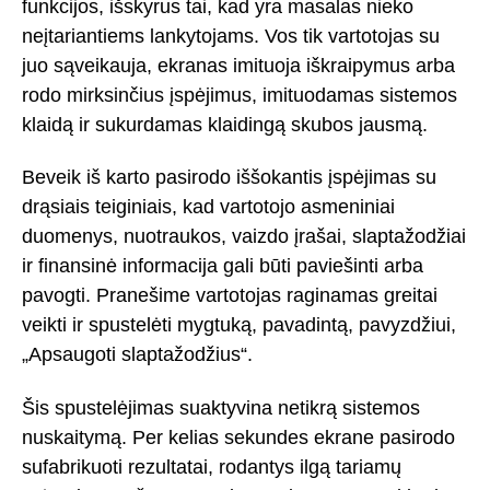
funkcijos, išskyrus tai, kad yra masalas nieko
neįtariantiems lankytojams. Vos tik vartotojas su
juo sąveikauja, ekranas imituoja iškraipymus arba
rodo mirksinčius įspėjimus, imituodamas sistemos
klaidą ir sukurdamas klaidingą skubos jausmą.
Beveik iš karto pasirodo iššokantis įspėjimas su
drąsiais teiginiais, kad vartotojo asmeniniai
duomenys, nuotraukos, vaizdo įrašai, slaptažodžiai
ir finansinė informacija gali būti paviešinti arba
pavogti. Pranešime vartotojas raginamas greitai
veikti ir spustelėti mygtuką, pavadintą, pavyzdžiui,
„Apsaugoti slaptažodžius“.
Šis spustelėjimas suaktyvina netikrą sistemos
nuskaitymą. Per kelias sekundes ekrane pasirodo
sufabrikuoti rezultatai, rodantys ilgą tariamų