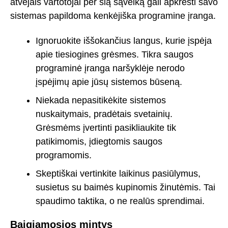
atvejais vartotojai per šią sąveiką gali apkrėsti savo
sistemas papildoma kenkėjiška programine įranga.
Ignoruokite iššokančius langus, kurie įspėja
apie tiesiogines grėsmes. Tikra saugos
programinė įranga naršyklėje nerodo
įspėjimų apie jūsų sistemos būseną.
Niekada nepasitikėkite sistemos
nuskaitymais, pradėtais svetainių.
Grėsmėms įvertinti pasikliaukite tik
patikimomis, įdiegtomis saugos
programomis.
Skeptiškai vertinkite laikinus pasiūlymus,
susietus su baimės kupinomis žinutėmis. Tai
spaudimo taktika, o ne realūs sprendimai.
Baigiamosios mintys