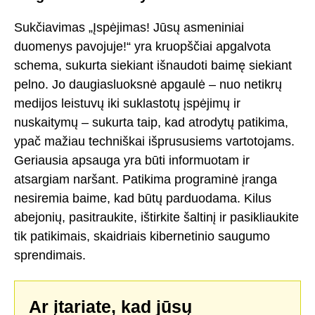
Sukčiavimas „Įspėjimas! Jūsų asmeniniai
duomenys pavojuje!“ yra kruopščiai apgalvota
schema, sukurta siekiant išnaudoti baimę siekiant
pelno. Jo daugiasluoksnė apgaulė – nuo netikrų
medijos leistuvų iki suklastotų įspėjimų ir
nuskaitymų – sukurta taip, kad atrodytų patikima,
ypač mažiau techniškai išprususiems vartotojams.
Geriausia apsauga yra būti informuotam ir
atsargiam naršant. Patikima programinė įranga
nesiremia baime, kad būtų parduodama. Kilus
abejonių, pasitraukite, ištirkite šaltinį ir pasikliaukite
tik patikimais, skaidriais kibernetinio saugumo
sprendimais.
Ar įtariate, kad jūsų