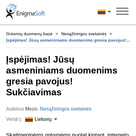
Skip
to
Lietuvių
content
Grėsmių duomenų bazė
Nesąžiningos svetainės
Įspėjimas! Jūsų asmeniniams duomenims gresia pavojus!...
Įspėjimas! Jūsų
asmeniniams duomenims
gresia pavojus!
Sukčiavimas
Autorius
Mezo
,
Nesąžiningos svetainės
Versti į:
Lietuvių
Skaitmeninėms grėsmėms nuolat kintant, interneto