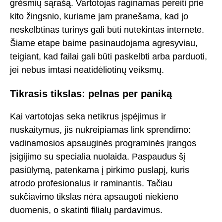
grėsmių sąrašą. Vartotojas raginamas pereiti prie
kito žingsnio, kuriame jam pranešama, kad jo
neskelbtinas turinys gali būti nutekintas internete.
Šiame etape baime pasinaudojama agresyviau,
teigiant, kad failai gali būti paskelbti arba parduoti,
jei nebus imtasi neatidėliotinų veiksmų.
Tikrasis tikslas: pelnas per paniką
Kai vartotojas seka netikrus įspėjimus ir
nuskaitymus, jis nukreipiamas link sprendimo:
vadinamosios apsauginės programinės įrangos
įsigijimo su specialia nuolaida. Paspaudus šį
pasiūlymą, patenkama į pirkimo puslapį, kuris
atrodo profesionalus ir raminantis. Tačiau
sukčiavimo tikslas nėra apsaugoti niekieno
duomenis, o skatinti filialų pardavimus.