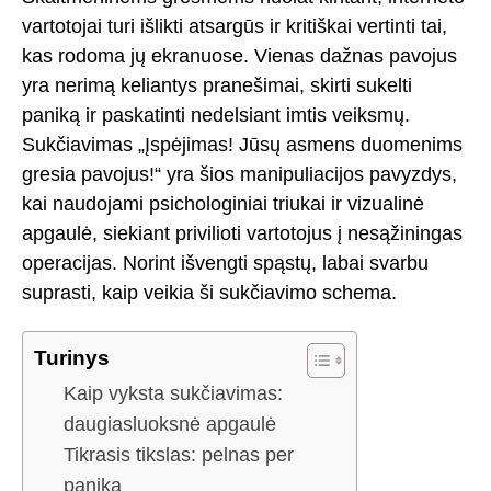
vartotojai turi išlikti atsargūs ir kritiškai vertinti tai,
kas rodoma jų ekranuose. Vienas dažnas pavojus
yra nerimą keliantys pranešimai, skirti sukelti
paniką ir paskatinti nedelsiant imtis veiksmų.
Sukčiavimas „Įspėjimas! Jūsų asmens duomenims
gresia pavojus!“ yra šios manipuliacijos pavyzdys,
kai naudojami psichologiniai triukai ir vizualinė
apgaulė, siekiant privilioti vartotojus į nesąžiningas
operacijas. Norint išvengti spąstų, labai svarbu
suprasti, kaip veikia ši sukčiavimo schema.
Turinys
Kaip vyksta sukčiavimas:
daugiasluoksnė apgaulė
Tikrasis tikslas: pelnas per
paniką