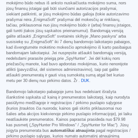
mokėjimo būdo nebus iš anksto nuskaičiuota mokėjimo suma, nors
jūsų finansų įstaigai gali būti siunčiami autorizacijos prašymai,
siekiant patikrinti, ar jūsų mokėjimo būdas galioja (tokie autorizavimo
prašymai nėra „EnigmaSoft“ prašymai dėl mokesčių ar rinkliavų,
tačiau, priklausomai nuo jūsų mokėjimo būdo ir (arba) finansų įstaigos,
gali turėti įtakos jūsų sąskaitos prieinamumui). Bandomąją versiją
galite atšaukti „EnigmaSoft“ svetainės skiltyje „Mano paskyra“ arba
susisiekę su „EnigmaSoft“ iki 7 dienų bandomojo laikotarpio pabaigos,
kad išvengtumėte mokėtino mokesčio apmokėjimo iš karto pasibaigus
bandomajam laikotarpiui. Jei nuspręsite atšaukti bandomąją versiją,
nedelsdami prarasite prieigą prie „SpyHunter“. Jei dėl kokių nors
priežasčių manote, kad buvo apdorotas mokėjimas, kurio nenorėjote
atlikti (pavyzdžiui, dėl sistemos administravimo), taip pat galite
atšaukti prenumeratą ir gauti visą sumokėtą sumą atgal bet kuriuo
metu per 30 dienų nuo pirkimo datos. Žr .
DUK
.
Bandomojo laikotarpio pabaigoje jums bus nedelsiant išrašyta
išankstinė sąskaita už kainą ir prenumeratos laikotarpį, kaip nurodyta
pasiūlymo medžiagoje ir registracijos / pirkimo puslapio sąlygose
(kurios įtrauktos čia nuoroda; kainos gali skirtis priklausomai nuo
šalies arba akcijos kiekvienoje pirkimo puslapio informacijoje), jei laiku
neatšaukėte prenumeratos. Kainos paprastai prasideda nuo
$79.98
kas pusmetį („SpyHunter Pro Windows“ / „SpyHunter for Mac“). Jūsų
įsigyta prenumerata bus
automatiškai atnaujinta
pagal registracijos /
pirkimo puslapio sąlygas, kurios numato automatinį atnaujinimą