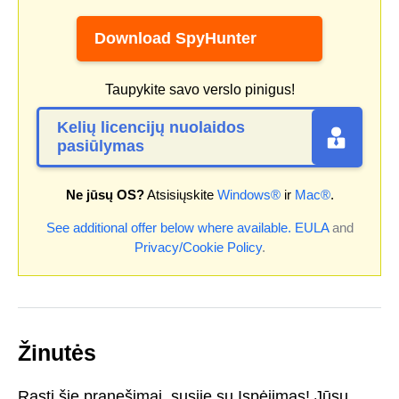
Download SpyHunter
Taupykite savo verslo pinigus!
Kelių licencijų nuolaidos
pasiūlymas
Ne jūsų OS?
Atsisiųskite
Windows®
ir
Mac®
.
See additional offer below where available.
EULA
and
Privacy/Cookie Policy
.
Žinutės
Rasti šie pranešimai, susiję su Įspėjimas! Jūsų