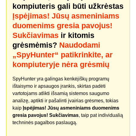
kompiuteris gali būti užkrėstas
Įspėjimas! Jūsų asmeniniams
duomenims gresia pavojus!
Sukčiavimas
ir kitomis
grėsmėmis?
Naudodami
„SpyHunter“ patikrinkite, ar
kompiuteryje nėra grėsmių
SpyHunter yra galingas kenkėjiškų programų
ištaisymo ir apsaugos įrankis, skirtas padėti
vartotojams atlikti išsamią sistemos saugumo
analizę, aptikti ir pašalinti įvairias grėsmes, tokias
kaip
Įspėjimas! Jūsų asmeniniams duomenims
gresia pavojus! Sukčiavimas
, taip pat individualią
techninės pagalbos paslaugą.