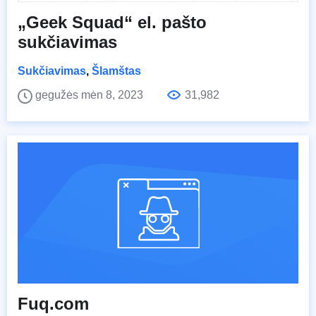
„Geek Squad“ el. pašto
sukčiavimas
Sukčiavimas
,
Šlamštas
gegužės mėn 8, 2023
31,982
Fuq.com