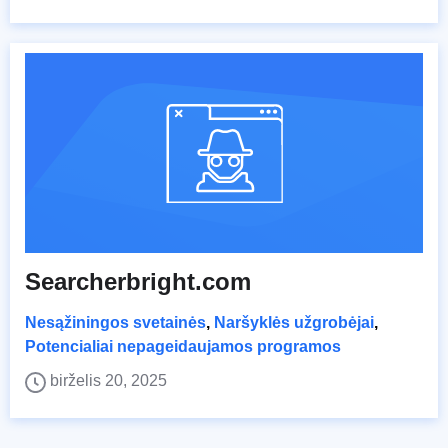
Searcherbright.com
Nesąžiningos svetainės
,
Naršyklės užgrobėjai
,
Potencialiai nepageidaujamos programos
birželis 20, 2025