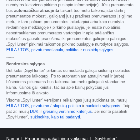
nurodytos kiekvieno pirkimo puslapio informacijoje). Jūsų prenumerata
bus
automatiškai atnaujinta
taikant tuo metu taikomą standartinį
prenumeratos mokestį, galiojantį jūsų pradinės prenumeratos įsigijimo
metu, ir tam pačiam prenumeratos laikotarpiui arba kaip nurodyta
reklaminėje medžiagoje / pirkimo puslapyje, jei esate nuolatinis,
nepertraukiamas prenumeratos vartotojas ir apie artėjančius
mokesčius gausite pranešimą iki prenumeratos galiojimo pabaigos.
„SpyHunter“ pirkimui taikomos pirkimo puslapyje nurodytos sąlygos,
EULA / TOS
,
privatumo/slapukų politika
ir
nuolaidų sąlygos
.
------
Bendrosios sąlygos
Bet koks „SpyHunter“ pirkimas su nuolaida galioja siūlomą nuolaidos
prenumeratos laikotarpį. Po to automatiniam atnaujinimui ir (arba)
būsimiems pirkimams bus taikoma tuo metu galiojanti standartinė
kaina. Kainos gali keistis, tačiau apie kainų pokyčius jus
informuosime iš anksto.
Visoms „SpyHunter“ versijoms reikalingas jūsų sutikimas su mūsų
EULA / TOS
,
privatumo / slapukų politika
ir
nuolaidų sąlygomis
. Taip
pat žr. mūsų
DUK
ir
grėsmių vertinimo kriterijus
. Jei norite pašalinti
„SpyHunter“,
sužinokite, kaip tai padaryti
.
Namai
Programos pašalinimo veiksmai
„SpyHunter“