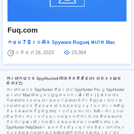
Fuq.com
កម្មវិធីប្រឆាំង Spyware Rogue
,
មេរោគ Mac
ខែមិថុនា 26, 2023
23,304
ការសាកល្បង SpyHunter ដោយឥតគិតថ្លៃ៖ លក្ខខណ្ឌ
សំខាន់ៗ
ការសាកល្បង SpyHunter គឺសម្រាប់ SpyHunter Pro ឬ SpyHunter
សម្រាប់ Mac ហើយរួមបញ្ចូលឧបករណ៍ច្រើន (ដូចដែលបាន
កំណត់នៅក្នុងសម្ភារៈផ្សព្វផ្សាយ/ទំព័រទិញ) សម្រាប់រយៈ
ពេលសាកល្បង 7 ថ្ងៃម្តង ដែលផ្តល់ជូននូវមុខងាររកឃើញ
និងដកមេរោគដ៏ទូលំទូលាយ ប្រព័ន្ធការពារដំណើរការខ្ពស់
ដើម្បីការពារប្រព័ន្ធរបស់អ្នកពីការគំរាមកំហែងមេរោគ
និងការចូលប្រើក្រុមគាំទ្របច្ចេកទេសរបស់យើងតាមរយៈ
SpyHunter HelpDesk។ អ្នកនឹងមិនត្រូវបានគិតប្រាក់ជាមុន
ក្នុងអំឡុងពេលសាកល្បងនោះទេ ទោះបីជាកាតឥណទានត្រូវបាន