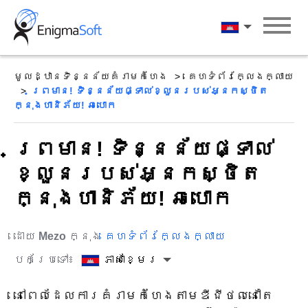
Skip
to
ភាសាខ្មែរ
content
មូលដ្ឋានទិន្នន័យគំរាមកំហែង
គេហទំព័រក្លែងក្លាយ
ព្រមាន! ទិន្នន័យផ្ទាល់ខ្លួនរបស់អ្នកស្ថិត
ក្នុងហានិភ័យ! ឆបោក
ព្រមាន! ទិន្នន័យផ្ទាល់
ខ្លួនរបស់អ្នកស្ថិត
ក្នុងហានិភ័យ! ឆបោក
ដោយ
Mezo
ក្នុង
គេហទំព័រក្លែងក្លាយ
បកប្រែទៅ៖
ភាសាខ្មែរ
នៅពេលដែលការគំរាមកំហែងតាមឌីជីថលនៅតែ