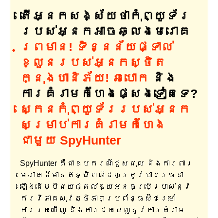
តើអ្នកសង្ស័យថាកុំព្យូទ័រ
របស់អ្នកអាចឆ្លងមេរោគ
ព្រមាន! ទិន្នន័យផ្ទាល់
ខ្លួនរបស់អ្នកស្ថិត
ក្នុងហានិភ័យ! ឆបោក
និង
ការគំរាមកំហែងផ្សេងទៀតទេ?
ស្កេនកុំព្យូទ័ររបស់អ្នក
សម្រាប់ការគំរាមកំហែង
ជាមួយ SpyHunter
SpyHunter គឺជាឧបករណ៍ជួសជុល និងការពារ
មេរោគដ៏មានឥទ្ធិពលដែលត្រូវបានរចនា
ឡើងដើម្បីជួយផ្តល់ឱ្យអ្នកប្រើប្រាស់នូវ
ការវិភាគសុវត្ថិភាពប្រព័ន្ធស៊ីជម្រៅ
ការរកឃើញ និងការដកចេញនូវការគំរាម