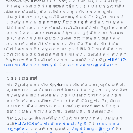
Windows/SpyHunter សម្រាប់ Mac) ស្របតាមសម្ភារៈផ្តល់ជូន
និងលក្ខខណ្ឌទំព័រចុះឈ្មោះ/ទិញ (ដែលត្រូវបានបញ្ចូលនៅទីនេះ
ដោយឯកសារយោង; តម្លៃអាចប្រែប្រួលតាមប្រទេស ឬការ
ផ្សព្វផ្សាយក្នុងមួយព័ត៌មានលម្អិតទំព័រទិញ)។ ការជាវ
របស់អ្នកនឹង
បន្តដោយស្វ័យប្រវត្តិ
តាមថ្លៃជាវស្តង់
ដារដែលអាចអនុវត្តបាននៅពេលនោះ នៅពេលជាវការទិញដើមរបស់
អ្នក និងសម្រាប់រយៈពេលជាវដូចគ្នា ឬដូចដែលបានកំណត់នៅ
ក្នុងទំព័រសម្ភារៈផ្សព្វផ្សាយ/ទិញ ដោយផ្តល់ថាអ្នកជា
អ្នកប្រើប្រាស់ជាវជាបន្តបន្ទាប់ និងមិនមានការរំខាន
ហើយដែលអ្នកនឹងទទួលបានការជូនដំណឹងអំពីការគិតថ្លៃនា
ពេលខាងមុខមុនពេលផុតកំណត់នៃការជាវរបស់អ្នក។ ការទិញ
SpyHunter គឺស្ថិតនៅក្រោមលក្ខខណ្ឌនៅលើទំព័រទិញ
EULA/TOS
គោលការណ៍ឯកជនភាព/ខូឃី
និង
លក្ខខណ្ឌបញ្ចុះតម្លៃ
។
------
លក្ខខណ្ឌទូទៅ
ការទិញណាមួយសម្រាប់ SpyHunter ក្រោមតម្លៃបញ្ចុះតម្លៃគឺមាន
សុពលភាពសម្រាប់រយៈពេលជាវដែលបានផ្តល់ជូន។ បន្ទាប់ពីនោះ
តម្លៃស្តង់ដារដែលអាចអនុវត្តបាននៅពេលនោះនឹងអនុវត្ត
សម្រាប់ការបន្តដោយស្វ័យប្រវត្តិ និង/ឬការទិញនាពេល
អនាគត។ តម្លៃអាចមានការផ្លាស់ប្តូរ ទោះបីជាយើងនឹងជូន
ដំណឹងដល់អ្នកជាមុនអំពីការផ្លាស់ប្តូរតម្លៃក៏ដោយ។
កំណែ SpyHunter ទាំងអស់គឺអាស្រ័យលើការយល់ព្រមរបស់អ្នក
ចំពោះ
EULA/TOS
គោលការណ៍ឯកជនភាព/ខូគី
និង
លក្ខខណ្ឌ
បញ្ចុះតម្លៃ
របស់យើង។ សូមមើល
សំណួរដែលសួរញឹកញាប់
និង