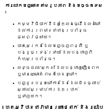
ការបោកបញ្ឆោតតាមរូបភាព និងបច្ចេកទេស
៖
កម្មវិធីចាក់វីដេអូក្លែងធ្វើដែលនាំទៅ
ដល់ការព្រមានជាជាងប្រព័ន្ធ
ផ្សព្វផ្សាយ។
ធាតុអេក្រង់ដែលបញ្ចេញពន្លឺ ឬ
បង្ខូចទ្រង់ទ្រាយ ដែលបង្ហាញពី
កំហុសប្រព័ន្ធ។
លទ្ធផល 'ស្កេន' ដែលបង្ហាញលឿនពេក
ឬមានឈ្មោះគំរាមកំហែងទូទៅ។
បញ្ជូនបន្តទៅកាន់ដែនដែលមិនធ្លាប់
ស្គាល់សម្រាប់ការដកប្រាក់
ឬទាញយក។
ហេតុអ្វីបានជាវាមានគ្រោះថ្នាក់ និងរបៀប