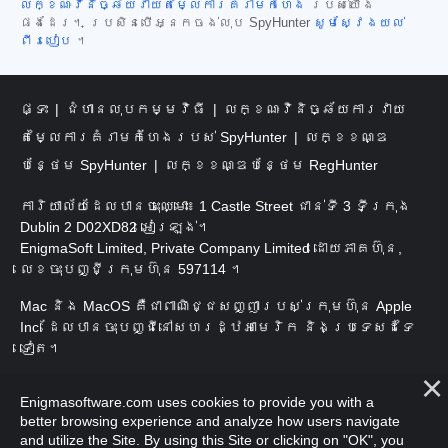
លក្ខណៈវិនិច្ឆ័យវាយតម្លៃការគំរាមកំហែង
របស់យើង
ផងដែរ។ ប្រសិនបើអ្នកចង់លុប SpyHunter
សូមស្វែងយល់
ពីរបៀប
។
ផ្ទះ
ជំហានលុបកម្មវិធី
លក្ខណៈវិនិច្ឆ័យការវាយ
តម្លៃការគំរាមកំហែងរបស់ SpyHunter
លក្ខខណ្ឌ
បន្ថែម SpyHunter
លក្ខខណ្ឌបន្ថែម RegHunter
ការិយាល័យដែលបានចុះឈ្មោះ៖ 1 Castle Street ជាន់ទី 3 ទីក្រុង
Dublin 2 D02XD82 អៀរឡង់។
EnigmaSoft Limited, Private Company Limited ដោយភាគហ៊ុន,
លេខចុះបញ្ជីក្រុមហ៊ុន 597114 ។
Mac និង MacOS គឺជាពាណិជ្ជសញ្ញារបស់ក្រុមហ៊ុន Apple
Inc. ដែលបានចុះបញ្ជីនៅសហរដ្ឋអាមេរិក និងប្រទេសដទៃ
ទៀត។
រក្សាសិទ្ធិ 2016-
2025
។ EnigmaSoft Ltd. រក្សាសិទ្ធិ
Enigmasoftware.com uses cookies to provide you with a
គ្រប់យ៉ាង។
better browsing experience and analyze how users navigate
and utilize the Site. By using this Site or clicking on "OK", you