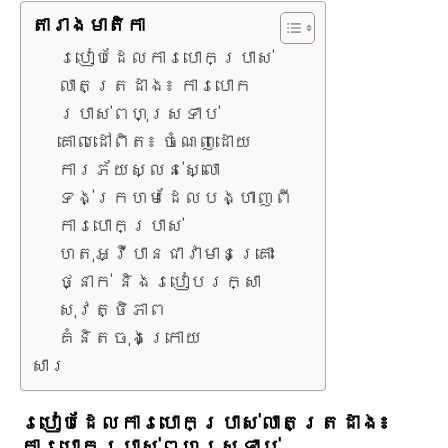
តារាង​មាតិកា
របៀបដែលការបោកប្រាស់
លាតត្រដាង៖ ការបោក
ប្រាស់ពហុស្រទាប់
គោលដៅពិត៖ ចំណេញដោយ
ការភ័យស្លន់ស្លោ
ទង់ក្រហមដែលបង្ហាញពី
ការបោកប្រាស់
ហេតុអ្វីបានជាវាមានគ្រោះ
ថ្នាក់ និងរបៀបរក្សា
សុវត្ថិភាព
គំនិតចុងក្រោយ
សារ
របៀបដែលការបោកប្រាស់លាតត្រដាង៖
ការបោកប្រាស់ពហុស្រទាប់