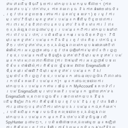
ទាមទារដើម្បីធ្វើឱ្យការសាកល្បងសកម្មក៏ដោយ។ (កាត
ឥណទានបង់ប្រាក់ជាមុន កាតឥណពន្ធ និងកាតអំណោយអាចមិន
ត្រូវបានទទួលយកក្រោមការផ្តល់ជូននេះទេ។) តម្រូវការ
សម្រាប់វិធីសាស្ត្រទូទាត់របស់អ្នកគឺដើម្បីជួយធានាការ
ការពារសុវត្ថិភាពជាបន្តបន្ទាប់ និងមិនមានការរំខាន
ក្នុងអំឡុងពេលផ្លាស់ប្តូររបស់អ្នកពីការសាកល្បងទៅជា
ការជាវបង់ប្រាក់ ប្រសិនបើអ្នកសម្រេចចិត្តទិញ។ វិធី
សាស្ត្រទូទាត់របស់អ្នកនឹងមិនត្រូវបានគិតប្រាក់ចំនួន
ទឹកប្រាក់ទូទាត់ជាមុនក្នុងអំឡុងពេលសាកល្បងនោះទេ ទោះបីជា
សំណើសុំការអនុញ្ញាតអាចត្រូវបានផ្ញើទៅកាន់ស្ថាប័នហិរញ្ញ
វត្ថុរបស់អ្នក ដើម្បីផ្ទៀងផ្ទាត់ថាវិធីសាស្ត្រទូទាត់របស់
អ្នកមានសុពលភាពក៏ដោយ (ការដាក់ស្នើការអនុញ្ញាតបែបនេះ
មិនមែនជាសំណើសុំការគិតថ្លៃ ឬថ្លៃសេវាដោយ EnigmaSoft ទេ
ប៉ុន្តែអាស្រ័យលើវិធីសាស្ត្រទូទាត់របស់អ្នក និង/
ឬស្ថាប័នហិរញ្ញវត្ថុរបស់អ្នក អាចឆ្លុះបញ្ចាំងពីភាពអាច
រកបាននៃគណនីរបស់អ្នក)។ អ្នកអាចលុបចោលការ
សាកល្បងរបស់អ្នកតាមរយៈផ្នែក MyAccount នៃគេហទំព័រ
របស់ EnigmaSoft សម្រាប់គណនីរបស់អ្នក ឬដោយទាក់ទង
EnigmaSoft មុនពេលបញ្ចប់នៃរយៈពេលសាកល្បង 7 ថ្ងៃ
ដើម្បីជៀសវាងការគិតថ្លៃដែលត្រូវបង់ និងត្រូវបានដំណើរ
ការភ្លាមៗបន្ទាប់ពីការសាកល្បងរបស់អ្នកផុតកំណត់។
ប្រសិនបើអ្នកសម្រេចចិត្តលុបចោលក្នុងអំឡុងពេល
សាកល្បងរបស់អ្នក អ្នកនឹងបាត់បង់សិទ្ធិចូលប្រើ
SpyHunter ភ្លាមៗ។ ប្រសិនបើដោយហេតុផលណាមួយ អ្នកជឿថា
ការគិតថ្លៃត្រូវបានដំណើរការដែលអ្នកមិនចង់ធ្វើ (ដែល