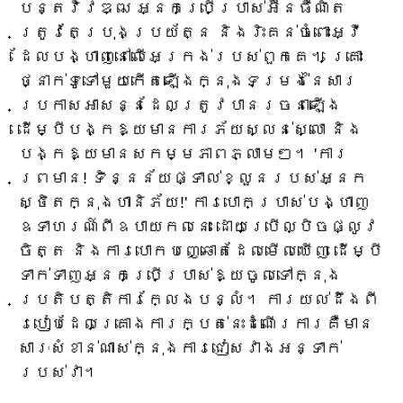
បន្តវិវឌ្ឍ អ្នកប្រើប្រាស់អ៊ីនធឺណិត
ត្រូវតែប្រុងប្រយ័ត្ន និងរិះគន់ចំពោះអ្វី
ដែលបង្ហាញនៅលើអេក្រង់របស់ពួកគេ។ គ្រោះ
ថ្នាក់ទូទៅមួយកើតឡើងក្នុងទម្រង់នៃសារ
ប្រកាសអាសន្នដែលត្រូវបានរចនាឡើង
ដើម្បីបង្កឱ្យមានការភ័យស្លន់ស្លោ និង
បង្កឱ្យមានសកម្មភាពភ្លាមៗ។ 'ការ
ព្រមាន! ទិន្នន័យផ្ទាល់ខ្លួនរបស់អ្នក
ស្ថិតក្នុងហានិភ័យ!' ការបោកប្រាស់បង្ហាញ
ឧទាហរណ៍ពីឧបាយកលនេះ ដោយប្រើល្បិចផ្លូវ
ចិត្ត និងការបោកបញ្ឆោតដែលមើលឃើញ ដើម្បី
ទាក់ទាញអ្នកប្រើប្រាស់ឱ្យចូលទៅក្នុង
ប្រតិបត្តិការក្លែងបន្លំ។ ការយល់ដឹងពី
របៀបដែលគ្រោងការក្បត់នេះដំណើរការគឺមាន
សារៈសំខាន់ណាស់ក្នុងការជៀសវាងអន្ទាក់
របស់វា។