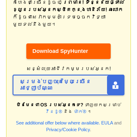
កំហែងជាច្រើនដូចជា
ព្រមាន! ទិន្នន័យផ្ទាល់
ខ្លួនរបស់អ្នកស្ថិតក្នុងហានិភ័យ! ឆបោក
ក៏ដូចជាសេវាកម្មគាំទ្របច្ចេកវិទ្យា
មួយទល់នឹងមួយ។
Download SpyHunter
សន្សំលុយអាជីវកម្មរបស់អ្នក!
សម្រង់បញ្ចុះតម្លៃច្រើន
អាជ្ញាប័ណ្ណ
មិនមែនជា OS របស់អ្នកទេ?
ទាញយកសម្រាប់
វីនដូ®
និង
ម៉ាក់®
។
See additional offer below where available.
EULA
and
Privacy/Cookie Policy
.