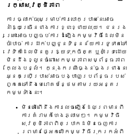
រក្សាសុវត្ថិភាព
ការធ្លាក់ចុះសម្រាប់ការបោកប្រាស់នេះអាច
នាំឱ្យច្រើនជាងការខ្ជះខ្ជាយលុយ។ ជនរង
គ្រោះអាចបញ្ចប់ការដំឡើងកម្មវិធីដែលមិន
ចាំបាច់ ការដាក់បញ្ជូនទិន្នន័យការទូទាត់ទៅ
វេទិកាដែលមិនគួរឱ្យទុកចិត្ត ឬគាំទ្រដោយ
មិនដឹងខ្លួនចំពោះសកម្មភាពសម្ព័ន្ធភាព
ក្លែងបន្លំ។ ក្នុងករណីធ្ងន់ធ្ងរជាងនេះ
អ្នកប្រើប្រាស់អាចបង្ហាញប្រព័ន្ធរបស់
ពួកគេទៅនឹងមេរោគបន្ថែមតាមរយៈអន្តរ
កម្មទាំងនេះ។
មិនអើពើនឹងការលេចឡើងដែលព្រមានពី
ការគំរាមកំហែងភ្លាមៗ។ កម្មវិធី
សុវត្ថិភាពពិតប្រាកដមិនចេញការ
ព្រមានផ្អែកលើកម្មវិធីរុករកអំពី