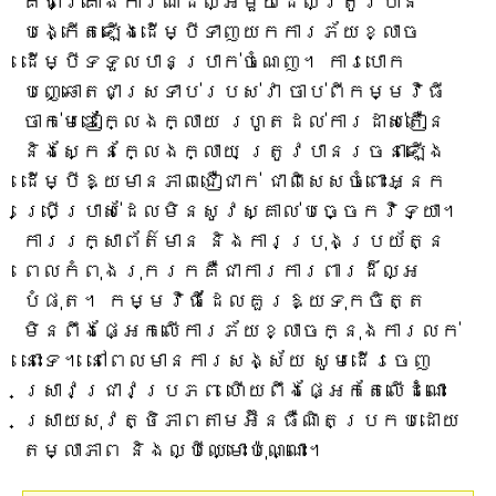
គឺជាគ្រោងការណ៍ដ៏ល្អមួយដែលត្រូវបាន
បង្កើតឡើងដើម្បីទាញយកការភ័យខ្លាច
ដើម្បីទទួលបានប្រាក់ចំណេញ។ ការបោក
បញ្ឆោតជាស្រទាប់របស់វា ចាប់ពីកម្មវិធី
ចាក់មេឌៀក្លែងក្លាយ រហូតដល់ការដាស់តឿន
និងស្កែនក្លែងក្លាយ ត្រូវបានរចនាឡើង
ដើម្បីឱ្យមានភាពជឿជាក់ ជាពិសេសចំពោះអ្នក
ប្រើប្រាស់ដែលមិនសូវស្គាល់បច្ចេកវិទ្យា។
ការរក្សាព័ត៌មាន និងការប្រុងប្រយ័ត្ន
ពេលកំពុងរុករកគឺជាការការពារដ៏ល្អ
បំផុត។ កម្មវិធីដែលគួរឱ្យទុកចិត្ត
មិនពឹងផ្អែកលើការភ័យខ្លាចក្នុងការលក់
នោះទេ។ នៅពេលមានការសង្ស័យ សូមដើរចេញ
ស្រាវជ្រាវប្រភព ហើយពឹងផ្អែកតែលើដំណោះ
ស្រាយសុវត្ថិភាពតាមអ៊ីនធឺណិតប្រកបដោយ
តម្លាភាព និងល្បីឈ្មោះប៉ុណ្ណោះ។