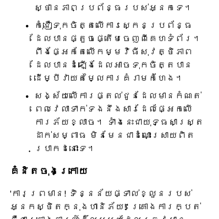
ស្ថានភាពប្រព័ន្ធរបស់អ្នកទេ។
កុំជឿទុកចិត្តលើការស្កេនប្រព័ន្ធ
ដែលបានផ្តួចផ្តើមចេញពីគេហទំព័រ។
ពឹងផ្អែកតែលើកម្មវិធីសុវត្ថិភាព
ដែលបានដំឡើងដែលអាចទុកចិត្តបាន
ដើម្បីវាយតម្លៃការគំរាមកំហែង។
សង្ស័យ​លើ​ការ​ផ្តល់​ជូន​ដែល​មាន​កំណត់​
ពេល​វេលា​ទាក់​ទង​នឹង​សារ​ដែល​ផ្អែក​លើ​
ការ​ភ័យ​ខ្លាច។ ទាំងនេះ​ជា​យុទ្ធសាស្ត្រ​
ដាក់​សម្ពាធ មិនមែន​ជា​ដំណោះស្រាយ​ពិត
ប្រាកដ​នោះទេ។
គំនិតចុងក្រោយ
'ការព្រមាន! ទិន្នន័យផ្ទាល់ខ្លួនរបស់
អ្នកស្ថិតក្នុងហានិភ័យ!' គ្រោងការក្បត់