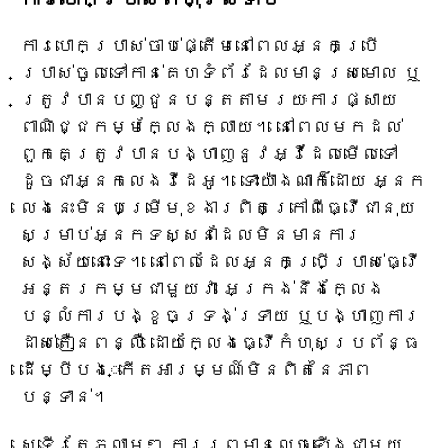
ការបោកប្រាស់ចាប់ផ្តើមនៅពេលអ្នកប្រើ
ប្រាស់ចូលទៅកាន់គេហទំព័រដែលមានស្រមោល ឬ
ត្រូវបានបញ្ជូនបន្តតាមរយៈការផ្សាយ
ពាណិជ្ជកម្មក្លែងក្លាយ។ នៅពេលមកដល់
ពួកគេត្រូវបានបង្ហាញនូវអ្វីដែលមើលទៅ
ដូចជាអ្នកលេងវីដេអូ។ ទោះយ៉ាងណាក៏ដោយ អ្នក
លេងនេះមិនបម្រើមុខងារពិតក្រៅពីធ្វើជានុយ
សម្រាប់អ្នកទស្សនាដែលមិនមានការ
សង្ស័យនោះទេ។ នៅពេលដែលអ្នកប្រើប្រាស់ធ្វើ
អន្តរកម្មជាមួយវា អេក្រង់នឹងក្លែង
បន្លំការបង្ខូចទ្រង់ទ្រាយ ឬបង្ហាញការ
ដាស់តឿនពន្លឺ ដោយក្លែងធ្វើកំហុសប្រព័ន្ធ
ដើម្បីបង្កើតអារម្មណ៍មិនពិតនៃភាព
បន្ទាន់។
ស្ទើរតែភ្លាមៗ ការព្រមានលេចឡើងជាមួយ