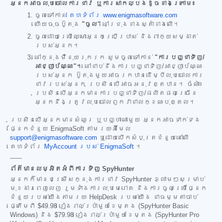
អ្នកអាចលុបចោលការជាវ ឬការសាកល្បងដូចខាងក្រោម៖
ចូលទៅកាន់
គេហទំព័រ www.enigmasoftware.com
ហើយចុចប៊ូតុង
"ចូល"
នៅជ្រុងខាងស្តាំខាងលើ។
ចូលដោយប្រើឈ្មោះអ្នកប្រើប្រាស់ និងពាក្យសម្ងាត់
របស់អ្នក។
នៅក្នុងម៉ឺនុយរុករក សូមចូលទៅកាន់
"ការបញ្ជាទិញ/
អាជ្ញាប័ណ្ណ"។
នៅជាប់នឹងការបញ្ជាទិញ/អាជ្ញាប័ណ្ណ
របស់អ្នក ប៊ូតុងមួយអាចរកបានដើម្បីលុបចោលការ
ជាវរបស់អ្នក ប្រសិនបើអាចអនុវត្តបាន។ ចំណាំ៖
ប្រសិនបើអ្នកមានការបញ្ជាទិញ/ផលិតផលច្រើន
អ្នកនឹងត្រូវលុបចោលពួកវាជាលក្ខណៈបុគ្គល។
ប្រសិនបើអ្នកមានសំណួរ ឬបញ្ហាណាមួយ អ្នកអាចទាក់ទង
ផ្នែកជំនួយ EnigmaSoft តាមរយៈអ៊ីមែល
support@enigmasoftware.com
ឬដោយបើកសំបុត្រជំនួយនៅលើ
គេហទំព័រ
MyAccount របស់ EnigmaSoft
។
------
ព័ត៌មានលម្អិតអំពីការទិញ SpyHunter
អ្នកក៏មានជម្រើសក្នុងការជាវ SpyHunter ភ្លាមៗសម្រាប់
មុខងារពេញលេញ រួមទាំងការលុបមេរោគ និងការចូលប្រើផ្នែក
ជំនួយរបស់យើងតាមរយៈ HelpDesk របស់យើង ជាធម្មតាចាប់
ផ្តើមពី
$49.98
រៀងរាល់ប្រាំមួយខែម្តង (SpyHunter Basic
Windows) និង
$79.98
រៀងរាល់ប្រាំមួយខែម្តង (SpyHunter Pro