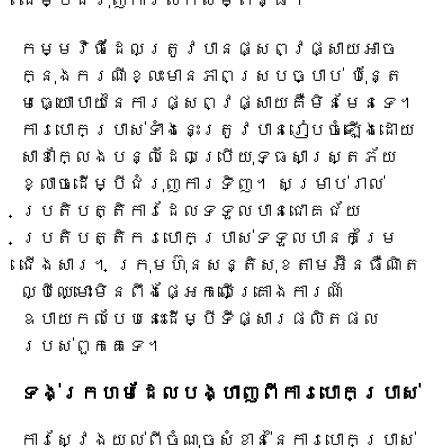
ដើម្បីជំរុញការលក់សម្ព័ន្ធ។
កម្មវិធីដែលត្រូវបានផ្សព្វផ្សាយអាច
ក្នុងករណីខ្លះមានភាពស្របច្បាប់ ប៉ុន្តែ
មធ្យោបាយនៃការផ្សព្វផ្សាយគឺមិនមែនទេ។
ការបោកប្រាស់ទាំងនេះត្រូវបានរៀបចំឡើងដោយ
សាខាក្លែងបន្លំដែលប្រើយុទ្ធសាស្ត្រភ័យ
ខ្លាចដើម្បីជំរុញការទិញ។ សម្រាប់រាល់
ប្រតិបត្តិការដែលទទួលបានជោគជ័យ
ប្រតិបត្តិករបោកប្រាស់ទទួលបានកម្រៃ
ជើងសារ។ ក្រុមហ៊ុនសន្តិសុខតាមអ៊ីនធឺណិត
ល្បីឈ្មោះមិនពឹងផ្អែកលើគ្រោងការណ៍
ឧបាយកលបែបនេះដើម្បីទីផ្សារផលិតផល
របស់ពួកគេទេ។
ទង់ក្រហមដែលបង្ហាញពីការបោកប្រាស់
ការស្វែងយល់ពីចំណុចសំខាន់នៃការបោកប្រាស់