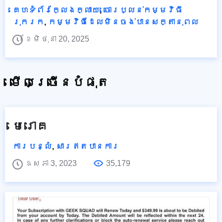
គេហទំព័រក្លែងក្លាយ
,
ចោរប្លន់កម្មវិធី
រុករក
,
កម្មវិធីដែលមិនចង់បានសក្តានុពល
ខែមិថុនា 20, 2025
មើលច្រើនបំផុត
មេរោគ
ការបន្លំ
,
សារឥតបានការ
ឧសភា 3, 2023
35,179