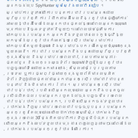
ឯកជនភាព/ខូគី
និង
លក្ខខណ្ឌបញ្ចុះតម្លៃ
។ ប្រសិនបើ
អ្នកចង់លុប SpyHunter
សូមស្វែងយល់ពីរបៀប
។
សម្រាប់ការទូទាត់លើការបន្តការជាវរបស់អ្នកដោយ
ស្វ័យប្រវត្តិ ការរំលឹកតាមអ៊ីមែលនឹងត្រូវបានផ្ញើទៅកាន់
អាសយដ្ឋានអ៊ីមែលដែលអ្នកបានផ្តល់ឱ្យនៅពេលអ្នកចុះឈ្មោះ
មុនកាលបរិច្ឆេទទូទាត់នីមួយៗ។ នៅពេលចាប់ផ្តើមការ
សាកល្បងរបស់អ្នក អ្នកនឹងទទួលបានលេខកូដធ្វើឱ្យ
សកម្មដែលត្រូវបានកំណត់ឱ្យប្រើប្រាស់សម្រាប់ការ
សាកល្បងតែមួយប៉ុណ្ណោះ និងសម្រាប់ឧបករណ៍តែមួយប៉ុណ្ណោះក្នុង
មួយគណនី។ ការជាវរបស់អ្នកនឹងបន្តដោយស្វ័យប្រវត្តិ
ក្នុងតម្លៃ និងសម្រាប់រយៈពេលជាវ ស្របតាមសម្ភារៈ
ផ្តល់ជូន និងលក្ខខណ្ឌទំព័រចុះឈ្មោះ/ទិញ (ដែលត្រូវបាន
បញ្ចូលនៅទីនេះដោយឯកសារយោង; តម្លៃអាចប្រែប្រួលតាម
ប្រទេស ឬការផ្សព្វផ្សាយក្នុងមួយព័ត៌មានលម្អិត
ទំព័រទិញ) ដោយផ្តល់ថាអ្នកជាអ្នកប្រើប្រាស់ជាវជាបន្ត
បន្ទាប់ និងមិនមានការរំខាន។ សម្រាប់អ្នកប្រើប្រាស់
ជាវបង់ប្រាក់ ប្រសិនបើអ្នកលុបចោល អ្នកនឹងបន្តចូល
ប្រើផលិតផលរបស់អ្នករហូតដល់ចុងបញ្ចប់នៃរយៈពេល
ជាវបង់ប្រាក់របស់អ្នក។ ប្រសិនបើអ្នកចង់ទទួលបាន
ប្រាក់សងវិញសម្រាប់រយៈពេលជាវបច្ចុប្បន្នរបស់អ្នក
អ្នកត្រូវតែលុបចោល ហើយដាក់ពាក្យស្នើសុំប្រាក់សងវិញ
ក្នុងរយៈពេល 30 ថ្ងៃគិតចាប់ពីការទិញថ្មីបំផុតរបស់អ្នក
ហើយអ្នកនឹងឈប់ទទួលបានមុខងារពេញលេញភ្លាមៗ នៅពេលដែល
ប្រាក់សងរបស់អ្នកត្រូវបានដំណើរការ។