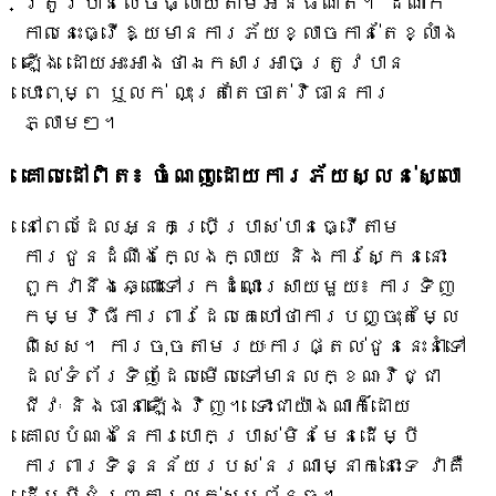
ត្រូវ​បាន​លេច​ធ្លាយ​តាម​អ៊ីនធឺណិត។ ដំណាក់
កាលនេះធ្វើឱ្យមានការភ័យខ្លាចកាន់តែខ្លាំង
ឡើង ដោយអះអាងថាឯកសារអាចត្រូវបាន
បោះពុម្ព ឬលក់ លុះត្រាតែចាត់វិធានការ
ភ្លាមៗ។
គោលដៅពិត៖ ចំណេញដោយការភ័យស្លន់ស្លោ
នៅពេលដែលអ្នកប្រើប្រាស់បានធ្វើតាម
ការជូនដំណឹងក្លែងក្លាយ និងការស្កែននោះ
ពួកវានឹងឆ្ពោះទៅរកដំណោះស្រាយមួយ៖ ការទិញ
កម្មវិធីការពារដែលគេហៅថាការបញ្ចុះតម្លៃ
ពិសេស។ ការចុចតាមរយៈការផ្តល់ជូននេះនាំទៅ
ដល់ទំព័រទិញដែលមើលទៅមានលក្ខណៈវិជ្ជា
ជីវៈ និងធានាឡើងវិញ។ ទោះជាយ៉ាងណាក៏ដោយ
គោលបំណងនៃការបោកប្រាស់មិនមែនដើម្បី
ការពារទិន្នន័យរបស់នរណាម្នាក់នោះទេ វាគឺ