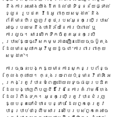
នឹងការអះអាងយ៉ាងដិតដល់ថា ទិន្នន័យផ្ទាល់
ខ្លួន រូបថត វីដេអូ ពាក្យសម្ងាត់ និង
ព័ត៌មានហិរញ្ញវត្ថុរបស់អ្នកប្រើប្រាស់
អាចប្រឈមនឹងហានិភ័យនៃការប៉ះពាល់ ឬ
ការលួច។ សារលើកទឹកចិត្តអ្នកប្រើ
ប្រាស់ឱ្យធ្វើសកម្មភាពលឿនដោយចុចប៊ូតុង
ដែលមានស្លាកអ្វីមួយដូចជា 'ការពារពាក្យ
សម្ងាត់'។
ការចុចនេះបង្កឱ្យមានការស្កេនប្រព័ន្ធ
ក្លែងក្លាយ។ ក្នុងរយៈពេលប៉ុន្មានវិនាទី អេ
ក្រង់ត្រូវបានបំពេញដោយលទ្ធផលប្រឌិត
ដែលបង្ហាញពីបញ្ជីដ៏វែងនៃការគំរាមកំហែង
ដែលរំពឹងទុក។ អ្នក​ប្រើ​ត្រូវ​បាន​ជំរុញ​
ឱ្យ​បន្ត​ទៅ​ជំហាន​បន្ទាប់ ដែល​ពួកគេ​ត្រូវ​
បាន​ប្រាប់​ថា​ខ្លឹមសារ​រសើប​របស់​ពួកគេ​អាច​