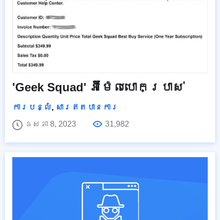
'Geek Squad' អ៊ីម៉ែលបោកប្រាស់
ការបន្លំ
,
សារឥតបានការ
ឧសភា 8, 2023
31,982