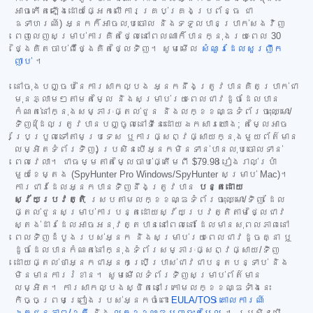
អាចកើតឡើងដោយផ្អែកលើការគ្រប់គ្រងប្រព័ន្ធ ជា
ឧទាហរណ៍) អ្នកក៏អាចលុបចោល និងទទួលបានប្រាក់សងវិញ
ពេញលេញសម្រាប់ការគិតថ្លៃនៅពេលណាក៏បានក្នុងរយៈពេល 30
ថ្ងៃគិតចាប់ពីថ្ងៃគិតថ្លៃទិញ។ សូមមើល
សំណួរដែលសួរញឹក
ញាប់
។
នៅចុងបញ្ចប់នៃការសាកល្បង អ្នកនឹងត្រូវបានគិតប្រាក់ជា
មុនភ្លាមៗតាមតម្លៃ និងសម្រាប់រយៈពេលជាវដូចដែលបាន
កំណត់នៅក្នុងសម្ភារៈផ្តល់ជូន និងលក្ខខណ្ឌទំព័រចុះឈ្មោះ/
ទិញ (ដែលត្រូវបានបញ្ចូលនៅទីនេះដោយឯកសារយោង; តម្លៃអាច
ប្រែប្រួលទៅតាមប្រទេស ឬការផ្សព្វផ្សាយក្នុងមួយព័ត៌មាន
លម្អិតទំព័រទិញ) ប្រសិនបើអ្នកមិនទាន់បានលុបចោលទាន់
ពេលវេលា។ ជាធម្មតាតម្លៃចាប់ផ្តើមពី
$79.98
រៀងរាល់ប្រាំ
មួយខែម្តង (SpyHunter Pro Windows/SpyHunter សម្រាប់ Mac)។
ការជាវដែលអ្នកបានទិញនឹងត្រូវបាន
បន្តដោយ
ស្វ័យប្រវត្តិ
ស្របតាមលក្ខខណ្ឌទំព័រចុះឈ្មោះ/ទិញ ដែល
ផ្តល់ជូនសម្រាប់ការបន្តដោយស្វ័យប្រវត្តិតាមថ្លៃជាវ
ស្តង់ដារដែលអាចអនុវត្តបាននៅពេលនោះ ដែលមានសុពលភាពនៅ
ពេលទិញដំបូងរបស់អ្នក និងសម្រាប់រយៈពេលជាវដូចគ្នា ឬ
ដូចដែលបានកំណត់នៅក្នុងទំព័រសម្ភារៈផ្សព្វផ្សាយ/ទិញ
ដោយផ្តល់ថាអ្នកជាអ្នកប្រើប្រាស់ជាវជាបន្តបន្ទាប់ និង
មិនមានការរំខាន។ សូមមើលទំព័រទិញសម្រាប់ព័ត៌មាន
លម្អិត។ ការសាកល្បងស្ថិតនៅក្រោមលក្ខខណ្ឌទាំងនេះ
កិច្ចព្រមព្រៀងរបស់អ្នកចំពោះ
EULA/TOS
គោលការណ៍