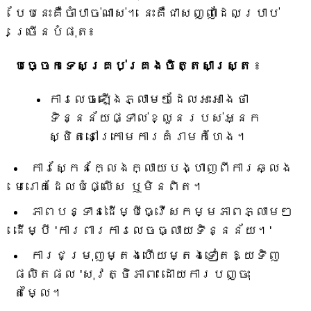
បែបនេះគឺចាំបាច់ណាស់។ នេះគឺជាសញ្ញាដែលប្រាប់
ច្រើនបំផុត៖
បច្ចេកទេសគ្រប់គ្រងចិត្តសាស្ត្រ
៖
ការលេចឡើងភ្លាមៗដែលអះអាងថា
ទិន្នន័យផ្ទាល់ខ្លួនរបស់អ្នក
ស្ថិតនៅក្រោមការគំរាមកំហែង។
ការស្កែនក្លែងក្លាយបង្ហាញពីការឆ្លង
មេរោគដែលបំផ្លើស ឬមិនពិត។
ភាពបន្ទាន់ដើម្បីធ្វើសកម្មភាពភ្លាមៗ
ដើម្បី 'ការពារការលេចធ្លាយទិន្នន័យ។'
ការជម្រុញម្តងហើយម្តងទៀតឱ្យទិញ
ផលិតផល 'សុវត្ថិភាព' ដោយការបញ្ចុះ
តម្លៃ។