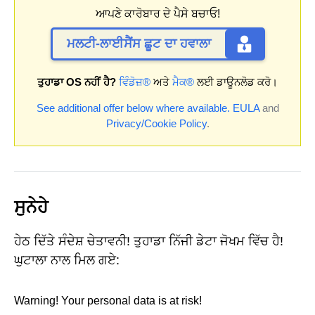
ਆਪਣੇ ਕਾਰੋਬਾਰ ਦੇ ਪੈਸੇ ਬਚਾਓ!
ਮਲਟੀ-ਲਾਈਸੈਂਸ ਛੂਟ ਦਾ ਹਵਾਲਾ
ਤੁਹਾਡਾ OS ਨਹੀਂ ਹੈ?
ਵਿੰਡੋਜ਼®
ਅਤੇ
ਮੈਕ®
ਲਈ ਡਾਊਨਲੋਡ ਕਰੋ।
See additional offer below where available.
EULA
and
Privacy/Cookie Policy
.
ਸੁਨੇਹੇ
ਹੇਠ ਦਿੱਤੇ ਸੰਦੇਸ਼ ਚੇਤਾਵਨੀ! ਤੁਹਾਡਾ ਨਿੱਜੀ ਡੇਟਾ ਜੋਖਮ ਵਿੱਚ ਹੈ!
ਘੁਟਾਲਾ ਨਾਲ ਮਿਲ ਗਏ:
Warning! Your personal data is at risk!