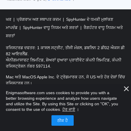
ਘਰ
ਪ੍ਰੋਗਰਾਮ ਅਣ ਸਥਾਪਤ ਕਦਮ
SpyHunter ਦੇ ਧਮਕੀ ਮੁਲਾਂਕਣ
ਮਾਪਦੰਡ
SpyHunter ਵਾਧੂ ਨਿਯਮ ਅਤੇ ਸ਼ਰਤਾਂ
ਰੈਗਹੰਟਰ ਵਾਧੂ ਨਿਯਮ ਅਤੇ
ਸ਼ਰਤਾਂ
ਰਜਿਸਟਰਡ ਦਫਤਰ: 1 ਕਾਸਲ ਸਟ੍ਰੀਟ, ਤੀਜੀ ਮੰਜ਼ਲ, ਡਬਲਿਨ 2 ਡੀ02 ਐਕਸ ਡੀ
82 ਆਇਰਲੈਂਡ.
ਐਨੀਗਮਾਸਾਫਟ ਲਿਮਟਿਡ, ਸ਼ੇਅਰਾਂ ਦੁਆਰਾ ਪ੍ਰਾਈਵੇਟ ਕੰਪਨੀ ਲਿਮਟਿਡ, ਕੰਪਨੀ
ਰਜਿਸਟ੍ਰੇਸ਼ਨ ਨੰਬਰ 597114.
Mac ਅਤੇ MacOS Apple Inc. ਦੇ ਟ੍ਰੇਡਮਾਰਕ ਹਨ, ਜੋ US ਅਤੇ ਹੋਰ ਦੇਸ਼ਾਂ ਵਿੱਚ
ਰਜਿਸਟਰਡ ਹਨ।
Enigmasoftware.com uses cookies to provide you with a
ਕਾਪੀਰਾਈਟ 2016-
2025
. ਐਨੀਗਮਾਸੋਫਟ ਲਿਮਟਿਡ ਸਾਰੇ ਹੱਕ ਰਾਖਵੇਂ ਹਨ.
better browsing experience and analyze how users navigate
and utilize the Site. By using this Site or clicking on "OK", you
consent to the use of cookies.
ਹੋਰ ਜਾਣੋ
।