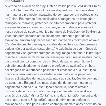
Importantes
A versão de avaliação do SpyHunter é válida para o SpyHunter Pro ou
o SpyHunter para Mac e inclui vários dispositivos (conforme descrito
nos materiais promocionais/página de compra) por um período único
de 7 dias. Ela oferece funcionalidades abrangentes de detecção e
remoção de malware, proteções de alto desempenho para proteger
ativamente seu sistema contra ameaças de malware e acesso à
nossa equipe de suporte técnico por meio do HelpDesk do SpyHunter.
Você não será cobrado antecipadamente durante o período de
avaliação, embora seja necessário um cartão de crédito para ativá-la.
(Cartões de crédito pré-pagos, cartões de débito e cartões-presente
podem não ser aceitos nesta oferta.) A exigência do seu método de
pagamento visa garantir proteção de segurança contínua e ininterrupta
durante a transição da versão de avaliação para uma assinatura paga,
caso você decida comprar. Seu método de pagamento não será
cobrado antecipadamente durante o período de avaliação, embora
solicitações de autorização possam ser enviadas à sua instituição
financeira para verificar a validade do seu método de pagamento
(essas solicitações de autorização não são solicitações de cobrança
ou taxas pela EnigmaSoft, mas, dependendo do seu método de
pagamento e/ou da sua instituição financeira, podem afetar a
disponibilidade da sua conta). Você pode cancelar sua avaliação
através da seção "Minha Conta" no site da EnigmaSoft ou entrando
em contato com a EnigmaSoft antes do término do período de
avaliação de 7 dias para evitar a cobrança imediata após o término da