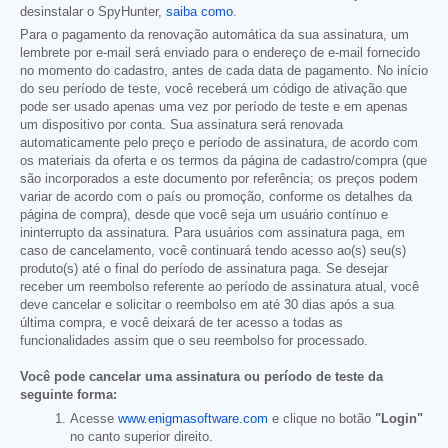
desinstalar o SpyHunter,
saiba como
.
Para o pagamento da renovação automática da sua assinatura, um
lembrete por e-mail será enviado para o endereço de e-mail fornecido
no momento do cadastro, antes de cada data de pagamento. No início
do seu período de teste, você receberá um código de ativação que
pode ser usado apenas uma vez por período de teste e em apenas
um dispositivo por conta. Sua assinatura será renovada
automaticamente pelo preço e período de assinatura, de acordo com
os materiais da oferta e os termos da página de cadastro/compra (que
são incorporados a este documento por referência; os preços podem
variar de acordo com o país ou promoção, conforme os detalhes da
página de compra), desde que você seja um usuário contínuo e
ininterrupto da assinatura. Para usuários com assinatura paga, em
caso de cancelamento, você continuará tendo acesso ao(s) seu(s)
produto(s) até o final do período de assinatura paga. Se desejar
receber um reembolso referente ao período de assinatura atual, você
deve cancelar e solicitar o reembolso em até 30 dias após a sua
última compra, e você deixará de ter acesso a todas as
funcionalidades assim que o seu reembolso for processado.
Você pode cancelar uma assinatura ou período de teste da
seguinte forma:
Acesse
www.enigmasoftware.com
e clique no botão
"Login"
no canto superior direito.