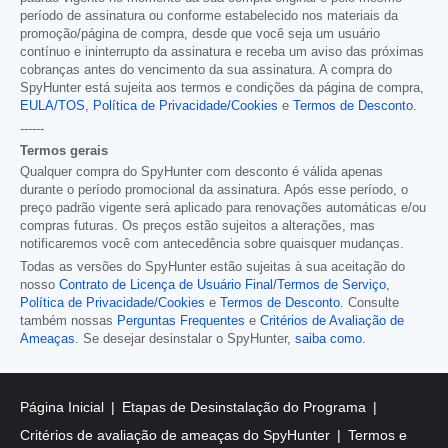
período de assinatura ou conforme estabelecido nos materiais da
promoção/página de compra, desde que você seja um usuário
contínuo e ininterrupto da assinatura e receba um aviso das próximas
cobranças antes do vencimento da sua assinatura. A compra do
SpyHunter está sujeita aos termos e condições da página de compra,
EULA/TOS
,
Política de Privacidade/Cookies
e
Termos de Desconto
.
------
Termos gerais
Qualquer compra do SpyHunter com desconto é válida apenas
durante o período promocional da assinatura. Após esse período, o
preço padrão vigente será aplicado para renovações automáticas e/ou
compras futuras. Os preços estão sujeitos a alterações, mas
notificaremos você com antecedência sobre quaisquer mudanças.
Todas as versões do SpyHunter estão sujeitas à sua aceitação do
nosso
Contrato de Licença de Usuário Final/Termos de Serviço
,
Política de Privacidade/Cookies
e
Termos de Desconto
. Consulte
também nossas
Perguntas Frequentes
e
Critérios de Avaliação de
Ameaças
. Se desejar desinstalar o SpyHunter,
saiba como
.
Página Inicial
Etapas de Desinstalação do Programa
Critérios de avaliação de ameaças do SpyHunter
Termos e