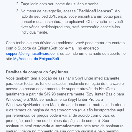
Faça login com seu nome de usuário e senha.
No menu de navegação, acesse
"Pedidos/Licenças".
Ao
lado do seu pedido/licença, você encontrará um botão para
cancelar sua assinatura, se aplicável. Observação: se você
tiver vários pedidos/produtos, será necessário cancelá-los
individualmente.
Caso tenha alguma dúvida ou problema, você pode entrar em contato
com o Suporte da EnigmaSoft por e-mail, no endereço
support@enigmasoftware.com
, ou abrindo um chamado de suporte no
site
MyAccount da EnigmaSoft
.
------
Detalhes da compra do SpyHunter
Você também tem a opção de assinar o SpyHunter imediatamente
para obter todas as funcionalidades, incluindo remoção de malware e
acesso ao nosso departamento de suporte através do HelpDesk,
geralmente a partir de
$49.98
semestralmente (SpyHunter Basic para
Windows) e
$79.98
semestralmente (SpyHunter Pro para
Windows/SpyHunter para Mac), de acordo com os materiais da oferta
e os termos da página de registro/compra (que são incorporados aqui
por referência; os preços podem variar de acordo com o país ou
promoção, conforme os detalhes da página de compra). Sua
assinatura será
renovada automaticamente
pela taxa de assinatura
padrão vigente no momento da sua compra original e pelo mesmo