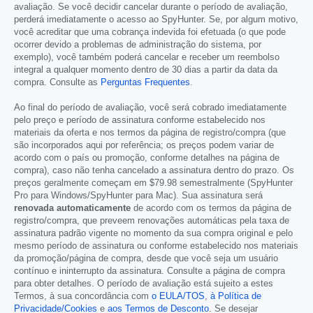
avaliação. Se você decidir cancelar durante o período de avaliação,
perderá imediatamente o acesso ao SpyHunter. Se, por algum motivo,
você acreditar que uma cobrança indevida foi efetuada (o que pode
ocorrer devido a problemas de administração do sistema, por
exemplo), você também poderá cancelar e receber um reembolso
integral a qualquer momento dentro de 30 dias a partir da data da
compra. Consulte as
Perguntas Frequentes
.
Ao final do período de avaliação, você será cobrado imediatamente
pelo preço e período de assinatura conforme estabelecido nos
materiais da oferta e nos termos da página de registro/compra (que
são incorporados aqui por referência; os preços podem variar de
acordo com o país ou promoção, conforme detalhes na página de
compra), caso não tenha cancelado a assinatura dentro do prazo. Os
preços geralmente começam em
$79.98
semestralmente (SpyHunter
Pro para Windows/SpyHunter para Mac). Sua assinatura será
renovada automaticamente
de acordo com os termos da página de
registro/compra, que preveem renovações automáticas pela taxa de
assinatura padrão vigente no momento da sua compra original e pelo
mesmo período de assinatura ou conforme estabelecido nos materiais
da promoção/página de compra, desde que você seja um usuário
contínuo e ininterrupto da assinatura. Consulte a página de compra
para obter detalhes. O período de avaliação está sujeito a estes
Termos, à sua concordância com
o EULA/TOS
,
à Política de
Privacidade/Cookies
e
aos Termos de Desconto
. Se desejar