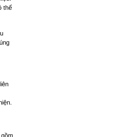
ó thể
ều
húng
iên
hiện.
o gồm