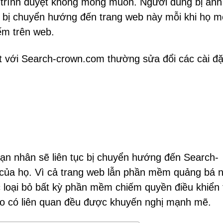
ng trình duyệt không mong muốn. Người dùng bị ảnh
 bị chuyển hướng đến trang web này mỗi khi họ 
iếm trên web.
ết với Search-crown.com thường sửa đổi các cài đặ
nạn nhân sẽ liên tục bị chuyển hướng đến Search-
của họ. Vì cả trang web lẫn phần mềm quảng bá 
c loại bỏ bất kỳ phần mềm chiếm quyền điều khiển 
ào có liên quan đều được khuyến nghị mạnh mẽ.