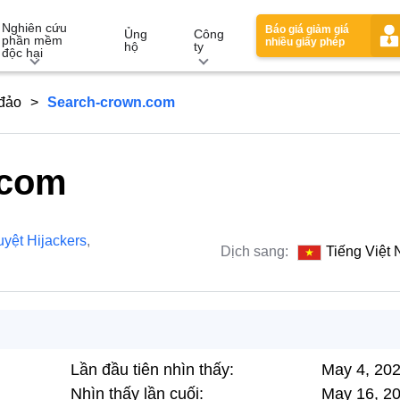
Nghiên cứu
Báo giá giảm giá
Ủng
Công
phần mềm
nhiều giấy phép
hộ
ty
độc hại
 đảo
Search-crown.com
.com
uyệt Hijackers
,
Dịch sang:
Tiếng Việt
Lần đầu tiên nhìn thấy:
May 4, 20
Nhìn thấy lần cuối:
May 16, 2