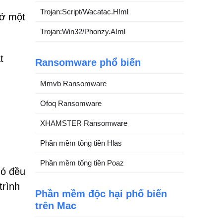
Trojan:Script/Wacatac.H!ml
mở một
Trojan:Win32/Phonzy.A!ml
t
Ransomware phổ biến
Mmvb Ransomware
Ofoq Ransomware
XHAMSTER Ransomware
Phần mềm tống tiền Hlas
Phần mềm tống tiền Poaz
nó đều
trình
Phần mềm độc hại phổ biến
trên Mac