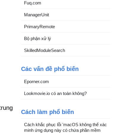
Fuq.com
ManagerUnit
PrimaryRemote
Bộ phận xử lý
SkilledModuleSearch
Các vấn đề phổ biến
Eporner.com
Lookmovie.io có an toàn không?
trung
Cách làm phổ biến
Cách khắc phục lỗi 'macOS không thể xác
minh ứng dụng này có chứa phần mềm