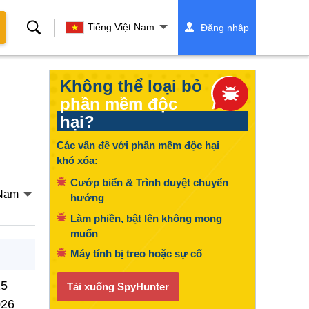
Tìm
Tiếng Việt Nam
Đăng nhập
kiếm
Không thể loại bỏ
phần mềm độc
hại?
Các vấn đề với phần mềm độc hại
khó xóa:
Cướp biển & Trình duyệt chuyển
 Nam
hướng
Làm phiền, bật lên không mong
muốn
Máy tính bị treo hoặc sự cố
25
Tải xuống SpyHunter
026