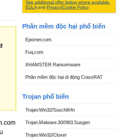
See additional offer below where available.
EULA
and
Privacy/Cookie Policy
.
Phần mềm độc hại phổ biến
Eporner.com
d
Fuq.com
XHAMSTER Ransomware
Phần mềm độc hại di động CraxsRAT
Trojan phổ biến
Trojan:Win32/Suschil!rfn
wn.com
Trojan.Malware.300983.Susgen
u
Trojan:Win32/Cloxer