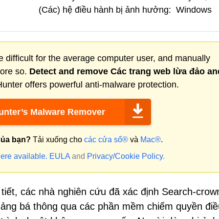
(Các) hệ điều hành bị ảnh hưởng:
Windows
 difficult for the average computer user, and manually
more so.
Detect and remove
Các trang web lừa đảo
an
nter offers powerful anti-malware protection.
nter’s Malware Remover
của bạn?
Tải xuống cho
các cửa sổ®
và
Mac®
.
ere available.
EULA
and
Privacy/Cookie Policy
.
i tiết, các nhà nghiên cứu đã xác định Search-cro
uảng bá thông qua các phần mềm chiếm quyền điề