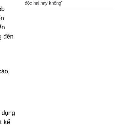
độc hại hay không'
eb
ển
ển
g đến
cáo,
ử dụng
t kế