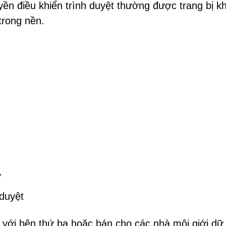
n điều khiển trình duyệt thường được trang bị k
trong nền.
ý
 duyệt
 với bên thứ ba hoặc bán cho các nhà môi giới dữ 