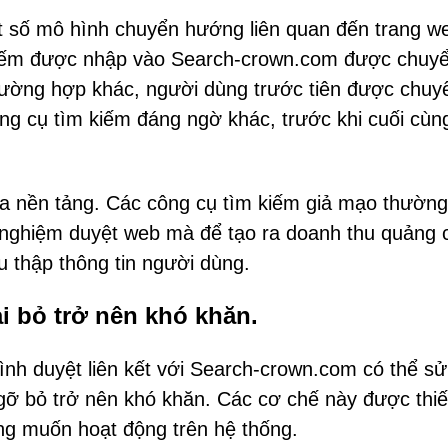
t số mô hình chuyển hướng liên quan đến trang w
 kiếm được nhập vào Search-crown.com được chuy
rường hợp khác, người dùng trước tiên được chuy
 cụ tìm kiếm đáng ngờ khác, trước khi cuối cùn
ủa nền tảng. Các công cụ tìm kiếm giả mạo thường
ải nghiệm duyệt web mà để tạo ra doanh thu quảng 
u thập thông tin người dùng.
ại bỏ trở nên khó khăn.
nh duyệt liên kết với Search-crown.com có thể s
c gỡ bỏ trở nên khó khăn. Các cơ chế này được thiế
g muốn hoạt động trên hệ thống.