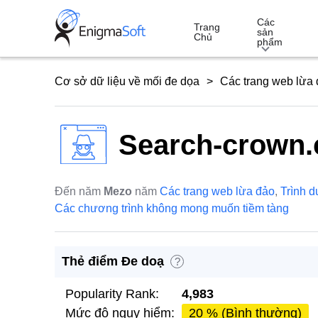
Skip
Các
to
Trang
sản
Chủ
phẩm
content
Cơ sở dữ liệu về mối đe dọa
Các trang web lừa
Search-crown
Đến năm
Mezo
năm
Các trang web lừa đảo
,
Trình d
Các chương trình không mong muốn tiềm tàng
Thẻ điểm Đe doạ
?
Popularity Rank:
4,983
Mức độ nguy hiểm:
20 % (Bình thường)