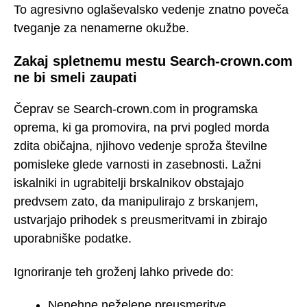
To agresivno oglaševalsko vedenje znatno poveča
tveganje za nenamerne okužbe.
Zakaj spletnemu mestu Search-crown.com
ne bi smeli zaupati
Čeprav se Search-crown.com in programska
oprema, ki ga promovira, na prvi pogled morda
zdita običajna, njihovo vedenje sproža številne
pomisleke glede varnosti in zasebnosti. Lažni
iskalniki in ugrabitelji brskalnikov obstajajo
predvsem zato, da manipulirajo z brskanjem,
ustvarjajo prihodek s preusmeritvami in zbirajo
uporabniške podatke.
Ignoriranje teh groženj lahko privede do:
Nenehne neželene preusmeritve