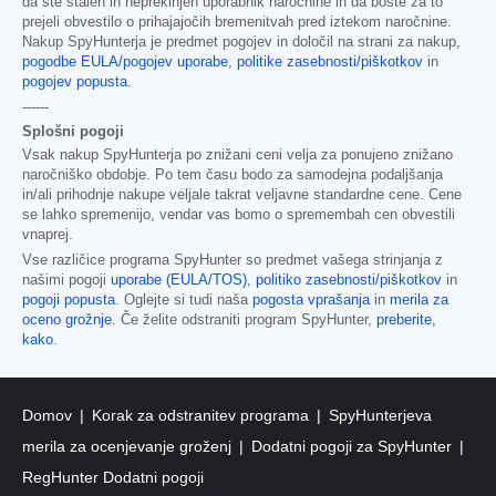
da ste stalen in neprekinjen uporabnik naročnine in da boste za to
prejeli obvestilo o prihajajočih bremenitvah pred iztekom naročnine.
Nakup SpyHunterja je predmet pogojev in določil na strani za nakup,
pogodbe EULA/pogojev uporabe
,
politike zasebnosti/piškotkov
in
pogojev popusta
.
------
Splošni pogoji
Vsak nakup SpyHunterja po znižani ceni velja za ponujeno znižano
naročniško obdobje. Po tem času bodo za samodejna podaljšanja
in/ali prihodnje nakupe veljale takrat veljavne standardne cene. Cene
se lahko spremenijo, vendar vas bomo o spremembah cen obvestili
vnaprej.
Vse različice programa SpyHunter so predmet vašega strinjanja z
našimi pogoji
uporabe (EULA/TOS)
,
politiko zasebnosti/piškotkov
in
pogoji popusta
. Oglejte si tudi naša
pogosta vprašanja
in
merila za
oceno grožnje
. Če želite odstraniti program SpyHunter,
preberite,
kako
.
Domov
Korak za odstranitev programa
SpyHunterjeva
merila za ocenjevanje groženj
Dodatni pogoji za SpyHunter
RegHunter Dodatni pogoji