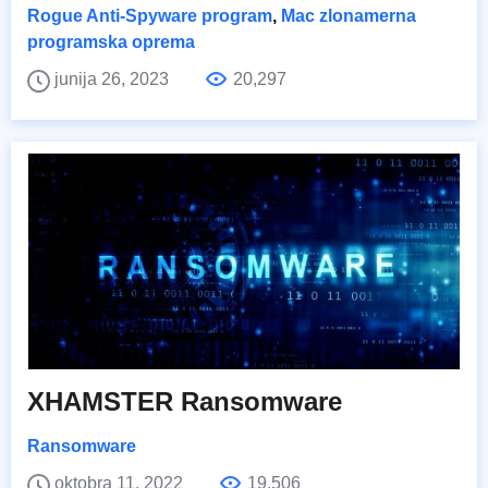
Rogue Anti-Spyware program
,
Mac zlonamerna
programska oprema
junija 26, 2023
20,297
XHAMSTER Ransomware
Ransomware
oktobra 11, 2022
19,506