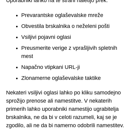
Uporabniki lahko na te strani naletijo prek:
Prevarantske oglaševalske mreže
Obvestila brskalnika o neželeni pošti
Vsiljivi pojavni oglasi
Preusmerite verige z vprašljivih spletnih
mest
Napačno vtipkani URL-ji
Zlonamerne oglaševalske taktike
Nekateri vsiljivi oglasi lahko po kliku samodejno
sprožijo prenose ali namestitve. V nekaterih
primerih lahko uporabniki namestijo ugrabitelja
brskalnika, ne da bi v celoti razumeli, kaj se je
zgodilo, ali ne da bi namerno odobrili namestitev.