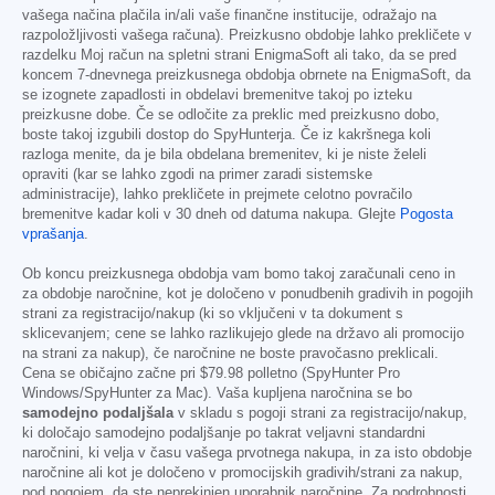
vašega načina plačila in/ali vaše finančne institucije, odražajo na
razpoložljivosti vašega računa). Preizkusno obdobje lahko prekličete v
razdelku Moj račun na spletni strani EnigmaSoft ali tako, da se pred
koncem 7-dnevnega preizkusnega obdobja obrnete na EnigmaSoft, da
se izognete zapadlosti in obdelavi bremenitve takoj po izteku
preizkusne dobe. Če se odločite za preklic med preizkusno dobo,
boste takoj izgubili dostop do SpyHunterja. Če iz kakršnega koli
razloga menite, da je bila obdelana bremenitev, ki je niste želeli
opraviti (kar se lahko zgodi na primer zaradi sistemske
administracije), lahko prekličete in prejmete celotno povračilo
bremenitve kadar koli v 30 dneh od datuma nakupa. Glejte
Pogosta
vprašanja
.
Ob koncu preizkusnega obdobja vam bomo takoj zaračunali ceno in
za obdobje naročnine, kot je določeno v ponudbenih gradivih in pogojih
strani za registracijo/nakup (ki so vključeni v ta dokument s
sklicevanjem; cene se lahko razlikujejo glede na državo ali promocijo
na strani za nakup), če naročnine ne boste pravočasno preklicali.
Cena se običajno začne pri
$79.98
polletno (SpyHunter Pro
Windows/SpyHunter za Mac). Vaša kupljena naročnina se bo
samodejno podaljšala
v skladu s pogoji strani za registracijo/nakup,
ki določajo samodejno podaljšanje po takrat veljavni standardni
naročnini, ki velja v času vašega prvotnega nakupa, in za isto obdobje
naročnine ali kot je določeno v promocijskih gradivih/strani za nakup,
pod pogojem, da ste neprekinjen uporabnik naročnine. Za podrobnosti