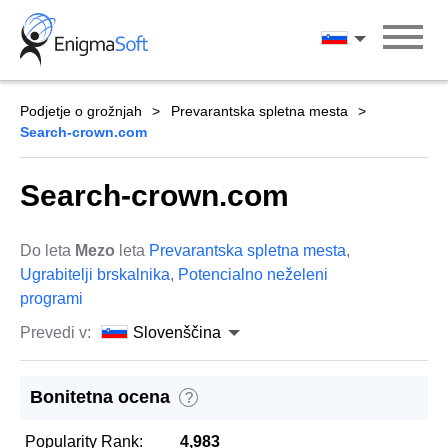
Skip
to
Slovenščina
content
Podjetje o grožnjah
Prevarantska spletna mesta
Search-crown.com
Search-crown.com
Do leta
Mezo
leta
Prevarantska spletna mesta
,
Ugrabitelji brskalnika
,
Potencialno neželeni
programi
Prevedi v:
Slovenščina
Bonitetna ocena
?
Popularity Rank:
4,983