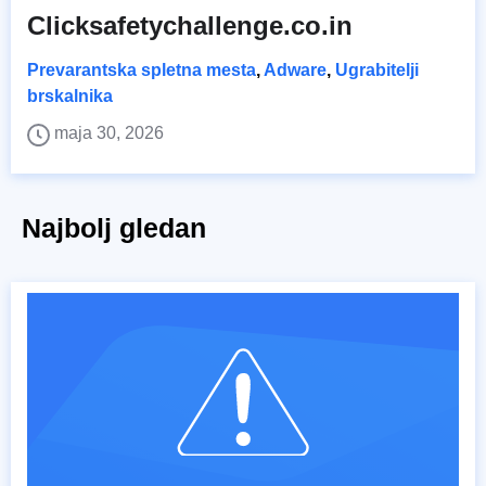
Clicksafetychallenge.co.in
Prevarantska spletna mesta
,
Adware
,
Ugrabitelji
brskalnika
maja 30, 2026
Najbolj gledan