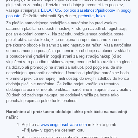
glejte stran za nakup. Preizkusno obdobje je predmet teh pogojev,
vašega strinjanja z
EULA/TOS
,
politiko zasebnosti/piškotkov
in
pogoji
popusta
. Če želite odstraniti SpyHunter,
preberite, kako
.
Za plačilo samodejnega podaljšanja naročnine bo pred vsakim
datumom plačila na e-poštni naslov, ki ste ga navedli ob registraciji,
poslan e-poštni opomnik. Na začetku preizkusnega obdobja boste
prejeli aktivacijsko kodo, ki je omejena na uporabo samo za eno
preizkusno obdobje in samo za eno napravo na račun. Vaša naročnina
se bo samodejno podaljšala po ceni in za obdobje naročnine v skladu
s ponudbenimi gradivi in pogoji strani za registracijo/nakup (ki so
vključeni v to ponudbo s sklicevanjem; cene se lahko razlikujejo glede
na državo ali promocijo na strani za nakup), pod pogojem, da ste
neprekinjen uporabnik naročnine. Uporabniki plačljive naročnine bodo
v primeru preklica še naprej imeli dostop do svojih izdelkov do konca
obdobja plačljive naročnine. Če želite prejeti vračilo za trenutno
obdobje naročnine, morate preklicati naročnino in zaprositi za vračilo v
30 dneh od zadnjega nakupa, po obdelavi vračila pa boste takoj
prenehali prejemati polno funkcionalnost.
Naročnino ali preizkusno obdobje lahko prekličete na naslednji
način:
Pojdite na
www.enigmasoftware.com
in kliknite gumb
»Prijava«
v zgornjem desnem kotu.
Prijavite se s svojim uporabniškim imenom in geslom.