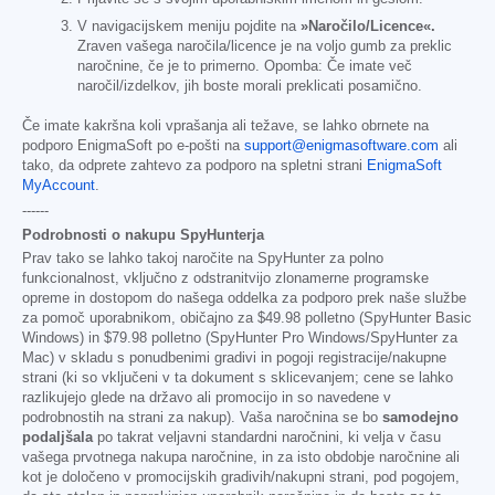
V navigacijskem meniju pojdite na
»Naročilo/Licence«.
Zraven vašega naročila/licence je na voljo gumb za preklic
naročnine, če je to primerno. Opomba: Če imate več
naročil/izdelkov, jih boste morali preklicati posamično.
Če imate kakršna koli vprašanja ali težave, se lahko obrnete na
podporo EnigmaSoft po e-pošti na
support@enigmasoftware.com
ali
tako, da odprete zahtevo za podporo na spletni strani
EnigmaSoft
MyAccount
.
------
Podrobnosti o nakupu SpyHunterja
Prav tako se lahko takoj naročite na SpyHunter za polno
funkcionalnost, vključno z odstranitvijo zlonamerne programske
opreme in dostopom do našega oddelka za podporo prek naše službe
za pomoč uporabnikom, običajno za
$49.98
polletno (SpyHunter Basic
Windows) in
$79.98
polletno (SpyHunter Pro Windows/SpyHunter za
Mac) v skladu s ponudbenimi gradivi in pogoji registracije/nakupne
strani (ki so vključeni v ta dokument s sklicevanjem; cene se lahko
razlikujejo glede na državo ali promocijo in so navedene v
podrobnostih na strani za nakup). Vaša naročnina se bo
samodejno
podaljšala
po takrat veljavni standardni naročnini, ki velja v času
vašega prvotnega nakupa naročnine, in za isto obdobje naročnine ali
kot je določeno v promocijskih gradivih/nakupni strani, pod pogojem,