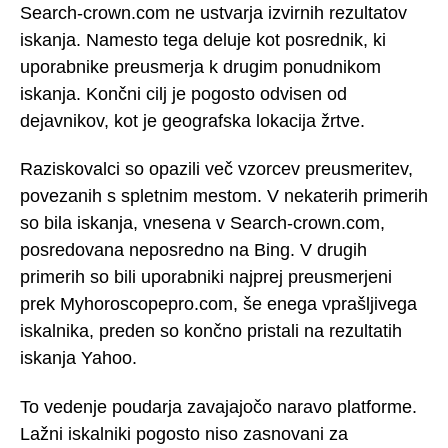
Search-crown.com ne ustvarja izvirnih rezultatov
iskanja. Namesto tega deluje kot posrednik, ki
uporabnike preusmerja k drugim ponudnikom
iskanja. Končni cilj je pogosto odvisen od
dejavnikov, kot je geografska lokacija žrtve.
Raziskovalci so opazili več vzorcev preusmeritev,
povezanih s spletnim mestom. V nekaterih primerih
so bila iskanja, vnesena v Search-crown.com,
posredovana neposredno na Bing. V drugih
primerih so bili uporabniki najprej preusmerjeni
prek Myhoroscopepro.com, še enega vprašljivega
iskalnika, preden so končno pristali na rezultatih
iskanja Yahoo.
To vedenje poudarja zavajajočo naravo platforme.
Lažni iskalniki pogosto niso zasnovani za