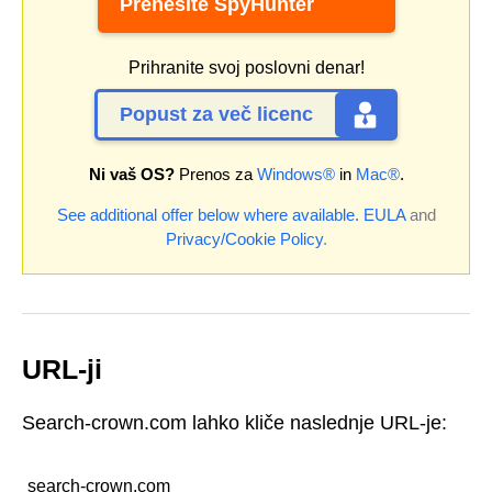
Prenesite SpyHunter
Prihranite svoj poslovni denar!
Popust za več licenc
Ni vaš OS?
Prenos za
Windows®
in
Mac®
.
See additional offer below where available.
EULA
and
Privacy/Cookie Policy
.
URL-ji
Search-crown.com lahko kliče naslednje URL-je:
search-crown.com