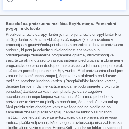
Brezplačna preizkusna različica SpyHunterja: Pomembni
pogoji in določila
Preizkusna različica SpyHunter je namenjena različici SpyHunter Pro
ali SpyHunter za Mac in vključuje več naprav (kot je navedeno v
promocijskih gradivih/nakupni strani) za enkratno 7-dnevno preizkusno
obdobje, ki ponuja celovito funkcionalnost zaznavanja in
odstranjevanja zlonamerne programske opreme, visokozmogljive
zaščite za aktivno zaščito vašega sistema pred grožnjami zlonamerne
programske opreme in dostop do naše ekipe za tehnično podporo prek
službe za pomoč uporabnikom SpyHunter. Med preizkusnim obdobjem
vam ne bo zaračunano vnaprej, čeprav je za aktivacijo preizkusne
različice potrebna kreditna kartica. (Predplačniške kreditne kartice,
debetne kartice in darilne kartice morda ne bodo sprejete v okviru te
ponudbe.) Zahteva za vaš način plačila je, da se zagotovi
neprekinjena in neprekinjena varnostna zaščita med prehodom s
preizkusne različice na plačljivo naročnino, če se odločite za nakup.
Med preizkusnim obdobjem vam z vašega načina plačila ne bo
zaračunan znesek plačila vnaprej, čeprav se lahko vaši finančni
instituciji pošljejo zahteve za avtorizacijo, da se preveri, ali je vaša
metoda plačila veljavna (takšne vloge za avtorizacijo niso zahteve za
stroške ali provizije s strani EnigmaSoft, vendar se lahko, odvisno od