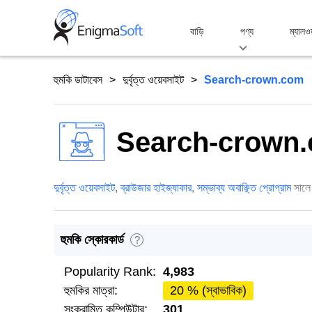
Skip
to
বাড়ি
পণ্য
ম্যালও
content
হুমকি ডাটাবেস
দুর্বৃত্ত ওয়েবসাইট
Search-crown.com
Search-crown
দুর্বৃত্ত ওয়েবসাইট
,
ব্রাউজার হাইজ্যাকার
,
সম্ভাব্য অবাঞ্ছিত প্রোগ্রাম
সাল
হুমকি স্কোরকার্ড
?
Popularity Rank:
4,983
হুমকির মাত্রা:
20 % (স্বাভাবিক)
সংক্রামিত কম্পিউটার:
301