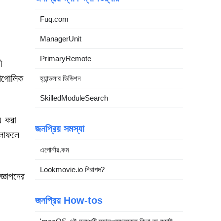
Fuq.com
ManagerUnit
PrimaryRemote
ী
ভৌগোলিক
হ্যান্ডলার ডিভিশন
SkilledModuleSearch
এ করা
জনপ্রিয় সমস্যা
ফলাফলে
এপোর্নার.কম
Lookmovie.io নিরাপদ?
জ্ঞাপনের
জনপ্রিয় How-tos