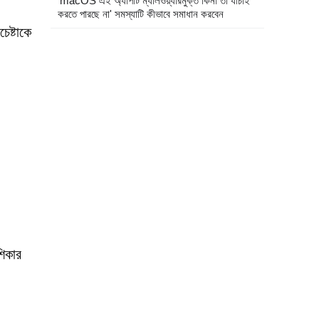
'macOS এই অ্যাপটি ম্যালওয়্যারমুক্ত কিনা তা যাচাই
করতে পারছে না' সমস্যাটি কীভাবে সমাধান করবেন
ষ্টাকে
শিকার