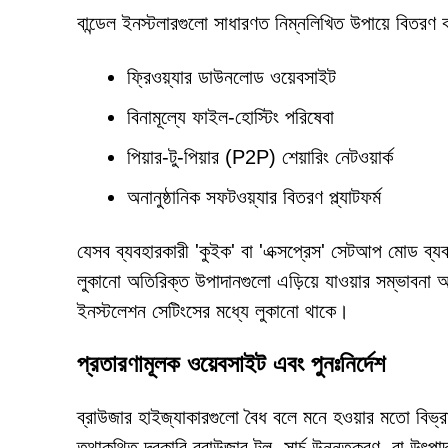
বান্ডেল ইনস্টলারগুলো সাধারণত নিম্নলিখিত উপায়ে বিতরণ ক
ফ্রিওয়্যার ডাউনলোড ওয়েবসাইট
বিনামূল্যে ফাইল-হোস্টিং পরিষেবা
পিয়ার-টু-পিয়ার (P2P) শেয়ারিং নেটওয়ার্ক
অনানুষ্ঠানিক সফটওয়্যার বিতরণ প্ল্যাটফর্ম
যেসব ব্যবহারকারী 'কুইক' বা 'এক্সপ্রেস' সেটআপ মোড ব্যবহ
লুকানো অতিরিক্ত উপাদানগুলো এড়িয়ে যাওয়ার সম্ভাবনা 
ইনস্টলেশন সেটিংসের মধ্যে লুকানো থাকে।
প্রতারণামূলক ওয়েবসাইট এবং পুনঃনির্দেশ
ব্রাউজার হাইজ্যাকারগুলো বৈধ বলে মনে হওয়ার মতো বিভ্র
তথাকথিত দরকারি ব্রাউজার টুল, সার্চ উন্নতকরণ, বা উৎপাদন