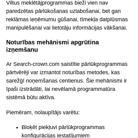
Viltus meklētājprogrammas bieži vien nav
paredzētas pārlūkošanas uzlabošanai, bet gan
reklāmas ieņēmumu gūšanai, tīmekļa datplūsmas
manipulēšanai vai lietotāju informācijas vākšanai.
Noturības mehānismi apgrūtina
izņemšanu
Ar Search-crown.com saistītie pārlūkprogrammas
pārtvērēji var izmantot noturības metodes, kas
sarežģī noņemšanas centienus. Šie mehānismi ir
īpaši izstrādāti, lai nevēlamā programmatūra
sistēmā būtu aktīva.
Piemēram, nolaupītājs varētu:
Bloķēt piekļuvi pārlūkprogrammas
konfigurācijas iestatījumiem