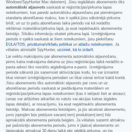
Windows/SpyHunter Mac datoriem). Jūsu iegādātais abonements tiks
automātiski atjaunots
saskaņā ar reģistrācijas/pirkuma lapas
noteikumiem, kas paredz automātisku atjaunošanu par piemērojamo
standarta abonēšanas maksu, kas ir spēkā jūsu sākotnējā pirkuma
brīdī, un uz to pašu abonēšanas laika periodu vai kā norādīts
reklāmas materiālos/pirkuma lapā, ja esat nepārtraukts abonementa
lietotājs. Sīkāku informāciju skatiet pirkuma lapā. Izmēģinājuma
periods ir spēkā saskaņā ar šiem noteikumiem, jūsu piekrišanu
EULA/TOS
,
privātuma/sīkfailu politikai
un
atlaižu noteikumiem
. Ja
vēlaties atinstalēt SpyHunter,
uzziniet, kā to izdarīt
.
Lai veiktu maksājumu par abonementa automātisko atjaunošanu,
pirms katra maksājuma datuma uz jūsu reģistrācijas laikā norādīto e-
pasta adresi tiks nosūtīts atgādinājuma e-pasts. Izmēģinājuma
perioda sākumā jūs saņemsiet aktivizācijas kodu, ko var izmantot
tikai vienam izmēģinājuma periodam un tikai vienai ierīcei katrā kontā.
Jūsu abonements tiks automātiski atjaunots par cenu un uz
abonēšanas periodu saskaņā ar piedāvājuma materiāliem un
reģistrācijas/pirkuma lapas noteikumiem (kas ir iekļauti šeit ar atsauci;
cenas var atšķirties atkarībā no valsts vai akcijas katras iegādes
lapas detaļās), ar nosacījumu, ka esat nepārtraukts abonementa
lietotājs. Maksas abonementa lietotājiem, ja jūs atcelsiet abonementu,
jums joprojām būs piekļuve savam(-iem) produktam(-iem) līdz
apmaksātā abonementa perioda beigām. Ja vēlaties saņemt atmaksu
par pašreizējo abonementa periodu, jums ir jāatceļ abonements un
jāpiesakās atmaksai 30 dienu laikā pēc pēdējā pirkuma, un jūs