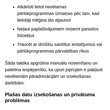
Atkārtoti lietot nevēlamas
pārlūkprogrammas izmaiņas pēc tam, kad
lietotāji mēģina tās atjaunot
Neļaut paplašinājumiem noņemt parastos
līdzekļus
Traucēt ar drošību saistītus iestatījumus vai
pārlūkprogrammas pārvaldības rīkus
Šāda taktika apgrūtina manuālu noņemšanu un
palielina iespējamību, ka upuri joprojām ir pakļauti
nevēlamām pāradresācijām un izsekošanas
darbībām.
Plašas datu izsekošanas un privātuma
problēmas