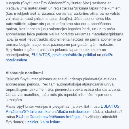
pusgadā (SpyHunter Pro Windows/SpyHunter Mac) saskaņā ar
piedāvājuma materiāliem un reģistrācijas/pirkuma lapas noteikumiem
(kas ir iekļauti šeit ar atsauci; cenas var atšķirties atkarībā no valsts
vai akcijas katrā pirkuma lapas detaļās). Jūsu abonements tiks
automātiski atjaunots
par piemērojamo standarta abonēšanas
maksu, kas ir spēkā jūsu sākotnējās iegādes brīdī, un uz to pašu
abonēšanas laika periodu vai kā norādīts reklāmas materiālos/pirkuma
lapā, ja esat nepārtraukts abonementa lietotājs un pirms abonementa
termiņa beigām saņemsiet paziņojumu par gaidāmajām maksām.
SpyHunter iegāde ir pakļauta pirkuma lapas noteikumiem un
nosacījumiem,
EULA/TOS
,
privātuma/sīkfailu politikai
un
atlaižu
noteikumiem
.
------
Vispārīgie noteikumi
Jebkurš SpyHunter pirkums ar atlaidi ir derīgs piedāvātajā atlaides
abonēšanas periodā. Pēc tam automātiskajai atjaunošanai un/vai
turpmākajiem pirkumiem tiks piemērota spēkā esošā standarta cena.
Cenas var mainīties, taču mēs jūs iepriekš informēsim par cenu
izmaiņām.
Visas SpyHunter versijas ir pieejamas, ja piekrītat mūsu
EULA/TOS
,
Privātuma/Sīkfailu politikai
un
Atlaižu noteikumiem
. Lūdzu, skatiet arī
mūsu
BUJ
un
Draudu novērtēšanas kritērijus
. Ja vēlaties atinstalēt
SpyHunter,
uzziniet, kā to izdarīt
.