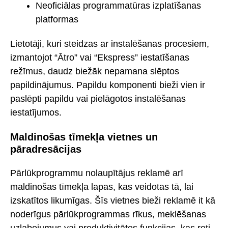
Neoficiālas programmatūras izplatīšanas
platformas
Lietotāji, kuri steidzas ar instalēšanas procesiem,
izmantojot “Ātro” vai “Ekspress” iestatīšanas
režīmus, daudz biežāk nepamana slēptos
papildinājumus. Papildu komponenti bieži vien ir
paslēpti papildu vai pielāgotos instalēšanas
iestatījumos.
Maldinošas tīmekļa vietnes un
pāradresācijas
Pārlūkprogrammu nolaupītājus reklamē arī
maldinošas tīmekļa lapas, kas veidotas tā, lai
izskatītos likumīgas. Šīs vietnes bieži reklamē it kā
noderīgus pārlūkprogrammas rīkus, meklēšanas
uzlabojumus vai produktivitātes funkcijas, kas reti