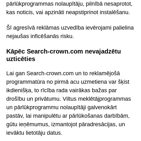
pārlūkprogrammas nolaupītāju, pilnībā nesaprotot,
kas noticis, vai apzināti neapstiprinot instalēšanu.
Šī agresīvā reklāmas uzvedība ievērojami palielina
nejaušas inficēšanās risku.
Kāpēc Search-crown.com nevajadzētu
uzticēties
Lai gan Search-crown.com un to reklamējošā
programmatūra no pirmā acu uzmetiena var šķist
ikdienišķa, to rīcība rada vairākas bažas par
drošību un privātumu. Viltus meklētājprogrammas
un pārlūkprogrammu nolaupītāji galvenokārt
pastāv, lai manipulētu ar pārlūkošanas darbībām,
gūtu ieņēmumus, izmantojot pāradresācijas, un
ievāktu lietotāju datus.