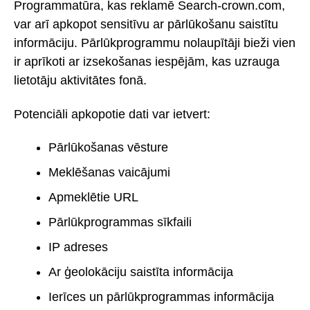
Programmatūra, kas reklamē Search-crown.com,
var arī apkopot sensitīvu ar pārlūkošanu saistītu
informāciju. Pārlūkprogrammu nolaupītāji bieži vien
ir aprīkoti ar izsekošanas iespējām, kas uzrauga
lietotāju aktivitātes fonā.
Potenciāli apkopotie dati var ietvert:
Pārlūkošanas vēsture
Meklēšanas vaicājumi
Apmeklētie URL
Pārlūkprogrammas sīkfaili
IP adreses
Ar ģeolokāciju saistīta informācija
Ierīces un pārlūkprogrammas informācija