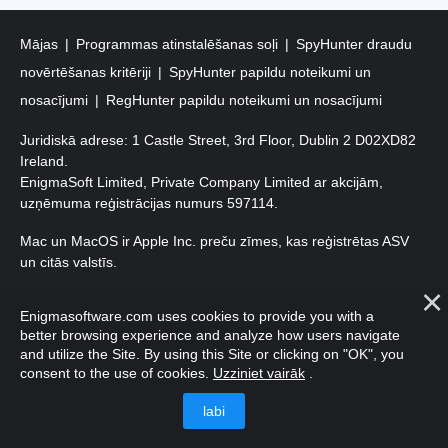
Mājas
Programmas atinstalēšanas soļi
SpyHunter draudu
novērtēšanas kritēriji
SpyHunter papildu noteikumi un
nosacījumi
RegHunter papildu noteikumi un nosacījumi
Juridiskā adrese: 1 Castle Street, 3rd Floor, Dublin 2 D02XD82
Ireland.
EnigmaSoft Limited, Private Company Limited ar akcijām,
uzņēmuma reģistrācijas numurs 597114.
Mac un MacOS ir Apple Inc. preču zīmes, kas reģistrētas ASV
un citās valstīs.
Autortiesības 2016-
2026
. EnigmaSoft Ltd. Visas tiesības
Enigmasoftware.com uses cookies to provide you with a
aizsargātas.
better browsing experience and analyze how users navigate
and utilize the Site. By using this Site or clicking on "OK", you
consent to the use of cookies.
Uzziniet vairāk
.