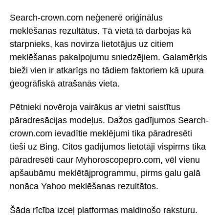
Search-crown.com neģenerē oriģinālus
meklēšanas rezultātus. Tā vietā tā darbojas kā
starpnieks, kas novirza lietotājus uz citiem
meklēšanas pakalpojumu sniedzējiem. Galamērķis
bieži vien ir atkarīgs no tādiem faktoriem kā upura
ģeogrāfiskā atrašanās vieta.
Pētnieki novēroja vairākus ar vietni saistītus
pāradresācijas modeļus. Dažos gadījumos Search-
crown.com ievadītie meklējumi tika pāradresēti
tieši uz Bing. Citos gadījumos lietotāji vispirms tika
pāradresēti caur Myhoroscopepro.com, vēl vienu
apšaubāmu meklētājprogrammu, pirms galu galā
nonāca Yahoo meklēšanas rezultātos.
Šāda rīcība izceļ platformas maldinošo raksturu.