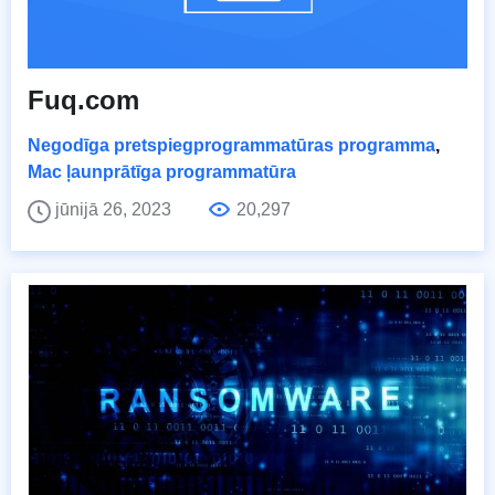
Fuq.com
Negodīga pretspiegprogrammatūras programma
,
Mac ļaunprātīga programmatūra
jūnijā 26, 2023
20,297