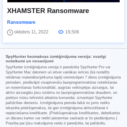
XHAMSTER Ransomware
Ransomware
oktobris 11, 2022
19,506
SpyHunter bezmaksas izmēģinājuma versija: svarīgi
noteikumi un nosacījumi
SpyHunter izmēģinājuma versija ir paredzēta SpyHunter Pro vai
SpyHunter Mac datoriem un ietver vairākas ierīces (kā norādīts
reklāmas materiālos/pirkuma lapā) vienreizējam 7 dienu izmēģinājuma
periodam, piedāvājot visaptverošu ļaunprogrammatūras noteikšanas
un noņemšanas funkcionalitāti, augstas veiktspējas aizsargus, lai
aktīvi aizsargātu jūsu sistēmu no ļaunprogrammatūras draudiem, un
piekļuvi mūsu tehniskā atbalsta komandai, izmantojot SpyHunter
palīdzības dienestu. Izmēģinājuma perioda laikā no jums netiks
iekasēta priekšapmaksa, lai gan izmēģinājuma aktivizēšanai ir
nepieciešama kredītkarte. (Priekšapmaksas kredītkartes, debetkartes
un dāvanu kartes var netikt pieņemtas saskaņā ar šo piedāvājumu.)
Prasība par jūsu maksājuma veidu ir paredzēta, lai palīdzētu