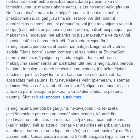
nodrošināt nepārtrauktu drošības aizsardzību pārejas laikā no
izmēģinājuma uz maksas abonementu, ja jūs nolemjat veikt pirkumu.
No jūsu maksājuma veida izmēģinājuma laikā netiks iekasēta
priekšapmaksa, lai gan jūsu finanšu iestādei var tikt nosūtīti
autorizācijas pieprasījumi, lai pārbaudītu, vai jūsu maksājuma veids ir
derīgs (šādi autorizācijas iesniegumi nav EnigmaSoft pieprasījumi par
maksām vai nodevām, bet atkarībā no jūsu maksājuma veida un/vai
finanšu iestādes tie var ietekmēt jūsu konta pieejamību).
Izmēģinājuma periodu varat atcelt, izmantojot EnigmaSoft vietnes
sadaļu “Mans konts” savam kontam vai sazinoties ar EnigmaSoft
pirms 7 dienu izmēģinājuma perioda beigām, lai izvairītos no
maksājuma saņemšanas un apstrādes tūlīt pēc izmēģinājuma perioda
beigām. Ja nolemjat atcelt izmēģinājuma periodu, jūs nekavējoties
zaudēsiet piekļuvi SpyHunter. Ja kāda iemesla dēļ uzskatāt, ka ir
apstrādāts maksājums, kuru nevēlējāties veikt (piemēram, sistēmas
administrēšanas dēļ), varat arī atcelt izmēģinājumu un saņemt pilnu
atmaksu par maksājumu jebkurā laikā 30 dienu laikā no pirkuma
datuma. Skatiet
bieži uzdotos jautājumus
.
Izmēģinājuma perioda beigās jums nekavējoties tiks iekasēta
priekšapmaksa par cenu un abonēšanas periodu, kā norādīts
piedāvājuma materiālos un reģistrācijas/pirkuma lapas noteikumos
(kas ir iekļauti šeit ar atsauci; cenas var atšķirties atkarībā no valsts
vai akcijas katras pirkuma lapas detaļās), ja neesat savlaicīgi atcēlis
abonementu. Cenas parasti sākas no
$79.98
pusgadā (SpyHunter Pro