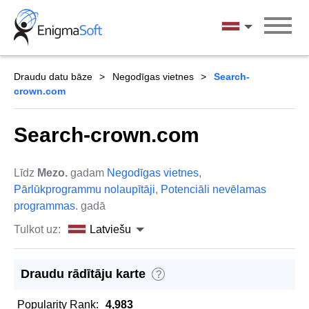
Skip
to
Latviešu
content
Draudu datu bāze
Negodīgas vietnes
Search-
crown.com
Search-crown.com
Līdz
Mezo.
gadam
Negodīgas vietnes
,
Pārlūkprogrammu nolaupītāji
,
Potenciāli nevēlamas
programmas
. gadā
Tulkot uz:
Latviešu
Draudu rādītāju karte
?
Popularity Rank:
4,983