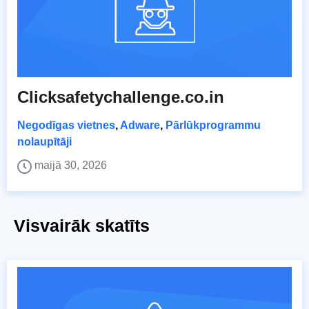
Clicksafetychallenge.co.in
Negodīgas vietnes
,
Adware
,
Pārlūkprogrammu
nolaupītāji
maijā 30, 2026
Visvairāk skatīts