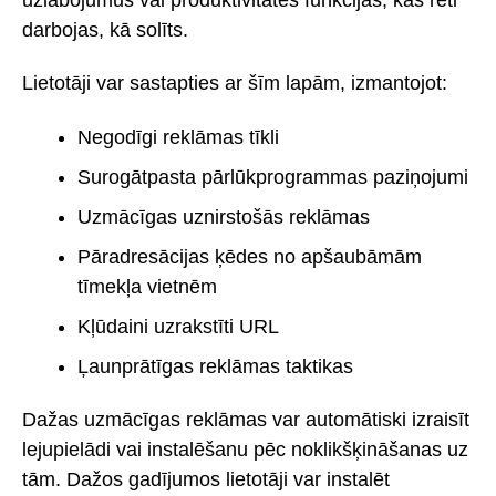
darbojas, kā solīts.
Lietotāji var sastapties ar šīm lapām, izmantojot:
Negodīgi reklāmas tīkli
Surogātpasta pārlūkprogrammas paziņojumi
Uzmācīgas uznirstošās reklāmas
Pāradresācijas ķēdes no apšaubāmām
tīmekļa vietnēm
Kļūdaini uzrakstīti URL
Ļaunprātīgas reklāmas taktikas
Dažas uzmācīgas reklāmas var automātiski izraisīt
lejupielādi vai instalēšanu pēc noklikšķināšanas uz
tām. Dažos gadījumos lietotāji var instalēt