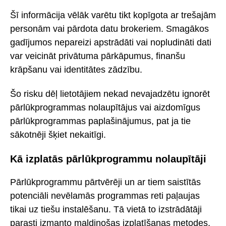
Šī informācija vēlāk varētu tikt kopīgota ar trešajām
personām vai pārdota datu brokeriem. Smagākos
gadījumos nepareizi apstrādāti vai nopludināti dati
var veicināt privātuma pārkāpumus, finanšu
krāpšanu vai identitātes zādzību.
Šo risku dēļ lietotājiem nekad nevajadzētu ignorēt
pārlūkprogrammas nolaupītājus vai aizdomīgus
pārlūkprogrammas paplašinājumus, pat ja tie
sākotnēji šķiet nekaitīgi.
Kā izplatās pārlūkprogrammu nolaupītāji
Pārlūkprogrammu pārtvērēji un ar tiem saistītās
potenciāli nevēlamās programmas reti paļaujas
tikai uz tiešu instalēšanu. Tā vietā to izstrādātāji
parasti izmanto maldinošas izplatīšanas metodes,