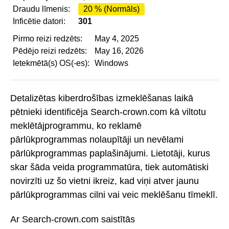
Draudu līmenis:
20 % (Normāls)
Inficētie datori:
301
Pirmo reizi redzēts:
May 4, 2025
Pēdējo reizi redzēts:
May 16, 2026
Ietekmētā(s) OS(-es):
Windows
Detalizētas kiberdrošības izmeklēšanas laikā
pētnieki identificēja Search-crown.com kā viltotu
meklētājprogrammu, ko reklamē
pārlūkprogrammas nolaupītāji un nevēlami
pārlūkprogrammas paplašinājumi. Lietotāji, kurus
skar šāda veida programmatūra, tiek automātiski
novirzīti uz šo vietni ikreiz, kad viņi atver jaunu
pārlūkprogrammas cilni vai veic meklēšanu tīmeklī.
Ar Search-crown.com saistītās