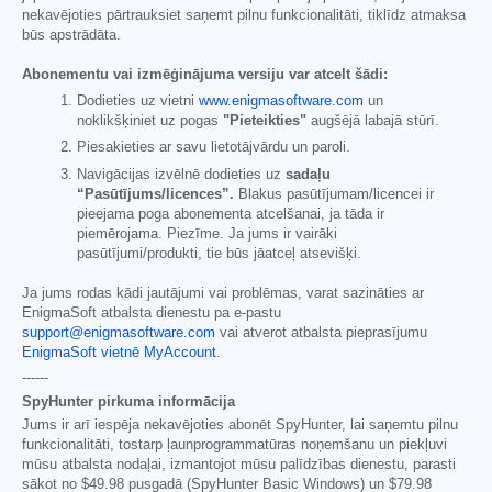
nekavējoties pārtrauksiet saņemt pilnu funkcionalitāti, tiklīdz atmaksa
būs apstrādāta.
Abonementu vai izmēģinājuma versiju var atcelt šādi:
Dodieties uz vietni
www.enigmasoftware.com
un
noklikšķiniet uz pogas
"Pieteikties"
augšējā labajā stūrī.
Piesakieties ar savu lietotājvārdu un paroli.
Navigācijas izvēlnē dodieties uz
sadaļu
“Pasūtījums/licences”.
Blakus pasūtījumam/licencei ir
pieejama poga abonementa atcelšanai, ja tāda ir
piemērojama. Piezīme. Ja jums ir vairāki
pasūtījumi/produkti, tie būs jāatceļ atsevišķi.
Ja jums rodas kādi jautājumi vai problēmas, varat sazināties ar
EnigmaSoft atbalsta dienestu pa e-pastu
support@enigmasoftware.com
vai atverot atbalsta pieprasījumu
EnigmaSoft vietnē MyAccount
.
------
SpyHunter pirkuma informācija
Jums ir arī iespēja nekavējoties abonēt SpyHunter, lai saņemtu pilnu
funkcionalitāti, tostarp ļaunprogrammatūras noņemšanu un piekļuvi
mūsu atbalsta nodaļai, izmantojot mūsu palīdzības dienestu, parasti
sākot no
$49.98
pusgadā (SpyHunter Basic Windows) un
$79.98