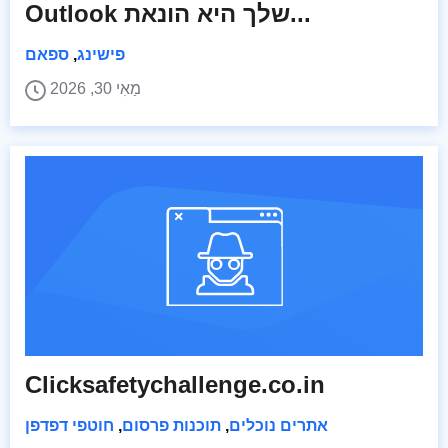
Outlook שלך היא הונאת...
פישינג
,
ספאם
מַאִי 30, 2026
Clicksafetychallenge.co.in
אתרים נוכלים
,
תוכנות פרסום
,
חוטפי דפדפן