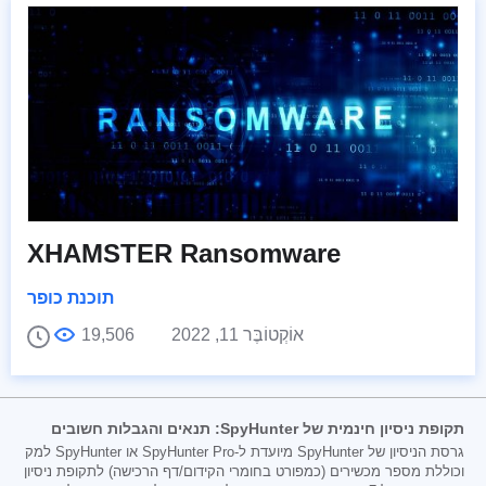
XHAMSTER Ransomware
תוכנת כופר
אוֹקְטוֹבֶּר 11, 2022
19,506
תקופת ניסיון חינמית של SpyHunter: תנאים והגבלות חשובים
גרסת הניסיון של SpyHunter מיועדת ל-SpyHunter Pro או SpyHunter למק
וכוללת מספר מכשירים (כמפורט בחומרי הקידום/דף הרכישה) לתקופת ניסיון