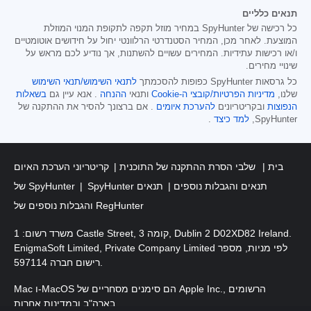
תנאים כלליים
כל רכישה של SpyHunter במחיר מוזל תקפה לתקופת המנוי המוזלת
המוצעת. לאחר מכן, המחיר הסטנדרטי הרלוונטי יחול על חידושים אוטומטיים
ו/או רכישות עתידיות. המחירים עשויים להשתנות, אך נודיע לכם מראש על
שינויי מחירים.
כל גרסאות SpyHunter כפופות להסכמתך
לתנאי השימוש/תנאי השימוש
שלנו,
מדיניות הפרטיות/קובצי ה-Cookie
ותנאי
ההנחה
. אנא עיין גם
בשאלות
הנפוצות
ובקריטריונים
להערכת איומים
. אם ברצונך להסיר את ההתקנה של
SpyHunter,
למד כיצד
.
בית
שלבי הסרת ההתקנה של התוכנית
קריטריוני הערכת האיום
SpyHunter תנאים והגבלות נוספים
תנאים
של SpyHunter
והגבלות נוספים של RegHunter
משרד רשום: 1 Castle Street, קומה 3, Dublin 2 D02XD82 Ireland.
EnigmaSoft Limited, Private Company Limited לפי מניות, מספר
רישום חברה 597114.
Mac ו-MacOS הם סימנים מסחריים של Apple Inc., הרשומים
בארה"ב ובמדינות אחרות.