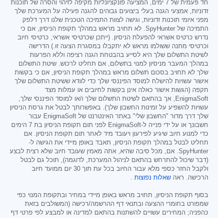
חד פעמית של 7 ימים, המציעה פונקציונליות מקיפה לזיהוי והסרה של תוכנות
זדוניות, אמצעי הגנה בעלי ביצועים גבוהים להגנה פעילה על המערכת שלך
מפני איומי תוכנות זדוניות, וגישה לצוות התמיכה הטכנית שלנו דרך דלפק
התמיכה של SpyHunter. לא תחויב מראש במהלך תקופת הניסיון, אם כי
נדרש כרטיס אשראי להפעלת הניסיון. (ייתכן שכרטיסי אשראי, כרטיסי חיוב
וכרטיסי מתנה ששולמו מראש לא יתקבלו במסגרת הצעה זו.) הדרישה
לשיטת התשלום שלך היא לסייע בהבטחת הגנה רציפה וללא הפרעות
במהלך המעבר מניסיון למנוי בתשלום, אם תחליט לרכוש. שיטת התשלום
שלך לא תחויב בסכום תשלום מראש במהלך תקופת הניסיון, אם כי בקשות
אישור עשויות להישלח למוסד הפיננסי שלך כדי לוודא ששיטת התשלום שלך
תקפה (הגשות אישור כאלה אינן בקשות לחיובים או עמלות מצד
EnigmaSoft, אך בהתאם לשיטת התשלום שלך ו/או למוסד הפיננסי שלך,
עשויות להשפיע על זמינות החשבון שלך). באפשרותך לבטל את גרסת הניסיון
שלך דרך מדור "החשבון שלי" באתר האינטרנט של EnigmaSoft עבור
חשבונך או על ידי פנייה ל-EnigmaSoft לפני תום תקופת הניסיון בת 7 הימים
כדי למנוע חיוב שיגיע לפירעון ויעובד מיד לאחר תום תקופת הניסיון. אם
תחליט לבטל במהלך תקופת הניסיון, תאבד באופן מיידי את הגישה ל-
SpyHunter. אם, מכל סיבה שהיא, אתה מאמין שעובד חיוב שלא רצית לבצע
(דבר שיכול להתרחש בהתאם לניהול המערכת, לדוגמה), תוכל גם לבטל
ולקבל החזר כספי מלא עבור החיוב בכל עת תוך 30 יום ממועד חיוב
הרכישה. ראה
שאלות נפוצות
.
בסוף תקופת הניסיון, תחויב מראש באופן מיידי במחיר ובתקופת המנוי כפי
שמפורט בחומרי ההצעה ובתנאי דף ההרשמה/רכישה (המשולבים בזאת
כהפניה; המחירים עשויים להשתנות בהתאם למדינה או למבצע לפי פרטי דף