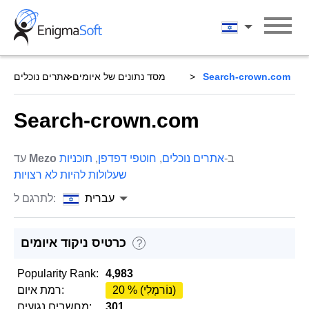
Skip
to
עברית
content
Search-crown.com
מסד נתונים של איומים
אתרים נוכלים
Search-crown.com
ב-
אתרים נוכלים
,
חוטפי דפדפן
,
תוכניות
Mezo
עד
שעלולות להיות לא רצויות
עברית
לתרגם ל:
כרטיס ניקוד איומים
?
Popularity Rank:
4,983
20 % (נוֹרמָלִי)
רמת איום:
301
מחשבים נגועים: