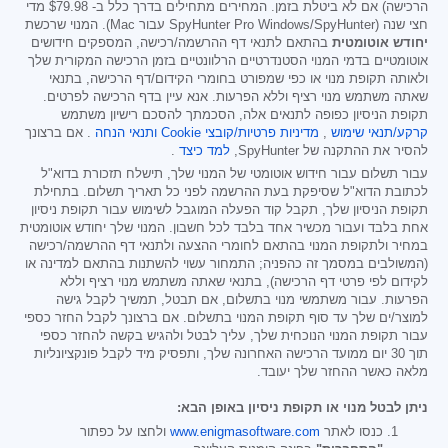
הרכישה) אם לא ביטלת בזמן. המחירים מתחילים בדרך כלל ב-
$79.98
מדי
חצי שנה (SpyHunter Pro Windows/SpyHunter עבור Mac). המנוי שרכשת
יחודש אוטומטית
בהתאם לתנאי דף ההרשמה/רכישה, המספקים חידושים
אוטומטיים בדמי המנוי הסטנדרטיים הרלוונטיים בזמן הרכישה המקורית שלך
ולאותה תקופת מנוי או כפי שמפורט בחומרי הקידום/דף הרכישה, בתנאי
שאתה משתמש מנוי רציף וללא הפרעות. אנא עיין בדף הרכישה לפרטים.
תקופת הניסיון כפופה לתנאים אלה, הסכמתך להסכם רישיון משתמש
קרקע/תנאי שימוש
,
מדיניות פרטיות/קובצי Cookie
ותנאי הנחה
. אם ברצונך
להסיר את ההתקנה של SpyHunter,
למד כיצד
.
עבור תשלום עבור חידוש אוטומטי של המנוי שלך, תישלח תזכורת בדוא"ל
לכתובת הדוא"ל שסיפקת בעת ההרשמה לפני כל תאריך תשלום. בתחילת
תקופת הניסיון שלך, תקבל קוד הפעלה המוגבל לשימוש עבור תקופת ניסיון
אחת בלבד ועבור מכשיר אחד בלבד לכל חשבון. המנוי שלך יחודש אוטומטית
במחיר ולתקופת המנוי בהתאם לחומרי ההצעה ולתנאי דף ההרשמה/רכישה
(המשולבים במסמך זה כהפניה; התמחור עשוי להשתנות בהתאם למדינה או
לקידום לפי פרטי דף הרכישה), בתנאי שאתה משתמש מנוי רציף וללא
הפרעות. עבור משתמשי מנוי בתשלום, אם תבטל, תמשיך לקבל גישה
למוצר/ים שלך עד סוף תקופת המנוי בתשלום. אם ברצונך לקבל החזר כספי
עבור תקופת המנוי הנוכחית שלך, עליך לבטל ולהגיש בקשה להחזר כספי
תוך 30 יום ממועד הרכישה האחרונה שלך, ותפסיק מיד לקבל פונקציונליות
מלאה כאשר ההחזר שלך יעובד.
ניתן לבטל מנוי או תקופת ניסיון באופן הבא:
כנסו לאתר
www.enigmasoftware.com
ולחצו על כפתור