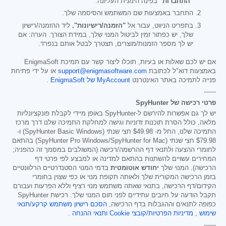
"התחברות"
בפינה הימנית העליונה.
התחבר באמצעות שם המשתמש והסיסמה שלך.
בתפריט הניווט, עבור אל
"הזמנה/רישיונות".
ליד ההזמנה/רישיון
שלך, יש כפתור זמין לביטול המנוי שלך, במידת הצורך. הערה: אם
יש לך מספר הזמנות/מוצרים, תצטרך לבטל אותם בנפרד.
אם יש לכם שאלות או בעיות, תוכלו ליצור קשר עם תמיכת EnigmaSoft
באמצעות דוא"ל לכתובת
support@enigmasoftware.com
או על ידי פתיחת
פנייה לתמיכה באתר האינטרנט
MyAccount של EnigmaSoft
.
------
פרטי רכישה של SpyHunter
יש לך גם אפשרות להירשם ל-SpyHunter באופן מיידי לקבלת פונקציונליות
מלאה, כולל הסרת תוכנות זדוניות וגישה למחלקת התמיכה שלנו דרך מרכז
התמיכה שלנו, החל מ-
$49.98
חצי שנתי (SpyHunter Basic Windows) ו-
$79.98
חצי שנתי (SpyHunter Pro Windows/SpyHunter for Mac) בהתאם
לחומרי ההצעה ולתנאי דף ההרשמה/רכישה (המשולבים במסמך זה כהפניה;
המחירים עשויים להשתנות בהתאם למדינה או למבצע לפי פרטי דף
הרכישה). המנוי שלך
יחודש אוטומטית
בדמי המנוי הסטנדרטיים הרלוונטיים
בזמן הרכישה המקורית שלך ולאותה תקופת מנוי או כפי שצוין בחומרי
הקידום/דף הרכישה, בתנאי שאתה משתמש מנוי רציף וללא הפרעות ועבורם
תקבל הודעה על חיובים עתידיים לפני תום המנוי שלך. רכישת SpyHunter
כפופה לתנאים וההגבלות בדף הרכישה,
הסכם רישיון משתמש קרקע/תנאי
שימוש
,
מדיניות הפרטיות/קובצי Cookie
ותנאי ההנחה
.
------