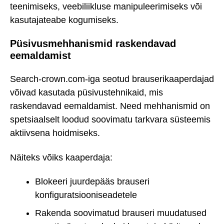
teenimiseks, veebiliikluse manipuleerimiseks või
kasutajateabe kogumiseks.
Püsivusmehhanismid raskendavad
eemaldamist
Search-crown.com-iga seotud brauserikaaperdajad
võivad kasutada püsivustehnikaid, mis
raskendavad eemaldamist. Need mehhanismid on
spetsiaalselt loodud soovimatu tarkvara süsteemis
aktiivsena hoidmiseks.
Näiteks võiks kaaperdaja:
Blokeeri juurdepääs brauseri
konfiguratsiooniseadetele
Rakenda soovimatud brauseri muudatused