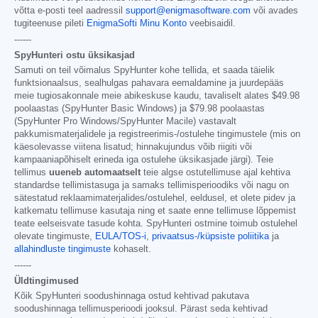
võtta e-posti teel aadressil
support@enigmasoftware.com
või avades
tugiteenuse pileti
EnigmaSofti Minu Konto
veebisaidil.
------
SpyHunteri ostu üksikasjad
Samuti on teil võimalus SpyHunter kohe tellida, et saada täielik
funktsionaalsus, sealhulgas pahavara eemaldamine ja juurdepääs
meie tugiosakonnale meie abikeskuse kaudu, tavaliselt alates
$49.98
poolaastas (SpyHunter Basic Windows) ja
$79.98
poolaastas
(SpyHunter Pro Windows/SpyHunter Macile) vastavalt
pakkumismaterjalidele ja registreerimis-/ostulehe tingimustele (mis on
käesolevasse viitena lisatud; hinnakujundus võib riigiti või
kampaaniapõhiselt erineda iga ostulehe üksikasjade järgi). Teie
tellimus
uueneb automaatselt
teie algse ostutellimuse ajal kehtiva
standardse tellimistasuga ja samaks tellimisperioodiks või nagu on
sätestatud reklaamimaterjalides/ostulehel, eeldusel, et olete pidev ja
katkematu tellimuse kasutaja ning et saate enne tellimuse lõppemist
teate eelseisvate tasude kohta. SpyHunteri ostmine toimub ostulehel
olevate tingimuste,
EULA/TOS-i
,
privaatsus-/küpsiste poliitika
ja
allahindluste tingimuste
kohaselt.
------
Üldtingimused
Kõik SpyHunteri soodushinnaga ostud kehtivad pakutava
soodushinnaga tellimusperioodi jooksul. Pärast seda kehtivad