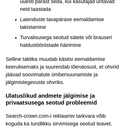
uuesti pärast seda, kui kasutajad üritavad
neid taastada
Laienduste tavapärase eemaldamise
takistamine
Turvalisusega seotud sätete või brauseri
haldustööriistade häirimine
Selline taktika muudab käsitsi eemaldamise
keerulisemaks ja suurendab tõenäosust, et ohvrid
jäävad soovimatute ümbersuunamiste ja
jälgimistegevuste ohvriks.
Ulatuslikud andmete jälgimise ja
privaatsusega seotud probleemid
Search-crown.com-i reklaamiv tarkvara võib
koguda ka tundlikku sirvimisega seotud teavet.