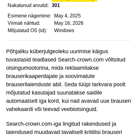
Nakatunud arvutid:
301
Esimene nägemine:
May 4, 2025
Viimati nähtud:
May 16, 2026
Mõjutatud OS (id):
Windows
Põhjaliku küberjulgeoleku uurimise käigus
tuvastasid teadlased Search-crown.com võltsitud
otsingumootorina, mida reklaamitakse
brauserikaaperdajate ja soovimatute
brauserilaienduste abil. Seda tüüpi tarkvara poolt
mõjutatud kasutajad suunatakse saidile
automaatselt iga kord, kui nad avavad uue brauseri
vahekaardi või teevad veebiotsinguid.
Search-crown.com-iga lingitud rakendused ja
laiendused muudavad tavaliselt kriitilisi brauseri