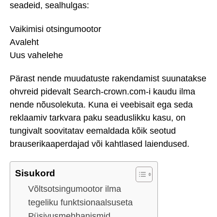
seadeid, sealhulgas:
Vaikimisi otsingumootor
Avaleht
Uus vahelehe
Pärast nende muudatuste rakendamist suunatakse
ohvreid pidevalt Search-crown.com-i kaudu ilma
nende nõusolekuta. Kuna ei veebisait ega seda
reklaamiv tarkvara paku seaduslikku kasu, on
tungivalt soovitatav eemaldada kõik seotud
brauserikaaperdajad või kahtlased laiendused.
Sisukord
Võltsotsingumootor ilma
tegeliku funktsionaalsuseta
Püsivusmehhanismid