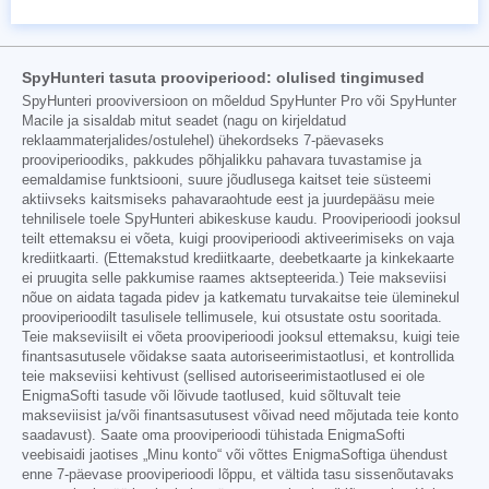
SpyHunteri tasuta prooviperiood: olulised tingimused
SpyHunteri prooviversioon on mõeldud SpyHunter Pro või SpyHunter
Macile ja sisaldab mitut seadet (nagu on kirjeldatud
reklaammaterjalides/ostulehel) ühekordseks 7-päevaseks
prooviperioodiks, pakkudes põhjalikku pahavara tuvastamise ja
eemaldamise funktsiooni, suure jõudlusega kaitset teie süsteemi
aktiivseks kaitsmiseks pahavaraohtude eest ja juurdepääsu meie
tehnilisele toele SpyHunteri abikeskuse kaudu. Prooviperioodi jooksul
teilt ettemaksu ei võeta, kuigi prooviperioodi aktiveerimiseks on vaja
krediitkaarti. (Ettemakstud krediitkaarte, deebetkaarte ja kinkekaarte
ei pruugita selle pakkumise raames aktsepteerida.) Teie makseviisi
nõue on aidata tagada pidev ja katkematu turvakaitse teie üleminekul
prooviperioodilt tasulisele tellimusele, kui otsustate ostu sooritada.
Teie makseviisilt ei võeta prooviperioodi jooksul ettemaksu, kuigi teie
finantsasutusele võidakse saata autoriseerimistaotlusi, et kontrollida
teie makseviisi kehtivust (sellised autoriseerimistaotlused ei ole
EnigmaSofti tasude või lõivude taotlused, kuid sõltuvalt teie
makseviisist ja/või finantsasutusest võivad need mõjutada teie konto
saadavust). Saate oma prooviperioodi tühistada EnigmaSofti
veebisaidi jaotises „Minu konto“ või võttes EnigmaSoftiga ühendust
enne 7-päevase prooviperioodi lõppu, et vältida tasu sissenõutavaks