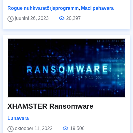
Rogue nuhkvaratõrjeprogramm
,
Maci pahavara
juunini 26, 2023
20,297
XHAMSTER Ransomware
Lunavara
oktoober 11, 2022
19,506