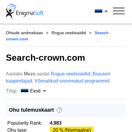
Skip
to
Eesti
content
Ohtude andmebaas
Rogue veebisaidid
Search-
crown.com
Search-crown.com
Aastaks
Mezo
aastal
Rogue veebisaidid
,
Brauseri
kaaperdajad
,
Võimalikud soovimatud programmid
Tõlgi:
Eesti
Ohu tulemuskaart
?
Popularity Rank:
4,983
Ohu tase:
20 % (Normaalne)