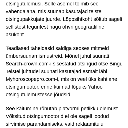
otsingutulemusi. Selle asemel toimib see
vahendajana, mis suunab kasutajad teiste
otsingupakkujate juurde. Lõppsihtkoht sõltub sageli
sellistest teguritest nagu ohvri geograafiline
asukoht.
Teadlased täheldasid saidiga seoses mitmeid
ümbersuunamismustreid. Mõnel juhul suunati
Search-crown.com-i sisestatud otsingud otse Bingi.
Teistel juhtudel suunati kasutajad esmalt läbi
Myhoroscopepro.com-i, mis on veel üks kahtlane
otsingumootor, enne kui nad lõpuks Yahoo
otsingutulemustesse jõudsid.
See käitumine rõhutab platvormi petlikku olemust.
Võltsitud otsingumootorid ei ole sageli loodud
sirvimise parandamiseks, vaid reklaamitulu