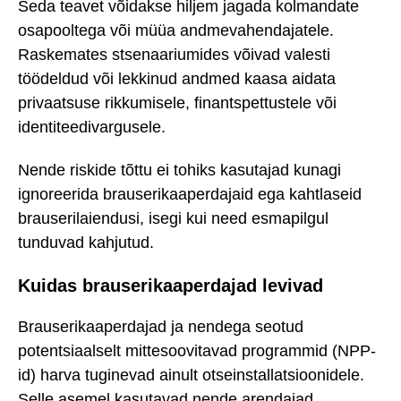
Seda teavet võidakse hiljem jagada kolmandate
osapooltega või müüa andmevahendajatele.
Raskemates stsenaariumides võivad valesti
töödeldud või lekkinud andmed kaasa aidata
privaatsuse rikkumisele, finantspettustele või
identiteedivargusele.
Nende riskide tõttu ei tohiks kasutajad kunagi
ignoreerida brauserikaaperdajaid ega kahtlaseid
brauserilaiendusi, isegi kui need esmapilgul
tunduvad kahjutud.
Kuidas brauserikaaperdajad levivad
Brauserikaaperdajad ja nendega seotud
potentsiaalselt mittesoovitavad programmid (NPP-
id) harva tuginevad ainult otseinstallatsioonidele.
Selle asemel kasutavad nende arendajad