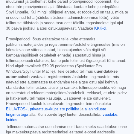
muutumist ja töötlemist kohe pärast prooviperioodi lõppemist. Kui
otsustate prooviperioodi ajal tühistada, kaotate kohe juurdepääsu
SpyHunterile. Kui mingil põhjusel arvate, et töödeldud on tasu, mida te
ei soovinud teha (näiteks süsteemi administreerimise tõttu), võite
tellimuse tühistada ja saada tasu eest täieliku tagasimakse igal ajal
30 päeva jooksul alates ostukuupäevast. Vaadake
KKK-d
.
Prooviperioodi lõpus esitatakse teile kohe ettemaks
pakkumismaterjalides ja registreerimis-/ostulehe tingimustes (mis on
käesolevasse viitena lisatud; hinnakujundus võib riigiti või
kampaaniapõhiselt ostulehelt erineda) sätestatud hinna ja
tellimusperioodi ulatuses, kui te pole tellimust õigeaegselt tühistanud.
Hind algab tavaliselt
$79.98
poolaastas (SpyHunter Pro
Windows/SpyHunter Macile). Teie ostetud tellimus
uuendatakse
automaatselt
vastavalt registreerimis-/ostulehe tingimustele, mis
näevad ette automaatse uuendamise teie algse ostu ajal kehtiva
standardse tellimustasu alusel ja samaks tellimusperioodiks või nagu
on sätestatud reklaamimaterjalides/ostulehelt, eeldusel, et olete pidev
ja katkematu tellimuse kasutaja. Lisateavet leiate ostulehelt.
Prooviperiood kuulub käesolevate tingimuste, teie nõusoleku
EULA/TOS-i,
privaatsus-/küpsiste poliitika
ja
allahindluste
tingimustega
alla. Kui soovite SpyHunteri desinstallida,
vaadake,
kuidas
.
Tellimuse automaatse uuendamise eest tasumiseks saadetakse enne
iga maksekuupäeva registreerimisel esitatud e-posti aadressile