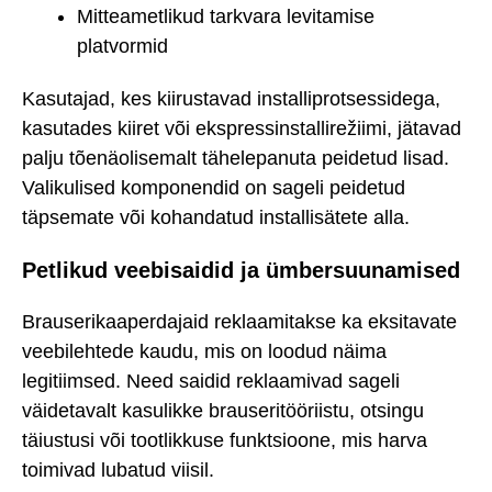
Mitteametlikud tarkvara levitamise
platvormid
Kasutajad, kes kiirustavad installiprotsessidega,
kasutades kiiret või ekspressinstallirežiimi, jätavad
palju tõenäolisemalt tähelepanuta peidetud lisad.
Valikulised komponendid on sageli peidetud
täpsemate või kohandatud installisätete alla.
Petlikud veebisaidid ja ümbersuunamised
Brauserikaaperdajaid reklaamitakse ka eksitavate
veebilehtede kaudu, mis on loodud näima
legitiimsed. Need saidid reklaamivad sageli
väidetavalt kasulikke brauseritööriistu, otsingu
täiustusi või tootlikkuse funktsioone, mis harva
toimivad lubatud viisil.