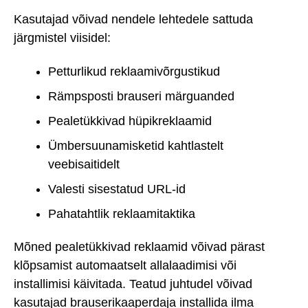
Kasutajad võivad nendele lehtedele sattuda
järgmistel viisidel:
Petturlikud reklaamivõrgustikud
Rämpsposti brauseri märguanded
Pealetükkivad hüpikreklaamid
Ümbersuunamisketid kahtlastelt
veebisaitidelt
Valesti sisestatud URL-id
Pahatahtlik reklaamitaktika
Mõned pealetükkivad reklaamid võivad pärast
klõpsamist automaatselt allalaadimisi või
installimisi käivitada. Teatud juhtudel võivad
kasutajad brauserikaaperdaja installida ilma