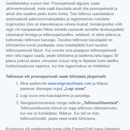
meeldetuletus e-posti teel. Prooviperioodi alguses saate
aktiveerimiskoodi, mida saab kasutada ainult ühe prooviperioodi ja
ainult ühe seadme jaoks konto kohta. Teie tellimus uuendatakse
automaatselt pakkumismaterjalides ja registreerimis-/ostulehe
tingimustes (mis on käesolevasse viitena lisatud; hinnakujundus võib
riigiti või kampaaniate lõikes erineda vastavalt ostulehe üksikasjadele)
sätestatud hinnaga ja tellimusperioodiks, eeldusel, et olete pideva ja
katkematu tellimuse kasutaja. Tasulise tellimuse kasutajatel on
tühistamise korral juurdepääs oma tootele(dele) kuni tasulise
tellimusperioodi lõpuni. Kui soovite oma praeguse tellimusperioodi
eest raha tagasi saada, peate tühistama ja taotlema raha tagasi 30
päeva jooksul alates viimasest ostust ning te lõpetate kohe täieliku
funktsionaalsuse saamise, kui teie tagasimakse on töödeldud.
Tellimuse või prooviperioodi saate tühistada järgmiselt:
Mine aadressile
www.enigmasoftware.com
ja klõpsa
paremas ülanurgas nupul
„Logi sisse”
.
Logi sisse oma kasutajanime ja parooliga.
Navigeerimismenüüs minge valikule
„Tellimus/litsentsid“.
Tellimuse/litsentsi kõrval on nupp tellimuse tühistamiseks,
kui see on kohaldatav. Märkus. Kui teil on mitu
tellimust/toodet, peate need eraldi tühistama.
Küsimuste või probleemide korral võite EnigmaSofti toega ühendust