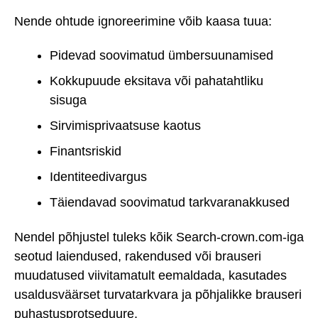
Nende ohtude ignoreerimine võib kaasa tuua:
Pidevad soovimatud ümbersuunamised
Kokkupuude eksitava või pahatahtliku
sisuga
Sirvimisprivaatsuse kaotus
Finantsriskid
Identiteedivargus
Täiendavad soovimatud tarkvaranakkused
Nendel põhjustel tuleks kõik Search-crown.com-iga
seotud laiendused, rakendused või brauseri
muudatused viivitamatult eemaldada, kasutades
usaldusväärset turvatarkvara ja põhjalikke brauseri
puhastusprotseduure.