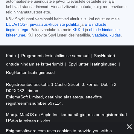
automaatsetele uuendustele ja/või tulevastele ostudele sel ajal
kehtivad standardhinnad. Hinnad võivad muutuda, kuigi me teavitame
teid hinnamuutustest ette.
Kõik SpyHunteri versioonid kehtivad ainult siis, kui nõustute meie
EULA/TOS-i
,
privaatsus-/küpsiste poliitika
ja
allahindluste
tingimustega
. Palun vaadake ka meie
KKK-d
ja
ohtude hindamise
kriteeriume
. Kui soovite SpyHunteri desinstallida,
vaadake, kuidas
.
Kodu
Programmi desinstallimise sammud
SpyHunteri
ohtude hindamise kriteeriumid
SpyHunter lisatingimused
RegHunter lisatingimused
Registreeritud asukoht: 1 Castle Street, 3. korrus, Dublin 2
D02XD82 Iirimaa.
EnigmaSoft Limited, osaühing aktsiatega, ettevõtte
registreerimisnumber 597114.
Mac ja MacOS on Apple Inc. kaubamärgid, mis on registreeritud
USA-s ja teistes riikides.
Enigmasoftware.com uses cookies to provide you with a
Autoriõigus 2016-
2026
. EnigmaSoft Ltd. Kõik õigused kaitstud.