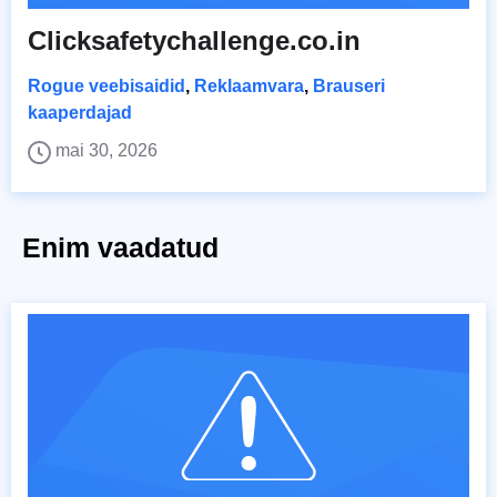
Clicksafetychallenge.co.in
Rogue veebisaidid
,
Reklaamvara
,
Brauseri
kaaperdajad
mai 30, 2026
Enim vaadatud