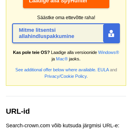
Laadige alla SpyHunter
Säästke oma ettevõtte raha!
Mitme litsentsi
allahindluspakkumine
Kas pole teie OS?
Laadige alla versioonide
Windows®
ja
Mac®
jaoks.
See additional offer below where available.
EULA
and
Privacy/Cookie Policy
.
URL-id
Search-crown.com võib kutsuda järgmisi URL-e: