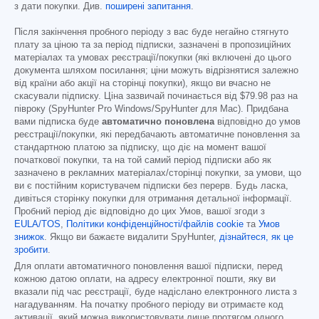
з дати покупки. Див.
поширені запитання
.
Після закінчення пробного періоду з вас буде негайно стягнуто
плату за ціною та за період підписки, зазначені в пропозиційних
матеріалах та умовах реєстрації/покупки (які включені до цього
документа шляхом посилання; ціни можуть відрізнятися залежно
від країни або акції на сторінці покупки), якщо ви вчасно не
скасували підписку. Ціна зазвичай починається від
$79.98
раз на
півроку (SpyHunter Pro Windows/SpyHunter для Mac). Придбана
вами підписка буде
автоматично поновлена
відповідно до умов
реєстрації/покупки, які передбачають автоматичне поновлення за
стандартною платою за підписку, що діє на момент вашої
початкової покупки, та на той самий період підписки або як
зазначено в рекламних матеріалах/сторінці покупки, за умови, що
ви є постійним користувачем підписки без перерв. Будь ласка,
дивіться сторінку покупки для отримання детальної інформації.
Пробний період діє відповідно до цих Умов, вашої згоди з
EULA/TOS
,
Політики конфіденційності/файлів cookie
та
Умов
знижок
. Якщо ви бажаєте видалити SpyHunter,
дізнайтеся, як це
зробити
.
Для оплати автоматичного поновлення вашої підписки, перед
кожною датою оплати, на адресу електронної пошти, яку ви
вказали під час реєстрації, буде надіслано електронного листа з
нагадуванням. На початку пробного періоду ви отримаєте код
активації, який можна використовувати лише протягом одного