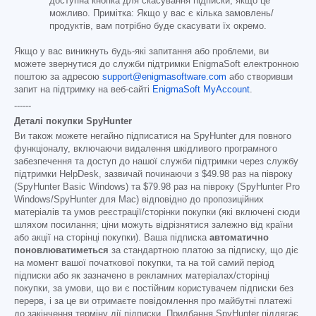
доступна кнопка для скасування підписки, якщо це
можливо. Примітка: Якщо у вас є кілька замовлень/
продуктів, вам потрібно буде скасувати їх окремо.
Якщо у вас виникнуть будь-які запитання або проблеми, ви
можете звернутися до служби підтримки EnigmaSoft електронною
поштою за адресою
support@enigmasoftware.com
або створивши
запит на підтримку на веб-сайті
EnigmaSoft MyAccount
.
------
Деталі покупки SpyHunter
Ви також можете негайно підписатися на SpyHunter для повного
функціоналу, включаючи видалення шкідливого програмного
забезпечення та доступ до нашої служби підтримки через службу
підтримки HelpDesk, зазвичай починаючи з
$49.98
раз на півроку
(SpyHunter Basic Windows) та
$79.98
раз на півроку (SpyHunter Pro
Windows/SpyHunter для Mac) відповідно до пропозиційних
матеріалів та умов реєстрації/сторінки покупки (які включені сюди
шляхом посилання; ціни можуть відрізнятися залежно від країни
або акції на сторінці покупки). Ваша підписка
автоматично
поновлюватиметься
за стандартною платою за підписку, що діє
на момент вашої початкової покупки, та на той самий період
підписки або як зазначено в рекламних матеріалах/сторінці
покупки, за умови, що ви є постійним користувачем підписки без
перерв, і за це ви отримаєте повідомлення про майбутні платежі
до закінчення терміну дії підписки. Придбання SpyHunter підлягає