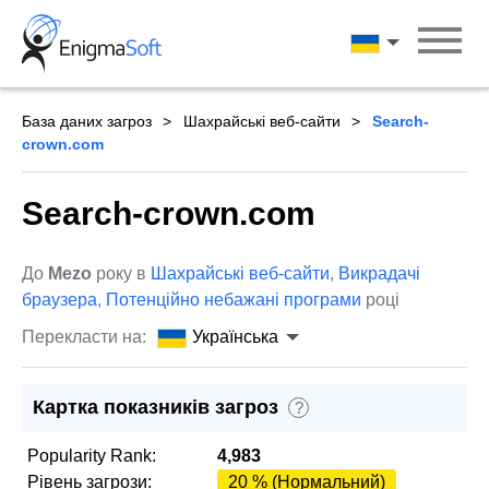
Skip
to
Українська
content
База даних загроз
Шахрайські веб-сайти
Search-
crown.com
Search-crown.com
До
Mezo
року в
Шахрайські веб-сайти
,
Викрадачі
браузера
,
Потенційно небажані програми
році
Перекласти на:
Українська
Картка показників загроз
?
Popularity Rank:
4,983
Рівень загрози:
20 % (Нормальний)