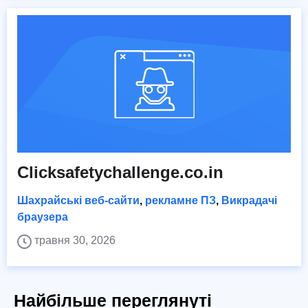
Clicksafetychallenge.co.in
Шахрайські веб-сайти
,
рекламне ПЗ
,
Викрадачі
браузера
травня 30, 2026
Найбільше переглянуті