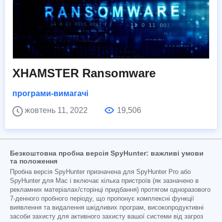
XHAMSTER Ransomware
програми-вимагачі
жовтень 11, 2022
19,506
Безкоштовна пробна версія SpyHunter: важливі умови
та положення
Пробна версія SpyHunter призначена для SpyHunter Pro або
SpyHunter для Mac і включає кілька пристроїв (як зазначено в
рекламних матеріалах/сторінці придбання) протягом одноразового
7-денного пробного періоду, що пропонує комплексні функції
виявлення та видалення шкідливих програм, високопродуктивні
засоби захисту для активного захисту вашої системи від загроз