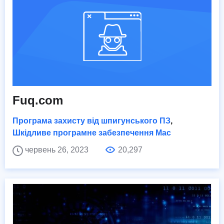
Fuq.com
Програма захисту від шпигунського ПЗ
,
Шкідливе програмне забезпечення Mac
червень 26, 2023
20,297