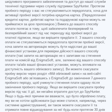
шкідливого програмного забезпечення та доступ до нашої служби
технічної підтримки через службу підтримки SpyHunter. Протягом
пробного періоду з вас не стягуватиметься передоплата, хоча для
активації пробної версії потрібна кредитна картка. (Передоплачені
кредитні картки, дебетові картки та подарункові картки можуть не
прийматися за цією пропозицією.) Вимога до вашого способу
оплати полягає в тому, щоб забезпечити безперервний та
безперебійний захист під час переходу від пробної версії до
платної підписки, якщо ви вирішите придбати її. З вашого способу
оплати не стягуватиметься передоплата протягом пробної версії,
хоча запити на авторизацію можуть бути надіслані до вашої
фінансової установи для перевірки дійсності вашого способу
оплати (такі запити на авторизацію не є запитами на стягнення
плати чи комісій від EnigmaSoft, але, залежно від вашого способу
оплати та/або вашої фінансової установи, можуть впливати на
доступність вашого облікового запису). Ви можете скасувати
пробну версію через розділ «Мій обліковий запис» на веб-сайті
EnigmaSoft або зв’язавшись з EnigmaSoft до закінчення 7-денного
пробного періоду, щоб уникнути стягнення плати одразу після
закінчення пробного періоду. Якщо ви вирішите скасувати пробну
версію під час її дії, ви негайно втратите доступ до SpyHunter.
Якщо з будь-якої причини ви вважаєте, що було оброблено плату,
яку ви не хотіли здійснювати (що може статися, наприклад, через
системне адміністрування), ви також можете скасувати її та
отримати повне відшкодування за неї будь-коли протягом 30 днів