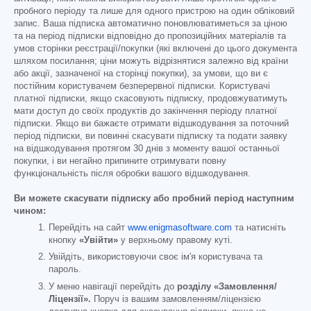
пробного періоду та лише для одного пристрою на один обліковий
запис. Ваша підписка автоматично поновлюватиметься за ціною
та на період підписки відповідно до пропозиційних матеріалів та
умов сторінки реєстрації/покупки (які включені до цього документа
шляхом посилання; ціни можуть відрізнятися залежно від країни
або акції, зазначеної на сторінці покупки), за умови, що ви є
постійним користувачем безперервної підписки. Користувачі
платної підписки, якщо скасовують підписку, продовжуватимуть
мати доступ до своїх продуктів до закінчення періоду платної
підписки. Якщо ви бажаєте отримати відшкодування за поточний
період підписки, ви повинні скасувати підписку та подати заявку
на відшкодування протягом 30 днів з моменту вашої останньої
покупки, і ви негайно припините отримувати повну
функціональність після обробки вашого відшкодування.
Ви можете скасувати підписку або пробний період наступним
чином:
Перейдіть на сайт
www.enigmasoftware.com
та натисніть
кнопку
«Увійти»
у верхньому правому куті.
Увійдіть, використовуючи своє ім'я користувача та
пароль.
У меню навігації перейдіть до
розділу «Замовлення/
Ліцензії».
Поруч із вашим замовленням/ліцензією