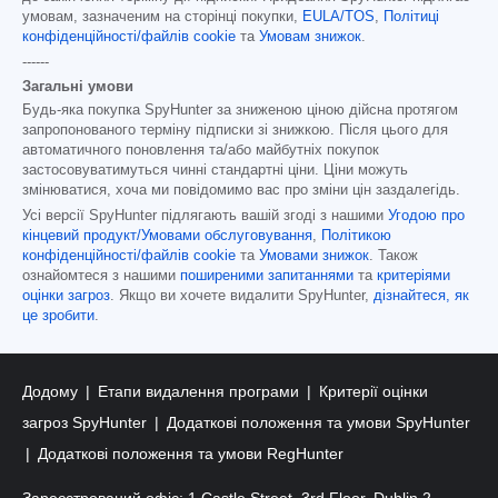
умовам, зазначеним на сторінці покупки,
EULA/TOS
,
Політиці
конфіденційності/файлів cookie
та
Умовам знижок
.
------
Загальні умови
Будь-яка покупка SpyHunter за зниженою ціною дійсна протягом
запропонованого терміну підписки зі знижкою. Після цього для
автоматичного поновлення та/або майбутніх покупок
застосовуватимуться чинні стандартні ціни. Ціни можуть
змінюватися, хоча ми повідомимо вас про зміни цін заздалегідь.
Усі версії SpyHunter підлягають вашій згоді з нашими
Угодою про
кінцевий продукт/Умовами обслуговування
,
Політикою
конфіденційності/файлів cookie
та
Умовами знижок
. Також
ознайомтеся з нашими
поширеними запитаннями
та
критеріями
оцінки загроз
. Якщо ви хочете видалити SpyHunter,
дізнайтеся, як
це зробити
.
Додому
Етапи видалення програми
Критерії оцінки
загроз SpyHunter
Додаткові положення та умови SpyHunter
Додаткові положення та умови RegHunter