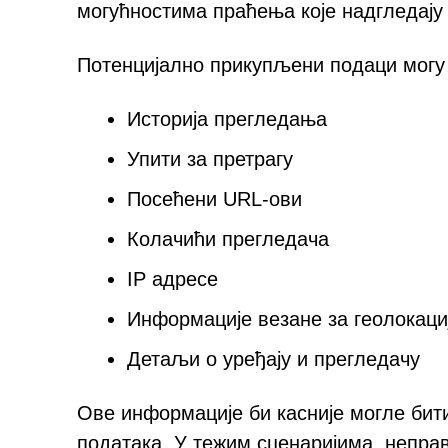
могућностима праћења које надгледају 
Потенцијално прикупљени подаци могу 
Историја прегледања
Упити за претрагу
Посећени URL-ови
Колачићи прегледача
IP адресе
Информације везане за геолокаци
Детаљи о уређају и прегледачу
Ове информације би касније могле би
података. У тежим сценаријима, непр