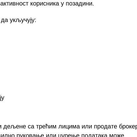
активност корисника у позадини.
да укључују:
ју
ти дељене са трећим лицима или продате броке
авилно руковање или цурење података може