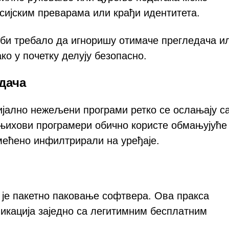
ијским преварама или крађи идентитета.
е би требало да игноришу отимаче прегледача и
ко у почетку делују безопасно.
дача
ијално нежељени програми ретко се ослањају с
, њихови програмери обично користе обмањујуће
имећено инфилтрирали на уређаје.
 је пакетно паковање софтвера. Ова пракса
кација заједно са легитимним бесплатним