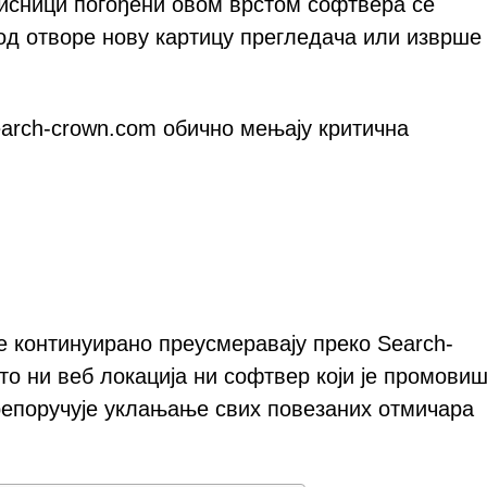
исници погођени овом врстом софтвера се
год отворе нову картицу прегледача или изврше
earch-crown.com обично мењају критична
е континуирано преусмеравају преко Search-
о ни веб локација ни софтвер који је промовиш
препоручује уклањање свих повезаних отмичара