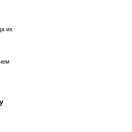
да их
чем
у