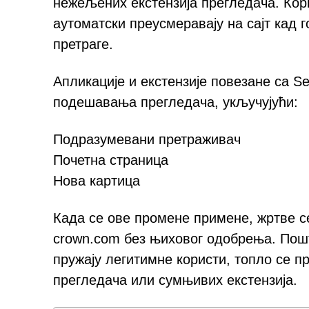
нежељених екстензија прегледача. Кор
аутоматски преусмеравају на сајт кад 
претраге.
Апликације и екстензије повезане са S
подешавања прегледача, укључујући:
Подразумевани претраживач
Почетна страница
Нова картица
Када се ове промене примене, жртве с
crown.com без њиховог одобрења. Пошт
пружају легитимне користи, топло се 
прегледача или сумњивих екстензија.