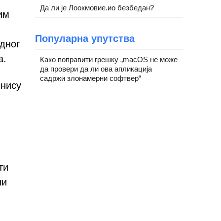
Да ли је Лоокмовие.ио безбедан?
им
Популарна упутства
едног
а.
Како поправити грешку „macOS не може
да провери да ли ова апликација
садржи злонамерни софтвер“
 нису
ти
ни