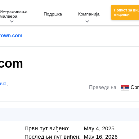
Попуст за ви
Истраживање
Подршка
Компанија
лиценци
малвера
crown.com
.com
ача
,
Преведи на:
Срп
Први пут виђено:
May 4, 2025
Последњи пут виђен:
May 16, 2026