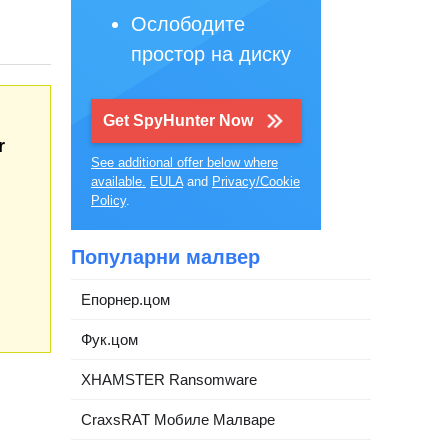
Ослободите
простор на диску
Get SpyHunter Now
r
See additional offer below where
available.
EULA
and
Privacy/Cookie
Policy
.
Популарни малвер
Епорнер.цом
Фук.цом
XHAMSTER Ransomware
CraxsRAT Мобиле Малваре