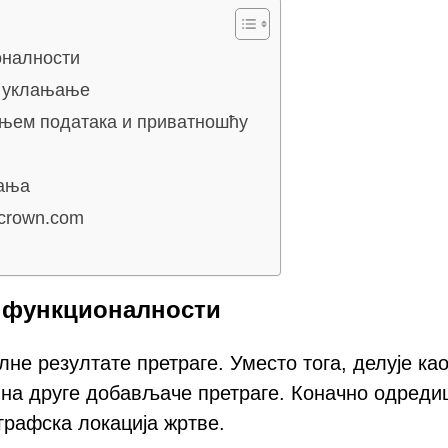
оналности
у уклањање
ењем података и приватношћу
вања
-crown.com
е функционалности
не резултате претраге. Уместо тога, делује ка
 на друге добављаче претраге. Коначно одреди
ографска локација жртве.