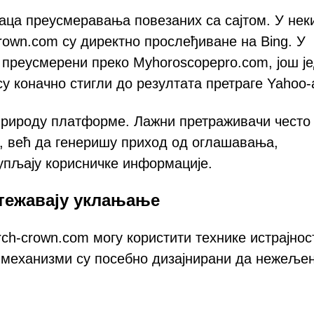
аца преусмеравања повезаних са сајтом. У нек
crown.com су директно прослеђиване на Bing. У
 преусмерени преко Myhoroscopepro.com, још ј
у коначно стигли до резултата претраге Yahoo-
рироду платформе. Лажни претраживачи често
, већ да генеришу приход од оглашавања,
упљају корисничке информације.
тежавају уклањање
ch-crown.com могу користити технике истрајнос
 механизми су посебно дизајнирани да нежеље