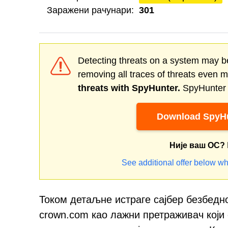
Заражени рачунари:
301
Detecting threats on a system may be
removing all traces of threats even 
threats with SpyHunter.
SpyHunter o
Download SpyHu
Није ваш ОС?
See additional offer below wh
Током детаљне истраге сајбер безбедн
crown.com као лажни претраживач који