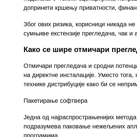
допринети кршењу приватности, финанс
Због ових ризика, корисници никада н
сумњиве екстензије прегледача, чак и а
Како се шире отмичари прегле
Отмичари прегледача и сродни потенц
на директне инсталације. Уместо тога
технике дистрибуције како би се непр
Пакетирање софтвера
Једна од најраспрострањенијих метода
подразумева паковање нежељених апли
програмима.