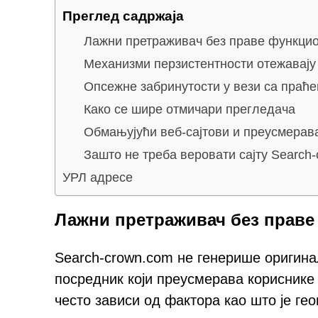
Преглед садржаја
Лажни претраживач без праве функци
Механизми перзистентности отежавај
Опсежне забринутости у вези са праћ
Како се шире отмичари прегледача
Обмањујући веб-сајтови и преусмера
Зашто не треба веровати сајту Search
УРЛ адресе
Лажни претраживач без прав
Search-crown.com не генерише оригинал
посредник који преусмерава кориснике
често зависи од фактора као што је ге