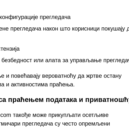
конфигурације прегледача
не прегледача након што корисници покушају 
тензија
безбедност или алата за управљање прегледа
ње и повећавају вероватноћу да жртве остану
 и активностима праћења.
 са праћењем података и приватношћ
.com такође може прикупљати осетљиве
тмичари прегледача су често опремљени