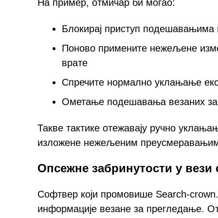
На пример, отмичар би могао:
Блокирај приступ подешавањима 
Поново примените нежељене изме
врате
Спречите нормално уклањање екс
Ометање подешавања везаних за 
Такве тактике отежавају ручно уклања
изложене нежељеним преусмеравањима
Опсежне забринутости у вези
Софтвер који промовише Search-crown
информације везане за прегледање. О