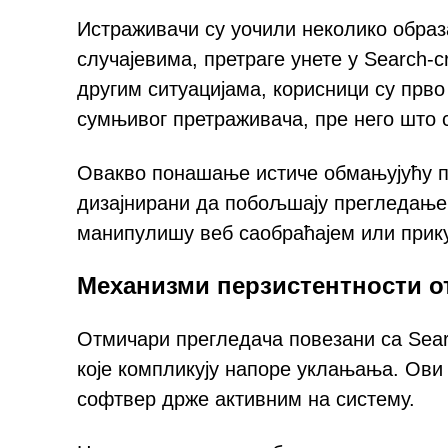
Истраживачи су уочили неколико образ
случајевима, претраге унете у Search-
другим ситуацијама, корисници су прво
сумњивог претраживача, пре него што с
Овакво понашање истиче обмањујућу п
дизајнирани да побољшају прегледање
манипулишу веб саобраћајем или прик
Механизми перзистентности о
Отмичари прегледача повезани са Sear
које компликују напоре уклањања. Ови
софтвер држе активним на систему.