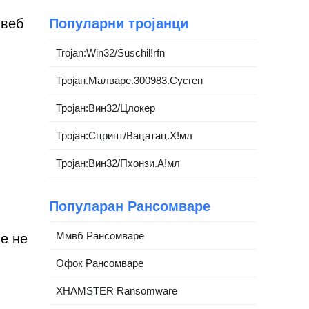
 веб
Популарни тројанци
Trojan:Win32/Suschil!rfn
Тројан.Малваре.300983.Сусген
Тројан:Вин32/Цлокер
Тројан:Сцрипт/Вацатац.Х!мл
Тројан:Вин32/Пхонзи.А!мл
Популаран Рансомваре
Ммвб Рансомваре
е не
Офок Рансомваре
XHAMSTER Ransomware