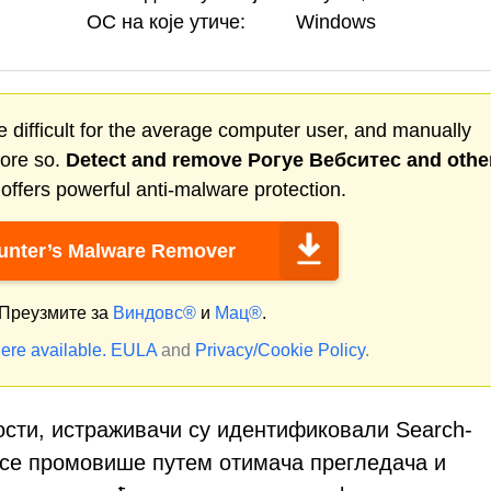
ОС на које утиче:
Windows
 difficult for the average computer user, and manually
more so.
Detect and remove
Рогуе Вебситес
and othe
ffers powerful anti-malware protection.
nter’s Malware Remover
Преузмите за
Виндовс®
и
Мац®
.
ere available.
EULA
and
Privacy/Cookie Policy
.
ости, истраживачи су идентификовали Search-
 се промовише путем отимача прегледача и