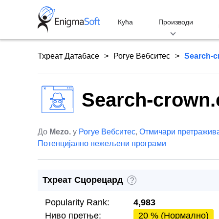
Skip
to
Кућа
Производи
content
Тхреат Датабасе
Рогуе Вебситес
Search-
Search-crown
До
Mezo.
у
Рогуе Вебситес
,
Отмичари претражив
Потенцијално нежељени програми
Тхреат Сцорецард
?
Popularity Rank:
4,983
Ниво претње:
20 % (Нормално)