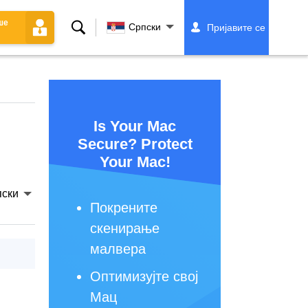
ше
Претрага
Српски
Пријавите се
Is Your Mac
Secure? Protect
Your Mac!
ски
Покрените
скенирање
малвера
Оптимизујте свој
Мац