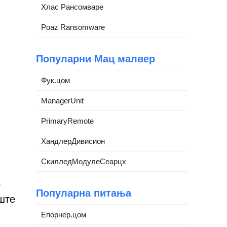
Хлас Рансомваре
Poaz Ransomware
Популарни Мац малвер
Фук.цом
ManagerUnit
PrimaryRemote
ХандлерДивисион
СкилледМодулеСеарцх
о
Популарна питања
ште
Епорнер.цом